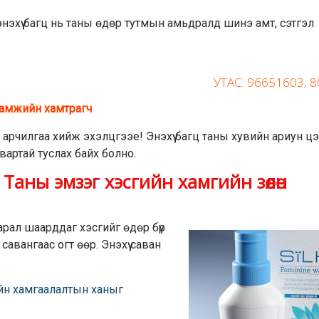
энэхүү багц нь таны өдөр тутмын амьдралд шинэ амт, сэтгэл
УТАС: 96651603, 
ламжийн хамтрагч
 арчилгаа хийж эхэлцгээе! Энэхүү багц таны хувийн ариун ц
артай туслах байх болно.
Таны эмзэг хэсгийн хамгийн зөөлөн
арал шаарддаг хэсгийг өдөр бүр
савангаас огт өөр. Энэхүү саван
йн хамгаалалтын ханыг