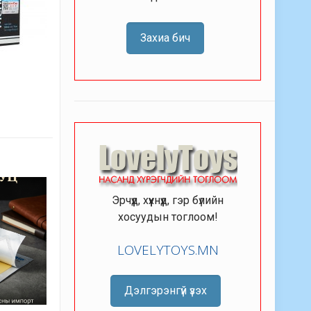
Захиа бич
Эрчүүд, хүүхнүүд, гэр бүлийн
хосуудын тоглоом!
LOVELYTOYS.MN
Дэлгэрэнгүй үзэх