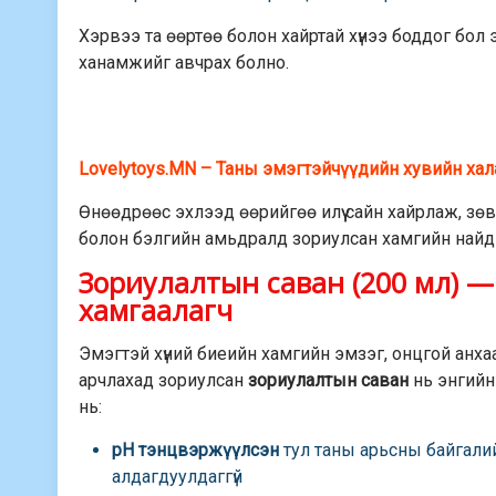
Хэрвээ та өөртөө болон хайртай хүнээ боддог бол 
ханамжийг авчрах болно.
Lovelytoys.MN
– Таны эмэгтэйчүүдийн хувийн ха
Өнөөдрөөс эхлээд өөрийгөө илүү сайн хайрлаж, зөв
болон бэлгийн амьдралд зориулсан хамгийн найдв
Зориулалтын саван (200 мл) — 
хамгаалагч
Эмэгтэй хүний биеийн хамгийн эмзэг, онцгой анха
арчлахад зориулсан
зориулалтын саван
нь энгийн 
нь:
pH тэнцвэржүүлсэн
тул таны арьсны байгали
алдагдуулдаггүй