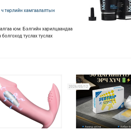
р ч төрлийн хамгаалалтын
аталгаа юм. Бэлгийн харилцаандаа
н болгоход туслах туслах
2026/05/12