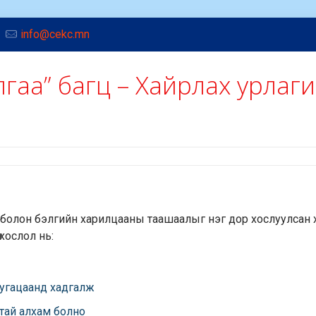
info@cekc.mn
гаа” багц – Хайрлах урлаг
 болон бэлгийн харилцааны таашаалыг нэг дор хослуулсан
хослол нь:
угацаанд хадгалж
тай алхам болно