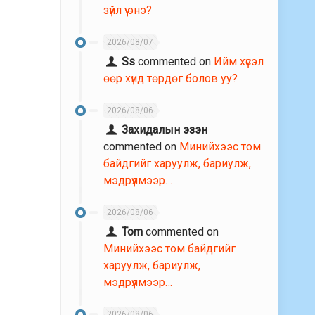
зүйл үү энэ?
2026/08/07
Ss
commented on
Ийм хүсэл
өөр хүнд төрдөг болов уу?
2026/08/06
Захидалын эзэн
commented on
Минийхээс том
байдгийг харуулж, бариулж,
мэдрүүлмээр…
2026/08/06
Tom
commented on
Минийхээс том байдгийг
харуулж, бариулж,
мэдрүүлмээр…
2026/08/06