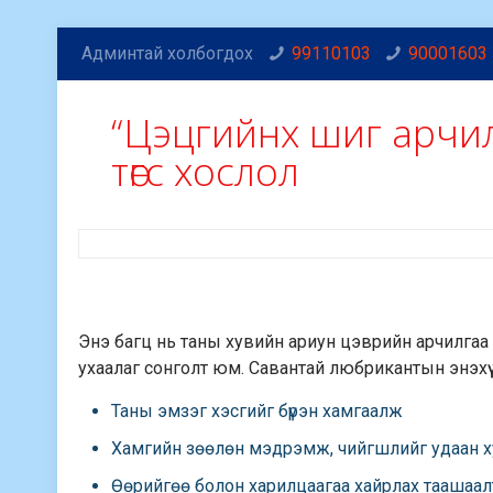
Админтай холбогдох
99110103
90001603
“Цэцгийнх шиг арчил
төгс хослол
Энэ багц нь таны хувийн ариун цэврийн арчилгаа
ухаалаг сонголт юм. Савантай любрикантын энэхүү 
Таны эмзэг хэсгийг бүрэн хамгаалж
Хамгийн зөөлөн мэдрэмж, чийгшлийг удаан х
Өөрийгөө болон харилцаагаа хайрлах таашаал