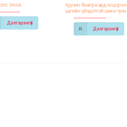
ctric Shock
Хуучин Виагра ард хоцорчээ
цагийн үйлдэлтэй шинэ тре
Дэлгэрэнгүй
Дэлгэрэнгүй