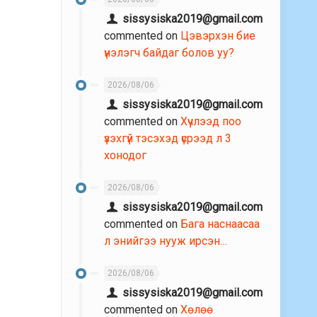
sissysiska2019@gmail.com
commented on
Цэвэрхэн бие
үнэлэгч байдаг болов уу?
2026/08/06
sissysiska2019@gmail.com
commented on
Хүчлээд поо
үзэхгүй тэсэхэд үсрээд л 3
хонодог
2026/08/06
sissysiska2019@gmail.com
commented on
Бага наснаасаа
л энийгээ нууж ирсэн…
2026/08/06
sissysiska2019@gmail.com
commented on
Хөлөө