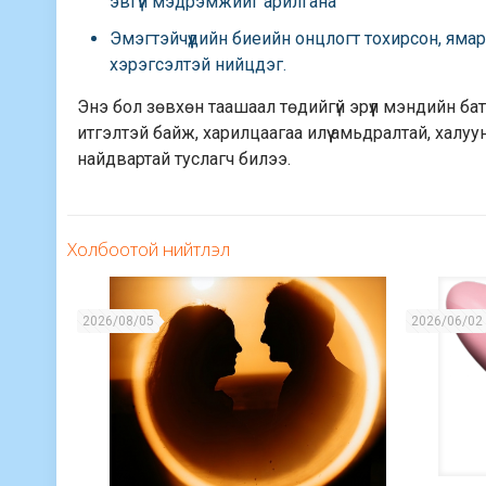
эвгүй мэдрэмжийг арилгана
Эмэгтэйчүүдийн биеийн онцлогт тохирсон, яма
хэрэгсэлтэй нийцдэг.
Энэ бол зөвхөн таашаал төдийгүй эрүүл мэндийн б
итгэлтэй байж, харилцаагаа илүү амьдралтай, халуу
найдвартай туслагч билээ.
Холбоотой нийтлэл
2026/08/05
2026/06/02