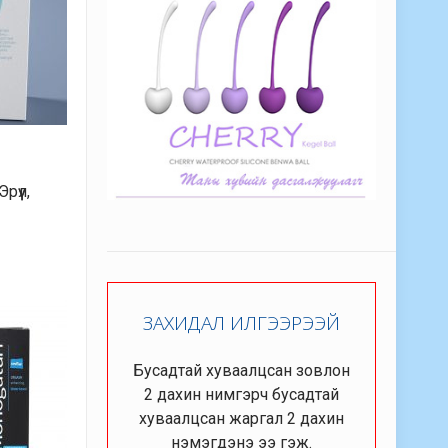
үүл,
ЗАХИДАЛ ИЛГЭЭРЭЭЙ
Бусадтай хуваалцсан зовлон
2 дахин нимгэрч бусадтай
хуваалцсан жаргал 2 дахин
нэмэгдэнэ ээ гэж.