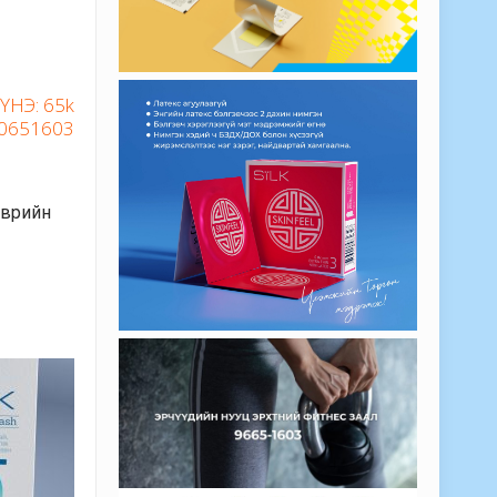
ҮНЭ: 65k
80651603
эврийн