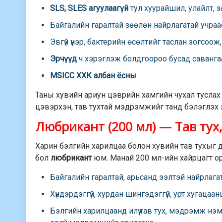
SLS, SLES агуулаагүй
тул хуурайшил, улайлт, за
Байгалийн гаралтай зөөлөн найрлагатай учра
Эвгүй үнэр, бактерийн өсөлтийг таслан зогсоож
Эрчүүд
ч хэрэглэж болдгоороо бусад саванга
MSICC ХХК албан ёсны
Таны хувийн ариун цэврийн хамгийн чухал туслах бө
цэвэрхэн, тав тухтай мэдрэмжийг танд бэлэглэх э
Любрикант (200 мл) — Тав тух
Харин бэлгийн харилцаа болон хувийн тав тухыг д
бол
любрикант
юм. Манай 200 мл-ийн хайрцагт орс
Байгалийн гаралтай, арьсанд ээлтэй найрлагат
Хүндэрдэггүй, хурдан шингэдэггүй, урт хугацаа
Бэлгийн харилцаанд илүү тав тух, мэдрэмж нэмэ