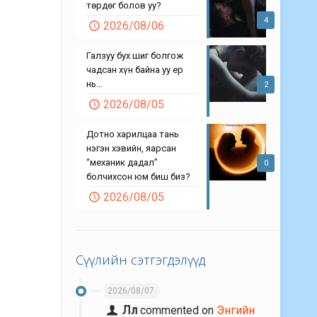
төрдөг болов уу?
4
2026/08/06
Галзуу бух шиг болгож
чадсан хүн байна уу ер
нь…
2
2026/08/05
Дотно харилцаа тань
нэгэн хэвийн, яарсан
“механик дадал”
0
болчихсон юм биш биз?
2026/08/05
Сүүлийн сэтгэгдэлүүд
2026/08/07
Лл
commented on
Энгийн