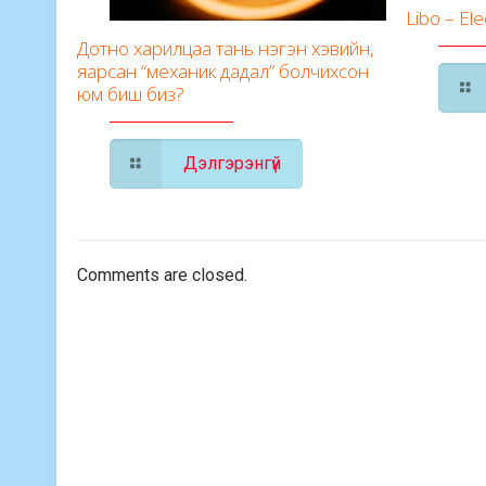
Libo – Ele
Дотно харилцаа тань нэгэн хэвийн,
яарсан “механик дадал” болчихсон
юм биш биз?
Дэлгэрэнгүй
Comments are closed.