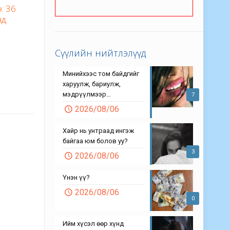
: 36
нд
Сүүлийн нийтлэлүүд
Минийхээс том байдгийг
харуулж, бариулж,
мэдрүүлмээр…
7
2026/08/06
Хайр нь унтраад ингэж
байгаа юм болов уу?
3
2026/08/06
Үнэн үү?
2026/08/06
0
Ийм хүсэл өөр хүнд