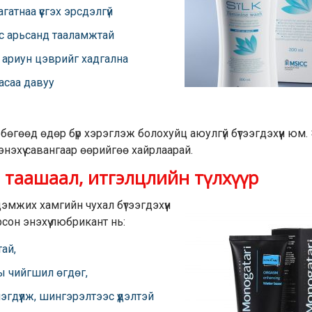
гатнаа үүсгэх эрсдэлгүй
ас арьсанд тааламжтай
, ариун цэврийг хадгална
асаа давуу
гөөд өдөр бүр хэрэглэж болохуйц аюулгүй бүтээгдэхүүн юм. Эр
нэхүү савангаар өөрийгөө хайрлаарай.
, таашаал, итгэлцлийн түлхүүр
эмжих хамгийн чухал бүтээгдэхүүн
он энэхүү любрикант нь:
ай,
ны чийгшил өгдөг,
гдүүлж, шингэрэлтээс үүдэлтэй