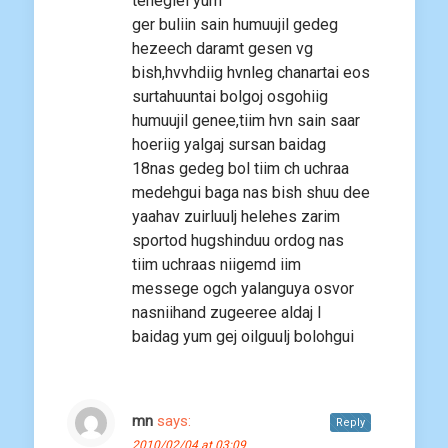
teneglel yum
ger buliin sain humuujil gedeg
hezeech daramt gesen vg
bish,hvvhdiig hvnleg chanartai eos
surtahuuntai bolgoj osgohiig
humuujil genee,tiim hvn sain saar
hoeriig yalgaj sursan baidag
18nas gedeg bol tiim ch uchraa
medehgui baga nas bish shuu dee
yaahav zuirluulj helehes zarim
sportod hugshinduu ordog nas
tiim uchraas niigemd iim
messege ogch yalanguya osvor
nasniihand zugeeree aldaj l
baidag yum gej oilguulj bolohgui
mn
says:
Reply
2010/02/04 at 03:09