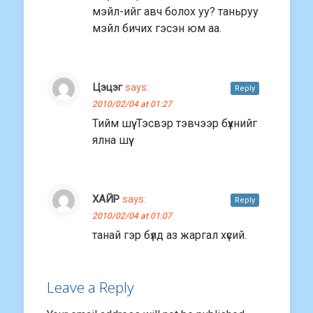
мэйл-ийг авч болох уу? таньруу
мэйл бичих гэсэн юм аа.
Цэцэг
says:
Reply
2010/02/04 at 01:27
Тийм шүү. Тэсвэр тэвчээр бүхнийг
ялна шүү.
ХАЙР
says:
Reply
2010/02/04 at 01:07
танай гэр бүлд аз жаргал хүсий.
Leave a Reply