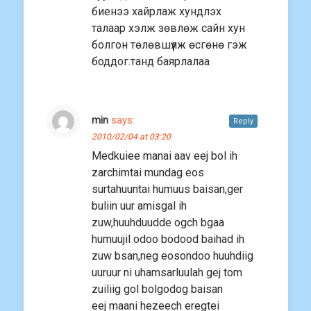
биенээ хайрлаж хундлэх
талаар хэлж зөвлөж сайн хун
болгон төлөвшүүлж өсгөнө гэж
боддог.танд баярлалаа
min
says:
Reply
2010/02/04 at 03:20
Medkuiee manai aav eej bol ih
zarchimtai mundag eos
surtahuuntai humuus baisan,ger
buliin uur amisgal ih
zuw,huuhduudde ogch bgaa
humuujil odoo bodood baihad ih
zuw bsan,neg eosondoo huuhdiig
uuruur ni uhamsarluulah gej tom
zuiliig gol bolgodog baisan
eej maani hezeech eregtei