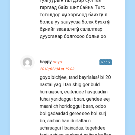
тулгуурын тал дээр сул тал
гаргаад байх шиг байна. Төгс
төгөлдөр хүн хорвоод байхгүй л
болов уу залуусаа болж бүтэхгүй
бүхнийг заавалчгүй салалтаар
дуусгавар болгохоо болье оо
happy
says:
Reply
2010/02/04 at 19:03
goyo bichjee, tand bayrlalaa! bi 20
nastai yag l tan shig ger buld
humuujsen, eejteigee huvguudiin
tuhai yaridaggui bsan, gehdee eej
maani ch horidoggui bsan, odoo
bol gadaadad gereesee hol surj
bn, saihan hair durlaltai n
uchiraagui l bainadaa. tegehdee