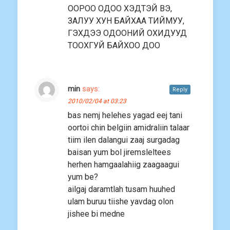
ООРОО ОДОО ХЭДТЭЙ ВЭ,
ЗАЛУУ ХУН БАЙХАА ТИЙМУУ,
ГЭХДЭЭ ОДООНИЙ ОХИДУУД
ТООХГУЙ БАЙХОО ДОО
min
says:
Reply
2010/02/04 at 03:23
bas nemj helehes yagad eej tani
oortoi chin belgiin amidraliin talaar
tiim ilen dalangui zaaj surgadag
baisan yum bol jiremsleltees
herhen hamgaalahiig zaagaagui
yum be?
ailgaj daramtlah tusam huuhed
ulam buruu tiishe yavdag olon
jishee bi medne