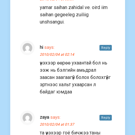
yamar saihan zahidal ve. oird iim
saihan gegeeleg zuiliig
unshsangui.
hi
says:
Reply
2010/02/04 at 02:14
үнэхээр өөрөө ухаантай бол нь
ээж нь бэлгийн амьдрал
заасан заагаагүй болох болохгүйг
эртнээс хальт ухаарсан л
байдаг юмдаа
zaya
says:
Reply
2010/02/04 at 01:37
та үнэхээр гоё бичжээ.таны