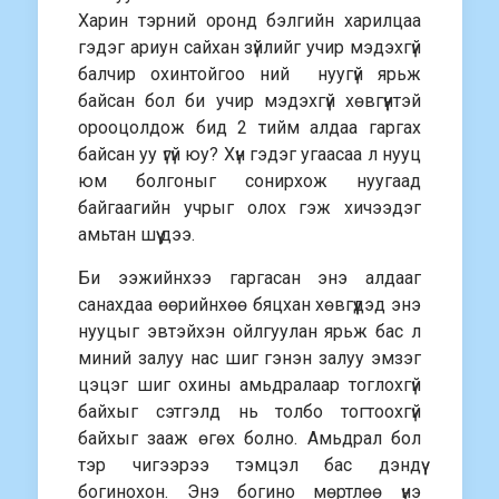
Харин тэрний оронд бэлгийн харилцаа
гэдэг ариун сайхан зүйлийг учир мэдэхгүй
балчир охинтойгоо ний нуугүй ярьж
байсан бол би учир мэдэхгүй хөвгүүнтэй
орооцолдож бид 2 тийм алдаа гаргах
байсан уу үгүй юу? Хүн гэдэг угаасаа л нууц
юм болгоныг сонирхож нуугаад
байгаагийн учрыг олох гэж хичээдэг
амьтан шүү дээ.
Би ээжийнхээ гаргасан энэ алдааг
санахдаа өөрийнхөө бяцхан хөвгүүдэд энэ
нууцыг эвтэйхэн ойлгуулан ярьж бас л
миний залуу нас шиг гэнэн залуу эмзэг
цэцэг шиг охины амьдралаар тоглохгүй
байхыг сэтгэлд нь толбо тогтоохгүй
байхыг зааж өгөх болно. Амьдрал бол
тэр чигээрээ тэмцэл бас дэндүү
богинохон. Энэ богино мөртлөө үнэ