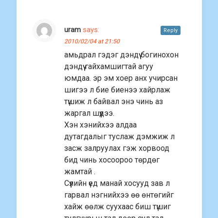
uram
says:
Reply
2010/02/04 at 21:50
амьдрал гэдэг дэндүү богинохон
дэндүү гайхамшигтай агуу
юмдаа. эр эм хоер анх учирсан
шигээ л бие биенээ хайрлаж
түшиж л байвал энэ чинь аз
жаргал шүүдээ.
Хэн хэнийхээ алдаа
дутагдалыг туслаж дэмжиж л
засж залруулах гэж хорвоод
бид чинь хосоороо төрдөг
жамтай .
Сүүлийн үед манай хосууд зав л
гарвал нэгнийхээ өө өнтөгийг
хайж өөлж суухаас биш түшиг