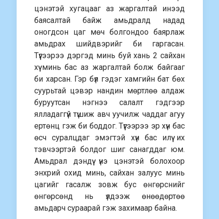
цэнэтэй хугацааг аз жаргалтай инээд
баясалтай байж амьдралд надад
оногдсон цаг мөч болгондоо баярлаж
амьдрах шийдвэрийг би гаргасан.
Түүгээрээ дэргэд минь буй хань 2 сайхан
хүү минь бас аз жаргалтай болж байгааг
би харсан. Гэр бүл гэдэг хамгийн бат бөх
суурьтай цэвэр нандин мөртлөө алдаж
буруутсан нэгнээ салалт гэдгээр
ялладаггүй түшиж авч уучилж чаддаг агуу
ертөнц гэж би боддог. Түүгээрээ эр хүн бас
өсч суралцдаг эмэгтэй хүн бас илүү их
тэвчээртэй болдог шиг санагддаг юм.
Амьдрал дэндүү үнэ цэнэтэй болохоор
энхрий охид минь, сайхан залуус минь
цагийг гасалж зовж бус өнгөрснийг
өнгөрсөнд нь үлдээж өнөөдөртөө
амьдарч сураарай гэж захимаар байна.