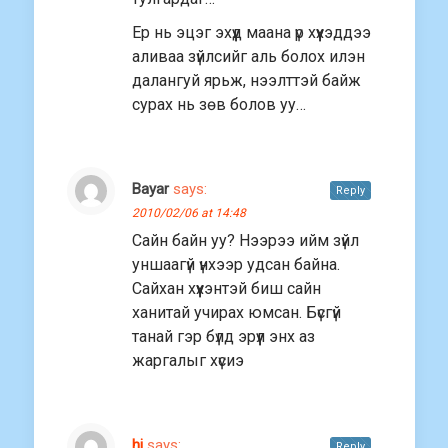
Ер нь эцэг эхүүд маана үр хүүхэддээ
аливаа зүйлсийг аль болох илэн
далангуй ярьж, нээлттэй байж
сурах нь зөв болов уу…
Bayar
says:
Reply
2010/02/06 at 14:48
Сайн байн уу? Нээрээ ийм зүйл
уншаагүй үнхээр удсан байна.
Сайхан хүүхэнтэй биш сайн
ханитай учирах юмсан. Бүсгүй
танай гэр бүлд эрүүл энх аз
жаргалыг хүсиэ
hi
says:
Reply