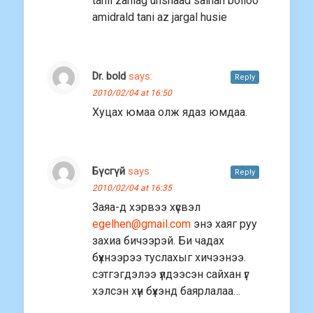
tanii zahiag unshaad saihan bolloo
amidrald tani az jargal husie
Dr. bold
says:
Reply
2010/02/04 at 16:50
Хуцах юмаа олж ядаз юмдаа.
Бүсгүй
says:
Reply
2010/02/04 at 16:35
Заяа-д хэрвээ хүсвэл
egelhen@gmail.com
энэ хаяг руу
захиа бичээрэй. Би чадах
бүхнээрээ туслахыг хичээнээ.
сэтгэгдэлээ үлдээсэн сайхан үг
хэлсэн хүн бүхэнд баярлалаа…