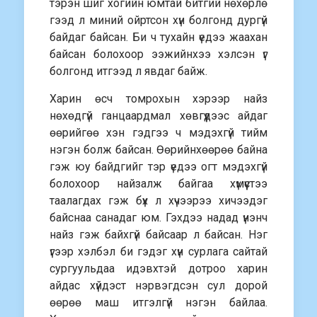
тэрэн шиг хогийн юмтай битгий нөхөрлө
гээд л миний ойртсон хүн болгонд дургүй
байдаг байсан. Би ч тухайн үедээ жаахан
байсан болохоор ээжийнхээ хэлсэн үг
болгонд итгээд л явдаг байж.
Харин өсч томрохын хэрээр найз
нөхөдгүй ганцаардмал хөвгүүдээс айдаг
өөрийгөө хэн гэдгээ ч мэдэхгүй тийм
нэгэн болж байсан. Өөрийнхөөрөө байна
гэж юу байдгийг тэр үедээ огт мэдэхгүй
болохоор найзалж байгаа хүмүүстээ
таалагдах гэж бүх л хүчээрээ хичээдэг
байснаа санадаг юм. Гэхдээ надад үнэнч
найз гэж байхгүй байсаар л байсан. Нэг
үгээр хэлбэл би гэдэг хүн сурлага сайтай
сургуульдаа идэвхтэй дотроо харин
айдас хүйдэст нэрвэгдсэн сул дорой
өөрөө маш итгэлгүй нэгэн байлаа.