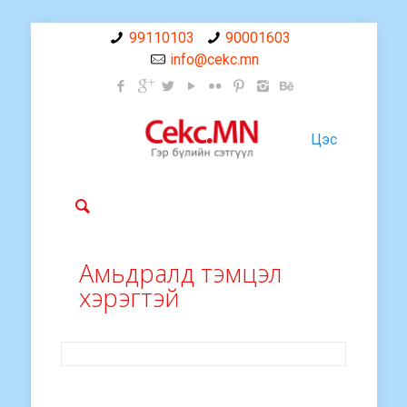
99110103
90001603
info@cekc.mn
Цэс
Амьдралд тэмцэл
хэрэгтэй