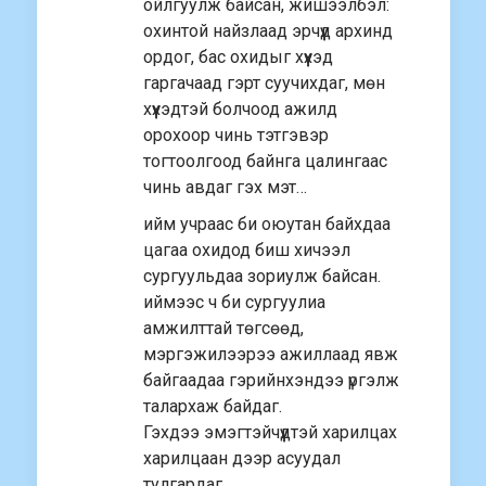
ойлгуулж байсан, жишээлбэл:
охинтой найзлаад эрчүүд архинд
ордог, бас охидыг хүүхэд
гаргачаад гэрт суучихдаг, мөн
хүүхэдтэй болчоод ажилд
орохоор чинь тэтгэвэр
тогтоолгоод байнга цалингаас
чинь авдаг гэх мэт…
ийм учраас би оюутан байхдаа
цагаа охидод биш хичээл
сургуульдаа зориулж байсан.
иймээс ч би сургуулиа
амжилттай төгсөөд,
мэргэжилээрээ ажиллаад явж
байгаадаа гэрийнхэндээ үргэлж
талархаж байдаг.
Гэхдээ эмэгтэйчүүдтэй харилцах
харилцаан дээр асуудал
тулгардаг…