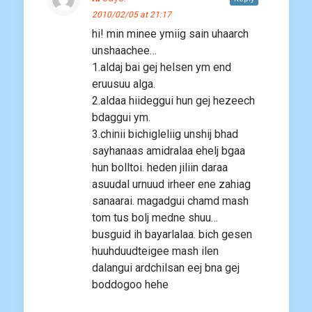
2010/02/05 at 21:17
hi! min minee ymiig sain uhaarch
unshaachee…
1.aldaj bai gej helsen ym end
eruusuu alga.
2.aldaa hiideggui hun gej hezeech
bdaggui ym.
3.chinii bichigleliig unshij bhad
sayhanaas amidralaa ehelj bgaa
hun bolltoi. heden jiliin daraa
asuudal urnuud irheer ene zahiag
sanaarai. magadgui chamd mash
tom tus bolj medne shuu…
busguid ih bayarlalaa. bich gesen
huuhduudteigee mash ilen
dalangui ardchilsan eej bna gej
boddogoo hehe