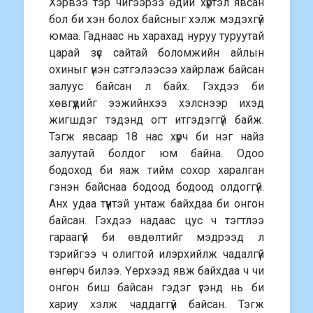
Хэрвээ тэр чигээрээ өдий хүртэл явсан
бол би хэн болох байсныг хэлж мэдэхгүй
юмаа. Гаднаас нь харахад нуруу туруутай
царай зүс сайтай боломжийн айлын
охиныг үнэн сэтгэлээсээ хайрлаж байсан
залуус байсан л байх. Гэхдээ би
хөвгүүдийг ээжийнхээ хэлснээр ихэд
жигшдэг тэдэнд огт итгэдэггүй байж.
Тэгж явсаар 18 нас хүрч би нэг найз
залуутай болдог юм байна. Одоо
бодоход би яаж тийм сохор харалган
гэнэн байснаа бодоод бодоод олдоггүй.
Анх удаа түүнтэй унтаж байхдаа би онгон
байсан. Гэхдээ надаас цус ч тэгтлээ
гараагүй би өвдөлтийг мэдрээд л
тэрийгээ ч олигтой илэрхийлж чадалгүй
өнгөрч билээ. Үерхээд явж байхдаа ч чи
онгон биш байсан гэдэг үгэнд нь би
хариу хэлж чаддаггүй байсан. Тэгж