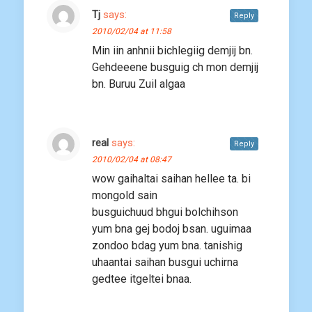
Tj
says:
Reply
2010/02/04 at 11:58
Min iin anhnii bichlegiig demjij bn.
Gehdeeene busguig ch mon demjij
bn. Buruu Zuil algaa
real
says:
Reply
2010/02/04 at 08:47
wow gaihaltai saihan hellee ta. bi
mongold sain
busguichuud bhgui bolchihson
yum bna gej bodoj bsan. uguimaa
zondoo bdag yum bna. tanishig
uhaantai saihan busgui uchirna
gedtee itgeltei bnaa.