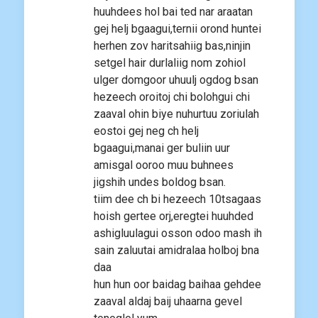
huuhdees hol bai ted nar araatan
gej helj bgaagui,ternii orond huntei
herhen zov haritsahiig bas,ninjin
setgel hair durlaliig nom zohiol
ulger domgoor uhuulj ogdog bsan
hezeech oroitoj chi bolohgui chi
zaaval ohin biye nuhurtuu zoriulah
eostoi gej neg ch helj
bgaagui,manai ger buliin uur
amisgal ooroo muu buhnees
jigshih undes boldog bsan.
tiim dee ch bi hezeech 10tsagaas
hoish gertee orj,eregtei huuhded
ashigluulagui osson odoo mash ih
sain zaluutai amidralaa holboj bna
daa
hun hun oor baidag baihaa gehdee
zaaval aldaj baij uhaarna gevel