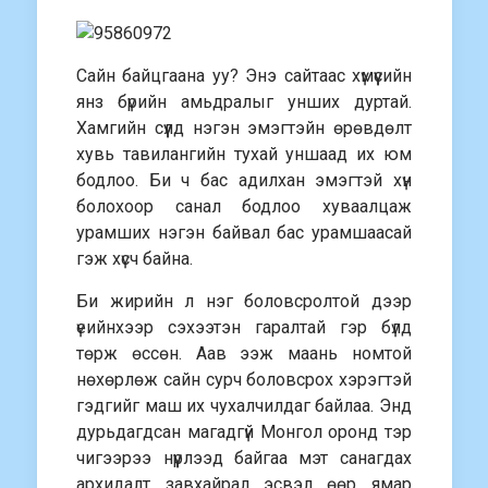
Сайн байцгаана уу? Энэ сайтаас хүмүүсийн
янз бүрийн амьдралыг унших дуртай.
Хамгийн сүүлд нэгэн эмэгтэйн өрөвдөлт
хувь тавилангийн тухай уншаад их юм
бодлоо. Би ч бас адилхан эмэгтэй хүн
болохоор санал бодлоо хуваалцаж
урамших нэгэн байвал бас урамшаасай
гэж хүсч байна.
Би жирийн л нэг боловсролтой дээр
үеийнхээр сэхээтэн гаралтай гэр бүлд
төрж өссөн. Аав ээж маань номтой
нөхөрлөж сайн сурч боловсрох хэрэгтэй
гэдгийг маш их чухалчилдаг байлаа. Энд
дурьдагдсан магадгүй Монгол оронд тэр
чигээрээ нүүрлээд байгаа мэт санагдах
архидалт завхайрал эсвэл өөр ямар