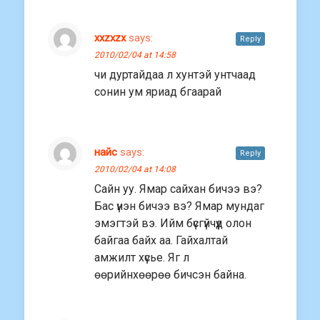
xxzxzx
says:
Reply
2010/02/04 at 14:58
чи дуртайдаа л хунтэй унтчаад
сонин ум яриад бгаарай
найс
says:
Reply
2010/02/04 at 14:08
Сайн уу. Ямар сайхан бичээ вэ?
Бас үнэн бичээ вэ? Ямар мундаг
эмэгтэй вэ. Ийм бүсгүйчүүд олон
байгаа байх аа. Гайхалтай
амжилт хүсье. Яг л
өөрийнхөөрөө бичсэн байна.