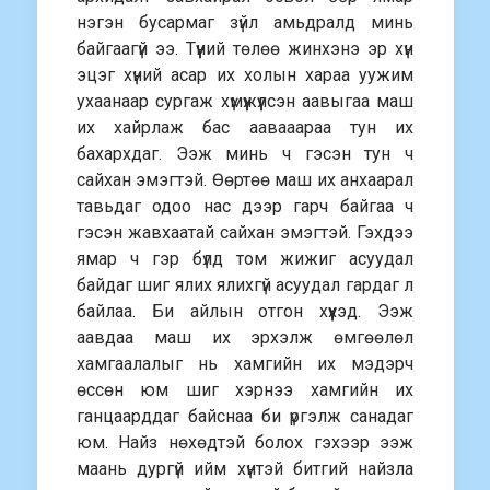
нэгэн бусармаг зүйл амьдралд минь
байгаагүй ээ. Түүний төлөө жинхэнэ эр хүн
эцэг хүний асар их холын хараа уужим
ухаанаар сургаж хүмүүжүүлсэн аавыгаа маш
их хайрлаж бас аавааараа тун их
бахархдаг. Ээж минь ч гэсэн тун ч
сайхан эмэгтэй. Өөртөө маш их анхаарал
тавьдаг одоо нас дээр гарч байгаа ч
гэсэн жавхаатай сайхан эмэгтэй. Гэхдээ
ямар ч гэр бүлд том жижиг асуудал
байдаг шиг ялих ялихгүй асуудал гардаг л
байлаа. Би айлын отгон хүүхэд. Ээж
аавдаа маш их эрхэлж өмгөөлөл
хамгаалалыг нь хамгийн их мэдэрч
өссөн юм шиг хэрнээ хамгийн их
ганцаарддаг байснаа би үргэлж санадаг
юм. Найз нөхөдтэй болох гэхээр ээж
маань дургүй ийм хүнтэй битгий найзла