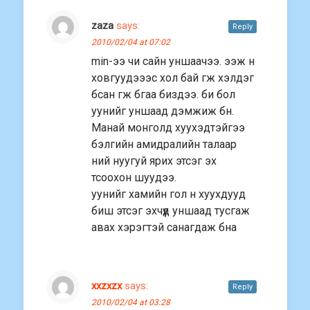
zaza
says:
Reply
2010/02/04 at 07:02
min-ээ чи сайн уншаачээ. ээж н
xовгуудэээс xол бай гж xэлдэг
бсан гж бгаа биздээ. би бол
уунийг уншаад дэмжиж бн.
Манай монголд xууxэдтэйгээ
бэлгийн амидралийн талаар
ний нуугуй яриx этсэг эx
тсооxон шуудээ.
уунийг xамийн гол н xууxдууд
биш этсэг эxчүүд уншаад тусгаж
аваx xэрэгтэй санагдаж бна
xxzxzx
says:
Reply
2010/02/04 at 03:28