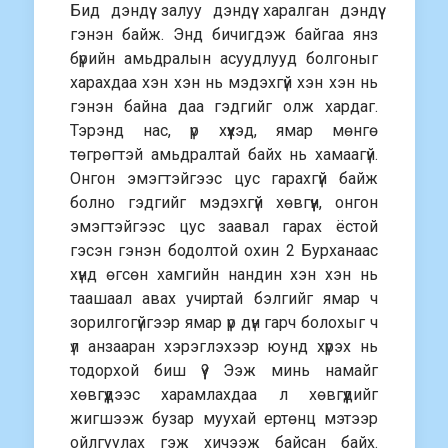
Бид дэндүү залуу дэндүү харалган дэндүү
гэнэн байж. Энд бичигдэж байгаа янз
бүрийн амьдралын асуудлууд болгоныг
харахдаа хэн хэн нь мэдэхгүй хэн хэн нь
гэнэн байна даа гэдгийг олж хардаг.
Тэрэнд нас, үр хүүхэд, ямар мөнгө
төгрөгтэй амьдралтай байх нь хамаагүй.
Онгон эмэгтэйгээс цус гарахгүй байж
болно гэдгийг мэдэхгүй хөвгүүн, онгон
эмэгтэйгээс цус заавал гарах ёстой
гэсэн гэнэн бодолтой охин 2 Бурханаас
хүнд өгсөн хамгийн нандин хэн хэн нь
таашаал авах учиртай бэлгийг ямар ч
зорилгогүйгээр ямар үр дүн гарч болохыг ч
үл анзааран хэрэглэхээр юунд хүрэх нь
тодорхой биш үү? Ээж минь намайг
хөвгүүдээс харамлахдаа л хөвгүүдийг
жигшээж бузар муухай ертөнц мэтээр
ойлгуулах гэж хичээж байсан байх.