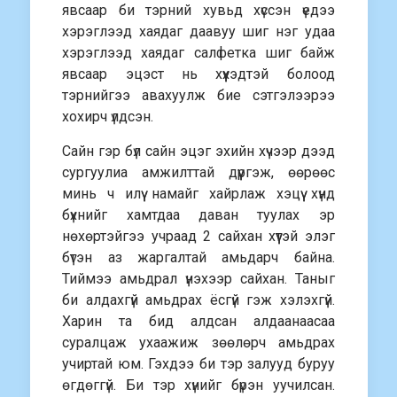
явсаар би тэрний хувьд хүссэн үедээ
хэрэглээд хаядаг даавуу шиг нэг удаа
хэрэглээд хаядаг салфетка шиг байж
явсаар эцэст нь хүүхэдтэй болоод
тэрнийгээ авахуулж бие сэтгэлээрээ
хохирч үлдсэн.
Сайн гэр бүл сайн эцэг эхийн хүчээр дээд
сургуулиа амжилттай дүүргэж, өөрөөс
минь ч илүү намайг хайрлаж хэцүү хүнд
бүхнийг хамтдаа даван туулах эр
нөхөртэйгээ учраад 2 сайхан хүүтэй элэг
бүтэн аз жаргалтай амьдарч байна.
Тиймээ амьдрал үнэхээр сайхан. Таныг
би алдахгүй амьдрах ёсгүй гэж хэлэхгүй.
Харин та бид алдсан алдаанаасаа
суралцаж ухаажиж зөөлөрч амьдрах
учиртай юм. Гэхдээ би тэр залууд буруу
өгдөггүй. Би тэр хүнийг бүрэн уучилсан.