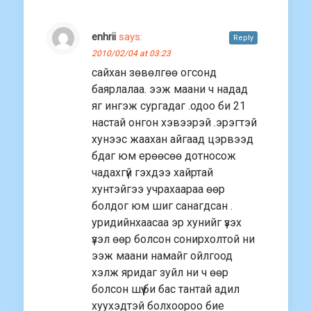
enhrii
says:
Reply
2010/02/04 at 03:23
сайхан зөвөлгөө огсонд
баярлалаа. ээж маани ч надад
яг ингэж сургадаг .одоо би 21
настай онгон хэвээрэй .эрэгтэй
хунээс жаахан айгаад цэрвээд
бдаг юм ерөөсөө дотносож
чадахгүй гэхдээ хайртай
хунтэйгээ учрахаараа өөр
болдог юм шиг санагдсан .
уридийнхаасаа эр хунийг үзэх
үзэл өөр болсон сонирхолтой ни
ээж маани намайг ойлгоод
хэлж яридаг зуйл ни ч өөр
болсон шүү.би бас тантай адил
хуухэдтэй болхоороо бие