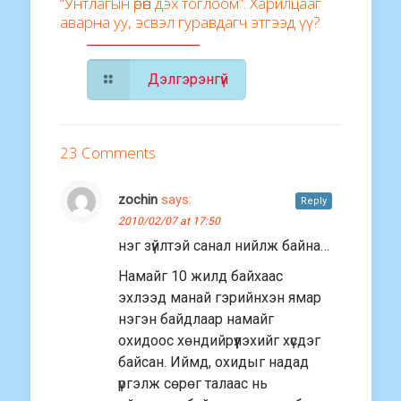
“Унтлагын өрөөн дэх тоглоом”: Харилцааг
аварна уу, эсвэл гуравдагч этгээд үү?
Дэлгэрэнгүй
23 Comments
zochin
says:
Reply
2010/02/07 at 17:50
нэг зүйлтэй санал нийлж байна…
Намайг 10 жилд байхаас
эхлээд манай гэрийнхэн ямар
нэгэн байдлаар намайг
охидоос хөндийрүүлэхийг хүсдэг
байсан. Иймд, охидыг надад
үргэлж сөрөг талаас нь