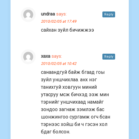
undraa
says:
Reply
2010/02/05 at 17:49
сайхан зуйл бичижжээ
xaxa
says:
Reply
2010/02/05 at 10:42
санаандгуй байж бгаад гоы
зуйл уншчихлаа. анх нэг
танихгуй ховгуун миний
утасруу мсж бичхэд ээж мин
тэрнийг уншчихаад намайг
зондоо загнаж зэмлэж бас
шонжингоо сургамж огч бсан
тэрнээс хойш би ч гэсэн хол
бдаг болсон.