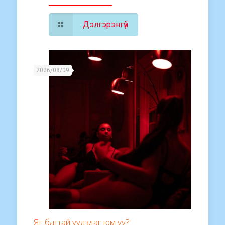
Дэлгэрэнгүй
2026/08/09
Яг баттай уулздаг юм уу?