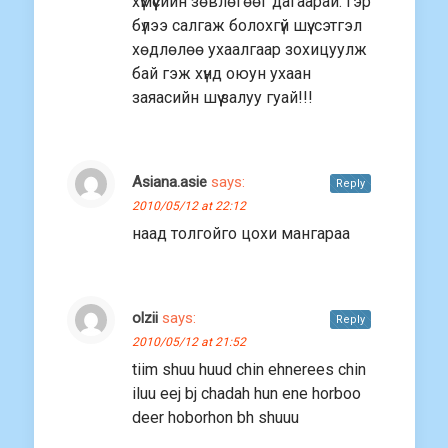
хүмүүсйин зөвлөгөөг дагаарай. гэр
бүлээ салгаж болохгүй шүү. сэтгэл
хөдлөлөө ухаалгаар зохицуулж
бай гэж хүнд оюун ухаан
заяасийн шүү залуу гуай!!!
Asiana.asie
says:
Reply
2010/05/12 at 22:12
наад толгойго цохи мангараа
olzii
says:
Reply
2010/05/12 at 21:52
tiim shuu huud chin ehnerees chin
iluu eej bj chadah hun ene horboo
deer hoborhon bh shuuu