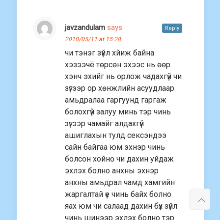
javzandulam
says:
Reply
2010/05/11 at 15:28
чи тэнэг зүйл хйиж байна
хэзээчё төрсөн эхээс нь өөр
хэнч эхийг нь орлож чадахгүй чи
зүгээр ор хөнжлийн асуудлаар
амьдралаа гаргуунд гаргаж
болохгүй залуу минь тэр чинь
зүгээр чамайг алдахгүй
ашиглахын тулд сексэндээ
сайн байгаа юм эхнэр чинь
болсон хойно чи дахин уйдаж
эхлэх болно анхны эхнэр
анхны амьдрал чамд хамгийн
жаргалтай үе чинь байх болно
яах юм чи салаад дахин бүх зүйл
чинь шинээр эхлэх болно тэр