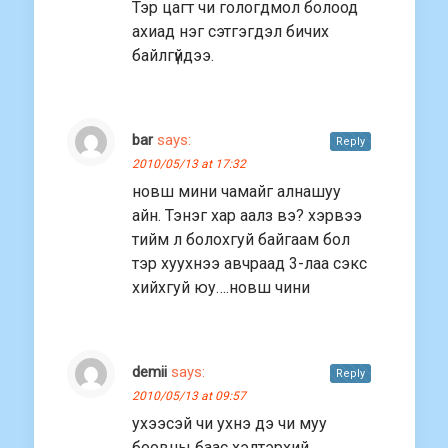
Тэр цагт чи гологдмол болоод
ахиад нэг сэтгэгдэл бичих
байлгүйдээ.
bar
says:
Reply
2010/05/13 at 17:32
новш мини чамайг алнашуу
айн. Тэнэг хар аалз вэ? хэрвээ
тийм л болохгуй байгаам бол
тэр хуухнээ авчраад 3-лаа сэкс
хийхгуй юу….новш чини
demii
says:
Reply
2010/05/13 at 09:57
ухээсэй чи ухнэ дэ чи муу
боовны баас хэлтэрхий