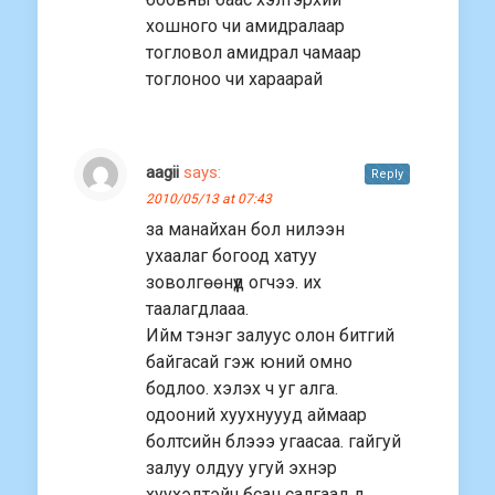
хошного чи амидралаар
тогловол амидрал чамаар
тоглоноо чи хараарай
aagii
says:
Reply
2010/05/13 at 07:43
за манайхан бол нилээн
ухаалаг богоод хатуу
зоволгөөнүүд огчээ. их
таалагдлааа.
Ийм тэнэг залуус олон битгий
байгасай гэж юний омно
бодлоо. хэлэх ч уг алга.
одооний хуухнуууд аймаар
болтсийн блэээ угаасаа. гайгуй
залуу олдуу угуй эхнэр
хуухэдтэйч бсан салгаад л