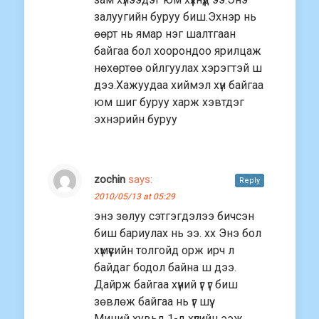
залуугийн буруу биш.Эхнэр нь
өөрт нь ямар нэг шалтгаан
байгаа бол хоорондоо ярилцаж
нөхөртөө ойлгуулах хэрэгтэй ш
дээ.Хажуудаа хиймэл хүн байгаа
юм шиг буруу харж хэвтдэг
эхнэрийн буруу
zochin
says:
Reply
2010/05/13 at 05:29
энэ зөлуу сэтгэгдэлээ бичсэн
биш бариулах нь ээ. хх Энэ бол
хүмүүсийн толгойд орж ирч л
байдаг бодол байна ш дээ.
Дайрж байгаа хүний үг үг биш
зөвлөж байгаа нь үг шүү.
Миний хувьд 1-д хүүгийн ээж