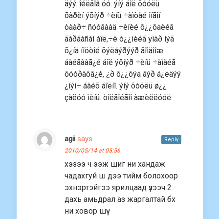
äýý. îéëãîâ óó. ýíý áîë õóóëü.
õàðèí ýõíýð ÷èíü ÷àìòàé îíãîí
òààð÷ ñóóãààä ÷èíèé õ¿¿õäèéã
ãàðãàñàí áîë,÷è ò¿¿íèéã ÿìàð íýã
õ¿íä íîöòîé õýëáýðýýð ãîìäîîæ
áàéãààã¿é áîë ýõíýð ÷èíü ÷àìàéã
õóóðàõã¿é, ¿ð õ¿¿õýä ãýð á¿ëäýý
¿íýí÷ áàéõ áîëíî. ýíý õóóëü ø¿¿
çàëóó ìèíü. òîëãîéãîî àæèëëóóë.
agii
says:
Reply
2010/05/14 at 05:56
хэзээ ч ээж шиг ни хандаж
чадахгуй ш дээ тийм болохоор
эхнэртэйгээ ярилцаад үзээч 2
дахь амьдрал аз жаргалтай бх
ни ховор шүү