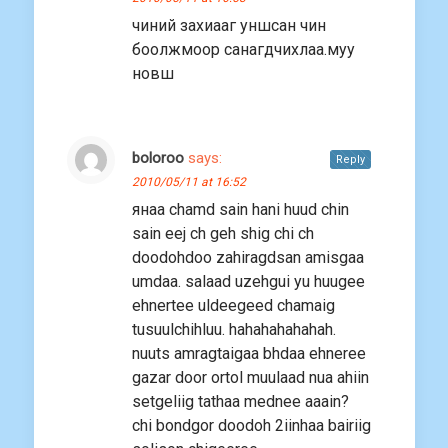
чиний захиааг уншсан чин
боолжмоор санагдчихлаа.муу
новш
boloroo
says:
Reply
2010/05/11 at 16:52
янаа chamd sain hani huud chin
sain eej ch geh shig chi ch
doodohdoo zahiragdsan amisgaa
umdaa. salaad uzehgui yu huugee
ehnertee uldeegeed chamaig
tusuulchihluu. hahahahahahah.
nuuts amragtaigaa bhdaa ehneree
gazar door ortol muulaad nua ahiin
setgeliig tathaa mednee aaain?
chi bondgor doodoh 2iinhaa bairiig