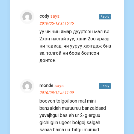
cody
says:
Reply
2010/05/12 at 16:45
уу чи чин ямар дууртсэн мал вэ.
2хон настай хуу, хани 2оо араар
ни тавиад. чи ууруу хаягдаж бна
за. толгой ни боов болтсон
донтон.
monde
says:
Reply
2010/05/12 at 11:09
boovon tolgoilson mal mini
banzaldah muruuruu banzaldaad
yavajhgui bas eh ur 2-g erguu
gichiigiin ugeer bolgoj salgah
sanaa baina uu. bitgii muruud