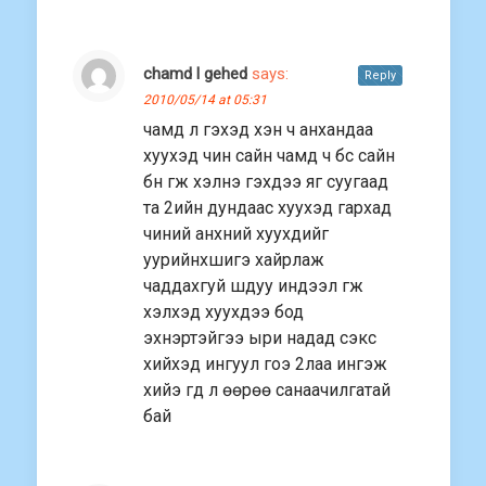
chamd l gehed
says:
Reply
2010/05/14 at 05:31
чамд л гэхэд хэн ч анхандаа
хуухэд чин сайн чамд ч бс сайн
бн гж хэлнэ гэхдээ яг суугаад
та 2ийн дундаас хуухэд гархад
чиний анхний хуухдийг
уурийнхшигэ хайрлаж
чаддахгуй шдуу индээл гж
хэлхэд хуухдээ бод
эхнэртэйгээ ыри надад сэкс
хийхэд ингуул гоэ 2лаа ингэж
хийэ гд л өөрөө санаачилгатай
бай