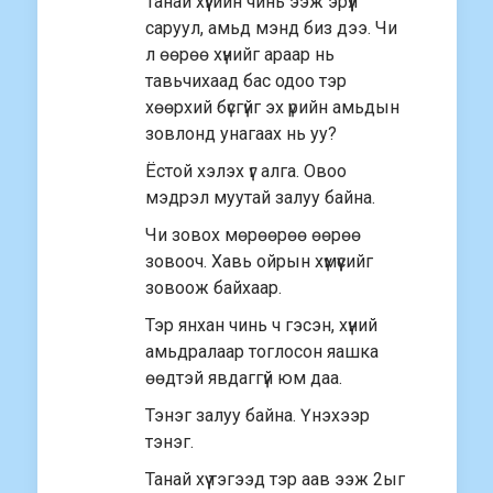
Танай хүүгийн чинь ээж эрүүл
саруул, амьд мэнд биз дээ. Чи
л өөрөө хүнийг араар нь
тавьчихаад бас одоо тэр
хөөрхий бүсгүйг эх үрийн амьдын
зовлонд унагаах нь уу?
Ёстой хэлэх үг алга. Овоо
мэдрэл муутай залуу байна.
Чи зовох мөрөөрөө өөрөө
зовооч. Хавь ойрын хүмүүсийг
зовоож байхаар.
Тэр янхан чинь ч гэсэн, хүний
амьдралаар тоглосон яашка
өөдтэй явдаггүй юм даа.
Тэнэг залуу байна. Үнэхээр
тэнэг.
Танай хүү тэгээд тэр аав ээж 2ыг