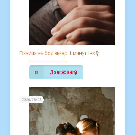
Эхнийх нь бол зүгээр 1 минут тэх үү?
Дэлгэрэнгүй
2026/08/08