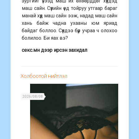
зургийг үзээд маш их өхөөрддөг хүүхдэд
маш сайн. Сүүлийн үед тойруу утгаар бараг
манай хүүд маш сайн ээж, надад маш сайн
хань байж чадна ухааны юм яриад
байдаг боллоо. Сүүлдээ бүүр учраа ч олохоо
болилоо. Би яах вэ?
секс.мн дээр ирсэн захидал
Холбоотой нийтлэл
2026/08/08