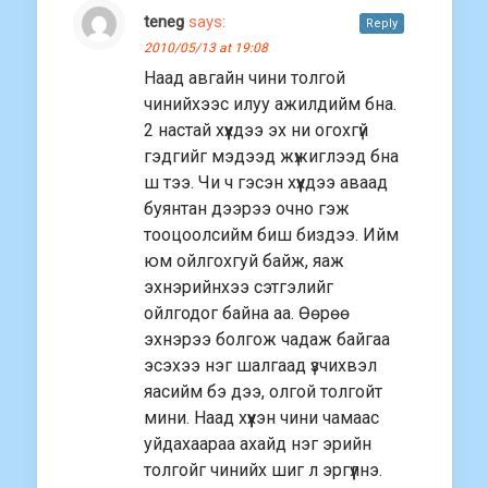
teneg
says:
Reply
2010/05/13 at 19:08
Наад авгайн чини толгой
чинийхээс илуу ажилдийм бна.
2 настай хүүхдээ эх ни огохгүй
гэдгийг мэдээд жүжиглээд бна
ш тээ. Чи ч гэсэн хүүхдээ аваад
буянтан дээрээ очно гэж
тооцоолсийм биш биздээ. Ийм
юм ойлгохгуй байж, яаж
эхнэрийнхээ сэтгэлийг
ойлгодог байна аа. Өөрөө
эхнэрээ болгож чадаж байгаа
эсэхээ нэг шалгаад үзчихвэл
яасийм бэ дээ, олгой толгойт
мини. Наад хүүхэн чини чамаас
уйдахаараа ахайд нэг эрийн
толгойг чинийх шиг л эргүүлнэ.