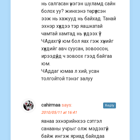
нь салгасан үнэгэн шуламд сайн
болох уу? жинхэнэ төрүүлсэн
ээж нь хажууд нь байхад. Танай
эхнэр хүүхдээ тэр яашкатай
чамтай хамтад нь үлдээх үү?
ЧАдахгүй юм бол яах гэж хүнийг
хүүхдийг авч суусан, зовоосон,
ирээдүйд ч зовоох гээд байгаа
юм.
ЧАддаг юмаа л хий, усан
толгойтой тэнэг залуу
cahirmaa
says:
Reply
2010/05/11 at 16:41
яанаа эхнэрийнхээ сэтгэл
санааны учрыг олж мэдэхгүй
байж ингэж яриад байхдаа