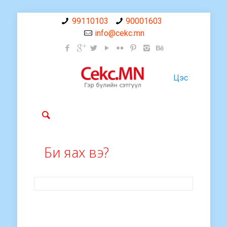
99110103
90001603
info@cekc.mn
Цэс
Би яах вэ?