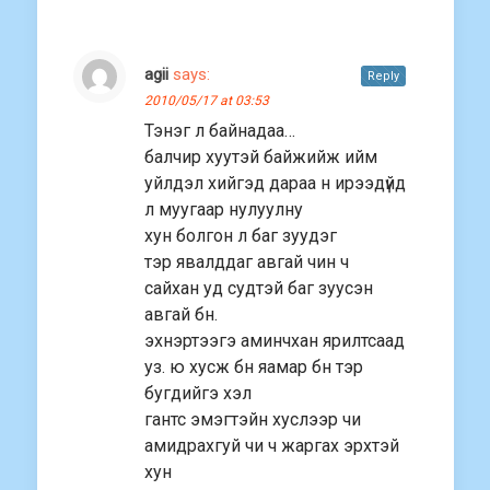
agii
says:
Reply
2010/05/17 at 03:53
Тэнэг л байнадаа…
балчир хуутэй байжийж ийм
уйлдэл хийгэд дараа н ирээдүйд
л муугаар нулуулну
хун болгон л баг зуудэг
тэр явалддаг авгай чин ч
сайхан уд судтэй баг зуусэн
авгай бн.
эхнэртээгэ аминчхан ярилтсаад
уз. ю хусж бн яамар бн тэр
бугдийгэ хэл
гантс эмэгтэйн хуслээр чи
амидрахгуй чи ч жаргах эрхтэй
хун