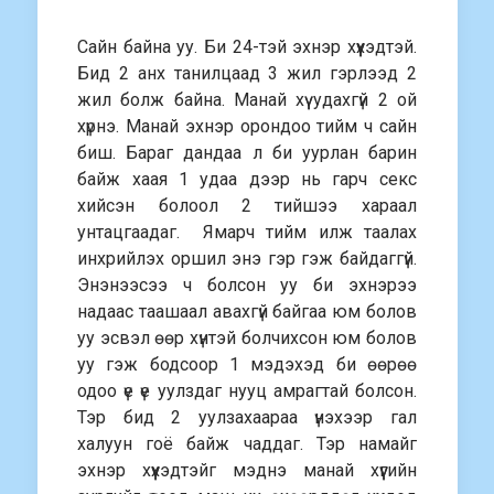
Сайн байна уу. Би 24-тэй эхнэр хүүхэдтэй.
Бид 2 анх танилцаад 3 жил гэрлээд 2
жил болж байна. Манай хүү удахгүй 2 ой
хүрнэ. Манай эхнэр орондоо тийм ч сайн
биш. Бараг дандаа л би уурлан барин
байж хаая 1 удаа дээр нь гарч секс
хийсэн болоол 2 тийшээ хараал
унтацгаадаг. Ямарч тийм илж таалах
инхрийлэх оршил энэ гэр гэж байдаггүй.
Энэнээсээ ч болсон уу би эхнэрээ
надаас таашаал авахгүй байгаа юм болов
уу эсвэл өөр хүнтэй болчихсон юм болов
уу гэж бодсоор 1 мэдэхэд би өөрөө
одоо үе үе уулздаг нууц амрагтай болсон.
Тэр бид 2 уулзахаараа үнэхээр гал
халуун гоё байж чаддаг. Тэр намайг
эхнэр хүүхэдтэйг мэднэ манай хүүгийн