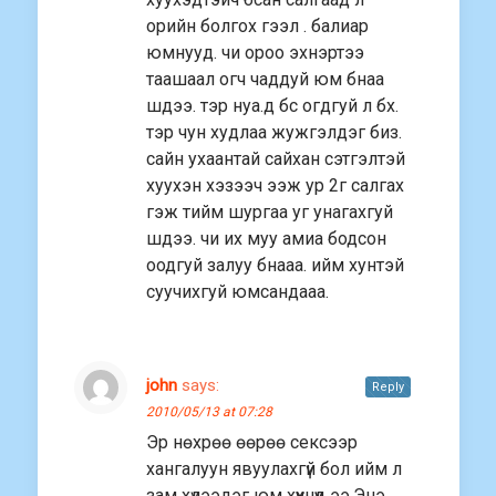
орийн болгох гээл . балиар
юмнууд. чи ороо эхнэртээ
таашаал огч чаддуй юм бнаа
шдээ. тэр нуа.д бс огдгуй л бх.
тэр чун худлаа жужгэлдэг биз.
сайн ухаантай сайхан сэтгэлтэй
хуухэн хэзээч ээж ур 2г салгах
гэж тийм шургаа уг унагахгуй
шдээ. чи их муу амиа бодсон
оодгуй залуу бнааа. ийм хунтэй
суучихгуй юмсандааа.
john
says:
Reply
2010/05/13 at 07:28
Эр нөхрөө өөрөө сексээр
хангалуун явуулахгүй бол ийм л
зам хүлээдэг юм хүүхнүүд ээ.Энэ