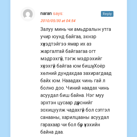
naran
says:
Reply
2010/05/30 at 04:54
Залуу минь чи амьдралын утга
учир юунд байгаа, эхнэр
хүүхэдтэйгээ ямар их аз
жаргалтай байгаагаа огт
мэдрэхгүй, тэгж мэдрэхийг
хүсэхгүй байгаа юм бишүү. Хоёр
хөлний дундахдаа захирагдаад
байх юм. Нааадах чинь гай л
болно доо. Чиний наадах чинь
асуудал биш байна. Нэг муу
эрхтэн цусаар дүүрснийг
зохицуулж чадахгүй бол сэтгэл
санааны, харилцааны асуудал
гарахаар чи бол бүр үхэхийн
байна даа.