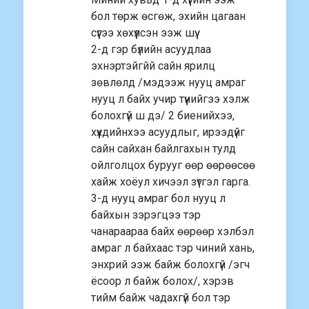
бол төрж өсгөж, эхийн цагаан
сүүгээ хөхүүлсэн ээж шүү.
2-д гэр бүлийн асуудлаа
эхнэртэйгйй сайн ярилц
зөвлөлд /мэдээж нууц амраг
нууц л байх учир түүнийгээ хэлж
болохгүй ш дэ/ 2 биенийхээ,
хүүхдийнхээ асуудлыг, ирээдүйг
сайн сайхан байлгахын тулд
ойлголцох бурууг өөр өөрөөсөө
хайж хоёул хичээл зүтгэл гарга.
3-д нууц амраг бол нууц л
байхын зэрэгцээ тэр
чанараараа байх өөрөөр хэлбэл
амраг л байхаас тэр чиний хань,
энхрий ээж байж болохгүй /эгч
ёсоор л байж болох/, хэрэв
тийм байж чадахгүй бол тэр