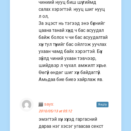
чиниий нууц биш шүү тиймд
салах хэрэгтэй. нууц шиг нууц
л ол,
За эцэст нь тэгээд энэ бүхнийг
цаана танай хүнд ч бас асуудал
байж болох ч чи бас асуудалтай
хүн тул түүнийг бас ойлгож уучлах
ухаан чамд байх хэрэгтэй. Бүх
зүйлд чиний ухаан тэвчээр,
шийдвэр л чухал. амжилт хүсье.
Өөгүй өндөг шиг хүн байдаггүй.
Амьдаа бие биеэ хайрлаж яв.
jjjjj
says:
Reply
2010/05/13 at 05:12
эмэгтэй хүн хүүхэд гаргасний
дараа нэг хэсэг угаасаа секст