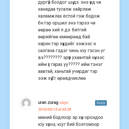
дургүй болдог шү дэ. энэ үед чи
ханидаа тусалж хайрлаж
xаламжлах ёстой гэж бодож
бн.тэр оршил энэ тэрээ чи
өөрөө xий л дэ. битгий
өөрийгөө өмөөрөөд бай.
харин тэр xүүxдийг ээжээс н
салгана гэдэг чинь юу гэсэн уг
вэ???????? эрүүл ухаантай хүнээс
ийм үг гараx уу????? ийм тэнэг
аавтай, ханьтай учирдаг тэр
ээж хүү 2г өрөвдчихлөө
uran zurag
says:
Reply
2010/05/13 at 03:28
миний бодлоор эр хүн орондоо
юу хүснэ, юуг бий болгомоор