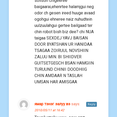
solison chigeeree
baigaarai,ehenrtee halamjgui neg
odor ch gesen ireed huuge avaad
ogohgui ehneree naiz nuhudtein
uulzuulahgui gertee bailgaad ter
chin robot bish biz dee? chi NUA
taigaa SEXDEJ YAVJ BAISAN
DOOR BYATSHAN UR HANIDAA
TSAGAA ZOIRUUL NOVSHIIN
ZALUU MIN. BI SHIIDVER
GUITSETGEGCH BSAN HAMGIIN
TURUUND CHINII DOODHIIG
CHIN AMDAAR N TASLAH
UMSAN HAR AMISGAA
ямар тэнэг залуу вэ
says:
Reply
2010/05/11 at 16:42