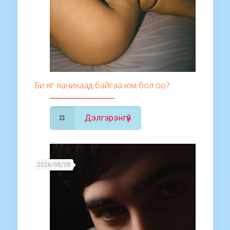
Би яг яачихаад байгаа юм бол оо?
Дэлгэрэнгүй
2026/08/08