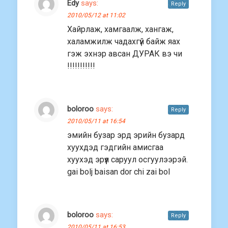
Edy
says:
Reply
2010/05/12 at 11:02
Хайрлаж, хамгаалж, хангаж,
халамжилж чадахгүй байж яах
гэж эхнэр авсан ДУРАК вэ чи
!!!!!!!!!!!
boloroo
says:
Reply
2010/05/11 at 16:54
эмийн бузар эрд эрийн бузард
хуухдэд гэдгийн амисгаа
хуухэд эрүүл саруул осгуулээрэй.
gai bolj baisan dor chi zai bol
boloroo
says:
Reply
2010/05/11 at 16:53