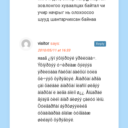
зовлонгоо хуваалцах байтал чи
учир начрыг нь олохоосоо
шууд шантарчихсан байнаа
visitor
says:
Reply
2010/05/11 at 16:33
яааã ¿íýí ýõíýðòýé ÿðèëöàà÷.
Ýõíýðòýý ó÷èðëàæ õýëýýä
ÿðèëöààä ñàéõàí áàéõûí òóëä
õè÷ýýõ õýðýãòýé. Àìàðõàí àðãà
çàì õàéâàë àìàðõàí îëäñîí øèãýý
àìàðõàí ë àëãà áîëíî ø¿¿. Àìüäðàë
ãýäýã òèéì àìàð áèøýý çàëóó ìèíü.
Òóëãàðñàí áýðõøýýëèéã
óõààíààðàà áîäîæ òóíãààæ
øèéäýõ õýðýãòýé.