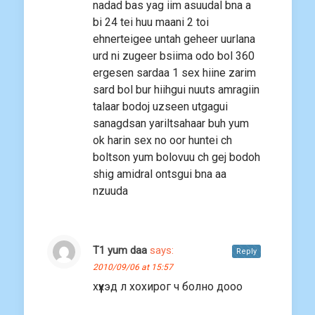
nadad bas yag iim asuudal bna a
bi 24 tei huu maani 2 toi
ehnerteigee untah geheer uurlana
urd ni zugeer bsiima odo bol 360
ergesen sardaa 1 sex hiine zarim
sard bol bur hiihgui nuuts amragiin
talaar bodoj uzseen utgagui
sanagdsan yariltsahaar buh yum
ok harin sex no oor huntei ch
boltson yum bolovuu ch gej bodoh
shig amidral ontsgui bna aa
nzuuda
T1 yum daa
says:
Reply
2010/09/06 at 15:57
хүүхэд л хохирог ч болно дооо