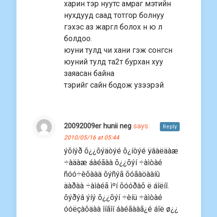
харин тэр нуутс амраг мэтийн
нухдууд саад тотгор болнуу
гэхэс аз жаргл болох н ю л
болдоо.
юуни тулд чи хани гэж сонгсн
юуний тулд та2т бурхан хуу
заяасан байна
тэрийг сайн бодож узээрэй
20092009er hunii neg
says:
Reply
2010/05/16 at 05:44
ýõíýð õ¿¿õýäòýé õ¿íòýé ÿâàëäàæ
÷àäàæ áàéãàà õ¿¿õýí ÷àìòàé
ñóó÷èõààä õýñýã õóãàöààíû
äàðàà ÷àìàéã ìºí õóóðàõ ë áîëíî.
õýðýâ ýíý õ¿¿õýí ÷èíü ÷àìòàé
óóëçàõäàà îíãîí áàéãààã¿é áîë ø¿¿