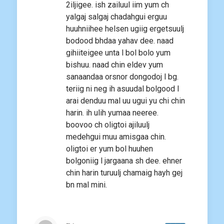
2iljigee. ish zailuul iim yum ch
yalgaj salgaj chadahgui erguu
huuhniihee helsen ugiig ergetsuulj
bodood bhdaa yahav dee. naad
gihiiteigee unta l bol bolo yum
bishuu. naad chin eldev yum
sanaandaa orsnor dongodoj l bg.
teriig ni neg ih asuudal bolgood l
arai denduu mal uu ugui yu chi chin
harin. ih ulih yumaa neeree.
boovoo ch oligtoi ajiluulj
medehgui muu amisgaa chin.
oligtoi er yum bol huuhen
bolgoniig l jargaana sh dee. ehner
chin harin turuulj chamaig hayh gej
bn mal mini.