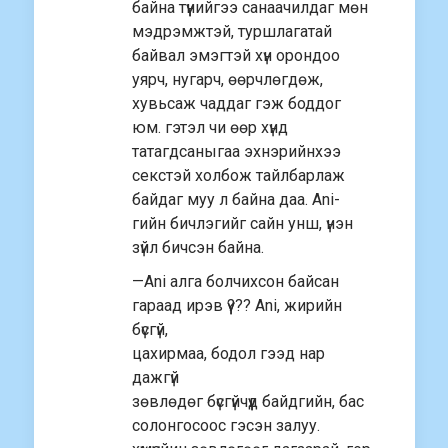
байна түүнийгээ санаачилдаг мөн
мэдрэмжтэй, туршлагатай
байвал эмэгтэй хүн орондоо
уярч, нугарч, өөрчлөгдөж,
хувьсаж чаддаг гэж боддог
юм. гэтэл чи өөр хүнд
татагдсаныгаа эхнэрийнхээ
секстэй холбож тайлбарлаж
байдаг муу л байна даа. Ani-
гийн бичлэгийг сайн унш, үнэн
зүйл бичсэн байна.
—Ani алга болчихсон байсан
гараад ирэв үү??? Ani, жирийн
бүсгүй,
цахирмаа, бодол гээд нар
дажгүй
зөвлөдөг бүсгүйчүүд байдгийн, бас
солонгосоос гэсэн залуу.