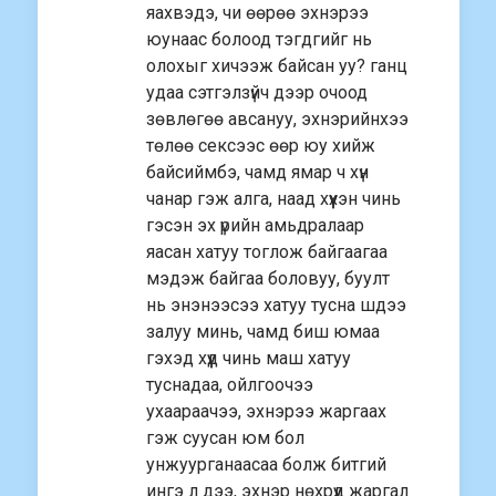
яахвэдэ, чи өөрөө эхнэрээ
юунаас болоод тэгдгийг нь
олохыг хичээж байсан уу? ганц
удаа сэтгэлзүйч дээр очоод
зөвлөгөө авсануу, эхнэрийнхээ
төлөө сексээс өөр юу хийж
байсиймбэ, чамд ямар ч хүн
чанар гэж алга, наад хүүхэн чинь
гэсэн эх үрийн амьдралаар
яасан хатуу тоглож байгаагаа
мэдэж байгаа боловуу, буулт
нь энэнээсээ хатуу тусна шдээ
залуу минь, чамд биш юмаа
гэхэд хүүд чинь маш хатуу
туснадаа, ойлгоочээ
ухаараачээ, эхнэрээ жаргаах
гэж суусан юм бол
унжуурганаасаа болж битгий
ингэ л дээ, эхнэр нөхрүүд жаргал