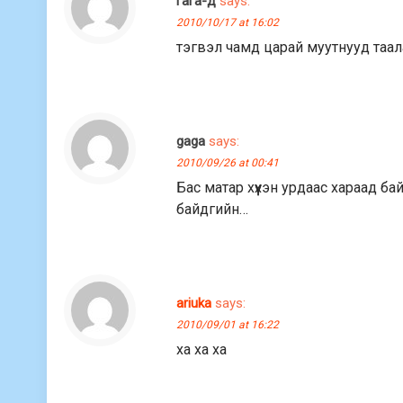
гага-д
says:
2010/10/17 at 16:02
тэгвэл чамд царай муутнууд таал
gaga
says:
2010/09/26 at 00:41
Бас матар хүүхэн урдаас хараад ба
байдгийн…
ariuka
says:
2010/09/01 at 16:22
ха ха ха