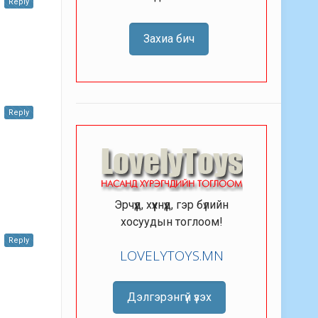
Reply
Захиа бич
Reply
Эрчүүд, хүүхнүүд, гэр бүлийн
хосуудын тоглоом!
Reply
LOVELYTOYS.MN
Дэлгэрэнгүй үзэх