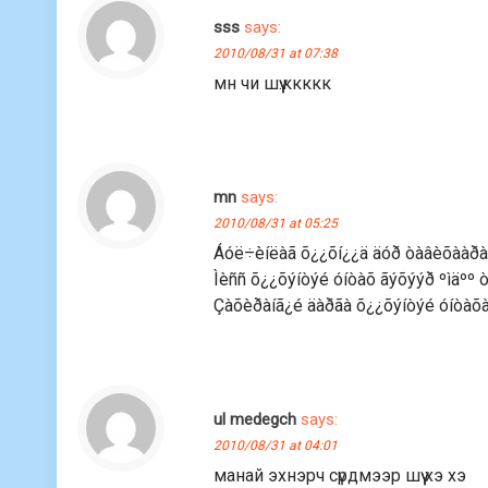
sss
says:
2010/08/31 at 07:38
мн чи шүү.ккккк
mn
says:
2010/08/31 at 05:25
Áóë÷èíëàã õ¿¿õí¿¿ä äóð òàâèõààðàà
Ìèññ õ¿¿õýíòýé óíòàõ ãýõýýð ºìäº
Çàõèðàíã¿é äàðãà õ¿¿õýíòýé óíòàõà
ul medegch
says:
2010/08/31 at 04:01
манай эхнэрч сүрдмээр шүү хэ хэ