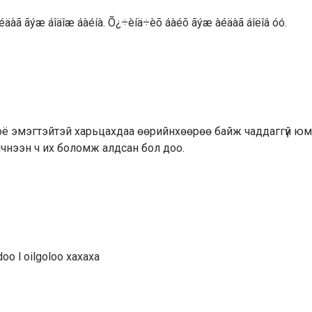
éäàã ãýæ áîäîæ áàéíà. Õ¿÷èíä÷èõ áàéõ ãýæ àéäàã áîëîâ óó.
 гоё эмэгтэйтэй харьцахдаа өөрийнхөөрөө байж чаддаггүй юм 
ичнээн ч их боломж алдсан бол доо.
oo l oilgoloo xaxaxa