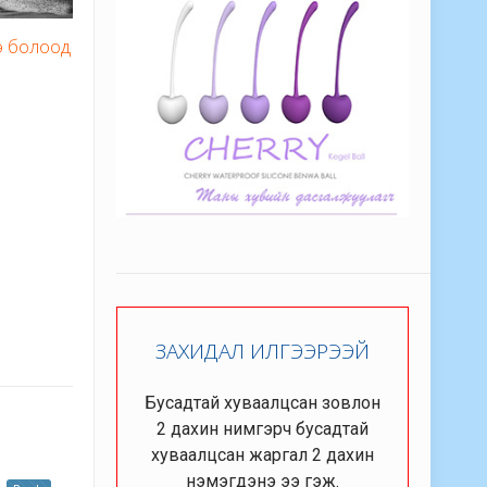
э болоод
ЗАХИДАЛ ИЛГЭЭРЭЭЙ
Бусадтай хуваалцсан зовлон
2 дахин нимгэрч бусадтай
хуваалцсан жаргал 2 дахин
нэмэгдэнэ ээ гэж.