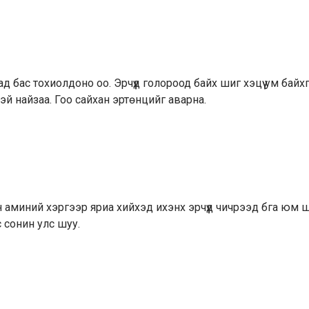
д бас тохиолдоно оо. Эрчүүд голороод байх шиг хэцүү ум байх
тэй найзаа. Гоо сайхан эртөнцийг аварна.
 аминий хэргээр яриа хийхэд ихэнх эрчүүд чичрээд бга юм 
с сонин улс шуу.