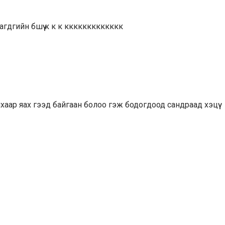
агдгийн бшүү к к к ккккккккккккк
йхаар яах гээд байгаан болоо гэж бодогдоод сандраад хэцүү