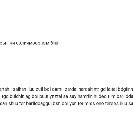
йрыг ни соличмоор юм бна
h l saihan iluu zuil bol demii zardal hardalt ntr gd laitai bdgii
 tgd bulchinlag bol buur ynztai aa say hamriin hiided tiim barildd
n shuu ter barilddaggui bsn bol yun ter miss ene terees iluu s