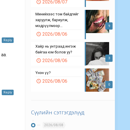
2026/08/07
Минийхээс том байдгийг
харуулж, бариулж,
мэдрүүлмээр…
9
2026/08/06
Reply
Хайр нь унтраад ингэж
байгаа юм болов уу?
аа.
3
2026/08/06
Үнэн үү?
2026/08/06
0
Reply
Сүүлийн сэтгэгдэлүүд
2026/08/08