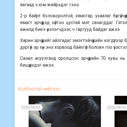
яагаад ч юм жийрхдэг гэнэ.
2-р байрт боловсролтой, хямсгар, ухаалаг бүсгүй
ямагт эрчүүдэд хүйтэн цустай мэт санагддаг. Гэтэ
ажилд биеэ үнэлэгчдээс ч гаргууд байдаг ажээ.
Харин эрчүүдийг айлгадаг эмэгтэйчүүдийн нэгдүгээр ба
дургүй эр хүн энэ хорвоод байхгүй боловч гоо үзэсг
Санал асуулганд оролцсон эрчүүдийн 70 хувь нь 
бишүүрхдэг ажээ.
Холбоотой нийтлэл
2026/08/05
2026/08/03