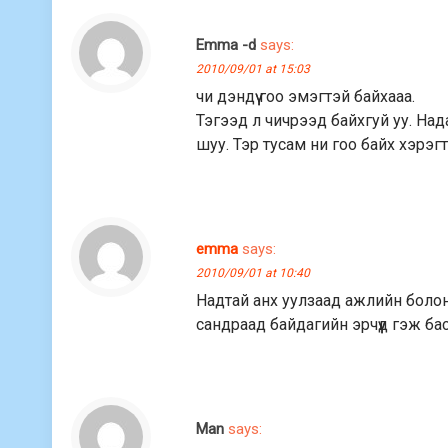
Emma -d
says:
2010/09/01 at 15:03
чи дэндүү гоо эмэгтэй байхааа.
Тэгээд л чичрээд байхгуй уу. Нада
шуу. Тэр тусам ни гоо байх хэрэг
emma
says:
2010/09/01 at 10:40
Надтай анх уулзаад ажлийн болон
сандраад байдагийн эрчүүд гэж ба
Man
says: