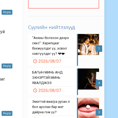
Reply
Сүүлийн нийтлэлүүд
гуй
“Анхны болзоон дээрх
секс”: Харилцааг
бэхжүүлдэг үү, эсвэл
1
сэвтүүлдэг үү? 💔❤️
2026/08/07
Reply
БАГЫН МИНЬ АНД
ЭХНЭРТЭЙ МИНЬ
шиг
ЯВАЛДЖЭЭ
4
2026/08/07
Эмэгтэй виагра уусан л
бол арслан бар мэт
дайрна гэж үү?
2
Reply