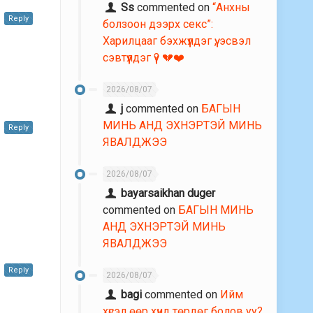
Ss
commented on
“Анхны
Reply
болзоон дээрх секс”:
Харилцааг бэхжүүлдэг үү, эсвэл
сэвтүүлдэг үү? 💔❤️
2026/08/07
j
commented on
БАГЫН
МИНЬ АНД ЭХНЭРТЭЙ МИНЬ
Reply
ЯВАЛДЖЭЭ
2026/08/07
bayarsaikhan duger
commented on
БАГЫН МИНЬ
АНД ЭХНЭРТЭЙ МИНЬ
ЯВАЛДЖЭЭ
Reply
2026/08/07
bagi
commented on
Ийм
хүсэл өөр хүнд төрдөг болов уу?