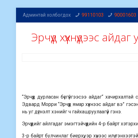
Админтай холбогдох
99110103
90001603
Эрчүүд хүүхнүүдээс айдаг 
“Эрчүүд дурласан бүсгүйгээсээ айдаг“ хачирхалта
Эдвард Морри “Эрчүүд ямар хүүхнээс айдаг вэ” гэс
нь уг дүгнэлт хэнийг ч гайхашруулаагүй гэнэ.
Эрчүүдийг айлгадаг эмэгтэйчүүдийн 4-р байрт хэтэрх
3-р байрт булчинлаг биерхүү, эр хүнээс илүү тэнхээтэ