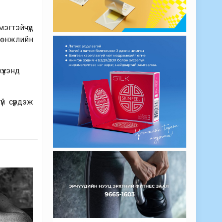
эгтэйчүүд
 хөнжлийн
үүхэнд
үй сүрдэж