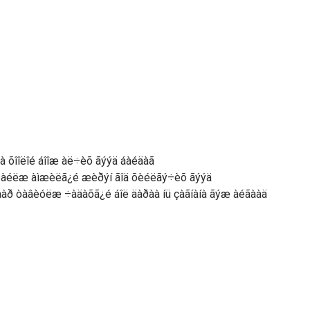
 õîîëîé áîîæ àë÷èõ ãýýä áàéäàã
º òàéëæ àìæèëã¿é æèðýí ãîä õèéëãý÷èõ ãýýä
àð òàâèóëæ ÷àäàõã¿é áîë äàðàà íü çàãíàíà ãýæ àéãààä