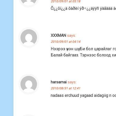
2010/09/01 at 05:18
Õ¿¿õí¿¿ä õàðèí ýð÷¿¿äýýñ ÿàãààä à
XXXMAN
says:
2010/09/01 at 04:14
Нээрээ үнэн шүү. Би бол царайлаг
Балай байгааз. Тэрнээс болоод х
harsarnai
says:
2010/08/31 at 12:41
nadaas erchuud yagaad aidagiig n od