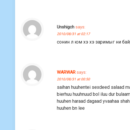
Unshigch
says:
2010/08/31 at 02:17
сонин л юм хэ хэ заримыг ни ба
WARWAR
says:
2010/08/31 at 00:50
saihan huuhentei sexdeed salaad marta
bierhuu huuhnuud bol iluu dur bulaam
huuhen haraad dagaad yvaahaa shahsa
huuhen bn lee