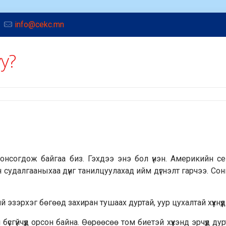
info@cekc.mn
уу?
й сонсогдож байгаа биз. Гэхдээ энэ бол үнэн. Америкийн с
эн судалгааныхаа дүнг танилцуулахад ийм дүгнэлт гарчээ. Со
ий эзэрхэг бөгөөд захиран тушаах дуртай, уур цухалтай хүүхнүү
й бүсгүйчүүд орсон байна. Өөрөөсөө том биетэй хүүхэнд эрчүүд ду