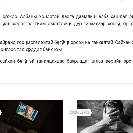
чүүд оржээ. Албаны хэнээтэй дарга даамлын алба хашдаг эм
л үнэн хэрэггээ тийм эмэгтэйчүүд дур тачаалаар хосгүй, ор
йранд гоо үзэсгэлэнтэй бүсгүйчүүд орсон нь гайхалтай. Сайхан х
элэнгээс тэд сүрддэг байх юм.
сайхан бүсгүйтэй танилцахдаа баярладаг атлаа өөрийн эрхг
2026/08/02