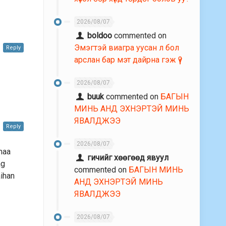
2026/08/07
boldoo
commented on
Эмэгтэй виагра уусан л бол
Reply
арслан бар мэт дайрна гэж үү?
2026/08/07
buuk
commented on
БАГЫН
МИНЬ АНД ЭХНЭРТЭЙ МИНЬ
ЯВАЛДЖЭЭ
Reply
2026/08/07
nmaa
гичийг хөөгөөд явуул
ag
commented on
БАГЫН МИНЬ
aihan
АНД ЭХНЭРТЭЙ МИНЬ
ЯВАЛДЖЭЭ
2026/08/07