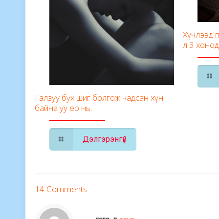
Хүчлээд п
л 3 хоно
Галзуу бух шиг болгож чадсан хүн
байна уу ер нь…
Дэлгэрэнгүй
14 Comments