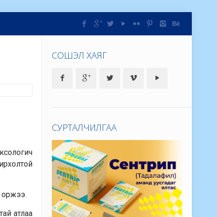
СОШЭЛ ХАЯГ
СУРТАЛЧИЛГАА
ексологич
нирхолтой
д оржээ.
ртай атлаа