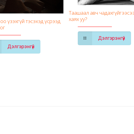
Таашаал авч чадахгүйгээсэ
хаях уу?
оо үзэхгүй тэсэхэд үсрээд
дог
Дэлгэрэнгүй
Дэлгэрэнгүй