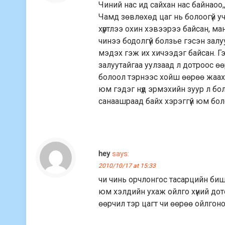
Чиний нас ид сайхан нас байнаоо
Чамд зөвлөхөд цаг нь болоогүй у
хүртлээ охин хэвээрээ байсан, ма
чинээ бодолгүй болзье гэсэн залу
мэдэх гэж их хичээдэг байсан. Гэ
залуутайгаа уулзаад л дотроос өө
болоол тэрнээс хойш өөрөө жаах
юм гэдэг нүд эрмэхийн зуур л бо
санаашраад байх хэрэггүй юм бо
hey
says:
2010/10/17 at 15:33
чи чинь орчлонгос тасарцийн биш 
юм хэлдийн ухаж ойлго хүний дото
өөрчил тэр цагт чи өөрөө ойлгон