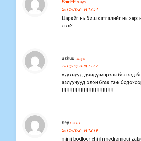
ShinEE
says:
2010/09/24 at 19:54
Царайг нь биш сэтгэлийг нь хар:
лол2
azhuu
says:
2010/09/24 at 17:57
хуухнууд дэндүү амархан болоод б
залуучууд олон бгаа гэж бодохо
!!!!!!!!!!!!!!!!!!!!!!!!!!!!!!!!!
hey
says:
2010/09/24 at 12:19
minii bodloor chi ih medremjgui zaluu