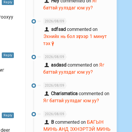
Hey
commented on
Яг
Reply
баттай уулздаг юм уу?
тоохуу
2026/08/09
sdfsad
commented on
Эхнийх нь бол зүгээр 1 минут
тэх үү?
Reply
2026/08/09
asdasd
commented on
Яг
иг
баттай уулздаг юм уу?
2026/08/09
Charismatica
commented on
Яг баттай уулздаг юм уу?
2026/08/09
Reply
В
commented on
БАГЫН
МИНЬ АНД ЭХНЭРТЭЙ МИНЬ
l deer