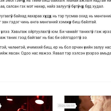
өртэй эмэгтэйчүүд нь тийм биш байхын. Манай ажлын надтай н
а, салсан гэх мэт нөхөр, найз залуугүй бүсгүйчүүд бүгд худал.
гаагүй байхад яахараа хүүхдүүд нь тэр тусмаа охид нь мөнгөни
аг зан гэдэг чинь өнгө мөнгөний хэмжүүр биш байлтай.
ж үзлээ. Хавьтаж ойртуулахгүй юм. Би чамайг танихгүй гэж ирээ
ж таних гээд байгааг нь бас би ойлгодоггүй ээ.
тэй, чөлөөтэй, ичимхий биш, ер нь бол орчин үеийн залуу на
 хийж явсан. Одоо нас явжээ. Яавал тэр хэлсэн үгээрээ амьд
2026/08/09