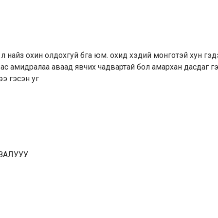
 л найз охин олдохгуй бга юм. охид хэдий монготэй хун гэд
 бас амидралаа аваад явчих чадвартай бол амархан дасдаг г
ээ гэсэн уг
 ЗАЛУУУ