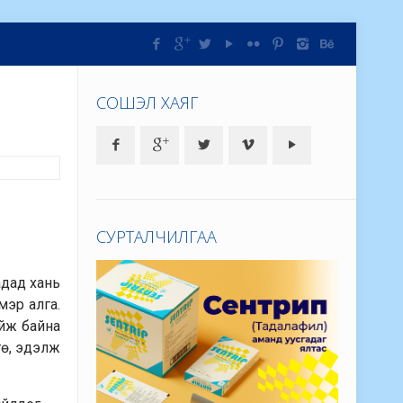
СОШЭЛ ХАЯГ
СУРТАЛЧИЛГАА
адад хань
мэр алга.
айж байна
гө, эдэлж