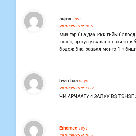
sujina
says:
2010/09/26 at 16:18
миа гар бна даа. ккк тийм болоод
гэсэн, эр хун ухаалаг хогжилтэй
бодож бна. заавал монго 1-т биш
byambaa
says:
2010/09/25 at 13:26
ЧИ АРЧААГҮЙ ЗАЛУУ ВЭ ТЭНЭГ
Erhemee
says:
2010/09/25 at 10:50