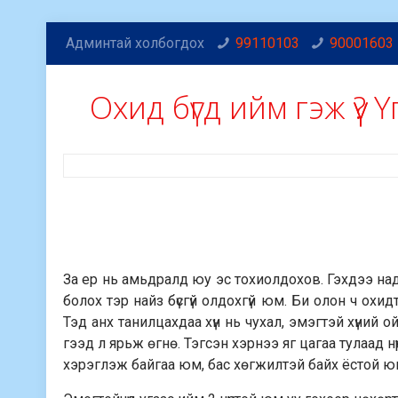
Админтай холбогдох
99110103
90001603
Охид бүгд ийм гэж үү?
За ер нь амьдралд юу эс тохиолдохов. Гэхдээ над
болох тэр найз бүсгүй олдохгүй юм. Би олон ч охи
Тэд анх танилцахдаа хүн нь чухал, эмэгтэй хүний о
гээд л ярьж өгнө. Тэгсэн хэрнээ яг цагаа тулаад н
хэрэглэж байгаа юм, бас хөгжилтэй байх ёстой ю