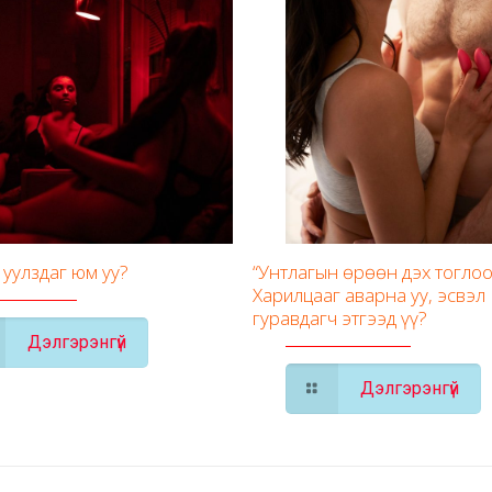
 уулздаг юм уу?
“Унтлагын өрөөн дэх тоглоо
Харилцааг аварна уу, эсвэл
гуравдагч этгээд үү?
Дэлгэрэнгүй
Дэлгэрэнгүй