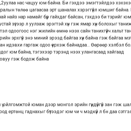
,,,2уулаа нас чацуу юм байна. Би гэхдээ эмэгтэйлдээ хэхэх
чралын төлөө цагаасаа эрт шаналах хэрэггүйл юмшиг байна.
най найз нар намайг бүр гайхдаг байсан, гэхдээ би тэрийг ю
устай зүгээр л уулзаж эрэгтэй хүн гэж ямар хүн болохыг тани
тэл одоогоос нэг жилийн өмнө нээх сайн танихгүйч хальт та
рийн эрхгүй энэ миний эрээд байгаа хүн байна гэж байгаа мэ
ан идэвхи гаргаж одоо үерхэж байнадаа… Өөрөөр хэлбэл бо
лдог юм байна, тэгэхээр тэрэнд нээх улангасаад хайгаад
ловуу гэж бодож байна
үү ойлгомжтой юман дээр монгол эрийн гүндүйгүй зан гэж ша
од ертөнц гаднахыг бүтээдэг юм чи ч мэдкүй л бн даа сэтгэ
о