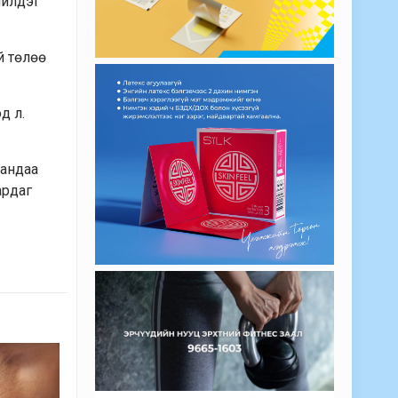
ийлдэг
й төлөө
д л.
сандаа
ардаг