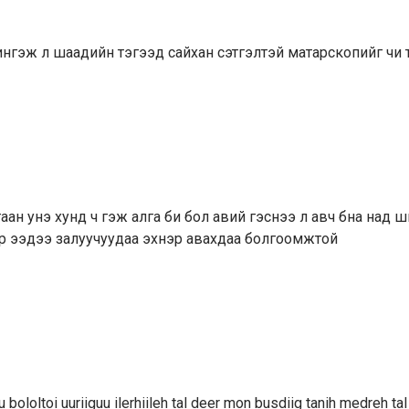
 ингэж л шаадийн тэгээд сайхан сэтгэлтэй матарскопийг чи 
гаан унэ хунд ч гэж алга би бол авий гэснээ л авч бна над ш
ор ээдээ залуучуудаа эхнэр авахдаа болгоомжтой
 bololtoi uuriiguu ilerhiileh tal deer mon busdiig tanih medreh ta