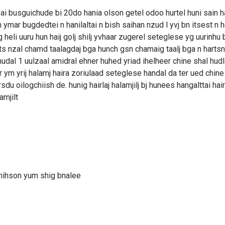
 bai busguichude bi 20do hania olson getel odoo hurtel huni sain h
 ymar bugdedtei n hanilaltai n bish saihan nzud l yvj bn itsest n 
g heli uuru hun haij golj shilj yvhaar zugerel seteglese yg uurinhu
lts nzal chamd taalagdaj bga hunch gsn chamaig taalj bga n harts
dal 1 uulzaal amidral ehner huhed yriad ihelheer chine shal hudl
 ym yrij halamj haira zoriulaad seteglese handal da ter ued chine
du oilogchiish de. hunig hairlaj halamjilj bj hunees hangalttai hai
amjilt
hihson yum shig bnalee