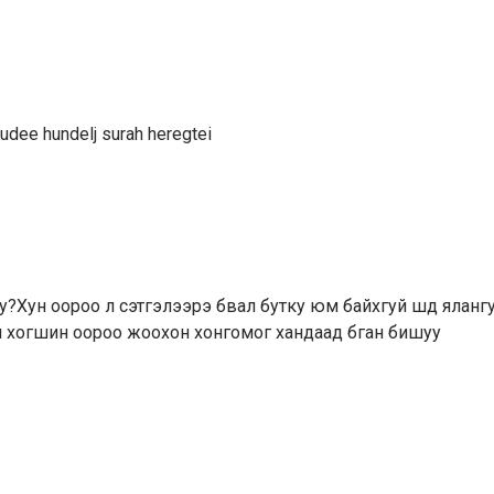
dee hundelj surah heregtei
у?Хун оороо л сэтгэлээрэ бвал бутку юм байхгуй шд яланг
й хогшин оороо жоохон хонгомог хандаад бган бишуу