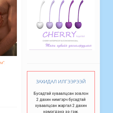
м”:
ЗАХИДАЛ ИЛГЭЭРЭЭЙ
Бусадтай хуваалцсан зовлон
2 дахин нимгэрч бусадтай
хуваалцсан жаргал 2 дахин
нэмэгдэнэ ээ гэж.