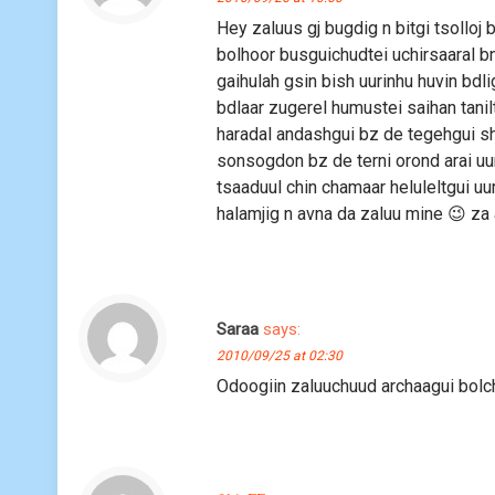
Hey zaluus gj bugdig n bitgi tsolloj
bolhoor busguichudtei uchirsaaral bn
gaihulah gsin bish uurinhu huvin bdli
bdlaar zugerel humustei saihan tani
haradal andashgui bz de tegehgui shu
sonsogdon bz de terni orond arai uur
tsaaduul chin chamaar heluleltgui uurs
halamjig n avna da zaluu mine 😉 za 
Saraa
says:
2010/09/25 at 02:30
Odoogiin zaluuchuud archaagui bolc