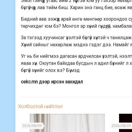
Эмэгтэйчүүд угаас ийм 2 нүүртэй юм уу гэхээр нөх
бүсгүйчүүд лав тийм биш. Харин энэ ганц бие, өсөж ява
Бидний аав ээжүүд арай өнгө мөнгөөр хоорондоо суу
төрчихдөг юм бэ? Монгол эр хүний гүндүүгүй, намбал
За тэгээд хуучинсаг үзэлтэй бүсгүй хүнтэй ч танилца
Хүний сайныг нөхөрлөж мэднэ гэдэг дээ. Намайг яа
Уг нь би нийгмээ дагасан ардчилсан үзэлтэй, нээлт
яваа хүн. Оюутан байхдаа бусдын л адил бүхнийг л
бүсгүй хүнийг олох вэ? Бүү мэд.
cekc.mn дээр ирсэн захидал
Холбоотой нийтлэл
2026/08/09
2026/08/09