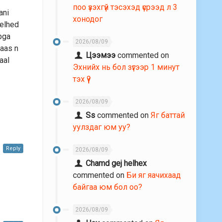
поо үзэхгүй тэсэхэд үсрээд л 3
ani
хонодог
helhed
 bga
2026/08/09
naas n
Цээмээ
commented on
aal
Эхнийх нь бол зүгээр 1 минут
тэх үү?
r
2026/08/09
Ss
commented on
Яг баттай
уулздаг юм уу?
Reply
2026/08/09
Chamd gej helhex
commented on
Би яг яачихаад
байгаа юм бол оо?
2026/08/09