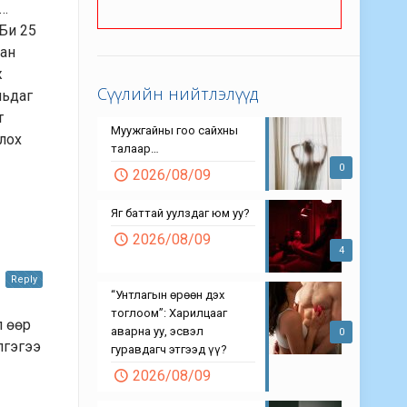
э…
 Би 25
ман
ж
Сүүлийн нийтлэлүүд
ньдаг
т
Муужгайны гоо сайхны
лох
талаар…
0
2026/08/09
Яг баттай уулздаг юм уу?
2026/08/09
4
Reply
“Унтлагын өрөөн дэх
тоглоом”: Харилцааг
л өөр
аварна уу, эсвэл
0
лгэгээ
гуравдагч этгээд үү?
2026/08/09