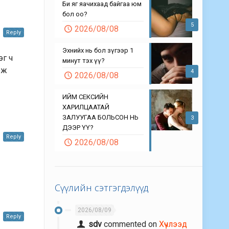
Би яг яачихаад байгаа юм
бол оо?
5
2026/08/08
Reply
Эхнийх нь бол зүгээр 1
эг ч
минут тэх үү?
эж
4
2026/08/08
ИЙМ СЕКСИЙН
ХАРИЛЦААТАЙ
ЗАЛУУГАА БОЛЬСОН НЬ
3
ДЭЭР ҮҮ?
Reply
2026/08/08
Сүүлийн сэтгэгдэлүүд
2026/08/09
Reply
sdv
commented on
Хүчлээд