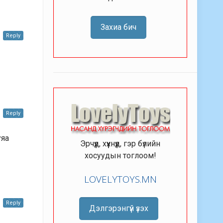
Захиа бич
Reply
Reply
уяа
Эрчүүд, хүүхнүүд, гэр бүлийн
хосуудын тоглоом!
LOVELYTOYS.MN
Reply
Дэлгэрэнгүй үзэх