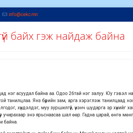
info@cekc.mn
 Үгүй байх гэж найдаж байна
ад нэг асуудал байна аа. Одоо 26тай нэг залуу. Юу гэвэл н
дтой танилцлаа. Янз бүрийн зам, арга хэрэглэж танилцаад нэ
йлгодог, хүндэлдэг, муу зуршилгүй, үнэнч шударга эр хүнийг х
үүр учирахаар энэ ярьснаасаа шал өөр. Гадна царай, өнгө мөн
м байна.