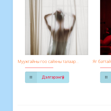
Муужгайны гоо сайхны талаар…
Яг баттай
Дэлгэрэнгүй