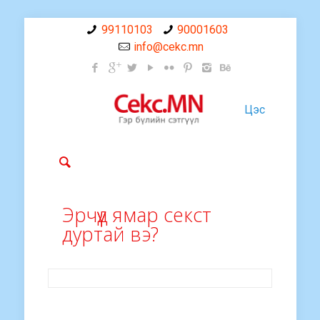
99110103
90001603
info@cekc.mn
Цэс
Эрчүүд ямар секст
дуртай вэ?