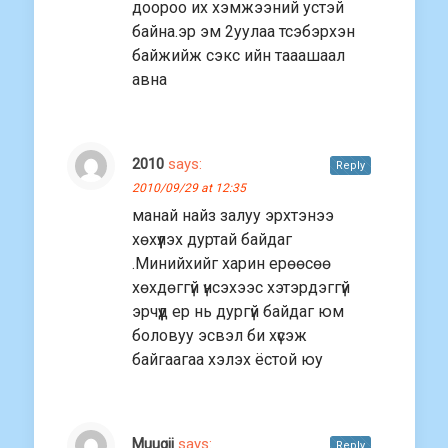
доороо их хэмжээний устэй
байна.эр эм 2уулаа тсэбэрхэн
байжийж сэкс ийн тааашаал
авна
2010
says:
Reply
2010/09/29 at 12:35
манай найз залуу эрхтэнээ
хөхүүлэх дуртай байдаг
.Минийхийг харин ерөөсөө
хөхдөггүй үнсэхээс хэтэрдэггүй
эрчүүд ер нь дургүй байдаг юм
боловуу эсвэл би хүсэж
байгаагаа хэлэх ёстой юу
Muugii
says:
Reply