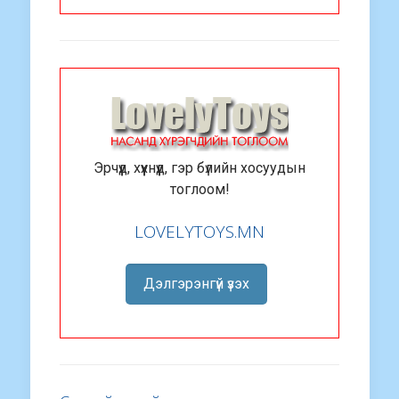
Эрчүүд, хүүхнүүд, гэр бүлийн хосуудын
тоглоом!
LOVELYTOYS.MN
Дэлгэрэнгүй үзэх