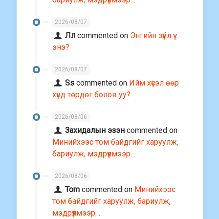
2026/08/07
Лл
commented on
Энгийн зүйл үү
энэ?
2026/08/07
Ss
commented on
Ийм хүсэл өөр
хүнд төрдөг болов уу?
2026/08/06
Захидалын эзэн
commented on
Минийхээс том байдгийг харуулж,
бариулж, мэдрүүлмээр…
2026/08/06
Tom
commented on
Минийхээс
том байдгийг харуулж, бариулж,
мэдрүүлмээр…