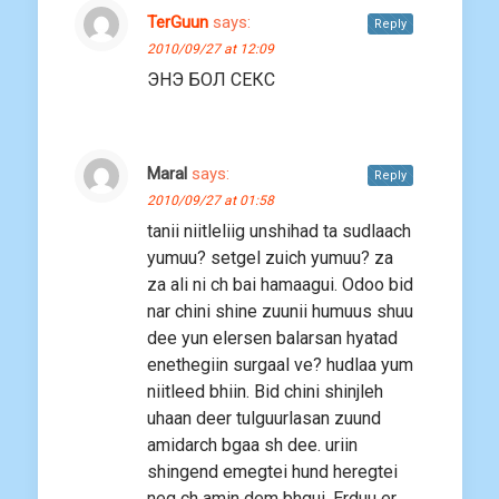
TerGuun
says:
Reply
2010/09/27 at 12:09
ЭНЭ БОЛ СЕКС
Maral
says:
Reply
2010/09/27 at 01:58
tanii niitleliig unshihad ta sudlaach
yumuu? setgel zuich yumuu? za
za ali ni ch bai hamaagui. Odoo bid
nar chini shine zuunii humuus shuu
dee yun elersen balarsan hyatad
enethegiin surgaal ve? hudlaa yum
niitleed bhiin. Bid chini shinjleh
uhaan deer tulguurlasan zuund
amidarch bgaa sh dee. uriin
shingend emegtei hund heregtei
neg ch amin dem bhgui. Erduu er