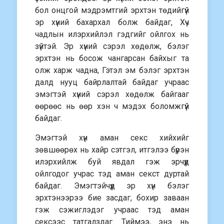
бол онцгой мэдрэмтгий эрхтэн төдийгүй
эр хүний бахархал болж байдаг, Хүч
чадлын илэрхийлэл гэдгийг ойлгох нь
зүйтэй. Эр хүний сэрэл хөдөлж, бэлэг
эрхтэн нь босож чангарсан байхыг та
олж харж чадна, Гэтэл эм бэлэг эрхтэн
далд нууц байрлалтай байдаг учраас
эмэгтэй хүний сэрэл хөдөлж байгааг
өөрөөс нь өөр хэн ч мэдэх боломжгүй
байдаг.
Эмэгтэй хүн аман секс хийхийг
зөвшөөрөх нь хайр сэтгэл, итгэлээ бүрэн
илэрхийлж буй явдал гэж эрчүүд
ойлгодог учрас тэд аман секст дуртай
байдаг. Эмэгтэйчүүд эр хүн бэлэг
эрхтэнээрээ бие засдаг, бохир заваан
гэж сэжиглэдэг учраас тэд аман
сексээс татгалздаг. Тиймээ, энэ нь