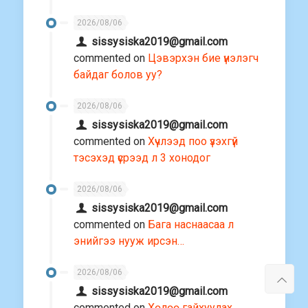
2026/08/06
sissysiska2019@gmail.com
commented on
Цэвэрхэн бие үнэлэгч
байдаг болов уу?
2026/08/06
sissysiska2019@gmail.com
commented on
Хүчлээд поо үзэхгүй
тэсэхэд үсрээд л 3 хонодог
2026/08/06
sissysiska2019@gmail.com
commented on
Бага наснаасаа л
энийгээ нууж ирсэн…
2026/08/06
sissysiska2019@gmail.com
commented on
Хөлөө гайхуулах