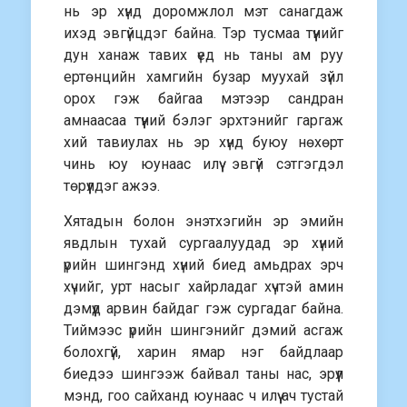
нь эр хүнд доромжлол мэт санагдаж
ихэд эвгүйцдэг байна. Тэр тусмаа түүнийг
дун ханаж тавих үед нь таны ам руу
ертөнцийн хамгийн бузар муухай зүйл
орох гэж байгаа мэтээр сандран
амнаасаа түүний бэлэг эрхтэнийг гаргаж
хий тавиулах нь эр хүнд буюу нөхөрт
чинь юу юунаас илүү эвгүй сэтгэгдэл
төрүүлдэг ажээ.
Хятадын болон энэтхэгийн эр эмийн
явдлын тухай сургаалуудад эр хүний
үрийн шингэнд хүний биед амьдрах эрч
хүчийг, урт насыг хайрладаг хүчтэй амин
дэмүүд арвин байдаг гэж сургадаг байна.
Тиймээс үрийн шингэнийг дэмий асгаж
болохгүй, харин ямар нэг байдлаар
биедээ шингээж байвал таны нас, эрүүл
мэнд, гоо сайханд юунаас ч илүү ач тустай