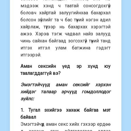
мэдээж хэнд ч таатай сонсогдохгүй
боловч хайртай залуугийнхаа бахархал
болсон зүйлийг та ч бас түүний нэгэн адил
хайрлаж, түүгээр нь бахархах хэрэгтэй
ажээ. Хэрэв тэгж чадвал найз залууд
чинь сайхан байгаад зогсохгүй түүний танд
итгэх итгэл улам батжина гэдэгт
итгээрэй.
Аман сексийн үед эр хүнд юу
таалагддаггүй вэ?
Эмэгтэйчүүд аман сексийг хэрхэн
хийдэг талаар эрчүүд гомдоллодог
зүйлс:
1. Тугал эхийгээ хөхөж байгаа мэт
байвал
Эмэгтэйчүүд аман секс хийх гэхээр ердөө