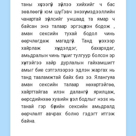
таны хүсээгүй зүйлээ хийхийг ч бас
зөвлөөгүй юм шүү. Гэвч энэхүү мэдээллийн
чанартай зүйлсийг уншаад та ямар ч
байсан энэ талаар эргэцүүлэн бодож ,
аман сексийн тухай бодол чинь
өөрчлөгдөж магадгүй. Танд үнэхээр
хайрлаж хүндэлдэг, бахархдаг,
амьдралын чинь түшиг тулгуур болсон эр
хүнтэйгээ хайр дурлалын гайхамшигт
амыг бие сэтгэлээрээ эдлэн жаргах нь
танд тааламжтай байх биз ээ. Ялангуяа
аман сексийн талаар нөхөртэйгөө,
хайрттайгаа илэн далангүй ярилцаж,
өөрсдийнхөө хувийн үзэл бодлыг нээх нь
танай гэр бүлийн сексийн амьдралд
өөрчлөлт авчрах болно гэдэгт итгэж
байна.