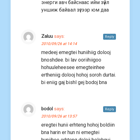
энерги авч байснаас ийм зүйл
уншиж байвал зүгээр юм даа
Zaluu
says:
Reply
2010/09/26 at 14:14
medeej emegtei huniihiig dolooj
bnoshdee. bi lav ooriihiigoo
hohuuleheesee emegteinhee
ertheniig dolooj hohoj soroh durtai.
bi eniig gaj bishl gej bodoj bna
bodol
says:
Reply
2010/09/26 at 13:57
eregtei hunii erhteng hohoj boldiin
bna harin er hun ni emegtei
huniihee erhteng doloij bolohgui