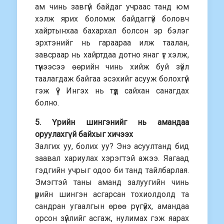
ам чинь завгүй байдаг учраас танд юм
хэлж ярих боломж байдаггүй боловч
хайртынхаа бахархал болсон эр бэлэг
эрхтэнийг нь гараараа илж таалан,
завсраар нь хайртдаа дотно янаг үг хэлж,
түүнээсээ өөрийн чинь хийж буй зүйл
таалагдаж байгаа эсэхийг асууж болохгүй
гэж үү? Ингэх нь түүд сайхан санагдах
болно.
5. Үрийн шингэнийг нь амандаа
оруулахгүй байхыг хичээх
Залгих уу, болих уу? Энэ асуултанд бид
заавал хариулах хэрэгтэй ажээ. Яагаад
гэдгийн учрыг одоо би танд тайлбарлая.
Эмэгтэй таны аманд залуугийн чинь
үрийн шингэн асгарсан тохиолдолд та
сандран угаалгын өрөө рүү гүйх, амандаа
орсон зүйлийг асгаж, нулимах гэж яарах