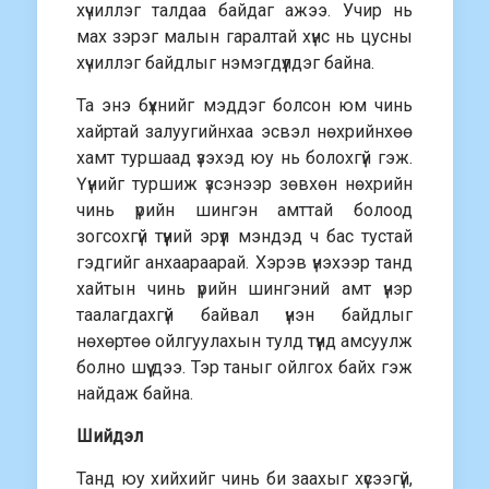
хүчиллэг талдаа байдаг ажээ. Учир нь
мах зэрэг малын гаралтай хүнс нь цусны
хүчиллэг байдлыг нэмэгдүүлдэг байна.
Та энэ бүхнийг мэддэг болсон юм чинь
хайртай залуугийнхаа эсвэл нөхрийнхөө
хамт туршаад үзэхэд юу нь болохгүй гэж.
Үүнийг туршиж үзсэнээр зөвхөн нөхрийн
чинь үрийн шингэн амттай болоод
зогсохгүй түүний эрүүл мэндэд ч бас тустай
гэдгийг анхаараарай. Хэрэв үнэхээр танд
хайтын чинь үрийн шингэний амт үнэр
таалагдахгүй байвал үнэн байдлыг
нөхөртөө ойлгуулахын тулд түүнд амсуулж
болно шүү дээ. Тэр таныг ойлгох байх гэж
найдаж байна.
Шийдэл
Танд юу хийхийг чинь би заахыг хүсээгүй,