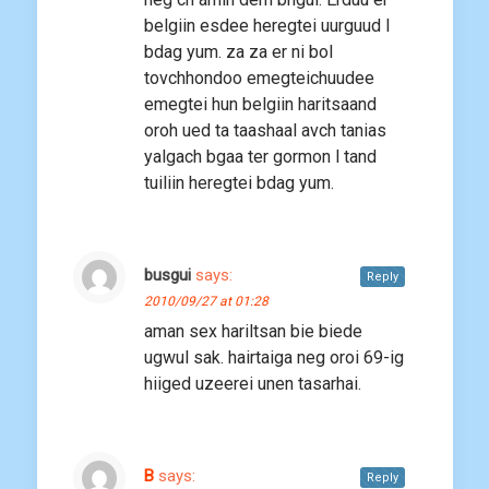
belgiin esdee heregtei uurguud l
bdag yum. za za er ni bol
tovchhondoo emegteichuudee
emegtei hun belgiin haritsaand
oroh ued ta taashaal avch tanias
yalgach bgaa ter gormon l tand
tuiliin heregtei bdag yum.
busgui
says:
Reply
2010/09/27 at 01:28
aman sex hariltsan bie biede
ugwul sak. hairtaiga neg oroi 69-ig
hiiged uzeerei unen tasarhai.
B
says:
Reply