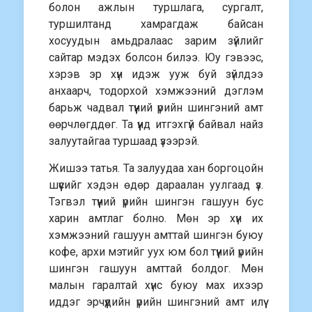
болон ажлын туршлага, сургалт,
туршилтанд хамрагдаж байсан
хосуудын амьдралаас зарим зүйлийг
сайтар мэдэх болсон билээ. Юу гэвээс,
хэрэв эр хүн идэж ууж буй зүйлдээ
анхаарч, тодорхой хэмжээний дэглэм
барьж чадвал түүний үрийн шингэний амт
өөрчлөгддөг. Та үүнд итгэхгүй байвал найз
залуутайгаа туршаад үзээрэй.
Жишээ татья. Та залуудаа хан боргоцойн
шүүсийг хэдэн өдөр дараалан уулгаад үз.
Тэгвэл түүний үрийн шингэн гашуун бус
харин амтлаг болно. Мөн эр хүн их
хэмжээний гашуун амттай шингэн буюу
кофе, архи мэтийг уух юм бол түүний үрийн
шингэн гашуун амттай болдог. Мөн
малын гаралтай хүнс буюу мах ихээр
иддэг эрчүүдийн үрийн шингэний амт илүү