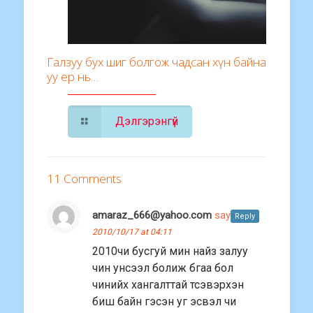
Галзуу бух шиг болгож чадсан хүн байна
уу ер нь…
Дэлгэрэнгүй
11 Comments
amaraz_666@yahoo.com
says:
Reply
2010/10/17 at 04:11
2010чи бусгуй мин найз залуу
чин унсээл болиж бгаа бол
чинийх хангалттай тсэвэрхэн
биш байн гэсэн уг эсвэл чи