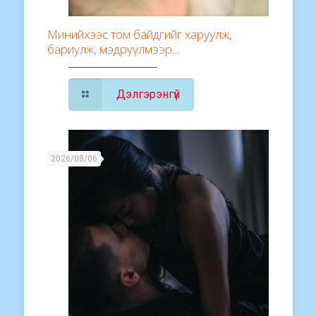
Минийхээс том байдгийг харуулж,
бариулж, мэдрүүлмээр…
Дэлгэрэнгүй
2026/08/06