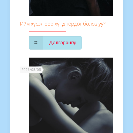
Ийм хүсэл өөр хүнд төрдөг болов уу?
Дэлгэрэнгүй
2026/08/05