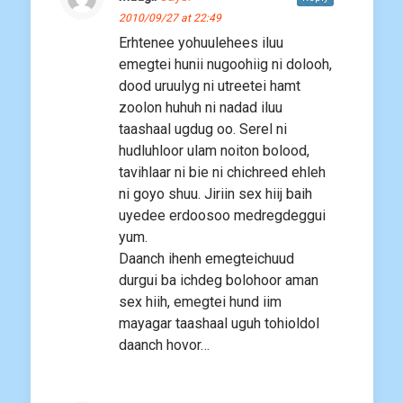
2010/09/27 at 22:49
Erhtenee yohuulehees iluu
emegtei hunii nugoohiig ni dolooh,
dood uruulyg ni utreetei hamt
zoolon huhuh ni nadad iluu
taashaal ugdug oo. Serel ni
hudluhloor ulam noiton bolood,
tavihlaar ni bie ni chichreed ehleh
ni goyo shuu. Jiriin sex hiij baih
uyedee erdoosoo medregdeggui
yum.
Daanch ihenh emegteichuud
durgui ba ichdeg bolohoor aman
sex hiih, emegtei hund iim
mayagar taashaal uguh tohioldol
daanch hovor…