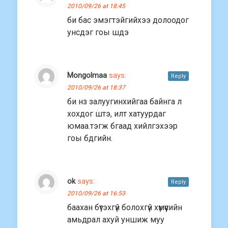
2010/09/26 at 18:45
би бас эмэгтэйгийхээ долоодог
унсдэг гоы шдэ
Mongolmaa
says:
Reply
2010/09/26 at 18:37
би нз залуугинхийгаа байнга л
хохдог штэ, илт хатуурдаг
юмаа.тэгж бгаад хийлгэхээр
гоы бдгийн.
ok
says:
Reply
2010/09/26 at 16:53
баахан бүтэхгүй болохгүй хүмүүсийн
амьдрал ахуй уншиж муу