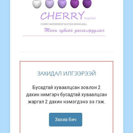
ЗАХИДАЛ ИЛГЭЭРЭЭЙ
Бусадтай хуваалцсан зовлон 2
дахин нимгэрч бусадтай хуваалцсан
жаргал 2 дахин нэмэгдэнэ ээ гэж.
Захиа бич