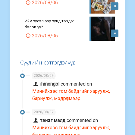
2026/08/06
0
Ийм хүсэл өөр хүнд төрдөг
болов уу?
4
2026/08/06
Сүүлийн сэтгэгдэлүүд
2026/08/07
ihmongol
commented on
Минийхээс том байдгийг харуулж,
бариулж, мэдрүүлмээр…
2026/08/07
тэнэг малд
commented on
Минийхээс том байдгийг харуулж,
бариулж, мэдрүүлмээр…