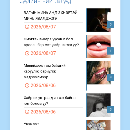
Сүүлийн нийтлэлүүд
БАГЫН МИНЬ АНД ЭХНЭРТЭЙ
МИНЬ ЯВАЛДЖЭЭ
0
2026/08/07
Эмэгтэй виагра уусан л бол
арслан бар мэт дайрна гэж үү?
1
2026/08/07
Минийхээс том байдгийг
харуулж, бариулж,
мэдрүүлмээр…
9
2026/08/06
Хайр нь унтраад ингэж байгаа
юм болов уу?
3
2026/08/06
Үнэн үү?