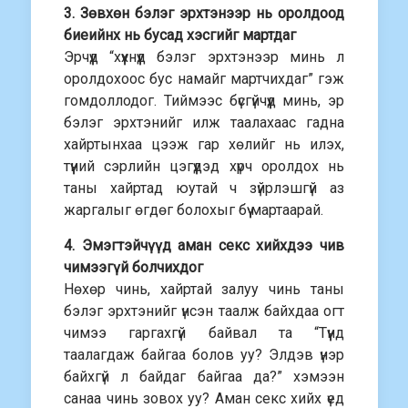
3. Зөвхөн бэлэг эрхтэнээр нь оролдоод
биеийнх нь бусад хэсгийг мартдаг
Эрчүүд “хүүхнүүд бэлэг эрхтэнээр минь л
оролдохоос бус намайг мартчихдаг” гэж
гомдоллодог. Тиймээс бүсгүйчүүд минь, эр
бэлэг эрхтэнийг илж таалахаас гадна
хайртынхаа цээж гар хөлийг нь илэх,
түүний сэрлийн цэгүүдэд хүрч оролдох нь
таны хайртад юутай ч зүйрлэшгүй аз
жаргалыг өгдөг болохыг бүү мартаарай.
4. Эмэгтэйчүүд аман секс хийхдээ чив
чимээгүй болчихдог
Нөхөр чинь, хайртай залуу чинь таны
бэлэг эрхтэнийг үнсэн таалж байхдаа огт
чимээ гаргахгүй байвал та “Түүнд
таалагдаж байгаа болов уу? Элдэв үнэр
байхгүй л байдаг байгаа да?” хэмээн
санаа чинь зовох уу? Аман секс хийх үед