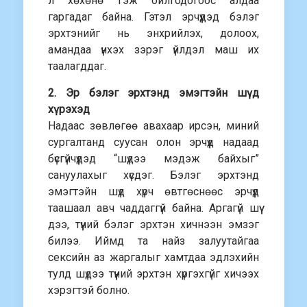
л хөхөнө гэж ойлгодогоос алдаа
гаргадаг байна. Гэтэл эрчүүдэд бэлэг
эрхтэнийг нь энхрийлэх, долоох,
амандаа үнхэх зэрэг үйлдэл маш их
таалагддаг.
2. Эр бэлэг эрхтэнд эмэгтэйн шүд
хүрэхэд
Надаас зөвлөгөө авахаар ирсэн, миний
сургалтанд суусан олон эрчүүд надаад
бүсгүйчүүдэд “шүдээ мэдэж байхыг”
сануулахыг хүсдэг. Бэлэг эрхтэнд
эмэгтэйн шүд хүрч өвтгөснөөс эрчүүд
таашаал авч чаддаггүй байна. Аргагүй шүү
дээ, түүний бэлэг эрхтэн хичнээн эмзэг
билээ. Иймд та найз залуутайгаа
сексийн аз жаргалыг хамтдаа эдлэхийн
тулд шүдээ түүний эрхтэн хүргэхгүйг хичээх
хэрэгтэй болно.