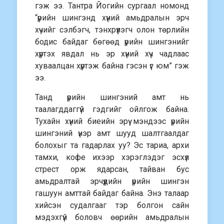
гэж ээ. Тантра Йогийн сургаал номонд
“үрийн шингэнд хүний амьдралын эрч
хүчийг сэлбэгч, тэнхрүүлэгч олон төрлийн
бодис байдаг бөгөөд үрийн шингэнийг
хүртэх явдал нь эр хүний хүч чадлаас
хуваалцан хүртэж байна гэсэн үг юм” гэж
ээ.
Танд үрийн шингэний амт нь
таалагддаггүй гэдгийг ойлгож байна.
Тухайн хүний биеийн эрүү мэндээс үрийн
шингэний үнэр амт шууд шалтгаалдаг
болохыг та гадарлах уу? Эс тариа, архи
тамхи, кофе ихээр хэрэглэдэг эсхүл
стрест орж ядарсан, тайван бус
амьдралтай эрчүүдийн үрийн шингэн
гашуун амттай байдаг байна. Энэ талаар
хийсэн судалгааг тэр болгон сайн
мэдэхгүй боловч өөрийн амьдралын