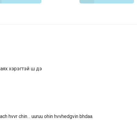
аяx xэрэгтэй ш дэ
ach hvvr chin… uuruu ohin hvvhedgvin bhdaa.