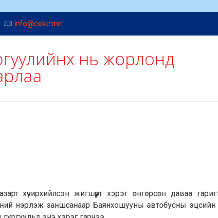
info@cekc.mn
ргуулийнх нь жорлонд
арлаа
зарт хүчирхийлсэн жигшүүрт хэрэг өнгөрсөн даваа гаригт
бидний нэрлэж заншсанаар Баянхошууны автобусны эцсийн
сургуульд энэ хэрэг гарчээ.