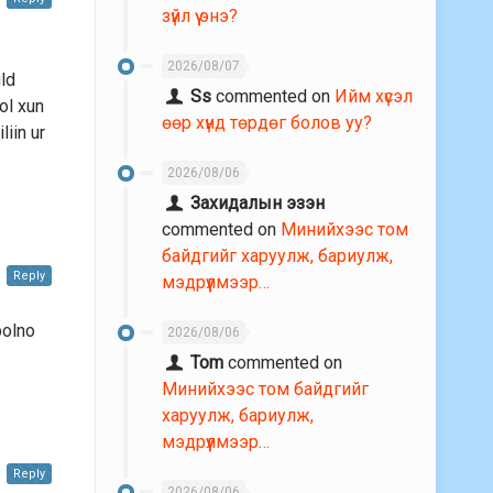
зүйл үү энэ?
n
2026/08/07
uld
Ss
commented on
Ийм хүсэл
ol xun
өөр хүнд төрдөг болов уу?
iin ur
2026/08/06
Захидалын эзэн
commented on
Минийхээс том
байдгийг харуулж, бариулж,
Reply
мэдрүүлмээр…
bolno
2026/08/06
Tom
commented on
Минийхээс том байдгийг
харуулж, бариулж,
мэдрүүлмээр…
Reply
2026/08/06