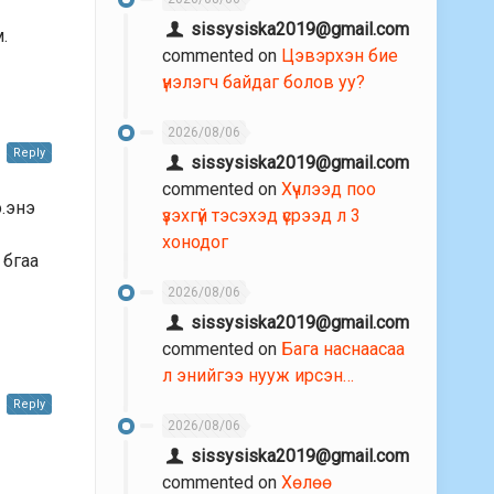
sissysiska2019@gmail.com
.
commented on
Цэвэрхэн бие
үнэлэгч байдаг болов уу?
2026/08/06
Reply
sissysiska2019@gmail.com
commented on
Хүчлээд поо
.энэ
үзэхгүй тэсэхэд үсрээд л 3
хонодог
 бгаа
2026/08/06
sissysiska2019@gmail.com
commented on
Бага наснаасаа
л энийгээ нууж ирсэн…
Reply
2026/08/06
sissysiska2019@gmail.com
commented on
Хөлөө