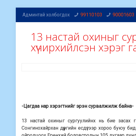
Админтай холбогдох
99110103
90001603
13 настай охиныг су
хүчирхийлсэн хэрэг г
-Цагдаа нар хэрэгтнийг эрэн сурвалжилж байна-
13 настай охиныг сургуулийнх нь бие засах га
Сонгинохайрхан дүүргийн есдүгээр хороо буюу 
ойролцоох Ерөнхий боловсролын 105 дугаар дунд 