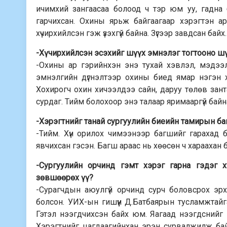
ичимхий зангаасаа болоод ч тэр юм уу, гадна 
гарчихсан. Охины ярьж байгаагаар хэрэгтэн ара
хүчирхийлсэн гэж үзэхгүй байна. Зүгээр завдсан бай
-Хүчирхийлсэн эсэхийг шүүх эмнэлэг тогтооно ш
-Охины ар гэрийнхэн энэ тухай хэвлэл, мэдээл
эмнэлгийн дүгнэлтээр охины биед ямар нэгэн х
Хохирогч охин хичээлдээ сайн, даруу төлөв зантай,
сурдаг. Тийм болохоор энэ талаар яримааргүй байн
-Хэрэгтнийг танай сургуулийн биеийн тамирын ба
-Тийм. Хүн орилох чимээнээр багшийг гарахад б
явчихсан гэсэн. Багш араас нь хөөсөн ч хараахан 
-Сургуулийн орчинд гэмт хэрэг гарна гэдэг 
зөвшөөрөх үү?
-Сурагчдын аюулгүй орчинд сурч боловсрох эрх
болсон. УИХ-ын гишүүн Д.Батбаярын тусламжтайг
Гэтэл нээгдчихсэн байх юм. Яагаад нээгдснийг 
Хэрэгтнийг цагдаагийнхан эрэн сурвалжилж байг