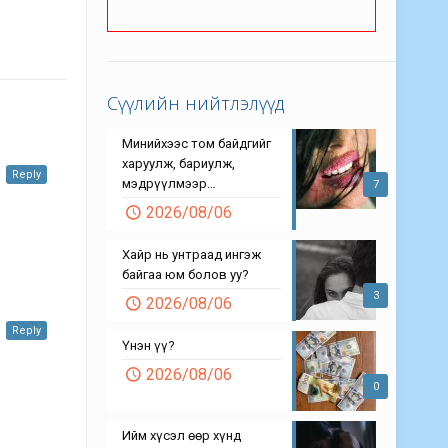
Сүүлийн нийтлэлүүд
Минийхээс том байдгийг
харуулж, бариулж,
Reply
мэдрүүлмээр…
7
2026/08/06
Хайр нь унтраад ингэж
байгаа юм болов уу?
3
2026/08/06
Reply
Үнэн үү?
2026/08/06
0
Ийм хүсэл өөр хүнд