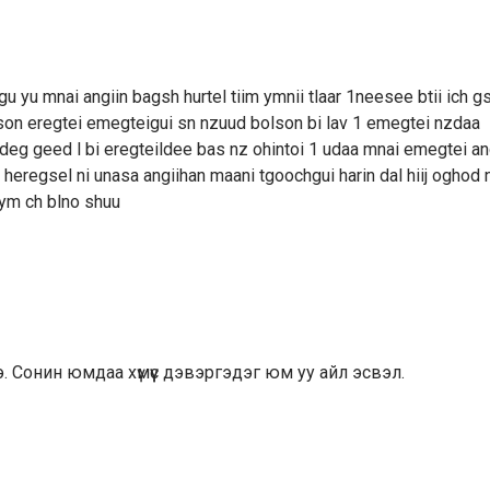
hgu yu mnai angiin bagsh hurtel tiim ymnii tlaar 1neesee btii ich 
lson eregtei emegteigui sn nzuud bolson bi lav 1 emegtei nzdaa
eg geed l bi eregteildee bas nz ohintoi 1 udaa mnai emegtei an
n heregsel ni unasa angiihan maani tgoochgui harin dal hiij oghod 
 ym ch blno shuu
э. Сонин юмдаа хүмүүс дэвэргэдэг юм уу айл эсвэл.