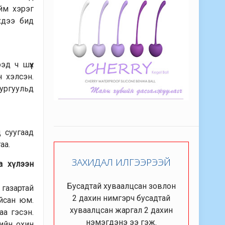
йм хэрэг
эхдээ бид
д ч шүүх
 хэлсэн.
сургуульд
д суугаад
аа.
ЗАХИДАЛ ИЛГЭЭРЭЭЙ
а хүлээн
Бусадтай хуваалцсан зовлон
газартай
2 дахин нимгэрч бусадтай
айсан юм.
хуваалцсан жаргал 2 дахин
аа гэсэн.
нэмэгдэнэ ээ гэж.
лийн охин