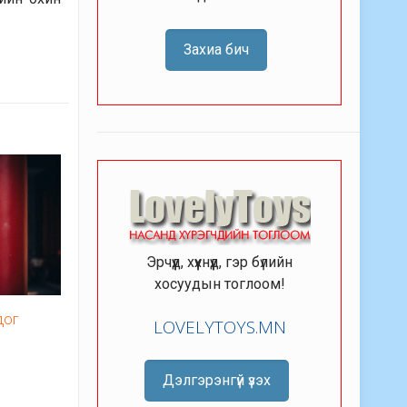
Захиа бич
Эрчүүд, хүүхнүүд, гэр бүлийн
хосуудын тоглоом!
дог
LOVELYTOYS.MN
Дэлгэрэнгүй үзэх