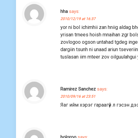
hha
says:
2010/12/19 at 16:37
yor ni bol ichimhii zan hniig aldag b
yrisan trnees hoish mnaihan zgr bo
zovlogoo ogson untahad tgdeg inged
dargiin tsunh ni unaad ariun tseverii
tuslasan iim mteer zov oilguulahgui
Ramirez Sanchez
says:
2010/09/16 at 23:51
Яаг ийм хэрэг гараагүй л гэсэн дэ
boloroo
says: