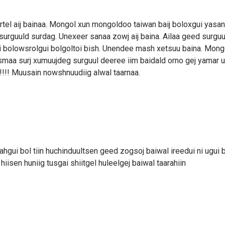
tel aij bainaa. Mongol xun mongoldoo taiwan baij boloxgui yasa
 surguuld surdag. Unexeer sanaa zowj aij baina. Ailaa geed surgu
bolowsrolgui bolgoltoi bish. Unendee mash xetsuu baina. Mong
maa surj xumuujdeg surguul deeree iim baidald orno gej yamar uil
!!!!! Muusain nowshnuudiig alwal taarnaa.
vrahgui bol tiin huchinduultsen geed zogsoj baiwal ireedui ni ugui 
iisen huniig tusgai shiitgel huleelgej baiwal taarahiin