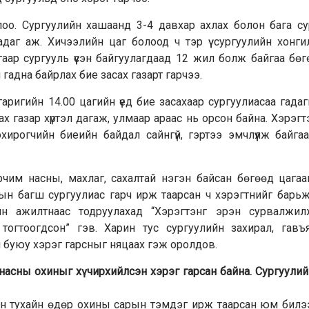
лоо. Сургуулийн хашаанд 3-4 давхар ахлах болон бага су
аг аж. Хичээлийн цаг болоод ч тэр үү сургуулийн хонги
угаар сургууль үүсэн байгуулагдаад 12 жил болж байгаа бө
 гадна байрлах бие засах газарт гарчээ.
гаригийн 14.00 цагийн үед бие засахаар сургуулиасаа гада
засах газар хүртэл дагаж, улмаар араас нь орсон байна. Хэрэг
хирогчийн биеийн байдал сайнгүй, гэртээ эмчлүүлж байга
рчим насны, махлаг, сахалтай нэгэн байсан бөгөөд цагаа
н багш сургуулиас гарч ирж таарсан ч хэрэгтнийг барьж
ийн ажилтнаас тодруулахад “Хэрэгтэнг эрэн сурвалжил
 тогтоогдсон” гэв. Харин тус сургуулийн захирал, гавъ
й буюу хэрэг гарсныг няцаах гэж оролдов.
р насны охиныг хүчирхийлсэн хэрэг гарсан байна. Сургуули
рин тухайн өдөр охины сарын тэмдэг ирж таарсан юм билэ