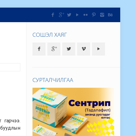
СОШЭЛ ХАЯГ
СУРТАЛЧИЛГАА
 гарчээ.
 буудлын