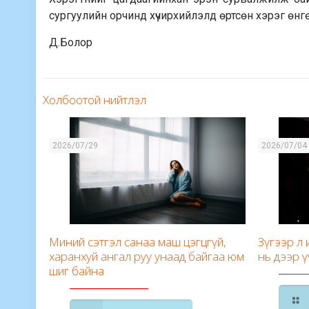
сургуулийн орчинд хүчирхийлэлд өртсөн хэрэг өнг
Д.Болор
Холбоотой нийтлэл
2026/07/29
2026/07/04
Миний сэтгэл санаа маш цэгцгүй,
Зүгээр л
харанхуй ангал руу унаад байгаа юм
нь дээр ү
шиг байна