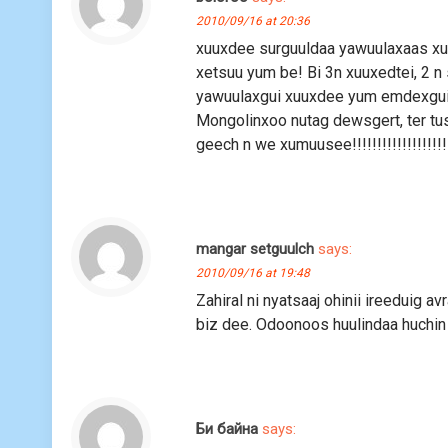
2010/09/16 at 20:36
xuuxdee surguuldaa yawuulaxaas xur
xetsuu yum be! Bi 3n xuuxedtei, 2 n
yawuulaxgui xuuxdee yum emdexgui 
Mongolinxoo nutag dewsgert, ter tus
geech n we xumuusee!!!!!!!!!!!!!!!!!!
mangar setguulch
says:
2010/09/16 at 19:48
Zahiral ni nyatsaaj ohinii ireeduig a
biz dee. Odoonoos huulindaa huchin h
Би байна
says: