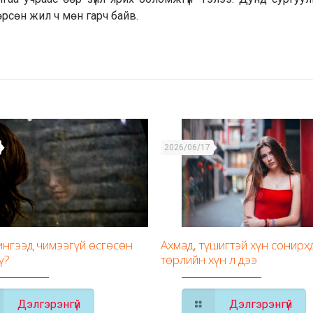
өрсөн жил ч мөн гарч байв.
2026/06/17
 ингээд чимээгүй өсгөсөн
Ахмад, түшигтэй хүн сонирх
ү?
төрлийн хүн л дээ
Дэлгэрэнгүй
Дэлгэрэнгүй