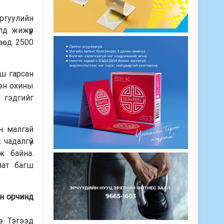
ргуулийн
лд жижүүр
гөөд 2500
гш гарсан
тэн охины
а гэдгийг
н малгай
 чадалгүй
ж байна.
яат багш
йн орчинд
э. Тэгээд