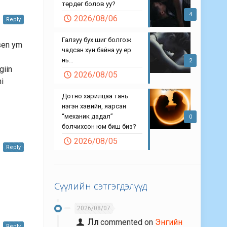
төрдөг болов уу?
4
2026/08/06
Reply
Галзуу бух шиг болгож
gsen ym
чадсан хүн байна уу ер
нь…
2
giin
2026/08/05
ni
Дотно харилцаа тань
нэгэн хэвийн, яарсан
“механик дадал”
0
болчихсон юм биш биз?
2026/08/05
Reply
Сүүлийн сэтгэгдэлүүд
2026/08/07
Лл
commented on
Энгийн
Reply