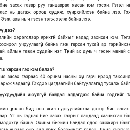
бие засах газар руу ганцаараа явсан юм гэсэн. Гэтэл и
ас нь дагаж ороод сүрдүүлж, хүчирхийлсэн байна лээ. Г
х. Ээж, аав нь ч гэсэн тэгж хэлж байна лээ.
үү дээ?
лийн хэрэгслээр ярихгүй байхыг надад захисан юм. Тэгээ
охирол учруулаагүй байна гэж гарсан тухай ар гэрийнхэн
 айлын таван хүүхдийн нэг. Түүний ах дүү нь ч гэсэн манай 
а.
гш харсан гэх юм билээ?
ие засах газраас 40 орчим насны хүн гарч ирээд таксин
барьж чадаагүй. Гэхдээ цагдаагийн байгууллагад тусалж байг
хүүхдүүдийн аюулгүй байдал алдагдаж байна гэдгийг т
ийн үүднээс бид энэ жил сургуулийнхаа дотор бие засах 
аар. Уг нь гаднах бие засах газрыг лацдаад хаачихсан б
мэдэхгүй байна. Охины биеийн байдал одоо сайжирч байг
аа учраас өөр зүйл ярих боломжгүй” гэлээ. Дунд сургуу