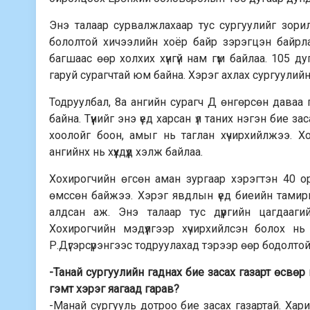
Энэ талаар сурвалжлахаар тус сургуулийг зори
бололтой хичээлийн хоёр байр зэрэгцэн байрлад
багшаас өөр холхих хүнгүй нам гүм байлаа. 105 д
гаруй сурагчтай юм байна. Хэрэг ахлах сургуулийн
Тодруулбал, 8а ангийн сурагч Д өнгөрсөн даваа 
байна. Түүнийг энэ үед харсан үл таних нэгэн бие 
хоолойг боон, амыг нь таглан хүчирхийлжээ. Хо
ангийнх нь хүүхдүүд хэлж байлаа.
Хохирогчийн өгсөн аман зургаар хэрэгтэн 40 о
өмссөн байжээ. Хэрэг явдлын үед биеийн тамиры
алдсан аж. Энэ талаар тус дүүргийн цагдааг
Хохирогчийн мэдүүлгээр хүчирхийлсэн болох нь
Р.Дүгэрсүрэнгээс тодруулахад тэрээр өөр бодолто
-Танай сургуулийн гаднах бие засах газарт өсвө
гэмт хэрэг яагаад гарав?
-Манай сургууль дотроо бие засах газартай. Ха