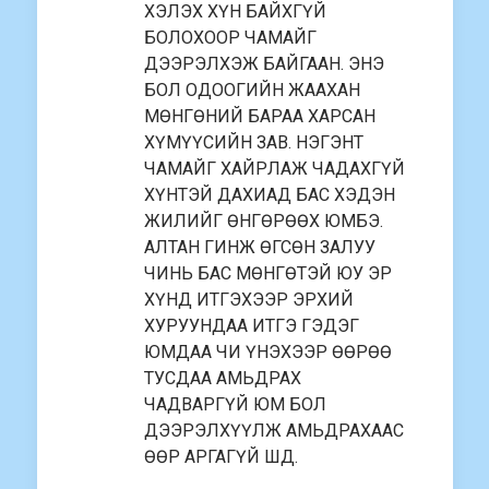
ХЭЛЭХ ХҮН БАЙХГҮЙ
БОЛОХООР ЧАМАЙГ
ДЭЭРЭЛХЭЖ БАЙГААН. ЭНЭ
БОЛ ОДООГИЙН ЖААХАН
МӨНГӨНИЙ БАРАА ХАРСАН
ХҮМҮҮСИЙН ЗАВ. НЭГЭНТ
ЧАМАЙГ ХАЙРЛАЖ ЧАДАХГҮЙ
ХҮНТЭЙ ДАХИАД БАС ХЭДЭН
ЖИЛИЙГ ӨНГӨРӨӨХ ЮМБЭ.
АЛТАН ГИНЖ ӨГСӨН ЗАЛУУ
ЧИНЬ БАС МӨНГӨТЭЙ ЮУ ЭР
ХҮНД ИТГЭХЭЭР ЭРХИЙ
ХУРУУНДАА ИТГЭ ГЭДЭГ
ЮМДАА ЧИ ҮНЭХЭЭР ӨӨРӨӨ
ТУСДАА АМЬДРАХ
ЧАДВАРГҮЙ ЮМ БОЛ
ДЭЭРЭЛХҮҮЛЖ АМЬДРАХААС
ӨӨР АРГАГҮЙ ШД.