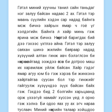
Гэтэл миний хуучны танил сайн таньдаг
нэг залуу байсан надаас 2 ах. Гэтэл тэр
маань сүүлийн хэдэн сар надад байнга
мсж бичнэ хайрын ямар ч гоё үг
хэлдэгийн. Байнга л хайр минь гэж
ярина мсж бичнэ. Нөхөртэй баригдах бий
дээ гэхээс үхтлээ айна. Гэтэл тэр залуу
саяхан шинэ жилийн баяраар надад
хүзүүний алтан гинж авч бэлэглсэн би
нөхрөөсөө айгаад ээждээ өгсөн би дотроо маш
их харамлаж уйлж байсан. Хайр гэдэг
ямар агуу юм бэ гэж хэрэв би жинхэнэ
хайртайгаа суусан бол тэр гинжийг
гайгуулж хүзүүндээ зүүх байсан байх
гэж. Гэхдээ бид 2 бэлгийн харьцаанд
орж үзээгүй намайг хүссэн үед л орно
гэж хэлнэ. Би одоо яах уу ах эгч нараа
туслаач. Миний нөхрийн талаар хойшдоо