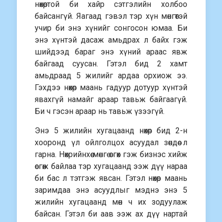
нөхөртой би хайр сэтгэлийн холбоо
байсангүй. Яагаад гэвэл тэр хүн мөнгөтэй
учир би энэ хүнийг сонгосон юмаа. Би
энэ хүнтэй дасаж амьдрах л байх гэж
шийдээд бараг энэ хүний араас явж
байгаад суусан. Гэтэл бид 2 хамт
амьдраад 5 жилийг ардаа орхиож ээ.
Гэхдээ нөхөр маань гадуур дотуур хүнтэй
явахгүй намайг араар тавьж байгаагүй.
Би ч гэсэн араар нь тавьж үзээгүй.
Энэ 5 жилийн хугацаанд нөхөр бид 2-н
хооронд үл ойлголцох асуудал зөндөө л
гарна. Нөхрийнхөө мөнгө өсгөх гэж бизнэс хийж
өсгөж байлаа тэр хугацаанд ээж дүү нараа
би бас л тэтгэж явсан. Гэтэл нөхөр маань
заримдаа энэ асуудлыг мэднэ энэ 5
жилийн хугацаанд мөн ч их зодуулаж
байсан. Гэтэл би аав ээж ах дүү нартай