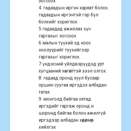
зогсоох.
4. гадаадын иргэн харяат болох.
гадаадын иргэнтэй гэр бүл
болхийг хориглох.
5 гадаадад ажиллах хүч
гаргахыг зогсоох
6 малын түүхий эд ноос
ноолуурийг туухийгээр
гаргахыг хориглох.
7 үндэсний үйлдвэрүүдэд урт
хугцааний хөнгөлттэй зээл олгох.
8. гадаад оронд хуул бусаар
оршин суугаа иргэдээ албадан
татах.
9. монголд байгаа хятад
иргэдийг гаргаж оронд н
шоронд байгаа болон ажилгүй
иргэдээр албадан хөдөлмөр
хийлгэх.