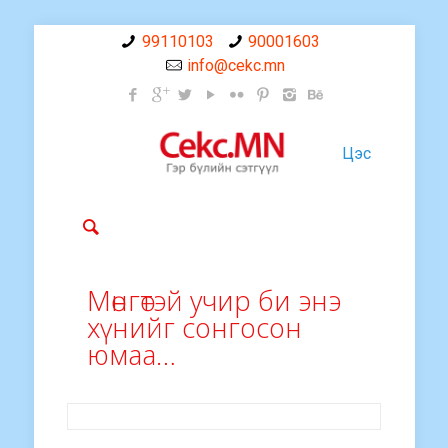
99110103
90001603
info@cekc.mn
Цэс
Мөнгөтэй учир би энэ
хүнийг сонгосон
юмаа…