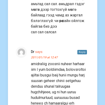
амьтад сал сал. амьдрал гэдэг
мөнгөн дээр тогтохгүй мөнгө
байлаад гээд чамд аз жаргал
бэлэглэхгүй. чи өөрөө сайн ойлгож
байгаа биз дээ
сал сал салсал
Dr
says:
Reply
2011/01/19 at 12:47
amidraliig zoosnii nuheer harhaar
iim l yum boldiimdaa, bolovsroltoi
ajiltai busgui baij hunii mungu harj
suusan geheer chinii setgehuu
denduu shunal talruugaa
hugchihjeee, ug ni hun uuruu
hudulmurluud, uuruusuu busad
henees ch hamaaralgui erh