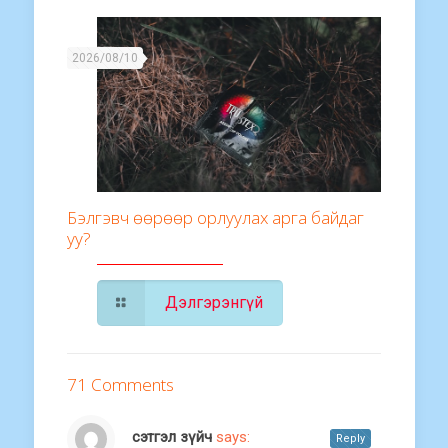
2026/08/10
Бэлгэвч өөрөөр орлуулах арга байдаг
уу?
Дэлгэрэнгүй
71 Comments
сэтгэл зүйч
says:
Reply