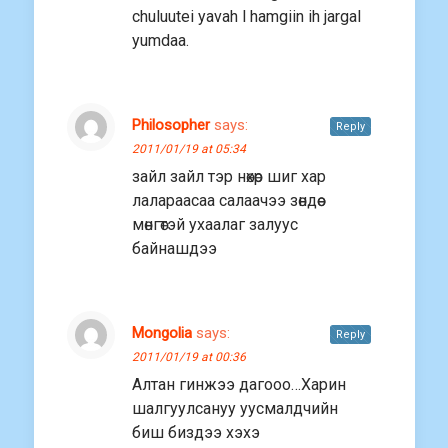
chuluutei yavah l hamgiin ih jargal
yumdaa.
Philosopher
says:
Reply
2011/01/19 at 05:34
зайл зайл тэр нөхөр шиг хар
лалараасаа салаачээ зөндөө
мөнгөтэй ухаалаг залуус
байнашдээ
Mongolia
says:
Reply
2011/01/19 at 00:36
Алтан гинжээ дагооо…Харин
шалгуулсануу уусмалдчийн
биш биздээ хэхэ