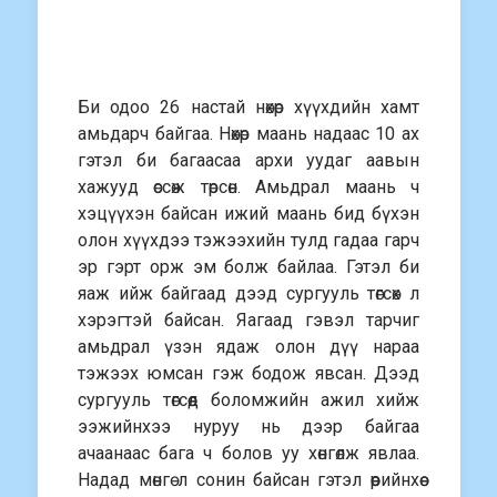
Би одоо 26 настай нөхөр хүүхдийн хамт
амьдарч байгаа. Нөхөр маань надаас 10 ах
гэтэл би багаасаа архи уудаг аавын
хажууд өссөж төрсөн. Амьдрал маань ч
хэцүүхэн байсан ижий маань бид бүхэн
олон хүүхдээ тэжээхийн тулд гадаа гарч
эр гэрт орж эм болж байлаа. Гэтэл би
яаж ийж байгаад дээд сургууль төгсөх л
хэрэгтэй байсан. Яагаад гэвэл тарчиг
амьдрал үзэн ядаж олон дүү нараа
тэжээх юмсан гэж бодож явсан. Дээд
сургууль төгсөөд боломжийн ажил хийж
ээжийнхээ нуруу нь дээр байгаа
ачаанаас бага ч болов уу хөнгөлж явлаа.
Надад мөнгө л сонин байсан гэтэл өөрийнхөө