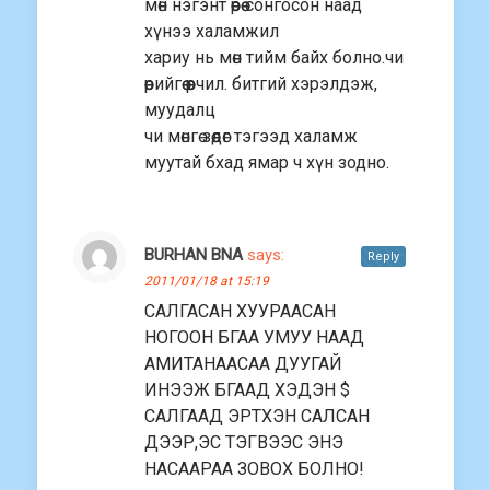
мөн нэгэнт өөрөө сонгосон наад
хүнээ халамжил
хариу нь мөн тийм байх болно.чи
өөрийгөө өөрчил. битгий хэрэлдэж,
муудалц
чи мөнгө зөөдөг тэгээд халамж
муутай бхад ямар ч хүн зодно.
BURHAN BNA
says:
Reply
2011/01/18 at 15:19
САЛГАСАН ХУУРААСАН
НОГООН БГАА УМУУ НААД
АМИТАНААСАА ДУУГАЙ
ИНЭЭЖ БГААД ХЭДЭН $
САЛГААД ЭРТХЭН САЛСАН
ДЭЭР,ЭС ТЭГВЭЭС ЭНЭ
НАСААРАА ЗОВОХ БОЛНО!