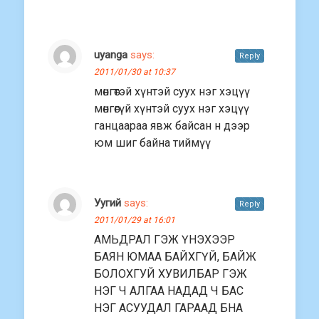
uyanga
says:
Reply
2011/01/30 at 10:37
мөнгөтэй хүнтэй суух нэг хэцүү
мөнгөгүй хүнтэй суух нэг хэцүү
ганцаараа явж байсан н дээр
юм шиг байна тиймүү
Уугий
says:
Reply
2011/01/29 at 16:01
АМЬДРАЛ ГЭЖ ҮНЭХЭЭР
БАЯН ЮМАА БАЙХГҮЙ, БАЙЖ
БОЛОХГУЙ ХУВИЛБАР ГЭЖ
НЭГ Ч АЛГАА НАДАД Ч БАС
НЭГ АСУУДАЛ ГАРААД БНА