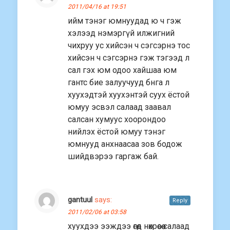
2011/04/16 at 19:51
ийм тэнэг юмнуудад ю ч гэж
хэлээд нэмэргүй илжигний
чихруу ус хийсэн ч сэгсэрнэ тос
хийсэн ч сэгсэрнэ гэж тэгээд л
сал гэх юм одоо хайшаа юм
гантс бие залуучууд бнга л
хуухэдтэй хуухэнтэй суух ёстой
юмуу эсвэл салаад заавал
салсан хумуус хоорондоо
нийлэх ёстой юмуу тэнэг
юмнууд анхнаасаа зов бодож
шийдвэрээ гаргаж бай.
gantuul
says:
Reply
2011/02/06 at 03:58
хуухдээ ээждээ өгөөд нөхрөөсөө салаад