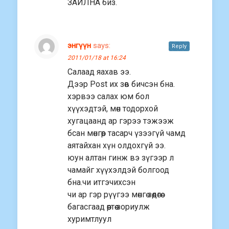
ЗАЙЛНА биз.
энгүүн
says:
Reply
2011/01/18 at 16:24
Салаад яахав ээ.
Дээр Post их зөв бичсэн бна.
хэрвээ салах юм бол
хүүхэдтэй, мөн тодорхой
хугацаанд ар гэрээ тэжээж
бсан мөнгөөр тасарч үзээгүй чамд
аятайхан хүн олдохгүй ээ.
юун алтан гинж вэ зүгээр л
чамайг хүүхэлдэй болгоод
бна.чи итгэчихсэн
чи ар гэр рүүгээ мөнгө зөөдөгөө
багасгаад өөртөө зориулж
хуримтлуул