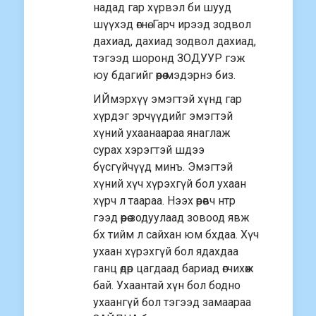
надад гар хүрвэл би шууд
шүүхэд өгнө. Гарч ирээд зодвол
дахиад, дахиад зодвол дахиад,
тэгээд шоронд ЗОДУУР гэж
юу бдагийг өөрөө мэдэрнэ биз.
ИЙмэрхүү эмэгтэй хүнд гар
хүрдэг эрчүүдийг эмэгтэй
хүний ухаанаараа янаглаж
сурах хэрэгтэй шдээ
бүсгүйчүүд минъ. Эмэгтэй
xүний хүч хүрэхгүй бол ухаан
хүрч л таараа. Нээх өрөвч нтр
гээд өөрөө зодуулаад зовоод явж
бх тийм л сайxан юм бхдаа. Xүч
ухаан хүрэхгүй бол ядахдаа
ганц өдөр цагдаад бариад өгчихөж
бай. Ухаантай хүн бол бодно
ухаангүй бол тэгээд замаараа