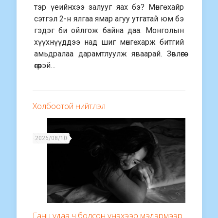
тэр үеийнхээ залууг яах бэ? Мөнгө хайр
сэтгэл 2-н ялгаа ямар агуу утгатай юм бэ
гэдэг би ойлгож байна даа. Монголын
хүүхнүүддээ над шиг мөнгө харж битгий
амьдралаа дарамтлуулж яваарай. Зөвлөгөө
өгөөрэй…
Холбоотой нийтлэл
2026/08/10
Ганц удаа ч болсон үнэхээр мэдэрмээр