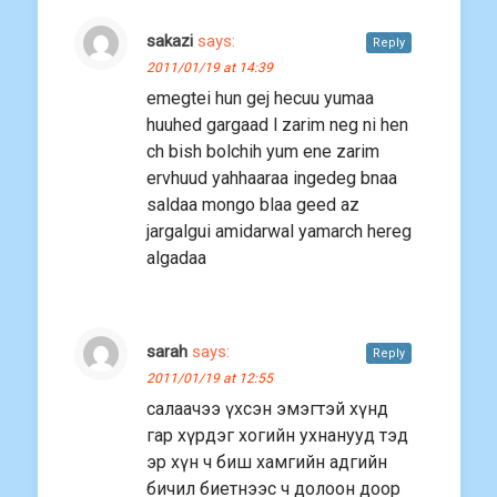
sakazi
says:
Reply
2011/01/19 at 14:39
emegtei hun gej hecuu yumaa
huuhed gargaad l zarim neg ni hen
ch bish bolchih yum ene zarim
ervhuud yahhaaraa ingedeg bnaa
saldaa mongo blaa geed az
jargalgui amidarwal yamarch hereg
algadaa
sarah
says:
Reply
2011/01/19 at 12:55
салаачээ үхсэн эмэгтэй хүнд
гар хүрдэг хогийн ухнанууд тэд
эр хүн ч биш хамгийн адгийн
бичил биетнээс ч долоон доор