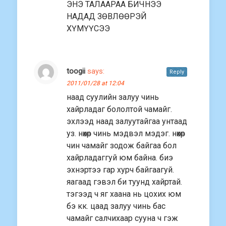
ЭНЭ ТАЛААРАА БИЧНЭЭ
НАДАД ЗӨВЛӨӨРЭЙ
ХҮМҮҮСЭЭ
toogii
says:
Reply
2011/01/28 at 12:04
наад суулийн залуу чинь
хайрладаг бололтой чамайг.
эхлээд наад залуутайгаа унтаад
уз. нөхөр чинь мэдвэл мэдэг. нөхөр
чин чамайг зодож байгаа бол
хайрладаггуй юм байна. биэ
эхнэртээ гар хурч байгаагуй.
яагаад гэвэл би туунд хайртай.
тэгээд ч яг хаана нь цохих юм
бэ кк. цаад залуу чинь бас
чамайг салчихаар сууна ч гэж