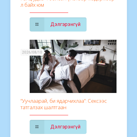
л байх юм
Дэлгэрэнгүй
2026/08/10
“Уучлаарай, би ядарчихлаа”: Сексээс
татгалзах шалтгаан
Дэлгэрэнгүй