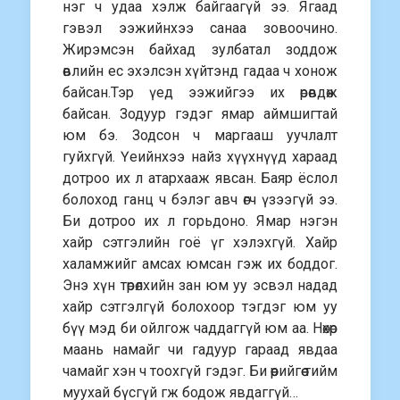
нэг ч удаа хэлж байгаагүй ээ. Ягаад
гэвэл ээжийнхээ санаа зовоочино.
Жирэмсэн байхад зулбатал зоддож
өвлийн ес эхэлсэн хүйтэнд гадаа ч хонож
байсан.Тэр үед ээжийгээ их өрөвдөж
байсан. Зодуур гэдэг ямар аймшигтай
юм бэ. Зодсон ч маргааш уучлалт
гуйхгүй. Үеийнхээ найз хүүхнүүд хараад
дотроо их л атархааж явсан. Баяр ёслол
болоход ганц ч бэлэг авч өгч үзээгүй ээ.
Би дотроо их л горьдоно. Ямар нэгэн
хайр сэтгэлийн гоё үг хэлэхгүй. Хайр
халамжийг амсах юмсан гэж их боддог.
Энэ хүн төрөлхийн зан юм уу эсвэл надад
хайр сэтгэлгүй болохоор тэгдэг юм уу
бүү мэд би ойлгож чаддаггүй юм аа. Нөхөр
маань намайг чи гадуур гараад явдаа
чамайг хэн ч тоохгүй гэдэг. Би өөрийгөө тийм
муухай бүсгүй гж бодож явдаггүй…