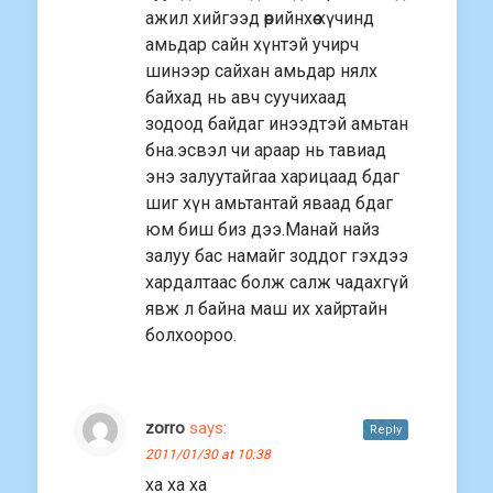
ажил хийгээд өөрийнхөө хүчинд
амьдар сайн хүнтэй учирч
шинээр сайхан амьдар нялх
байхад нь авч суучихаад
зодоод байдаг инээдтэй амьтан
бна.эсвэл чи араар нь тавиад
энэ залуутайгаа харицаад бдаг
шиг хүн амьтантай яваад бдаг
юм биш биз дээ.Манай найз
залуу бас намайг зоддог гэхдээ
хардалтаас болж салж чадахгүй
явж л байна маш их хайртайн
болхоороо.
zorro
says:
Reply
2011/01/30 at 10:38
ха ха ха