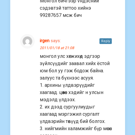
Монгол бичгээр vндэсний
сэдэвтэй таттоо хийнэ
99287657 мсж бич
irgen
says:
Reply
2011/01/18 at 21:08
монгол улс хөгжихөд эдгээр
зүйлсүүдийг заавал хийх ёстой
юм бол уу гэж бодож байна.
залуус та бүхнээс асууя.
1. архины үлдвэрүүдийг
хаагаад. цөөхөн хэдийг н улсын
мэдэлд үлдээх.
2. их дээд сургуулиудыг
хаагаад мэргэжил сургалт
үлдвэрийн төвүүд бий болгох.
3. нийгмийн халамжийг бүр мөсөн