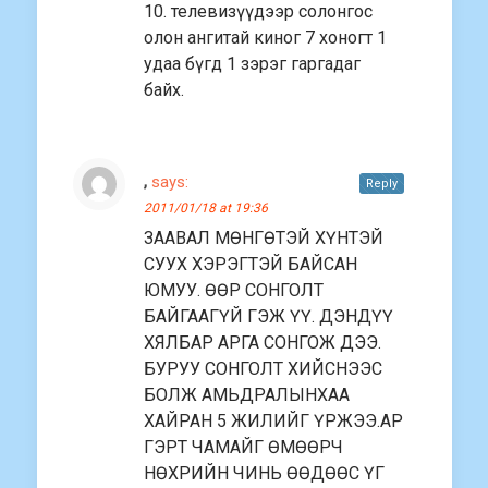
10. телевизүүдээр солонгос
олон ангитай киног 7 хоногт 1
удаа бүгд 1 зэрэг гаргадаг
байх.
,
says:
Reply
2011/01/18 at 19:36
ЗААВАЛ МӨНГӨТЭЙ ХҮНТЭЙ
СУУХ ХЭРЭГТЭЙ БАЙСАН
ЮМУУ. ӨӨР СОНГОЛТ
БАЙГААГҮЙ ГЭЖ ҮҮ. ДЭНДҮҮ
ХЯЛБАР АРГА СОНГОЖ ДЭЭ.
БУРУУ СОНГОЛТ ХИЙСНЭЭС
БОЛЖ АМЬДРАЛЫНХАА
ХАЙРАН 5 ЖИЛИЙГ ҮРЖЭЭ.АР
ГЭРТ ЧАМАЙГ ӨМӨӨРЧ
НӨХРИЙН ЧИНЬ ӨӨДӨӨС ҮГ