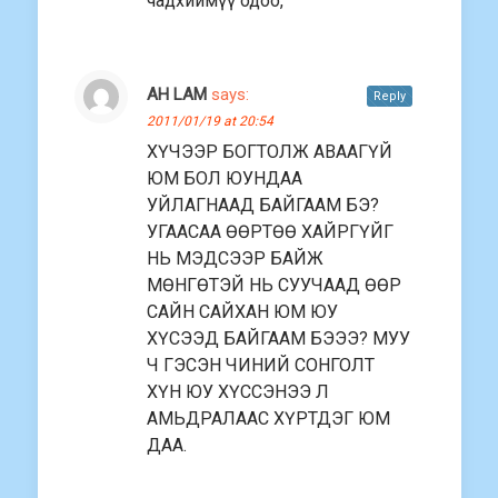
чадхиймүү одоо,
AH LAM
says:
Reply
2011/01/19 at 20:54
ХҮЧЭЭР БОГТОЛЖ АВААГҮЙ
ЮМ БОЛ ЮУНДАА
УЙЛАГНААД БАЙГААМ БЭ?
УГААСАА ӨӨРТӨӨ ХАЙРГҮЙГ
НЬ МЭДСЭЭР БАЙЖ
МӨНГӨТЭЙ НЬ СУУЧААД ӨӨР
САЙН САЙХАН ЮМ ЮУ
ХҮСЭЭД БАЙГААМ БЭЭЭ? МУУ
Ч ГЭСЭН ЧИНИЙ СОНГОЛТ
ХҮН ЮУ ХҮССЭНЭЭ Л
АМЬДРАЛААС ХҮРТДЭГ ЮМ
ДАА.