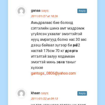
ganaa
says:
Reply
2011/01/27 at 18:26
Амьдралаас бие болоод
сэтгэлийн шинэ амт мэдрэмж
үгүйлсэн ухаалаг эмэгтэйтэй
нууц амрагууд болно нас 30 аас
дээш байвал зүгээр би өөрөө 32
настай 176см 70 кг өөдрөг өөртөө
итгэлтэй залуу ялдамхан
эмэгтэй минь зөвхөн таныг
хүлээе
gantogs_0806@yahoo.com
khaan
says:
Reply
2011/01/22 at 09:13