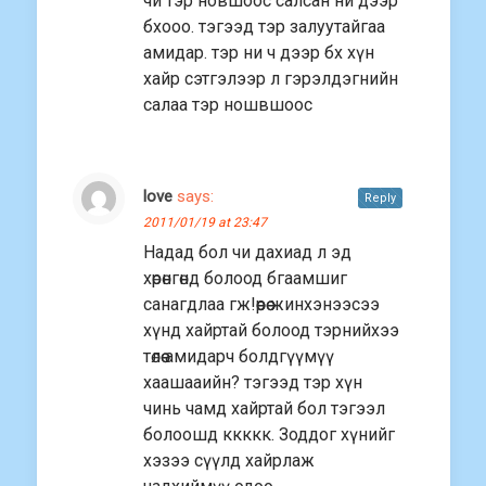
чи тэр новшоос салсан ни дээр
бхооо. тэгээд тэр залуутайгаа
амидар. тэр ни ч дээр бх хүн
хайр сэтгэлээр л гэрэлдэгнийн
салаа тэр ношвшоос
love
says:
Reply
2011/01/19 at 23:47
Надад бол чи дахиад л эд
хөрөнгөнд болоод бгаамшиг
санагдлаа гж!өөрөө жинхэнээсээ
хүнд хайртай болоод тэрнийхээ
төлөө амидарч болдгүүмүү
хаашааийн? тэгээд тэр хүн
чинь чамд хайртай бол тэгээл
болоошд ккккк. Зоддог хүнийг
хэзээ сүүлд хайрлаж