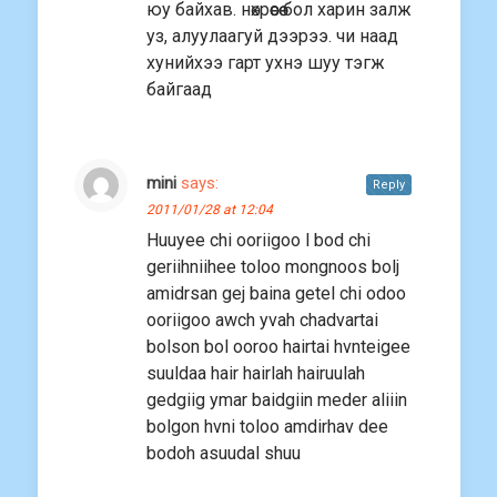
юу байхав. нөхрөөсөө бол харин залж
уз, алуулаагуй дээрээ. чи наад
хунийхээ гарт ухнэ шуу тэгж
байгаад
mini
says:
Reply
2011/01/28 at 12:04
Huuyee chi ooriigoo l bod chi
geriihniihee toloo mongnoos bolj
amidrsan gej baina getel chi odoo
ooriigoo awch yvah chadvartai
bolson bol ooroo hairtai hvnteigee
suuldaa hair hairlah hairuulah
gedgiig ymar baidgiin meder aliiin
bolgon hvni toloo amdirhav dee
bodoh asuudal shuu