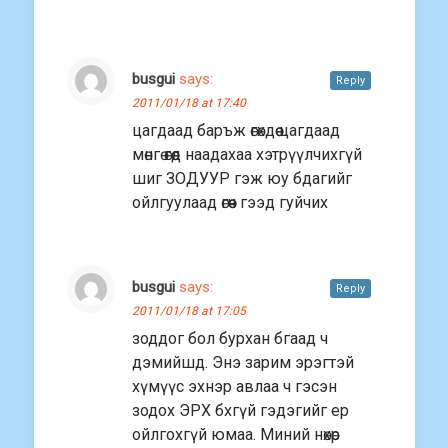
busgui
says:
Reply
2011/01/18 at 17:40
цагдаад баръж өгөxдөө цагдаад
мөнгө өгөөд наадахаа хэтрүүлчихгүй
шиг ЗОДУУР гэж юу бдагийг
ойлгуулаад өгөөч гээд гуйчих
busgui
says:
Reply
2011/01/18 at 17:05
зоддог бол бурхан бгаад ч
дэмийшд. Энэ зарим эрэгтэй
хүмүүс эхнэр авлаа ч гэсэн
зодох ЭРX бхгүй гэдэгийг ер
ойлгохгүй юмаа. Миний нөхөр