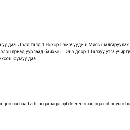
 уу даа. Дээд талд 1 Нөхөр Гомочуудын Мисс шалгаруулах
лэн яриад уурлаад байхын…. Энэ доор 1 Галзуу утга учиргүй
ихсон юумуу даа.
ngoo uuchaad arhi ni garaagui ajil deeree miarj bga nohor yum b