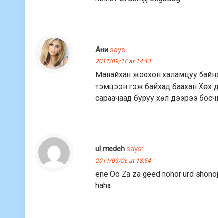
Ани
says:
2011/09/18 at 14:43
Манайхан жоохон халамцуу байна
тэмцээн гэж байхад баахан Хөх дэ
сараачаад буруу хөл дээрээ босч
ul medeh
says:
2011/09/06 at 18:54
ene Oo Za za geed nohor urd shonoji
haha