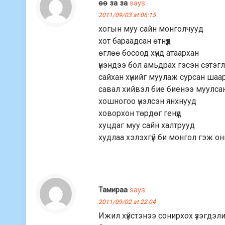
өө за за
says:
2011/09/03 at 06:15
хогын муу сайн монголчууд
хот бараадсан өтнүүд
өглөө босоод хүнд атаархан
үнэндээ бол амьдрах гэсэн сэтэглү
сайхан хүнийг муулаж сурсан шаа
савал хийвэл бие биенээ муулсан с
хошногоо үнэлсэн янхнууд
ховорхон төрдөг генүүд
хуцдаг муу сайн халтрууд
худлаа хэлэхгүй би монгол гэж о
Тамираа
says:
2011/09/02 at 22:04
Ижил хүйстэнээ сонирхох үзэгдэл