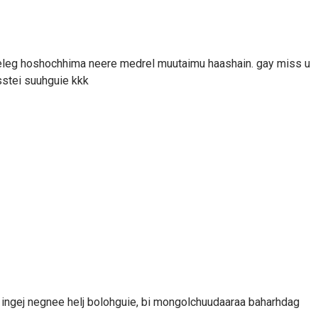
leg hoshochhima neere medrel muutaimu haashain. gay miss u
sstei suuhguie kkk
 ingej negnee helj bolohguie, bi mongolchuudaaraa baharhdag