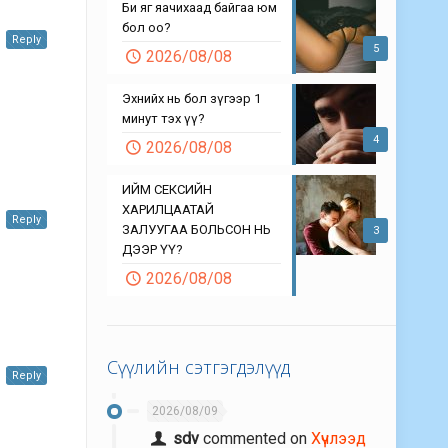
Би яг яачихаад байгаа юм
бол оо?
Reply
5
2026/08/08
Эхнийх нь бол зүгээр 1
минут тэх үү?
4
2026/08/08
ИЙМ СЕКСИЙН
ХАРИЛЦААТАЙ
Reply
ЗАЛУУГАА БОЛЬСОН НЬ
3
ДЭЭР ҮҮ?
2026/08/08
Сүүлийн сэтгэгдэлүүд
Reply
2026/08/09
sdv
commented on
Хүчлээд