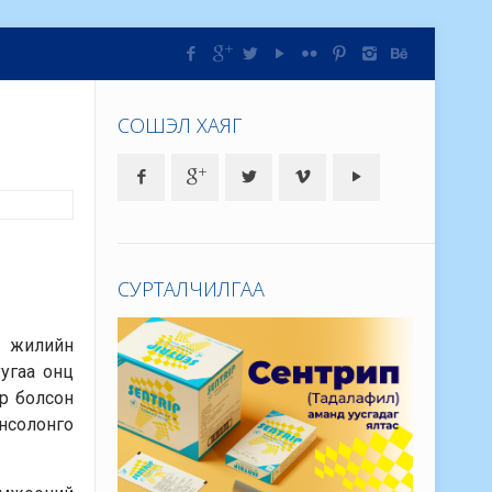
СОШЭЛ ХАЯГ
СУРТАЛЧИЛГАА
э жилийн
угаа онц
р болсон
нсолонго