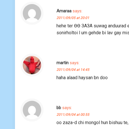
Amaraa
says:
2011/09/05 at 20:01
hehe ter ӨӨ ЗАЗА suwag anduurad e
sonirholtoi l um gehde bi lav gay mi
martin
says:
2011/09/04 at 14:45
haha alaad haysan bn doo
bb
says:
2011/09/04 at 00:55
oo zaza-d chi mongol hun bishuu te,