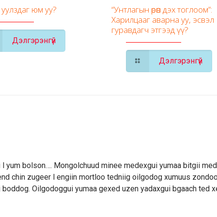
 уулздаг юм уу?
“Унтлагын өрөөн дэх тоглоом”:
Харилцааг аварна уу, эсвэл
гуравдагч этгээд үү?
Дэлгэрэнгүй
Дэлгэрэнгүй
gui l yum bolson…. Mongolchuud minee medexgui yumaa bitgii me
end chin zugeer l engiin mortloo tedniig oilgodog xumuus zondoo
g gj boddog. Oilgodoggui yumaa gexed uzen yadaxgui bgaach ted x