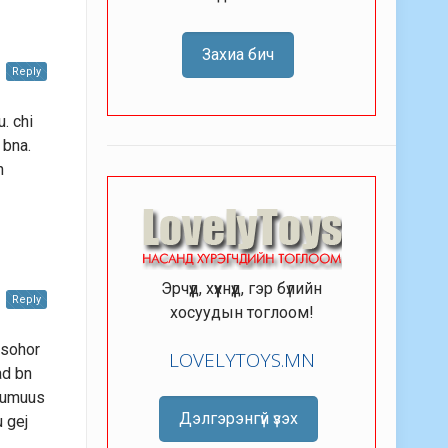
Захиа бич
Reply
. chi
 bna.
n
Эрчүүд, хүүхнүүд, гэр бүлийн
Reply
хосуудын тоглоом!
 sohor
LOVELYTOYS.MN
ad bn
 humuus
Дэлгэрэнгүй үзэх
u gej