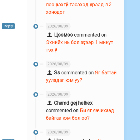
поо үзэхгүй тэсэхэд үсрээд л 3
хонодог
Reply
2026/08/09
Цээмээ
commented on
Эхнийх нь бол зүгээр 1 минут
тэх үү?
2026/08/09
Ss
commented on
Яг баттай
уулздаг юм уу?
2026/08/09
Chamd gej helhex
commented on
Би яг яачихаад
байгаа юм бол оо?
2026/08/09