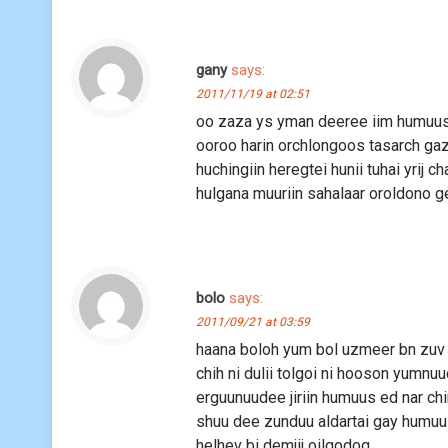
gany
says:
2011/11/19 at 02:51
oo zaza ys yman deeree iim humuus 
ooroo harin orchlongoos tasarch gaza
huchingiin heregtei hunii tuhai yrij 
hulgana muuriin sahalaar oroldono g
bolo
says:
2011/09/21 at 03:59
haana boloh yum bol uzmeer bn zuv 
chih ni dulii tolgoi ni hooson yumn
erguunuudee jiriin humuus ed nar chin
shuu dee zunduu aldartai gay humuusi
helhev bi demjij oilgodog