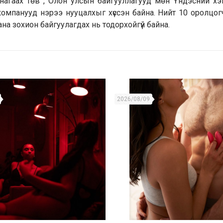
агаах төв , Олон улсын байгууллагууд мөн Үндэсний х
компанууд нэрээ нууцалхыг хүссэн байна. Нийт 10 оролцог
а зохион байгуулагдах нь тодорхойгүй байна.
2026/08/09