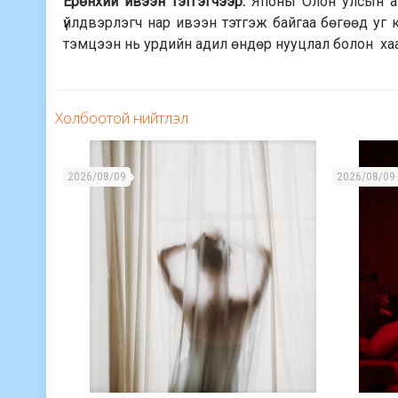
Ерөнхий ивээн тэтгэгчээр:
Японы Олон улсын ан
үйлдвэрлэгч нар ивээн тэтгэж байгаа бөгөөд уг 
тэмцээн нь урдийн адил өндөр нууцлал болон хаан
Холбоотой нийтлэл
2026/08/09
2026/08/09