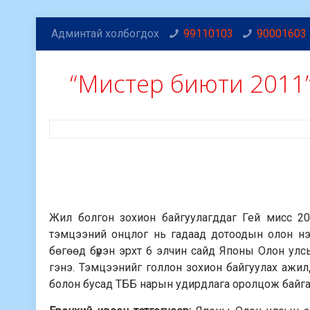
Админтай холбогдох
99110103
90001603
“Мистер биюти 2011
Жил болгон зохион байгуулагддаг Гей мисс 20
тэмцээний онцлог нь гадаад дотоодын олон нэ
бөгөөд бүрэн эрхт 6 элчин сайд Японы Олон ул
гэнэ. Тэмцээнийг голлон зохион байгуулах ажи
болон бусад ТББ нарын удирдлага оролцож байг