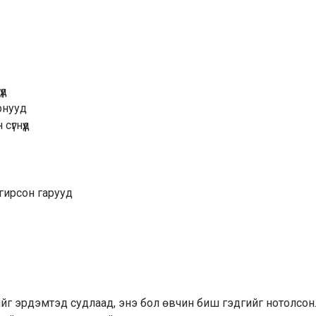
үд
рнууд
үгнүүд
нгирсон гарууд
ийг эрдэмтэд судлаад, энэ бол өвчин биш гэдгийг нотолсон