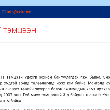
info@cekc.mn
” тэмцээн
11 тэмцээн удахгүй зохион байгуулагдах гэж байна. Эн
р хүндтэй зочид төлөөлөгчид ирэх юм байна. Монголд су
сын анагаах төвийн захирал болон ажилчидын хамт ирэхээ
лд 2007 оны Гей мисс тэмцээний 3-р байрны шагналт Үүлэ
аа юм байна.