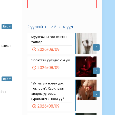
Сүүлийн нийтлэлүүд
Reply
Муужгайны гоо сайхны
талаар…
 шүлэг
0
2026/08/09
Яг баттай уулздаг юм уу?
2026/08/09
4
Reply
“Унтлагын өрөөн дэх
тоглоом”: Харилцааг
ishu
аварна уу, эсвэл
0
гуравдагч этгээд үү?
2026/08/09