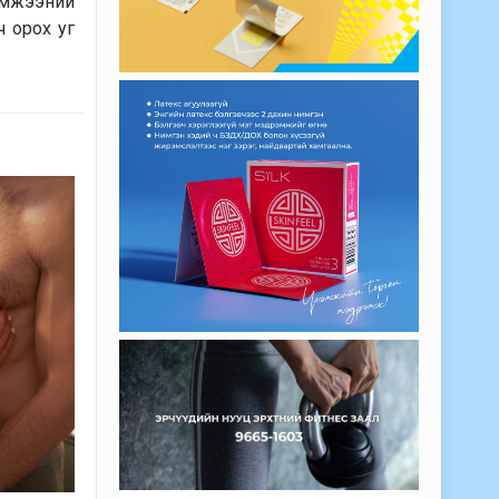
эмжээний
ч орох уг