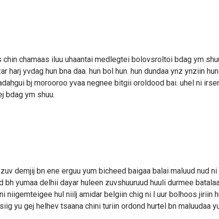
chin chamaas iluu uhaantai medlegtei bolovsroltoi bdag ym shuu
r harj yvdag hun bna daa. hun bol hun. hun dundaa ynz ynziin hun
chadahgui bj morooroo yvaa negnee bitgii oroldood bai. uhel ni irse
ej bdag ym shuu.
zuv demjij bn ene erguu yum bicheed baigaa balai maluud nud ni
uud bh yumaa delhii dayar huleen zuvshuuruud huuli durmee batala
i niigemteigee hul niilj amidar belgiin chig ni l uur bolhoos jiriin
ig yu gej helhev tsaana chini turiin ordond hurtel bn maluudaa y