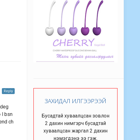
Reply
ЗАХИДАЛ ИЛГЭЭРЭЭЙ
ddeg
 l bsn
Бусадтай хуваалцсан зовлон
end ch
2 дахин нимгэрч бусадтай
хуваалцсан жаргал 2 дахин
нэмэгдэнэ ээ гэж.