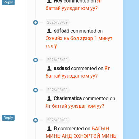
Hey
commented on
Яг
Reply
баттай уулздаг юм уу?
2026/08/09
sdfsad
commented on
Эхнийх нь бол зүгээр 1 минут
тэх үү?
2026/08/09
asdasd
commented on
Яг
баттай уулздаг юм уу?
2026/08/09
Charismatica
commented on
Яг баттай уулздаг юм уу?
Reply
2026/08/09
В
commented on
БАГЫН
.
МИНЬ АНД ЭХНЭРТЭЙ МИНЬ