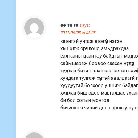
өө за за
says:
2011/09/03 at 06:28
хүүхэнтэй унтаж үзээгүй нэгэн
хүн болж орчлонд амьдрахдаа
салтааны цаан юу байдгыг мэдэх
саймшараж боовоо саасан нүглүүд
худлаа бичиж таашаал авсан кай
хундага тулгаж хүнтэй явалдаагүй г
хуудуутай болхоор уншиж байдаг х
худлаа биш одоо маргалдах ухаа
би бол хогын монгол
бичисэн ч чиний доор орохгүй нүгэ