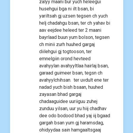
zalyy maani bur yuch heleegui
husehgui bga ni ilt bsan, bi
yariltsah gj uzsen tegsen ch yuch
helj chadahgu bsan, ter ch yahav bi
aav eejdee heleed ter 2 maani
bayrlaad buun yum bolson, tegsen
ch minii zurh huuhed gargaj
diilehgui gj togtooson, ter
emnelgiin orond hevteed
avahyylan avahyyltlaa hairlaj bsan,
garaad guimeer bsan, tegsn ch
avahyylchihsan. ter uvdult ene ter
nadad yuch bish bsaan, huuhed
zayasan bhad gargaj
chadaaguidee uuriiguu zuhej
zunduu yilsan, uur yu hiij chadhav
dee odo bodood bhad yaj iij bgaad
gargah bsan yum gj haramsdag,
ohidyydaa sain hamgaaltsgaaj