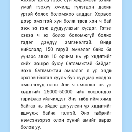
умай тэрхүү хүчилд түлэгдэн дахин
үртэй болох боломжоо алддаг. Хорвоо
дээр эмэгтэй хүн болж төрсөн хэн ч бай
ээж ээ гэж дуудуулахыг хүсдэг. Гэтэл
хэзээ ч эх болох боломжгүй болно
гэдэг дэндүү эмгэнэлтэй. Өнөөдөр
нийслэлд 150 гаруй эмнэлэг байх ба
үүнээс зөвхөн 10 орчим нь үр хөндөлтийг
хийх зөвшөөрөл буюу батламжтай байдаг.
Зөвхөн батламжтай эмнэлэг л үр хөндөх
эрхтэй байтал хууль бус нууцаар үйлдэх
эмнэлгүүд олон. Аль ч эмнэлэг нь үр
хөндөлтийг 25000-50000 ийн хоорондох
тарифаар үйлчилдэг. Энэ төлбөр ийм хямд
байгаа нь айдас дагуулсан үр хөндөлтийг
өөгшүүлж байна гэлтэй. Энэ төлбөрийг
нэмсэнээрээ олон хүний амийг аврах
болов уу.