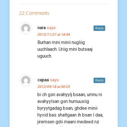
22 Comments
nara
says:
Reply
2013/11/27 at 18:44
Burhan mini minii nugliig
uuchlaach. Uriig mini butsaaj
uguuch.
capaa
says:
Reply
2012/09/18 at 00:25
bi ch gsn avahyylj bsaan, umnu ni
avahyylsan gsn humuusiig
byryytgadag bsan, ghdee minii
hyvid bas shaltgaan ih bsan l daa,
jiremsen gdii maani medeed nz