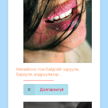
Минийхээс том байдгийг харуулж,
бариулж, мэдрүүлмээр…
Дэлгэрэнгүй