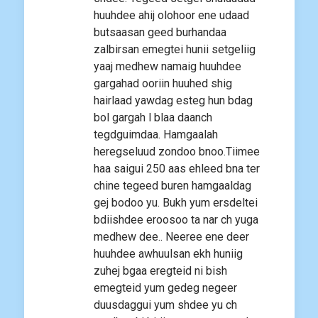
huuhdee ahij olohoor ene udaad
butsaasan geed burhandaa
zalbirsan emegtei hunii setgeliig
yaaj medhew namaig huuhdee
gargahad ooriin huuhed shig
hairlaad yawdag esteg hun bdag
bol gargah l blaa daanch
tegdguimdaa. Hamgaalah
heregseluud zondoo bnoo.Tiimee
haa saigui 250 aas ehleed bna ter
chine tegeed buren hamgaaldag
gej bodoo yu. Bukh yum ersdeltei
bdiishdee eroosoo ta nar ch yuga
medhew dee.. Neeree ene deer
huuhdee awhuulsan ekh huniig
zuhej bgaa eregteid ni bish
emegteid yum gedeg negeer
duusdaggui yum shdee yu ch