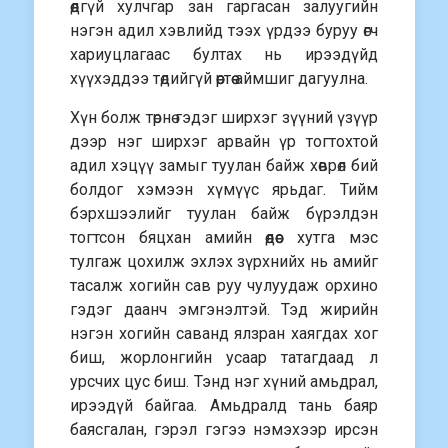
өөдгүй хулчгар зан гаргасан залуугийн
нэгэн адил хэвлийд тээх үрдээ буруу өгч
хариуцлагаас бултах нь ирээдүйд
хүүхэддээ төдийгүй өөртөө аймшиг дагуулна.
Хүн болж төрнө гэдэг ширхэг зүүний үзүүр
дээр нэг ширхэг арвайн үр тогтохтой
адил хэцүү замыг туулан байж хөврөл бий
болдог хэмээн хүмүүс ярьдаг. Тийм
бэрхшээлийг туулан байж бүрэлдэн
тогтсон бяцхан амийн өөдөөс хутга мэс
тулгаж цохилж эхлэх зүрхнийх нь амийг
тасалж хогийн сав руу чулуудаж орхино
гэдэг даанч эмгэнэлтэй. Тэд жирийн
нэгэн хогийн саванд ялзран хаягдах хог
биш, жорлонгийн усаар татагдаад л
урсчих цус биш. Тэнд нэг хүний амьдрал,
ирээдүй байгаа. Амьдралд тань баяр
баясгалан, гэрэл гэгээ нэмэхээр ирсэн