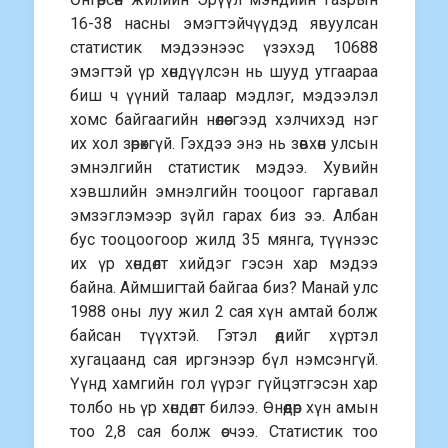
16-38 насны эмэгтэйчүүдэд явуулсан
статистик мэдээнээс үзэхэд 10688
эмэгтэй үр хөндүүлсэн нь шууд утгаараа
биш ч үүний талаар мэдлэг, мэдээлэл
хомс байгаагийн нөлөө гээд хэлчихэд нэг
их хол зөрөхгүй. Гэхдээ энэ нь зөвхөн улсын
эмнэлгийн статистик мэдээ. Хувийн
хэвшлийн эмнэлгийн тооцоог гаргавал
эмзэглэмээр зүйл гарах биз ээ. Албан
бус тооцоогоор жилд 35 мянга, түүнээс
их үр хөндөлт хийдэг гэсэн хар мэдээ
байна. Аймшигтай байгаа биз? Манай улс
1988 оны луу жил 2 сая хүн амтай болж
байсан түүхтэй. Гэтэл өдийг хүртэл
хугацаанд сая иргэнээр бүл нэмсэнгүй.
Үүнд хамгийн гол үүрэг гүйцэтгэсэн хар
толбо нь үр хөндөлт билээ. Өнөөдөр хүн амын
тоо 2,8 сая болж өсчээ. Статистик тоо