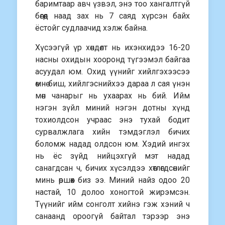
баримтаар авч үзвэл, энэ тоо хангалтгүй
бөгөөд наад зах нь 7 саяд хүрсэн байх
ёстойг судлаачид хэлж байна.
Хүсээгүй үр хөндөлт нь ихэнхидээ 16-20
насны охидын хооронд түгээмэл байгаа
асуудал юм. Охид үүнийг хийлгэхээсээ
өмнө биш, хийлгэснийхээ дараа л сая үнэн
мөн чанарыг нь ухаарах нь бий. Ийм
нэгэн зүйл миний нэгэн дотны хүнд
тохиолдсон учраас энэ тухай бодит
сурвалжлага хийн тэмдэглэл бичих
боломж надад олдсон юм. Хэдий ингэх
нь ёс зүйд нийцэхгүй мэт надад
санагдсан ч, бичих хүсэлдээ хөтлөгдсөнийг
минь өршөөх биз ээ. Миний найз одоо 20
настай, 10 долоо хоногтой жирэмсэн.
Түүнийг ийм сонголт хийнэ гэж хэний ч
санаанд ороогүй байтал тэрээр энэ