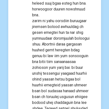
heleed suuj bgaa esteg hun bna.
horwoogoor duuren nowshnuud
bna..
zarim ni yahu oorsdiin buruugaar
jiremsen bolood awhuuldag ch
gesen emegtei hun ta nar shig
yumnuudaar doromjuulah boloogui
shuu. Abortnii daraa gargasan
huuhed gemt heregten bdag
genuu bi law iim yum sonsooguin
bna bitii tiim sanaanaasaa
zohioson yum yarij bai. bi buur
unshij tessengui yaagaad huurhii
ohind yaasan hetsu bgaa bol
huurhii emegteid yaasan uhmeer
bsan bol sudasaa hanaad uhmeer
bsan ch toruulej usgusun ehiigee
bodood uhej chaddaguin bna lee
shdee. Tegeed setgel shuluudad