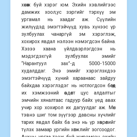
хөнөөж буй хэрэг юм. Эхийн хэвлийгээс
дамжих хоол,ус зэргийг тэрхүү эм
ургамал нь хаадаг аж. Сүүлийн
жилүүдэд эмэгтэйчүүд хувь хүнээс үр
зулбуулах чанаргүй эм хэрэглэж,
хохирох явдал нэлээн нэмэгдсэн байна.
Хэзээ хаана үйлдвэрлэгдсэн нь
мэдэгдэхгүй зулбуулах эмийг
“Нарантуул зах”-д 5000-15000
худалддаг. Энэ эмийг хэрэглэхдээ
эмэгтэйчүүд хүний хараанаас зайдуу
байхдаа хэрэглэдэг нь нотлогдсон бөгөөд
их хэмжээний өвдөлт цус алдалтыг
эмчийн хяналтаас гадуур байх үед авах
учир хор хохирол их дагуулдаг аж. Мөн
тэвнэ шиг том зүүгээр давсны хүчлийг
тарих явдал байх ба энэ нь үр хөврөлийг
түлэх замаар ургийн хөгжлийг зогсоодог.
Анхны ургаа тээж буй жирэмсэн эхийн