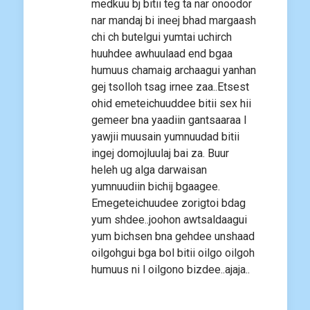
medkuu bj bitii teg ta nar onoodor
nar mandaj bi ineej bhad margaash
chi ch butelgui yumtai uchirch
huuhdee awhuulaad end bgaa
humuus chamaig archaagui yanhan
gej tsolloh tsag irnee zaa..Etsest
ohid emeteichuuddee bitii sex hii
gemeer bna yaadiin gantsaaraa l
yawjii muusain yumnuudad bitii
ingej domojluulaj bai za. Buur
heleh ug alga darwaisan
yumnuudiin bichij bgaagee.
Emegeteichuudee zorigtoi bdag
yum shdee..joohon awtsaldaagui
yum bichsen bna gehdee unshaad
oilgohgui bga bol bitii oilgo oilgoh
humuus ni l oilgono bizdee..ajaja..