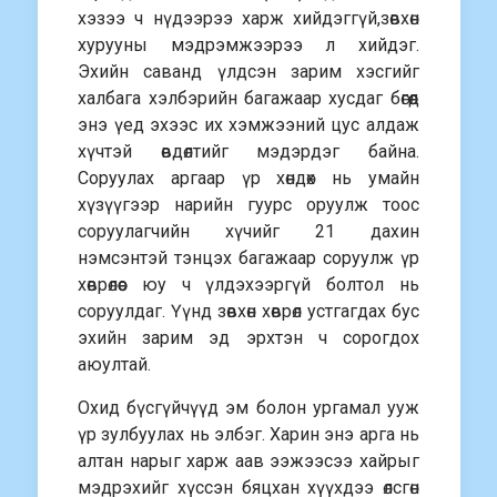
хэзээ ч нүдээрээ харж хийдэггүй,зөвхөн
хурууны мэдрэмжээрээ л хийдэг.
Эхийн саванд үлдсэн зарим хэсгийг
халбага хэлбэрийн багажаар хусдаг бөгөөд
энэ үед эхээс их хэмжээний цус алдаж
хүчтэй өвдөлтийг мэдэрдэг байна.
Соруулах аргаар үр хөндөх нь умайн
хүзүүгээр нарийн гуурс оруулж тоос
соруулагчийн хүчийг 21 дахин
нэмсэнтэй тэнцэх багажаар соруулж үр
хөврөлөөс юу ч үлдэхээргүй болтол нь
соруулдаг. Үүнд зөвхөн хөврөл устгагдах бус
эхийн зарим эд эрхтэн ч сорогдох
аюултай.
Охид бүсгүйчүүд эм болон ургамал ууж
үр зулбуулах нь элбэг. Харин энэ арга нь
алтан нарыг харж аав ээжээсээ хайрыг
мэдрэхийг хүссэн бяцхан хүүхдээ өлсгөн