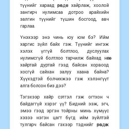
түүнийг хараад өрөвдөн хайрлаж, хоолой
зангирч нулимсаа дотроо арайхийн
залгин түүнийг түшин босгоод, авч
гарлаа.
Үнэхээр энэ чинь юу юм бэ? Ийм
харгис зүйл байх гэж. Түүнийг ингэж
хэлэх үггүй болтлоо, дуслуулах
нулимсгүй болтлоо тарчилж байхад нөгөө
хайртай дуртай гээд байсан хорвоод
хосгүй сайхан залуу хаана байна?
Хүүхэдтэй болчихжээ гэж хэлэнгүүт
алга болсон биз дээ?
Тэгэхээр хайр сэтгэл гэж огтхон ч
байдаггүй хэрэг үү? Бидний ээж, эгч,
эмээ гээд эргэн тойрны минь хүмүүс
хэзээ нэгэн цагт бүгд ийм зүйлтэй
тулгарч байсан гэхээр тэднийг өрөвдөж