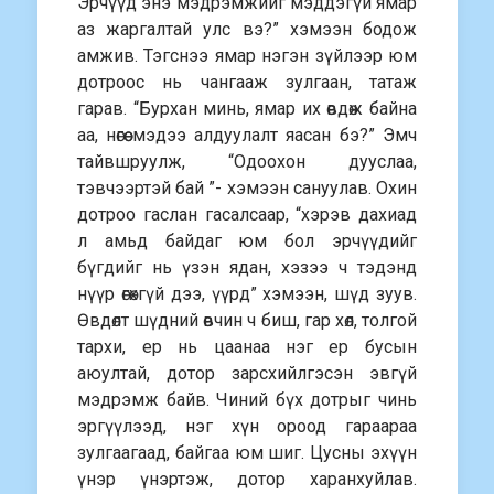
Эрчүүд энэ мэдрэмжийг мэддэгүй ямар
аз жаргалтай улс вэ?” хэмээн бодож
амжив. Тэгснээ ямар нэгэн зүйлээр юм
дотроос нь чангааж зулгаан, татаж
гарав. “Бурхан минь, ямар их өвдөж байна
аа, нөгөө мэдээ алдуулалт яасан бэ?” Эмч
тайвшруулж, “Одоохон дууслаа,
тэвчээртэй бай ”- хэмээн сануулав. Охин
дотроо гаслан гасалсаар, “хэрэв дахиад
л амьд байдаг юм бол эрчүүдийг
бүгдийг нь үзэн ядан, хэзээ ч тэдэнд
нүүр өгөхгүй дээ, үүрд” хэмээн, шүд зуув.
Өвдөлт шүдний өвчин ч биш, гар хөл, толгой
тархи, ер нь цаанаа нэг ер бусын
аюултай, дотор зарсхийлгэсэн эвгүй
мэдрэмж байв. Чиний бүх дотрыг чинь
эргүүлээд, нэг хүн ороод гараараа
зулгаагаад, байгаа юм шиг. Цусны эхүүн
үнэр үнэртэж, дотор харанхуйлав.