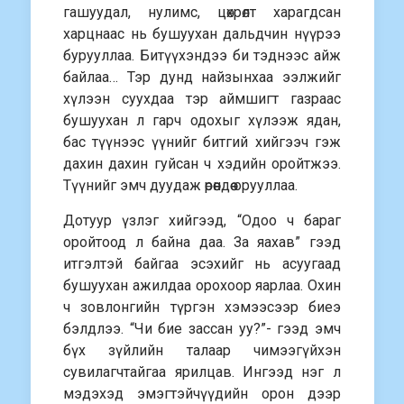
гашуудал, нулимс, цөхрөлт харагдсан
харцнаас нь бушуухан дальдчин нүүрээ
бурууллаа. Битүүхэндээ би тэднээс айж
байлаа… Тэр дунд найзынхаа ээлжийг
хүлээн суухдаа тэр аймшигт газраас
бушуухан л гарч одохыг хүлээж ядан,
бас түүнээс үүнийг битгий хийгээч гэж
дахин дахин гуйсан ч хэдийн оройтжээ.
Түүнийг эмч дуудаж өрөөндөө орууллаа.
Дотуур үзлэг хийгээд, “Одоо ч бараг
оройтоод л байна даа. За яахав” гээд
итгэлтэй байгаа эсэхийг нь асуугаад
бушуухан ажилдаа орохоор яарлаа. Охин
ч зовлонгийн түргэн хэмээсээр биеэ
бэлдлээ. “Чи бие зассан уу?”- гээд эмч
бүх зүйлийн талаар чимээгүйхэн
сувилагчтайгаа ярилцав. Ингээд нэг л
мэдэхэд эмэгтэйчүүдийн орон дээр