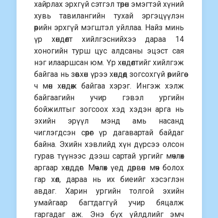
хайрлах эрхгүй сэтгэл төрөн эмэгтэй хүний
хувь тавилангийн тухай эргэцүүлэн
өөрийн эрхгүй мэгштэл уйллаа. Найз минь
үр хөндөлт хийлгэснийхээ дараа 14
хоногийн турш цус алдсаны эцэст сая
нэг илааршсан юм. Үр хөндөлтийг хийлгэж
байгаа нь зөвхөн үрээ хөндөөд зогсохгүй өөрийгөө
ч мөн хөндөж байгаа хэрэг. Ингэж хэлж
байгаагийн учир гэвэл ургийн
бойжилтыг зогсоох хэд хэдэн арга нь
эхийн эрүүл мэнд амь насанд
чиглэгдсэн сөрөг үр дагавартай байдаг
байна. Эхийн хэвлийд хүн дүрсээ олсон
гурав түүнээс дээш сартай ургийг мөчлөх
аргаар хөнддөг. Мөчлөх үед дөрвөн мөч болох
гар хөл, дараа нь их биеийг хэсэглэн
авдаг. Харин ургийн толгой эхийн
умайгаар багтдаггүй учир бяцалж
гаргадаг аж. Энэ бүх үйлдлийг эмч