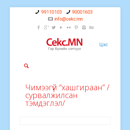
99110103
90001603
info@cekc.mn
Цэс
Чимээгүй “хашгираан” /
сурвалжилсан
тэмдэглэл/