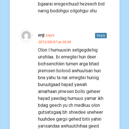
bgaarai eregeichuud hezeech bid
nariig bodohgui oilgohgui shu
enji
says:
Reply
2012/05/07 at 20:54
Olon l humuusiin setgegdeliig
unshlaa.. bi emegtei hun deer
bichsenchlen tumen arga bhad
jiremsen bolood awhuulsan hun
bna yahu ta nar..emegtei huniig
buruutgaad hayad yawah
amarhaan jimesen bollo geheer
hayad yawdag humuus yamar ikh
bdag geech yu ch medkuu olon
gutsatsgaaj bh shiwdee uneheer
huuhdee gargii gehed bitii yahin
yarisandaa awhuulchihaa geed