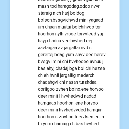
mash tod haragddag.odoo nvvr
staraig n ch harj boldog
bolson.bvsgvichvvd mini yagaad
iim uhaan muutai bolchihvoo ter
hoorhon nylh vrsee torvvleed yaj
hayj chadna vee.hvvhed eej
aavtaigaa az jargaltai nvd n
gereltej bdag yum shvv dee.herev
bvsgvi mini chi hvvhedee avhuulj
bas ahyj chadaj bga bol chi hezee
ch eh hvnii jargaliig mederch
chadahgvi chi nasan turshdaa
ooriigoo zvheh bolno.ene horvoo
deer minii l hvvhedvvd nadad
hamgaas hoorhon .ene horvoo
deer minii hvvhedvvded hamgiin
hoorhon n zovhon torvvlsen eej n
bi yum.chamaig ch bas hvvhed