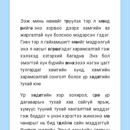
Ээж минь намайг төрүүлэх тэр л мөчид
өөрийгөө энэ хорвоо дээрх хамгийн аз
жаргалтай хүн болсноо мэдэрсэн гэдэг.
Гэвч тэр л гайхамшигт мөчийг мэдрэлгүй
энэ л насыг өнгөрөөнө гэдэг харамсалтай гэж
хэлэхэд хэтэрхий багадна. Энэ бол
эмэгтэй хүн бүрийн өмнө хэзээ нэгэн цагт
тулгардаг хамгийн хүнд, хамгийн
харамсалтай сонголт болох үр хөндөлтийн
тухай юм.
Үр хөндөлтийн хор хохирол, сөрөг үр
дагаварын тухай хаа сайгүй ярьж,
хүмүүс түүний тухай хангалттай мэддэг
гэж боддог ч үнэн хэрэгтээ жинхэнэ мөн
чанарыг нь бид төдийлөн сайн мэддэггүй.
Өнгөрсөн жилийн Эрүүл мэндийн газрын