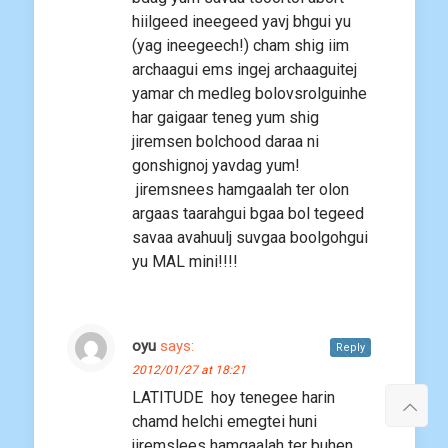
hiilgeed ineegeed yavj bhgui yu
(yag ineegeech!) cham shig iim
archaagui ems ingej archaaguitej
yamar ch medleg bolovsrolguinhe
har gaigaar teneg yum shig
jiremsen bolchood daraa ni
gonshignoj yavdag yum!
jiremsnees hamgaalah ter olon
argaas taarahgui bgaa bol tegeed
savaa avahuulj suvgaa boolgohgui
yu MAL mini!!!!
oyu
says:
Reply
2012/01/27 at 18:21
LATITUDE hoy tenegee harin
chamd helchi emegtei huni
jiremslees hamgaalah ter buhen