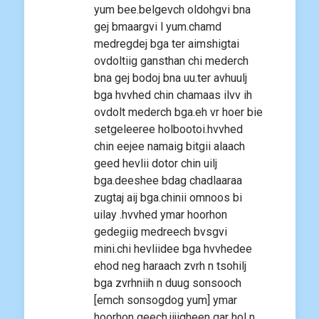
yum bee.belgevch oldohgvi bna
gej bmaargvi l yum.chamd
medregdej bga ter aimshigtai
ovdoltiig gansthan chi mederch
bna gej bodoj bna uu.ter avhuulj
bga hvvhed chin chamaas ilvv ih
ovdolt mederch bga.eh vr hoer bie
setgeleeree holbootoi.hvvhed
chin eejee namaig bitgii alaach
geed hevlii dotor chin uilj
bga.deeshee bdag chadlaaraa
zugtaj aij bga.chinii omnoos bi
uilay .hvvhed ymar hoorhon
gedegiig medreech bvsgvi
mini.chi hevliidee bga hvvhedee
ehod neg haraach zvrh n tsohilj
bga zvrhniih n duug sonsooch
[emch sonsogdog yum] ymar
hoorhon geech.jijigheen gar hol n