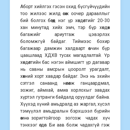
Аборт хийлгэх гэсэн охид бүсгүйчүүдийн
тоо жилээс жилд өсөж оочер дарааллыг
бий болгох бөгөөд нэг үр хөндөлтийг 20-30
хан минутад хийх эмч, тэр бүр хөндөх
багажийг ариутгаж цэвэрлэх
боломжгүй байдаг. Тиймээс бохир
багажаар дамжин халдварт өвчин бүр
цаашлаад ХДХВ тусах магадлалтай. Үр
хөндөлтийн бас нэгэн аймшигт үр дагавар
нь савны амсрын цооролт урагдалт,
хөхний хорт хавдар байдаг. Энэ нь эхийн
сэтгэл санаанд нөлөөлж ганцаардмал,
зожиг, аймхай, амиа хорлохыг завдах
хүртэл гутранги байдалд оруулдаг байна.
Хүүхэд хүний амьдралд аз жаргал, хүсэл
тэмүүлэл амьдралын бэрхшээл бүрийн
өмнө зоригтойгоор зогсож чадах хүч
тэнхээг өгдөг. Би аав болж чадахгүй гэж