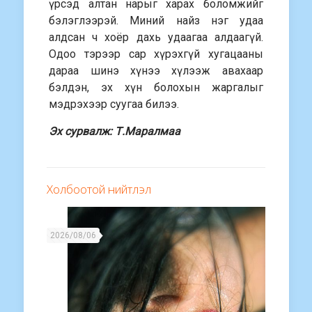
үрсэд алтан нарыг харах боломжийг
бэлэглээрэй. Миний найз нэг удаа
алдсан ч хоёр дахь удаагаа алдаагүй.
Одоо тэрээр сар хүрэхгүй хугацааны
дараа шинэ хүнээ хүлээж авахаар
бэлдэн, эх хүн болохын жаргалыг
мэдрэхээр суугаа билээ.
Эх сурвалж: Т.Маралмаа
Холбоотой нийтлэл
2026/08/06