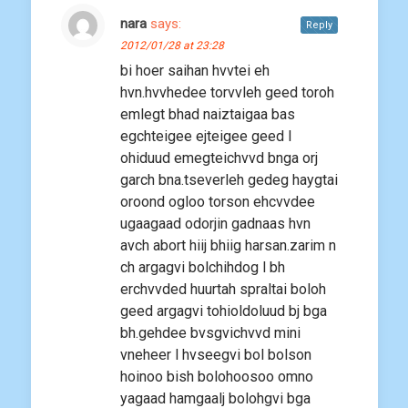
nara
says:
Reply
2012/01/28 at 23:28
bi hoer saihan hvvtei eh
hvn.hvvhedee torvvleh geed toroh
emlegt bhad naiztaigaa bas
egchteigee ejteigee geed l
ohiduud emegteichvvd bnga orj
garch bna.tseverleh gedeg haygtai
oroond ogloo torson ehcvvdee
ugaagaad odorjin gadnaas hvn
avch abort hiij bhiig harsan.zarim n
ch argagvi bolchihdog l bh
erchvvded huurtah spraltai boloh
geed argagvi tohioldoluud bj bga
bh.gehdee bvsgvichvvd mini
vneheer l hvseegvi bol bolson
hoinoo bish bolohoosoo omno
yagaad hamgaalj bolohgvi bga