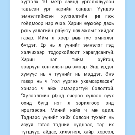
хүртэлх 10 метр зайнд үргэлжлүүлэн
тавьсан урт нарийн сандал. Үүндээ
эмнэлгийнхэн хүлээлгийн өрөө гэж
гоёдмоор нэр өгчээ. Харин нөгөө, хоёр дахь
өрөө нь үзлэгийн өрөө буюу нөгөөх ажлыг хийдэг
газар. Ийм л хоёр өрөөнөөс тус эмнэлэг
бүтдэг. Ер нь л үүнийг эмнэлэг гэд
хэлчихээр тодорхойлолт харагдсангүй.
Харин нэг тийм хүйтэн,
зэврүүн хонгилын өрөө гэмээр. Энд ирдэг
хүмүүс нь ч түүнийг нь мэддэг. Энэ
газар нь ч “гол үүргээ ухамсарласан”
хэнээс ч айж эмээдэггүй бололтой.
“Хүлээлгийн өрөө”-нд очероо хүлээн суух
охид бүгд нэг л зорилгоор энд
ирцгээсэн. Миний найз ч мөн адил.
Тэднээс үүнийг хийх болсон тухайг нь
асууя гэтэл тэдний нүднээс, тэр их
түгшүүр, айдас, хилэгнэл, хайр, хорсол,