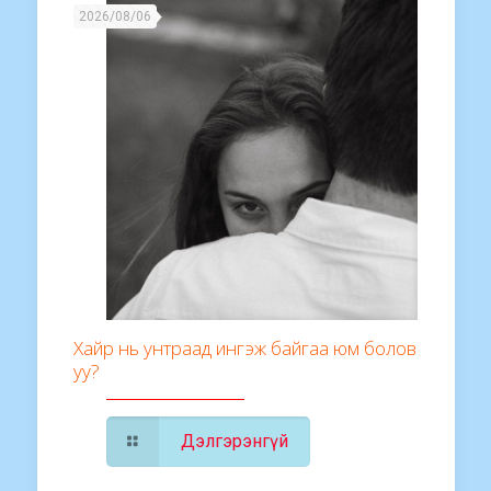
2026/08/06
Хайр нь унтраад ингэж байгаа юм болов
уу?
Дэлгэрэнгүй