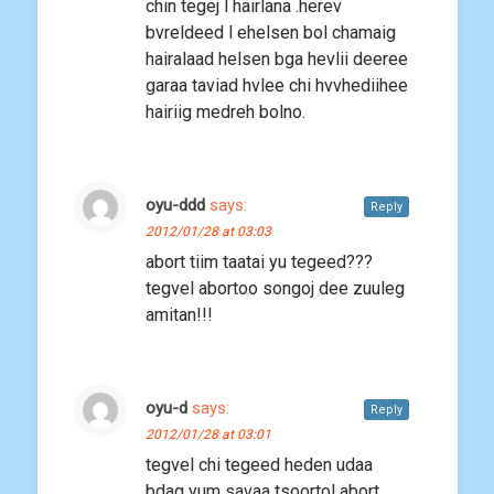
chin tegej l hairlana .herev
bvreldeed l ehelsen bol chamaig
hairalaad helsen bga hevlii deeree
garaa taviad hvlee chi hvvhediihee
hairiig medreh bolno.
oyu-ddd
says:
Reply
2012/01/28 at 03:03
abort tiim taatai yu tegeed???
tegvel abortoo songoj dee zuuleg
amitan!!!
oyu-d
says:
Reply
2012/01/28 at 03:01
tegvel chi tegeed heden udaa
bdag yum savaa tsoortol abort