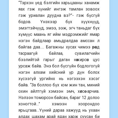
“Тэрхэн үед бэлгийн харьцааны ханамж
яах гэж хүнийг ингэж тамлан зовоох
гэж уриалан дуудна вэ?”- гэж бүсгүй
бодов. Үнэхээр бүх хүүхнүүд,
эмэгтэйчүүд, эмээ, ээж, эгч таньдаг бүх
хүмүүс маань яг ийм мэдрэмжийг ямар
нэгэн байдлаар амьдралдаа амссан л
байгаа даа….. Багажны хусах чимээ өрөөнд
тасраагүй байлаа, сувилагчийн
бээлийтэй гарыг даган нөжирсөн цус
урсаж байв. Энэ бол бүсгүйн бодлогогүй
нэгэн алхам хийсний үр дүн болох
хүсээгүй ургийнх нь нэгээхэн хэсэг
байв. “За боллоо бүх юм жин тан, миний
охин айлтгүй хэмээн эмч, хөлсөө арчив.
Нэлээн томорсон байсан, бараг 12 долоо
хоногтой…” хэмээн хоорондоо
ярьцгаав…Үүний дараа хажууд нь ухаан
алдах шахам арай ядан харж суусан би