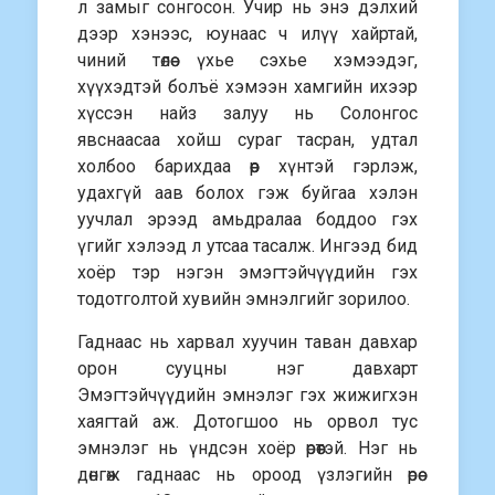
л замыг сонгосон. Учир нь энэ дэлхий
дээр хэнээс, юунаас ч илүү хайртай,
чиний төлөө үхье сэхье хэмээдэг,
хүүхэдтэй болъё хэмээн хамгийн ихээр
хүссэн найз залуу нь Солонгос
явснаасаа хойш сураг тасран, удтал
холбоо барихдаа өөр хүнтэй гэрлэж,
удахгүй аав болох гэж буйгаа хэлэн
уучлал эрээд амьдралаа боддоо гэх
үгийг хэлээд л утсаа тасалж. Ингээд бид
хоёр тэр нэгэн эмэгтэйчүүдийн гэх
тодотголтой хувийн эмнэлгийг зорилоо.
Гаднаас нь харвал хуучин таван давхар
орон сууцны нэг давхарт
Эмэгтэйчүүдийн эмнэлэг гэх жижигхэн
хаягтай аж. Дотогшоо нь орвол тус
эмнэлэг нь үндсэн хоёр өрөөтэй. Нэг нь
дөнгөж гаднаас нь ороод үзлэгийн өрөө