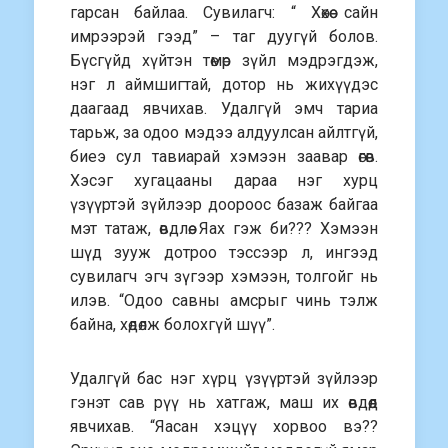
гарсан байлаа. Сувилагч: “ Хөхөө сайн
имрээрэй гээд” – таг дуугүй болов.
Бүсгүйд хүйтэн төмөр зүйл мэдрэгдэж,
нэг л аймшигтай, дотор нь жихүүдэс
даагаад явчихав. Удалгүй эмч тариа
тарьж, за одоо мэдээ алдуулсан айлтгүй,
биеэ сул тавиарай хэмээн заавар өгөв.
Хэсэг хугацааны дараа нэг хурц
үзүүртэй зүйлээр доороос базаж байгаа
мэт татаж, өвдлөө. Яах гэж би??? Хэмээн
шүд зууж дотроо тэссээр л, ингээд
сувилагч эгч зүгээр хэмээн, толгойг нь
илэв. “Одоо савны амсрыг чинь тэлж
байна, хөдөлж болохгүй шүү”.
Удалгүй бас нэг хүрц үзүүртэй зүйлээр
гэнэт сав рүү нь хатгаж, маш их өвдөөд
явчихав. “Яасан хэцүү хорвоо вэ??