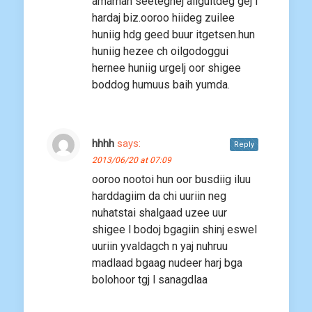
amarhan seetegnej ailguitdeg gej l
hardaj biz.ooroo hiideg zuilee
huniig hdg geed buur itgetsen.hun
huniig hezee ch oilgodoggui
hernee huniig urgelj oor shigee
boddog humuus baih yumda.
hhhh
says:
Reply
2013/06/20 at 07:09
ooroo nootoi hun oor busdiig iluu
harddagiim da chi uuriin neg
nuhatstai shalgaad uzee uur
shigee l bodoj bgagiin shinj eswel
uuriin yvaldagch n yaj nuhruu
madlaad bgaag nudeer harj bga
bolohoor tgj l sanagdlaa