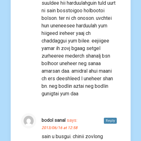
suuldee hii harduulahguin tuld uurt
ni sain bosstoigoo holbootoi
bolson. ter ni ch onoson. uvchtei
hun uneneesee harduulah yum
hiigeed ireheer yaaj ch
chaddaggui yum bilee. eejiigee
yamar ih zovj bgaag setgel
zurheeree mederch shanalj bsn
bolhoor uneheer neg sanaa
amarsan daa. amidral ahui maani
ch ers deeshleed l uneheer shan
bn. neg bodlin aztai neg bodlin
gunigtai yum daa
bodol sanal
says:
Reply
2013/06/16 at 12:58
sain u busgui. chinii zovlong