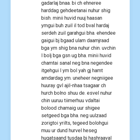
gadarlaj bnaa. bi ch ehneree
harddag gehdeetanai nuhur shig
bish. minii huvid nuuj haasan
ymgui buh zuil il tod bval hardaj
serdeh zuil garahgui bha. ehendee
gaigui bj bgaad ulam daamjraad
bga ym shig bna nuhur chin. uvchin
l bolj bga gsn ug bha. minii huvid
chamtai sanal neg bna negendee
itgehgui l ym bol yah gj hamt
amdardag ym. uneheer negniigee
huuray gvl ajil-nhaa tsagaar ch
hurch bolno shuu de. esvel nuhur
chin uuruu tiimerhuu vdaltai
bolood chamaig uur shigee
setgeed bga bha. neg uulzaad
zorigtoi yrilts, tegeed bolohgui
muu ur dund hurvel heseg
hugatsaand tusdaa bj hashraaval