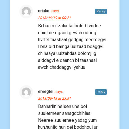
ariuka
says:
Reply
2013/06/19 at 00:21
Bi bas nz zaluutai bolod tvndee
ohin bie ogson gewch odoog
hvrtel taashaal gedgiig medreegvi
l bna bid bainga uulzaad bdaggvi
ch haaya uulzahdaa bolomjiig
alddagvi e daanch bi taashaal
awch chaddaggvi yahuu
emegtei
says:
Reply
2013/06/18 at 23:51
Danhariin helsen une bol
suulermeer sanagdchihlaa.
Neeree suulernee yadag yum
hun,huniig hun gej bodohgui ur