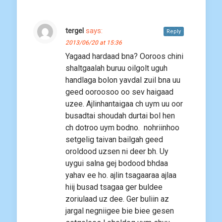
tergel
says:
Reply
2013/06/20 at 15:36
Yagaad hardaad bna? Ooroos chini
shaltgaalah buruu oilgolt uguh
handlaga bolon yavdal zuil bna uu
geed ooroosoo oo sev haigaad
uzee. Ajlinhantaigaa ch uym uu oor
busadtai shoudah durtai bol hen
ch dotroo uym bodno. nohriinhoo
setgelig taivan bailgah geed
oroldood uzsen ni deer bh. Uy
uygui salna gej bodood bhdaa
yahav ee ho. ajlin tsagaaraa ajlaa
hiij busad tsagaa ger buldee
zoriulaad uz dee. Ger buliin az
jargal negniigee bie biee gesen