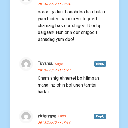
2013/06/17 at 19:24
ooroo gaduur honohdoo harduulah
yum hiideg baihgui yu, tegeed
chamaig bas oor shigee l bodoj
baigaan! Hun er n oor shigee l
sanadag yum doo!
Tuvshuu
says:
Reply
2013/06/17 at 15:20
Cham shig ehnertei bolhiimsan.
manai nz ohin bol unen tamtai
hartai
ytrtgrygyg
says:
Reply
2013/06/17 at 15:14