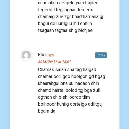
nuhriinhuu setgeld yum hiijdee
tegeed l tegj bgaan ternees
chamaig zuv zgr bhad hardana gj
bhgui de uuriiguu ih l enhiin
tsagaan tagtaa shig bichjee
Etu
says:
Reply
2013/06/17 at 12:01
Chamas salah shaltag haigad
chamar ooriigoo hoolgoh gd bgag
uhaarahgui bna uu. nadadh chin
chamd hairtai bolod tgj bga zuil
ogthon ch bish. ooroo tiim
bolhooor huniig oorteigo adiltgaj
bgam da