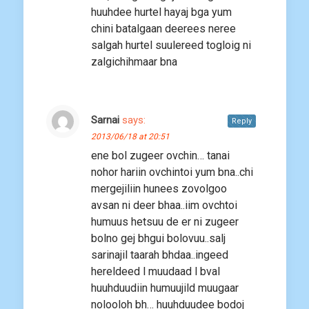
huuhdee hurtel hayaj bga yum
chini batalgaan deerees neree
salgah hurtel suulereed togloig ni
zalgichihmaar bna
Sarnai
says:
Reply
2013/06/18 at 20:51
ene bol zugeer ovchin… tanai
nohor hariin ovchintoi yum bna..chi
mergejiliin hunees zovolgoo
avsan ni deer bhaa..iim ovchtoi
humuus hetsuu de er ni zugeer
bolno gej bhgui bolovuu..salj
sarinajil taarah bhdaa..ingeed
hereldeed l muudaad l bval
huuhduudiin humuujild muugaar
nolooloh bh… huuhduudee bodoj