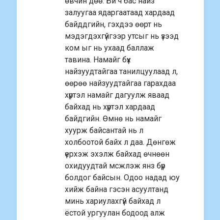
өвчин дөө. Би ч бас найз
залуугаа ядаргаатаад хардаад
байддгийн, гэхдээ өөрт нь
мэдэгдэхгүйгээр утсыг нь үзээд
ком ыг нь ухаад баллаж
тавина. Намайг бүх
найзуудтайгаа танилцуулаад л,
өөрөө найзуудтайгаа гарахдаа
хүртэл намайг дагуулж яваад
байхад нь хүртэл хардаад
байдгийн. Өмнө нь намайг
хуурж байсантай нь л
холбоотой байх л даа. Дөнгөж
үерхэж эхэлж байхад өчнөөн
охидуудтай мсжлэж янз бүр
болдог байсын. Одоо надад юу
хийж байна гэсэн асуултанд
минь хариулахгүй байхад л
ёстой ургуулан бодоод алж