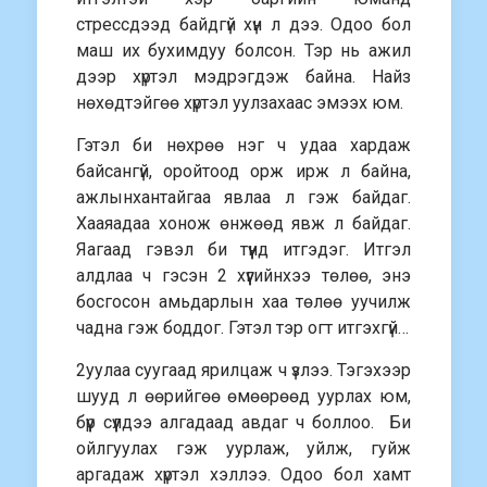
стрессдээд байдгүй хүн л дээ. Одоо бол
маш их бухимдуу болсон. Тэр нь ажил
дээр хүртэл мэдрэгдэж байна. Найз
нөхөдтэйгөө хүртэл уулзахаас эмээх юм.
Гэтэл би нөхрөө нэг ч удаа хардаж
байсангүй, оройтоод орж ирж л байна,
ажлынхантайгаа явлаа л гэж байдаг.
Хааяадаа хонож өнжөөд явж л байдаг.
Яагаад гэвэл би түүнд итгэдэг. Итгэл
алдлаа ч гэсэн 2 хүүгийнхээ төлөө, энэ
босгосон амьдарлын хаа төлөө уучилж
чадна гэж боддог. Гэтэл тэр огт итгэхгүй…
2уулаа суугаад ярилцаж ч үзлээ. Тэгэхээр
шууд л өөрийгөө өмөөрөөд уурлах юм,
бүүр сүүлдээ алгадаад авдаг ч боллоо. Би
ойлгуулах гэж уурлаж, уйлж, гуйж
аргадаж хүртэл хэллээ. Одоо бол хамт