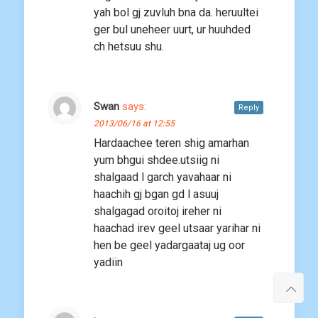
yah bol gj zuvluh bna da. heruultei
ger bul uneheer uurt, ur huuhded
ch hetsuu shu.
Swan
says:
Reply
2013/06/16 at 12:55
Hardaachee teren shig amarhan
yum bhgui shdee.utsiig ni
shalgaad l garch yavahaar ni
haachih gj bgan gd l asuuj
shalgagad oroitoj ireher ni
haachad irev geel utsaar yarihar ni
hen be geel yadargaataj ug oor
yadiin