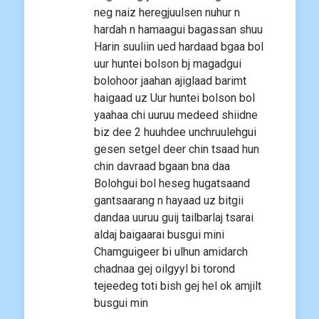
neg naiz heregjuulsen nuhur n
hardah n hamaagui bagassan shuu
Harin suuliin ued hardaad bgaa bol
uur huntei bolson bj magadgui
bolohoor jaahan ajiglaad barimt
haigaad uz Uur huntei bolson bol
yaahaa chi uuruu medeed shiidne
biz dee 2 huuhdee unchruulehgui
gesen setgel deer chin tsaad hun
chin davraad bgaan bna daa
Bolohgui bol heseg hugatsaand
gantsaarang n hayaad uz bitgii
dandaa uuruu guij tailbarlaj tsarai
aldaj baigaarai busgui mini
Chamguigeer bi ulhun amidarch
chadnaa gej oilgyyl bi torond
tejeedeg toti bish gej hel ok amjilt
busgui min