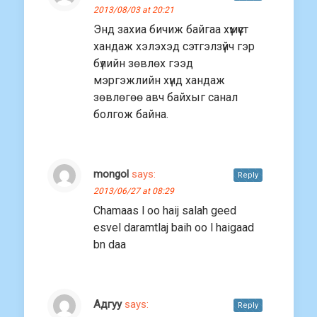
2013/08/03 at 20:21
Энд захиа бичиж байгаа хүмүүст
хандаж хэлэхэд сэтгэлзүйч гэр
бүлийн зөвлөх гээд
мэргэжлийн хүнд хандаж
зөвлөгөө авч байхыг санал
болгож байна.
mongol
says:
Reply
2013/06/27 at 08:29
Chamaas l oo haij salah geed
esvel daramtlaj baih oo l haigaad
bn daa
Адгуу
says:
Reply