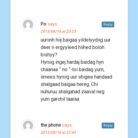
Po
says:
Reply
2013/06/16 at 23:23
uuriinh hiij baigaa yildelyydiig uur
deer n ergyyleed hiihed boloh
bishyy?
Hyniig ingej hardaj baidag hyn
chaanaa ” no “-toi baidag yum,
iimees hyniig uur shigee handaad
shalgaad baigaa hereg. Chi
nuhuruu shalgahad zaaval neg
yum garchil taaraa
the phone
says:
Reply
2013/06/16 at 22:45