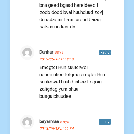
bna geed bgaad hereldeed l
zodoldood bval huuhduud zovj
duusdagiin..ternii orond barag
salsan ni deer do…
Danhar
says:
Reply
2013/06/18 at 18:13
Emegtei Hun suulerwel
nohoriinhoo tolgoig eregtei Hun
suulerwel huuhdiinhee tolgoig
zaligdag yum shuu
busguichuudee
bayarmaa
says:
Reply
2013/06/18 at 11:54