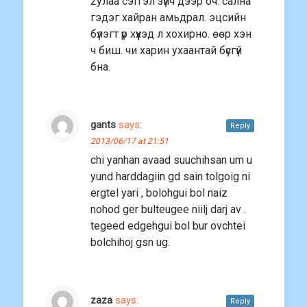
2улаа сэтгэл зүйч дээр оч. сална
гэдэг хайран амьдрал. эцсийн
бүлэгт үр хүүхэд л хохирно. өөр хэн
ч биш. чи харин ухаантай бүсгүй
бна.
gants
says:
Reply
2013/06/17 at 21:51
chi yanhan avaad suuchihsan um u
yund harddagiin gd sain tolgoig ni
ergtel yari , bolohgui bol naiz
nohod ger bulteugee niilj darj av .
tegeed edgehgui bol bur ovchtei
bolchihoj gsn ug.
zaza
says:
Reply