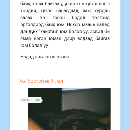
байх, хэлж байгаа үг, үйлдэл нь хүртэл нэг л
хөндий, хүйтэн санагдаад, яаж хурдан
салах вэ гэсэн бодол толгойд
эргэлдээд байх юм. Нөхөр маань надад
дэндүү их “хайртай” юм болов уу, эсвэл би
ямар нэгэн юман дээр алдаад байгаа
юм болов уу…
Надад зөвлөгөө өгөөч.
Холбоотой нийтлэл
2026/08/08