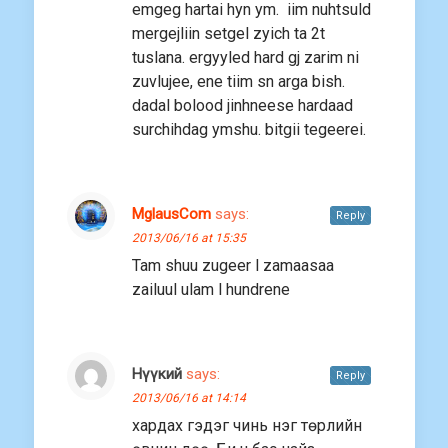
emgeg hartai hyn ym. iim nuhtsuld
mergejliin setgel zyich ta 2t
tuslana. ergyyled hard gj zarim ni
zuvlujee, ene tiim sn arga bish.
dadal bolood jinhneese hardaad
surchihdag ymshu. bitgii tegeerei.
MglausCom
says:
Reply
2013/06/16 at 15:35
Tam shuu zugeer l zamaasaa
zailuul ulam l hundrene
Нүүкий
says:
Reply
2013/06/16 at 14:14
хардах гэдэг чинь нэг төрлийн