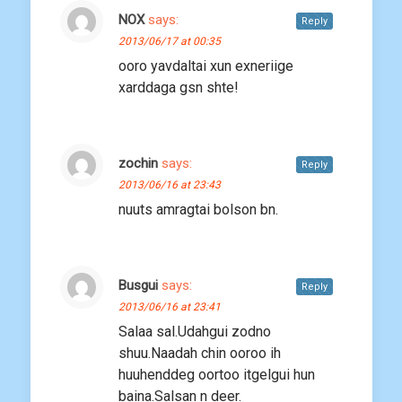
NOX
says:
Reply
2013/06/17 at 00:35
ooro yavdaltai xun exneriige
xarddaga gsn shte!
zochin
says:
Reply
2013/06/16 at 23:43
nuuts amragtai bolson bn.
Busgui
says:
Reply
2013/06/16 at 23:41
Salaa sal.Udahgui zodno
shuu.Naadah chin ooroo ih
huuhenddeg oortoo itgelgui hun
baina.Salsan n deer.