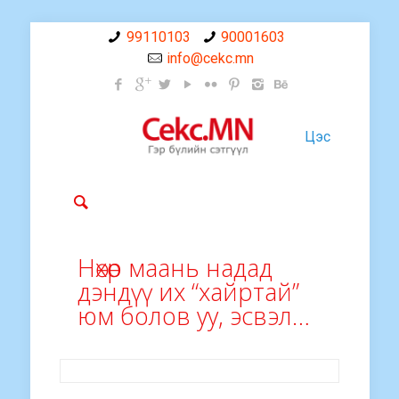
99110103
90001603
info@cekc.mn
Цэс
Нөхөр маань надад
дэндүү их “хайртай”
юм болов уу, эсвэл…