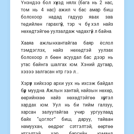
Үнэндээ бол хүүхэд нялх (бага нь 2 нас,
том нь 4 нас) ажил ч бас амар биш
болохоор надад гадуур явах зав
төдийлөн гарахгүй, тэр ч бүү хэл найз
нөхөдтэйгөө уулзалдаж чадахгүй л байна.
Хааяа ажлынхантайгаа баяр ёслол
тэмдэглэх, найз нөхөдтэй уулзах
болохоор л бөөн асуудал бас дээр нь
утас байнга шалгах юм. Хэний дугаар,
хэзээ залгасан нтр гээ л…
Хэрүүл хийхээр архи уух нь ихсэж байдал
бүүр муудна. Ажлын хантай, найзын нөхөр,
өөрийнхөө найз нөхөдтэйгөө хүртэл
хардах юм. Уул нь би тийм галзуу,
харсан залуутайгаа учир ургуулаад
байх “цоглог” биш, даруу, тайван
намуухан, өөдрөг сэтгэлтэй, өөртөө
итгэлтэй хэр баргийн юманд