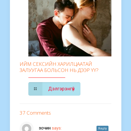
ИЙМ СЕКСИЙН ХАРИЛЦААТАЙ
ЗАЛУУГАА БОЛЬСОН НЬ ДЭЭР ҮҮ?
Дэлгэрэнгүй
37 Comments
зочин
says:
Reply