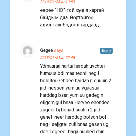
2013/06/25 at 10:53
өөрөө “НО”-той хүмүүс л хартай
байдым даа. Өөртэйгөө
адилтгаж бодоол хардаад
Gegee
says:
Reply
2013/06/21 at 02:45
Ydmaaraa hartai hardah uvchtei
humuus bdiimaa tednii neg l
bololtoi Gehdee hardah n suuliin 2
jild ihessen yum uu ygaasaa
harddag bsan yum uu gedeg n
oilgomjgui bnaa Hervee ehendee
zugeer bj bgaad suuliin 2 jild
genet iheer harddag bolson bol
neg l sejigtei zuil bnaa gesen ug
dee Tegeed baga huuhed chin