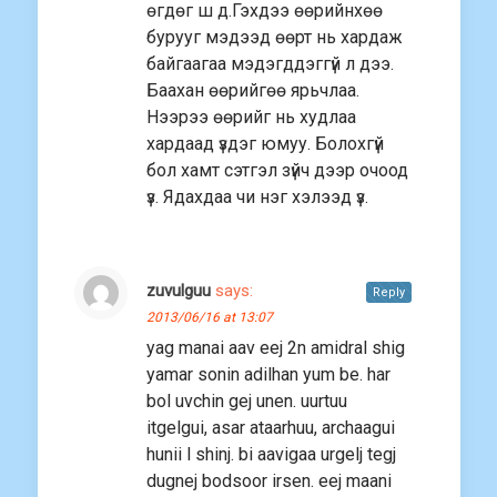
өгдөг ш д.Гэхдээ өөрийнхөө
бурууг мэдээд өөрт нь хардаж
байгаагаа мэдэгддэггүй л дээ.
Баахан өөрийгөө ярьчлаа.
Нээрээ өөрийг нь худлаа
хардаад үздэг юмуу. Болохгүй
бол хамт сэтгэл зүйч дээр очоод
үз. Ядахдаа чи нэг хэлээд үз.
zuvulguu
says:
Reply
2013/06/16 at 13:07
yag manai aav eej 2n amidral shig
yamar sonin adilhan yum be. har
bol uvchin gej unen. uurtuu
itgelgui, asar ataarhuu, archaagui
hunii l shinj. bi aavigaa urgelj tegj
dugnej bodsoor irsen. eej maani