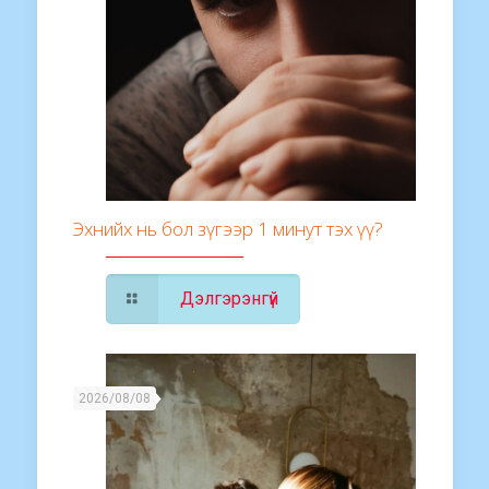
Эхнийх нь бол зүгээр 1 минут тэх үү?
Дэлгэрэнгүй
2026/08/08