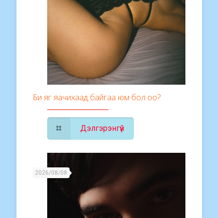
Би яг яачихаад байгаа юм бол оо?
Дэлгэрэнгүй
2026/08/08