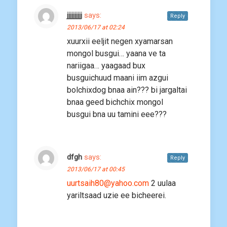
jjjjjjjjjj
says:
Reply
2013/06/17 at 02:24
xuurxii eeljit negen xyamarsan
mongol busgui… yaana ve ta
nariigaa… yaagaad bux
busguichuud maani iim azgui
bolchixdog bnaa ain??? bi jargaltai
bnaa geed bichchix mongol
busgui bna uu tamini eee???
dfgh
says:
Reply
2013/06/17 at 00:45
uurtsaih80@yahoo.com
2 uulaa
yariltsaad uzie ee bicheerei.