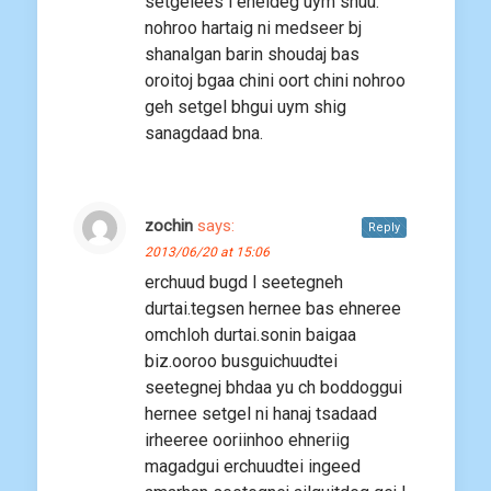
setgelees l eheldeg uym shuu.
nohroo hartaig ni medseer bj
shanalgan barin shoudaj bas
oroitoj bgaa chini oort chini nohroo
geh setgel bhgui uym shig
sanagdaad bna.
zochin
says:
Reply
2013/06/20 at 15:06
erchuud bugd l seetegneh
durtai.tegsen hernee bas ehneree
omchloh durtai.sonin baigaa
biz.ooroo busguichuudtei
seetegnej bhdaa yu ch boddoggui
hernee setgel ni hanaj tsadaad
irheeree ooriinhoo ehneriig
magadgui erchuudtei ingeed