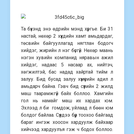
Та бүхэнд энэ өдрийн мэнд хүргье. Би 31
настай, нөхөр 2 хүүхдийн хамт амьдардаг,
төсвийн байгууллагад нягтлан бодогч
хийдэг, жирийн л нэг бүсгүй. Нөхөр маань
нэгэн хувийн компанид няравын ажил
хийдэг, надаас 5 насаар ах, нийтэч,
хөгжилтэй, бас надад хайртай тийм л
залуу. Бид бусад залуу хүмүүсийн адил л
амьдарч байна. Гэвч бид сүүлийн 2 жилд
маш таарамжгүй байх боллоо. Хамгийн
гол нь намайг маш их хардах юм.
Эхлээд л би гомдож, уйлаад л бөөн юм
болдог байлаа. Сүүлдээ бүүр тоохоо байгаад
бараг ингэж хоосон хардуулж байхаар
хийчээд хардуулъя гэж ч бодох боллоо.