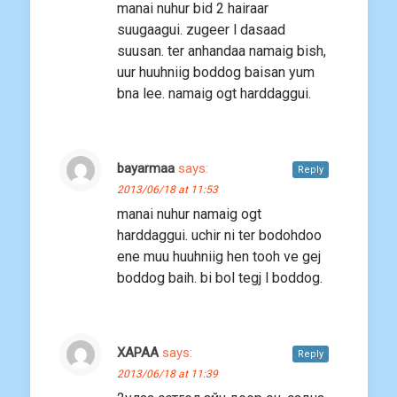
manai nuhur bid 2 hairaar
suugaagui. zugeer l dasaad
suusan. ter anhandaa namaig bish,
uur huuhniig boddog baisan yum
bna lee. namaig ogt harddaggui.
bayarmaa
says:
Reply
2013/06/18 at 11:53
manai nuhur namaig ogt
harddaggui. uchir ni ter bodohdoo
ene muu huuhniig hen tooh ve gej
boddog baih. bi bol tegj l boddog.
ХАРАА
says:
Reply
2013/06/18 at 11:39