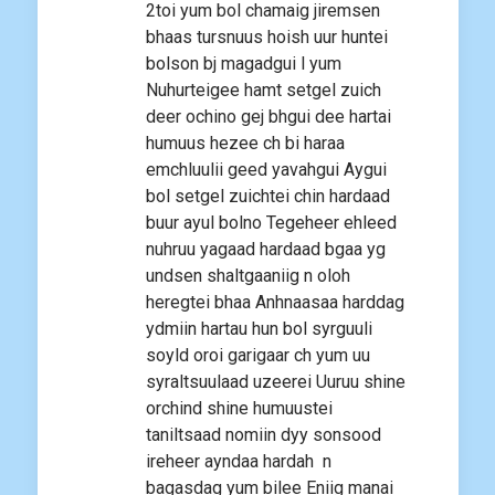
2toi yum bol chamaig jiremsen
bhaas tursnuus hoish uur huntei
bolson bj magadgui l yum
Nuhurteigee hamt setgel zuich
deer ochino gej bhgui dee hartai
humuus hezee ch bi haraa
emchluulii geed yavahgui Aygui
bol setgel zuichtei chin hardaad
buur ayul bolno Tegeheer ehleed
nuhruu yagaad hardaad bgaa yg
undsen shaltgaaniig n oloh
heregtei bhaa Anhnaasaa harddag
ydmiin hartau hun bol syrguuli
soyld oroi garigaar ch yum uu
syraltsuulaad uzeerei Uuruu shine
orchind shine humuustei
taniltsaad nomiin dyy sonsood
ireheer ayndaa hardah n
bagasdag yum bilee Eniig manai