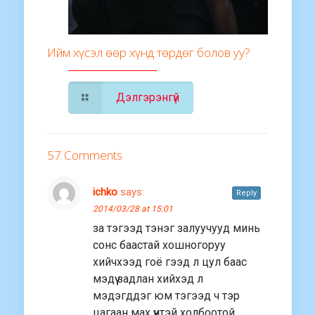
Ийм хүсэл өөр хүнд төрдөг болов уу?
Дэлгэрэнгүй
57 Comments
ichko
says:
Reply
2014/03/28 at 15:01
за тэгээд тэнэг залуучууд минь
сонс баастай хошногоруу
хийчхээд гоё гээд л цул баас
мэдүү задлан хийхэд л
мэдэгддэг юм тэгээд ч тэр
цагаан мах үүнтэй холбоотой