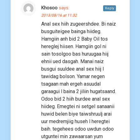
Khosoo
says:
Reply
2013/08/16 at 11:32
Anal sex hiih zugeershdee. Bi naiz
busguiteigee bainga hiideg.
Hamgiin anh bid 2 Baby Oil tos
hereglej hiisen. Hamgiin gol ni
sain tosolgoo bas huruugaa hiij
ehnii ued dasgah. Manai naiz
busgui suuldee anal sex hiij l
tawidag bolson. Yamar negen
tsagaan mah ergeh asuudal
garaagui l baina 2 jiliin hugatsaand.
Odoo bid 2 hiih burdee anal sex
hiideg. Emegtei ni setgel sanaanii
huwid belen biye taiwshruulj arai
uur medremjiig huseh l heregtei
baih. tegehees odoo uwdun odoo
utguntei min zawaarsan yum