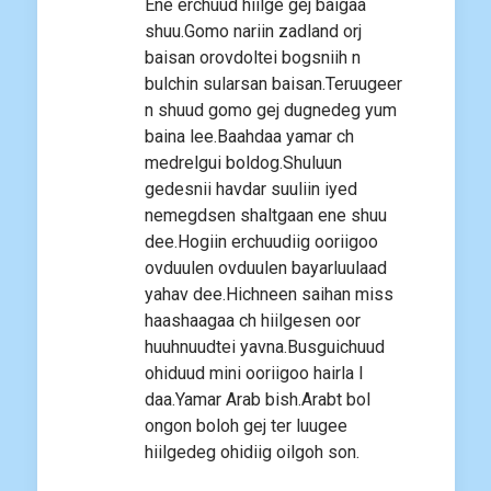
Ene erchuud hiilge gej baigaa
shuu.Gomo nariin zadland orj
baisan orovdoltei bogsniih n
bulchin sularsan baisan.Teruugeer
n shuud gomo gej dugnedeg yum
baina lee.Baahdaa yamar ch
medrelgui boldog.Shuluun
gedesnii havdar suuliin iyed
nemegdsen shaltgaan ene shuu
dee.Hogiin erchuudiig ooriigoo
ovduulen ovduulen bayarluulaad
yahav dee.Hichneen saihan miss
haashaagaa ch hiilgesen oor
huuhnuudtei yavna.Busguichuud
ohiduud mini ooriigoo hairla l
daa.Yamar Arab bish.Arabt bol
ongon boloh gej ter luugee
hiilgedeg ohidiig oilgoh son.