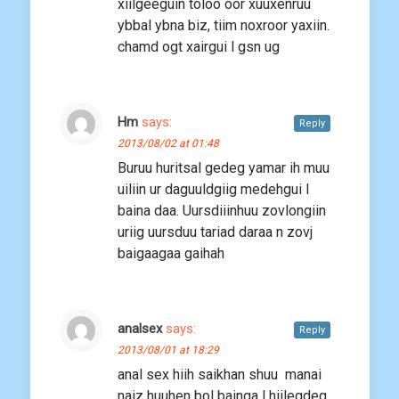
xiilgeeguin toloo oor xuuxenruu
ybbal ybna biz, tiim noxroor yaxiin.
chamd ogt xairgui l gsn ug
Hm
says:
Reply
2013/08/02 at 01:48
Buruu huritsal gedeg yamar ih muu
uiliin ur daguuldgiig medehgui l
baina daa. Uursdiiinhuu zovlongiin
uriig uursduu tariad daraa n zovj
baigaagaa gaihah
analsex
says:
Reply
2013/08/01 at 18:29
anal sex hiih saikhan shuu manai
naiz huuhen bol bainga l hiilegdeg.