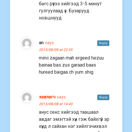
бөгс рүүгээ хийгээд 3-5 минут
гулгуулаад үз. Бузарууд
новшнууд.
an
says:
Reply
2013/08/09 at 22:35
minii zagaan mah ergeed hezuu
bainaa bas zus garaad baas
hureed baigaa ch yum shig
зөвлөгч
says:
Reply
2013/08/08 at 14:43
анус секс хийгээд таашаал
авдаг эмэгтэй хүн гэж байхгүй эр
хүнд л сайхан нэг хийлгэчихвэл