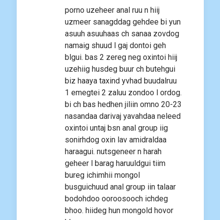
porno uzeheer anal ruu n hiij
uzmeer sanagddag gehdee bi yun
asuuh asuuhaas ch sanaa zovdog
namaig shuud l gaj dontoi geh
blgui. bas 2 zereg neg oxintoi hiij
uzehiig husdeg buur ch butehgui
biz haaya taxind yvhad buudalruu
1 emegtei 2 zaluu zondoo l ordog.
bi ch bas hedhen jiliin omno 20-23
nasandaa darivaj yavahdaa neleed
oxintoi untaj bsn anal group iig
sonirhdog oxin lav amidraldaa
haraagui. nutsgeneer n harah
geheer l barag haruuldgui tiim
bureg ichimhii mongol
busguichuud anal group iin talaar
bodohdoo ooroosooch ichdeg
bhoo. hiideg hun mongold hovor