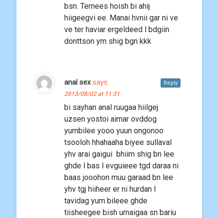
bsn. Ternees hoish bi ahij
hiigeegvi ee. Manai hvnii gar ni ve
ve ter haviar ergeldeed l bdgiin
donttson ym shig bgn kkk
anal sex
says:
Reply
2013/08/02 at 11:31
bi sayhan anal ruugaa hiilgej
uzsen yostoi aimar ovddog
yumbilee yooo yuun ongonoo
tsooloh hhahaaha biyee sullaval
yhv arai gaigui bhiim shig bn lee
ghde l bas l evguieee tgd daraa ni
baas jooohon muu garaad bn lee
yhv tgj hiiheer er ni hurdan l
tavidag yum bileee ghde
tiisheegee bish umaigaa sn bariu