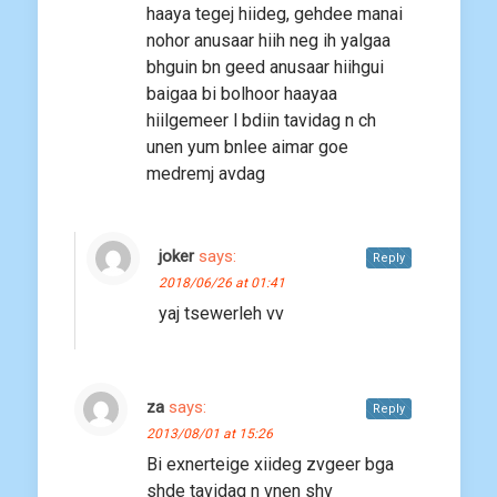
haaya tegej hiideg, gehdee manai
nohor anusaar hiih neg ih yalgaa
bhguin bn geed anusaar hiihgui
baigaa bi bolhoor haayaa
hiilgemeer l bdiin tavidag n ch
unen yum bnlee aimar goe
medremj avdag
joker
says:
Reply
2018/06/26 at 01:41
yaj tsewerleh vv
za
says:
Reply
2013/08/01 at 15:26
Bi exnerteige xiideg zvgeer bga
shde tavidag n vnen shv