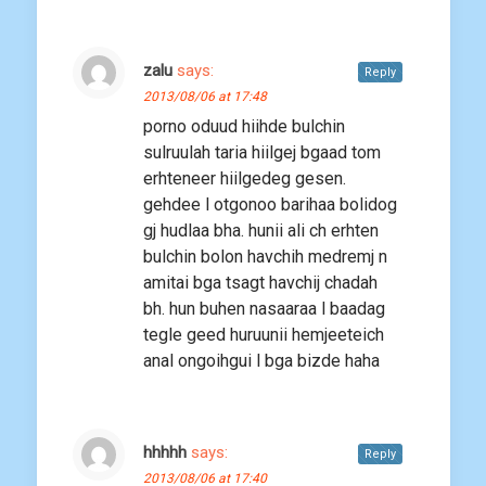
zalu
says:
Reply
2013/08/06 at 17:48
porno oduud hiihde bulchin
sulruulah taria hiilgej bgaad tom
erhteneer hiilgedeg gesen.
gehdee l otgonoo barihaa bolidog
gj hudlaa bha. hunii ali ch erhten
bulchin bolon havchih medremj n
amitai bga tsagt havchij chadah
bh. hun buhen nasaaraa l baadag
tegle geed huruunii hemjeeteich
anal ongoihgui l bga bizde haha
hhhhh
says:
Reply
2013/08/06 at 17:40