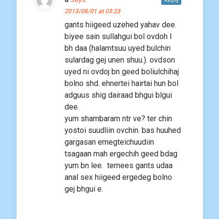
Reply
2013/08/01 at 03:23
gants hiigeed uzehed yahav dee.
biyee sain sullahgui bol ovdoh l
bh daa (halamtsuu uyed bulchin
sulardag gej unen shuu.). ovdson
uyed ni ovdoj bn geed boliulchihaj
bolno shd. ehnertei hairtai hun bol
adguus shig dairaad bhgui blgui
dee.
yum shambaram ntr ve? ter chin
yostoi suudliin ovchin. bas huuhed
gargasan emegteichuudiin
tsagaan mah ergechih geed bdag
yum bn lee. ternees gants udaa
anal sex hiigeed ergedeg bolno
gej bhgui e.