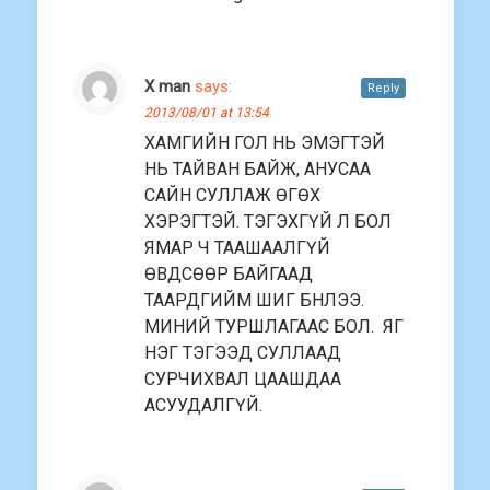
X man
says:
Reply
2013/08/01 at 13:54
ХАМГИЙН ГОЛ НЬ ЭМЭГТЭЙ
НЬ ТАЙВАН БАЙЖ, АНУСАА
САЙН СУЛЛАЖ ӨГӨХ
ХЭРЭГТЭЙ. ТЭГЭХГҮЙ Л БОЛ
ЯМАР Ч ТААШААЛГҮЙ
ӨВДСӨӨР БАЙГААД
ТААРДГИЙМ ШИГ БНЛЭЭ.
МИНИЙ ТУРШЛАГААС БОЛ. ЯГ
НЭГ ТЭГЭЭД СУЛЛААД
СУРЧИХВАЛ ЦААШДАА
АСУУДАЛГҮЙ.