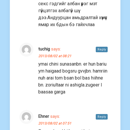
секс гэдгийг албан үүрэг мэт
гүйцэтгэх албагүй шүү
дээ.Андуурцан амьдралтай хүмүүс
ямар их бдын бэ гайхчлаа
tuchig
says:
Reply
2013/08/02 at 08:21
ymai chini sunasanbn. er hun bariu
ym haigaad bogsru gvvjbn. hamriin
nuh arai tom bsan bol bas hiihne
bn. zoriultaar ni ashigla.zugeer l
baasaa garga
Ehner
says:
Reply
2013/08/02 at 07:51