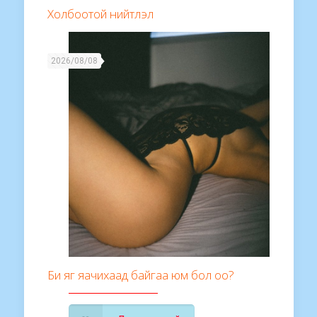
Холбоотой нийтлэл
2026/08/08
Би яг яачихаад байгаа юм бол оо?