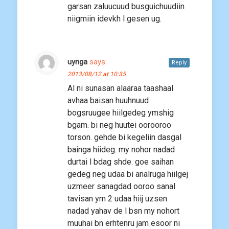
garsan zaluucuud busguichuudiin
niigmiin idevkh l gesen ug.
uynga
says:
Reply
2013/08/12 at 10:35
Al ni sunasan alaaraa taashaal
avhaa baisan huuhnuud
bogsruugee hiilgedeg ymshig
bgam. bi neg huutei oorooroo
torson. gehde bi kegeliin dasgal
bainga hiideg. my nohor nadad
durtai l bdag shde. goe saihan
gedeg neg udaa bi analruga hiilgej
uzmeer sanagdad ooroo sanal
tavisan ym 2 udaa hiij uzsen
nadad yahav de l bsn my nohort
muuhai bn erhtenru jam esoor ni