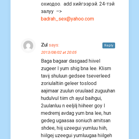
охиодоо. add хийгээрэй. 24-тэй
залуу –>
badrah_sex@yahoo.com
Zul
says:
Reply
2013/08/02 at 20:05
Baga bagaar dasgaad hiivel
zugeer l yum shig bna lee. Klism
tavij shuluun gedsee tseverleed
zoriulaltiin geleer toslood
aajimaar zuulun oruulaad zuguuhan
hudulvul tiim ch ayul baihgui,
2uulanluu n eeljilj hiiheer goy l
medremj avdag yum bna lee, hun
gedeg ugaasaa soniuch amitsan
shdee, hiij uzeegui yumluu hiih,
hiilgej uzeegui yumluugaa hiilgeh