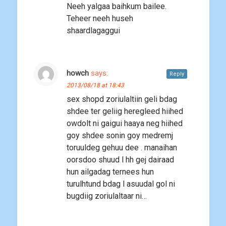
Neeh yalgaa baihkum bailee.
Teheer neeh huseh
shaardlagaggui
howch
says:
Reply
2013/08/18 at 18:43
sex shopd zoriulaltiin geli bdag
shdee ter geliig heregleed hiihed
owdolt ni gaigui haaya neg hiihed
goy shdee sonin goy medremj
toruuldeg gehuu dee . manaihan
oorsdoo shuud l hh gej dairaad
hun ailgadag ternees hun
turulhtund bdag l asuudal gol ni
bugdiig zoriulaltaar ni…