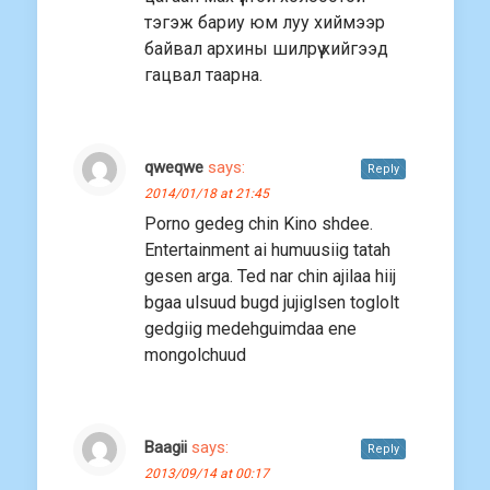
тэгэж бариу юм луу хиймээр
байвал архины шилрүү хийгээд
гацвал таарна.
qweqwe
says:
Reply
2014/01/18 at 21:45
Porno gedeg chin Kino shdee.
Entertainment ai humuusiig tatah
gesen arga. Ted nar chin ajilaa hiij
bgaa ulsuud bugd jujiglsen toglolt
gedgiig medehguimdaa ene
mongolchuud
Baagii
says:
Reply
2013/09/14 at 00:17