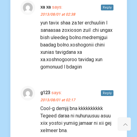
xa xa
says:
Reply
2013/08/01 at 02:38
yun tavix shaa za.ter erchuuliin l
sanaasaa zoxioson zuil .chi ungax
bish uleedeg bolno.medremjgui
baadag bolno.xoshogonii chini
xunias tavigdana xa
xa.xoshnogooroo tavidag xun
gomonuud l bdagiin
g123
says:
Reply
2013/08/01 at 02:17
Cool-g demjij bna kkkkkkkkkk
Tegeed daraa ni nuhuruusuu asuu
xiix yostoi yumiig jamaar ni xii gej
xelmeer bna.