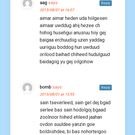
aag
says:
Reply
2013/08/01 at 16:07
aimar aimar heden uda hiilgesen
aimaar uwddug ahij hezee ch
hiihiig husehgui anusruu hiiy gej
baigaa erchuudiig uzen yaddag
uuriiguu boddog hun uwduud
orilood baihad chiheed hudulguud
baidagiig yu gej oilgohow
bomb
says:
Reply
2013/08/01 at 15:55
sain tseverleed, sain gel dej bgad
serlee bas sain hodolgoj bgaad
zoolnoor hiihed ehleed jaahan
ovdon suuldee yanzin goe
boldiishdee, bi bas nohorteigoo