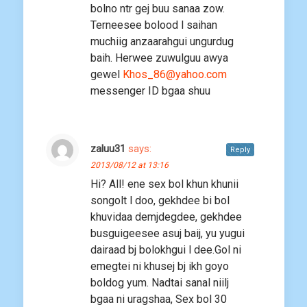
bolno ntr gej buu sanaa zow.
Terneesee bolood l saihan
muchiig anzaarahgui ungurdug
baih. Herwee zuwulguu awya
gewel
Khos_86@yahoo.com
messenger ID bgaa shuu
zaluu31
says:
Reply
2013/08/12 at 13:16
Hi? All! ene sex bol khun khunii
songolt l doo, gekhdee bi bol
khuvidaa demjdegdee, gekhdee
busguigeesee asuj baij, yu yugui
dairaad bj bolokhgui l dee.Gol ni
emegtei ni khusej bj ikh goyo
boldog yum. Nadtai sanal niilj
bgaa ni uragshaa, Sex bol 30