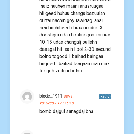
naiz huuhen maani anusruugaa
hiilgeed huhuu changa bazuulah
durtai hachin goy tawidag .anal
sex hiichiheed daraa ni udurt 3
dooshgui udaa hoshnogonii nuhee
10-15 udaa changalj sullahh
dasagal hii sain l bol 2-30 secund
bolno tegeed l baihad baingaa
hiigeed l baihad tsagaan mah ene
ter geh zuilgui bolno.
bigde_1911
says:
Reply
2013/08/01 at 16:10
bomb dajgui sanagdaj bna….