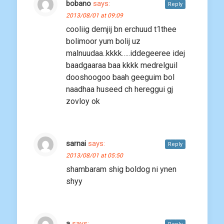
bobano
says:
Reply
2013/08/01 at 09:09
cooliig demjij bn erchuud t1thee
bolimoor yum bolij uz
malnuudaa..kkkk…..iddegeeree idej
baadgaaraa baa kkkk medrelguil
dooshoogoo baah geeguim bol
naadhaa huseed ch hereggui gj
zovloy ok
sarnai
says:
Reply
2013/08/01 at 05:50
shambaram shig boldog ni ynen
shyy
a
says: