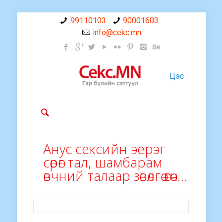
99110103
90001603
info@cekc.mn
Цэс
Анус сексийн эерэг
сөрөг тал, шамбарам
өвчний талаар зөвөлгөө өгөөч…