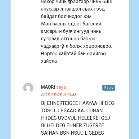
нөхөр чинь үтрээгээр чинь биш
анусаар л таашал авах гээд
байдаг болчихдог юм.
Мөн насны эцэст бөгсний
амсарын булчингууд чинь
сулраад өтгөнөө барьж
чадхааргүй л болж хоцронодоо.
Өөртөө хайртай бай өрийгөө
хайрла.
MAORI
says:
Reply
2013/08/08 at 14:33
BI EHNERTEIGEE HAAYAA HIIDEG
TOSOLJ BGAAD AAJUUHAN
HIIDEG UVDVUL HELEEREI GEJ
BI HELDEG EHNER ZUGEREE
SAIHAN BSN HSUU L GEDEG