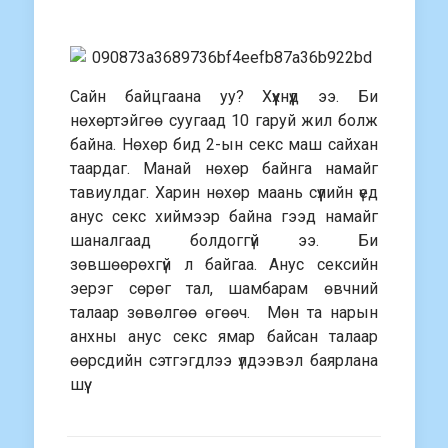
Сайн байцгаана уу? Хүүхнүүд ээ. Би
нөхөртэйгөө суугаад 10 гаруй жил болж
байна. Нөхөр бид 2-ын секс маш сайхан
таардаг. Манай нөхөр байнга намайг
тавиулдаг. Харин нөхөр маань сүүлийн үед
анус секс хиймээр байна гээд намайг
шаналгаад болдоггүй ээ. Би
зөвшөөрөхгүй л байгаа. Анус сексийн
эерэг сөрөг тал, шамбарам өвчний
талаар зөвөлгөө өгөөч. Мөн та нарын
анхны анус секс ямар байсан талаар
өөрсдийн сэтгэгдлээ үлдээвэл баярлана
шүү.