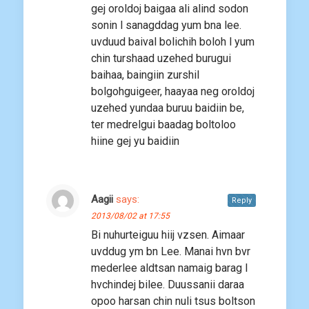
gej oroldoj baigaa ali alind sodon
sonin l sanagddag yum bna lee.
uvduud baival bolichih boloh l yum
chin turshaad uzehed burugui
baihaa, baingiin zurshil
bolgohguigeer, haayaa neg oroldoj
uzehed yundaa buruu baidiin be,
ter medrelgui baadag boltoloo
hiine gej yu baidiin
Aagii
says:
Reply
2013/08/02 at 17:55
Bi nuhurteiguu hiij vzsen. Aimaar
uvddug ym bn Lee. Manai hvn bvr
mederlee aldtsan namaig barag l
hvchindej bilee. Duussanii daraa
opoo harsan chin nuli tsus boltson