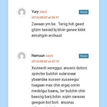
Yury
says:
Reply
2013/08/02 at 06:41
Zawaan ym be . Teriig hiih geed
glizm tawiad bj bhiin genee kkkk
aimshgiin erchuud
Namuun
says:
Reply
2013/08/02 at 02:10
Xezeech xereggui. anusnii dotorx
spincter bulchin sularsnaar
ybaandaa xussen xusseegui
tsagaan max chin ergej ooriin
medelgui baana,, ter bulchin chin
baasiig barij bdiin. xojim xarasax
geeguin bol boli. anusruu