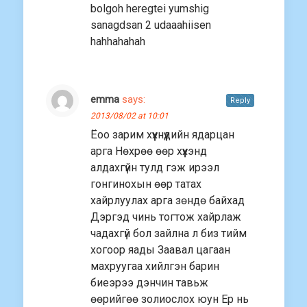
bolgoh heregtei yumshig
sanagdsan 2 udaaahiisen
hahhahahah
emma
says:
Reply
2013/08/02 at 10:01
Ёоо зарим хүүүхнүүдийн ядарцан
арга Нөхрөө өөр хүүхэнд
алдахгүйн тулд гэж ирээл
гонгинохын өөр татах
хайрлуулах арга зөндө байхад
Дэргэд чинь тогтож хайрлаж
чадахгүй бол зайлна л биз тийм
хогоор яады Заавал цагаан
махруугаа хийлгэн барин
биеэрээ дэнчин тавьж
өөрийгөө золиослох юун Ер нь