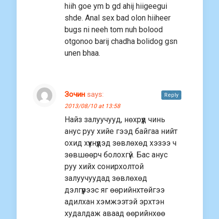
hiih goe ym b gd ahij hiigeegui
shde. Anal sex bad olon hiiheer
bugs ni neeh tom nuh bolood
otgonoo barij chadha bolidog gsn
unen bhaa.
Зочин
says:
Reply
2013/08/10 at 13:58
Найз залуучууд, нөхрүүд чинь
анус руу хийе гээд байгаа нийт
охид хүүхнүүдэд зөвлөхөд хэзээ ч
зөвшөөрч болохгүй. Бас анус
руу хийх сонирхолтой
залуучуудад зөвлөхөд
дэлгүүрээс яг өөрийнхтөйгээ
адилхан хэмжээтэй эрхтэн
худалдаж аваад өөрийнхөө