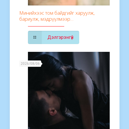
Минийхээс том байдгийг харуулж,
бариулж, мэдрүүлмээр…
Дэлгэрэнгүй
2026/08/06