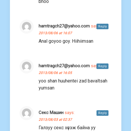
bhoo
hamtragch27@yahoo.com
says:
Reply
2013/08/06 at 16:07
Anal goyoo goy. Hiihiimsan
hamtragch27@yahoo.com
says:
Reply
2013/08/06 at 16:05
yoo shan huuhentei zad bavaltsah
yumsan
Секс Машин
says:
Reply
2013/08/03 at 02:37
Галзуу секс хүсэж байна уу