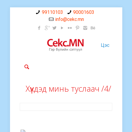
99110103
90001603
info@cekc.mn
Цэс
Хүүхдэд минь туслаач /4/