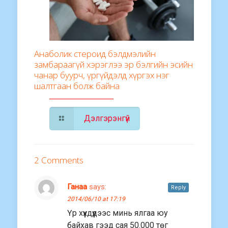
Анаболик стероид бэлдмэлийн
замбараагүй хэрэглээ эр бэлгийн эсийн
чанар буурч, үргүйдэлд хүргэх нэг
шалтгаан болж байна
Дэлгэрэнгүй
2 Comments
Ганаа
says:
Reply
2014/06/10 at 17:19
Үр хүүхдүүдээс минь ялгаа юу
байхав гээд сая 50.000 төг