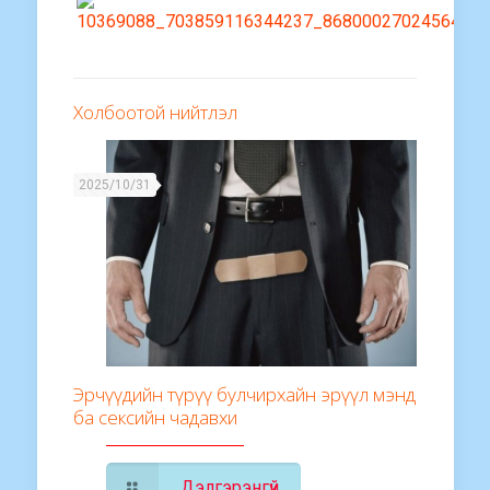
Холбоотой нийтлэл
2025/10/31
Эрчүүдийн түрүү булчирхайн эрүүл мэнд
ба сексийн чадавхи
Дэлгэрэнгүй