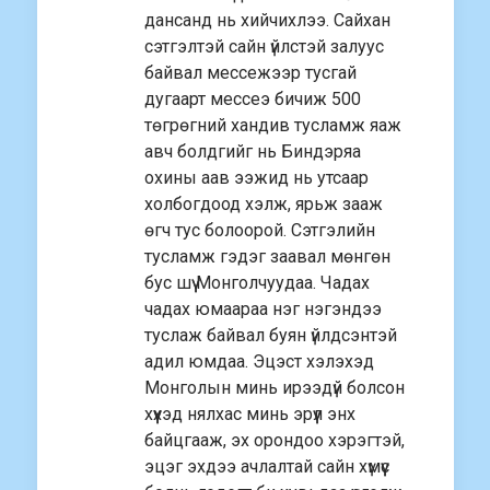
дансанд нь хийчихлээ. Сайхан
сэтгэлтэй сайн үйлстэй залуус
байвал мессежээр тусгай
дугаарт мессеэ бичиж 500
төгрөгний хандив тусламж яаж
авч болдгийг нь Биндэряа
охины аав ээжид нь утсаар
холбогдоод хэлж, ярьж зааж
өгч тус болоорой. Сэтгэлийн
тусламж гэдэг заавал мөнгөн
бус шүү Монголчуудаа. Чадах
чадах юмаараа нэг нэгэндээ
туслаж байвал буян үйлдсэнтэй
адил юмдаа. Эцэст хэлэхэд
Монголын минь ирээдүй болсон
хүүхэд нялхас минь эрүүл энх
байцгааж, эх орондоо хэрэгтэй,
эцэг эхдээ ачлалтай сайн хүмүүс