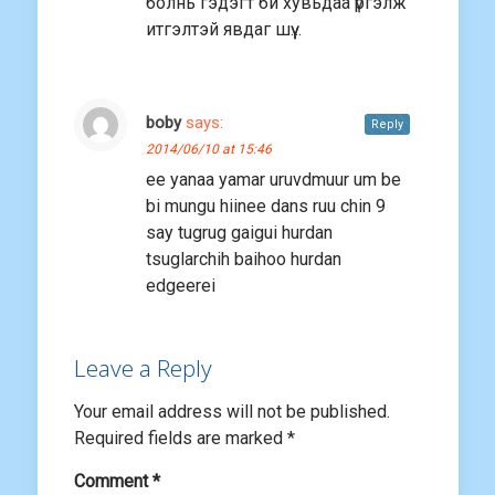
болнь гэдэгт би хувьдаа үргэлж
итгэлтэй явдаг шүү…
boby
says:
Reply
2014/06/10 at 15:46
ee yanaa yamar uruvdmuur um be
bi mungu hiinee dans ruu chin 9
say tugrug gaigui hurdan
tsuglarchih baihoo hurdan
edgeerei
Leave a Reply
Your email address will not be published.
Required fields are marked
*
Comment
*