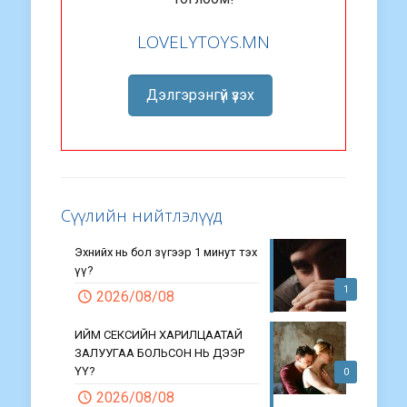
LOVELYTOYS.MN
Дэлгэрэнгүй үзэх
Сүүлийн нийтлэлүүд
Эхнийх нь бол зүгээр 1 минут тэх
үү?
1
2026/08/08
ИЙМ СЕКСИЙН ХАРИЛЦААТАЙ
ЗАЛУУГАА БОЛЬСОН НЬ ДЭЭР
ҮҮ?
0
2026/08/08