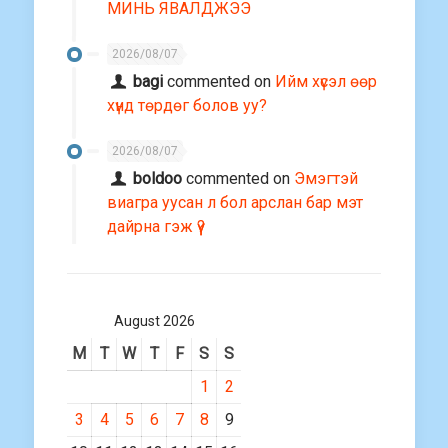
МИНЬ ЯВАЛДЖЭЭ
2026/08/07
bagi
commented on
Ийм хүсэл өөр
хүнд төрдөг болов уу?
2026/08/07
boldoo
commented on
Эмэгтэй
виагра уусан л бол арслан бар мэт
дайрна гэж үү?
August 2026
M
T
W
T
F
S
S
1
2
3
4
5
6
7
8
9