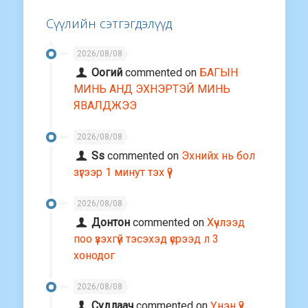
Сүүлийн сэтгэгдэлүүд
2026/08/08
Оогий
commented on
БАГЫН
МИНЬ АНД ЭХНЭРТЭЙ МИНЬ
ЯВАЛДЖЭЭ
2026/08/08
Ss
commented on
Эхнийх нь бол
зүгээр 1 минут тэх үү?
2026/08/08
Донтон
commented on
Хүчлээд
поо үзэхгүй тэсэхэд үсрээд л 3
хонодог
2026/08/08
Судлаач
commented on
Үнэн үү?