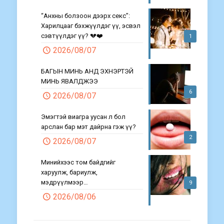
“Анхны болзоон дээрх секс”:
Харилцааг бэхжүүлдэг үү, эсвэл
сэвтүүлдэг үү? 💔❤️
1
2026/08/07
БАГЫН МИНЬ АНД ЭХНЭРТЭЙ
МИНЬ ЯВАЛДЖЭЭ
6
2026/08/07
Эмэгтэй виагра уусан л бол
арслан бар мэт дайрна гэж үү?
2
2026/08/07
Минийхээс том байдгийг
харуулж, бариулж,
мэдрүүлмээр…
9
2026/08/06