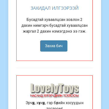
ЗАХИДАЛ ИЛГЭЭРЭЭЙ
Бусадтай хуваалцсан зовлон 2
дахин нимгэрч бусадтай хуваалцсан
жаргал 2 дахин нэмэгдэнэ ээ гэж.
Захиа бич
Эрчүүд, хүүхнүүд, гэр бүлийн хосуудын
тоглоом!