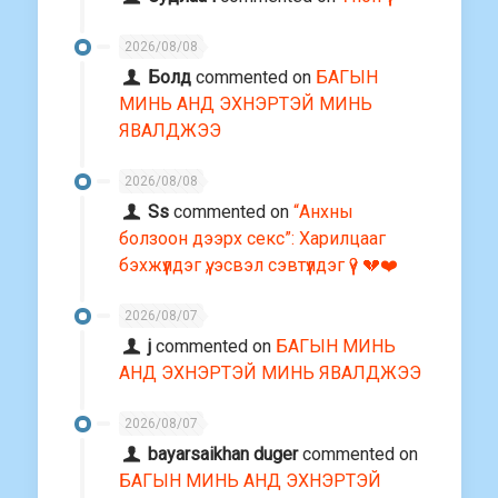
2026/08/08
Болд
commented on
БАГЫН
МИНЬ АНД ЭХНЭРТЭЙ МИНЬ
ЯВАЛДЖЭЭ
2026/08/08
Ss
commented on
“Анхны
болзоон дээрх секс”: Харилцааг
бэхжүүлдэг үү, эсвэл сэвтүүлдэг үү? 💔❤️
2026/08/07
j
commented on
БАГЫН МИНЬ
АНД ЭХНЭРТЭЙ МИНЬ ЯВАЛДЖЭЭ
2026/08/07
bayarsaikhan duger
commented on
БАГЫН МИНЬ АНД ЭХНЭРТЭЙ