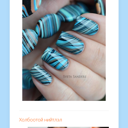
Холбоотой нийтлэл