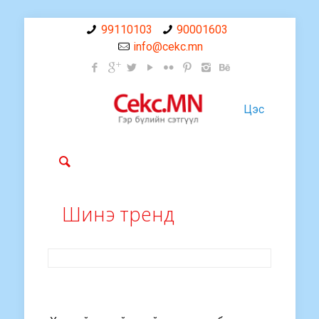
99110103
90001603
info@cekc.mn
Цэс
Шинэ тренд