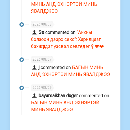
МИНЬ АНД ЭХНЭРТЭЙ МИНЬ
ЯВАЛДЖЭЭ
2026/08/08
Ss
commented on
“Анхны
болзоон дээрх секс”: Харилцааг
бэхжүүлдэг үү, эсвэл сэвтүүлдэг үү? 💔❤️
2026/08/07
j
commented on
БАГЫН МИНЬ
АНД ЭХНЭРТЭЙ МИНЬ ЯВАЛДЖЭЭ
2026/08/07
bayarsaikhan duger
commented on
БАГЫН МИНЬ АНД ЭХНЭРТЭЙ
МИНЬ ЯВАЛДЖЭЭ