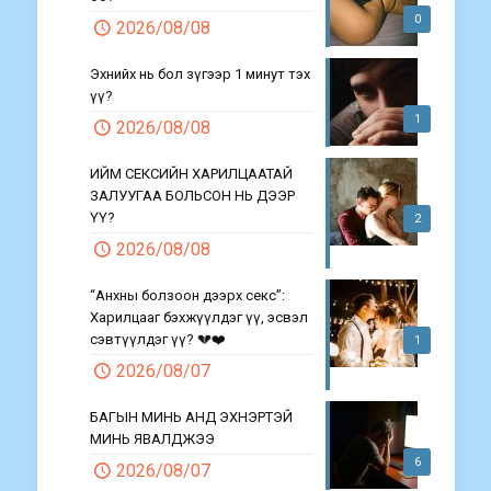
0
2026/08/08
Эхнийх нь бол зүгээр 1 минут тэх
үү?
1
2026/08/08
ИЙМ СЕКСИЙН ХАРИЛЦААТАЙ
ЗАЛУУГАА БОЛЬСОН НЬ ДЭЭР
ҮҮ?
2
2026/08/08
“Анхны болзоон дээрх секс”:
Харилцааг бэхжүүлдэг үү, эсвэл
сэвтүүлдэг үү? 💔❤️
1
2026/08/07
БАГЫН МИНЬ АНД ЭХНЭРТЭЙ
МИНЬ ЯВАЛДЖЭЭ
6
2026/08/07