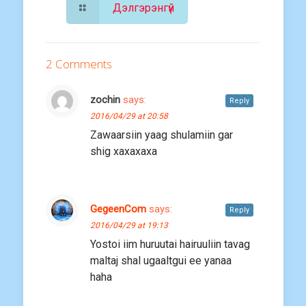
Дэлгэрэнгүй
2 Comments
zochin
says:
Reply
2016/04/29 at 20:58
Zawaarsiin yaag shulamiin gar
shig xaxaxaxa
GegeenCom
says:
Reply
2016/04/29 at 19:13
Yostoi iim huruutai hairuuliin tavag
maltaj shal ugaaltgui ee yanaa
haha