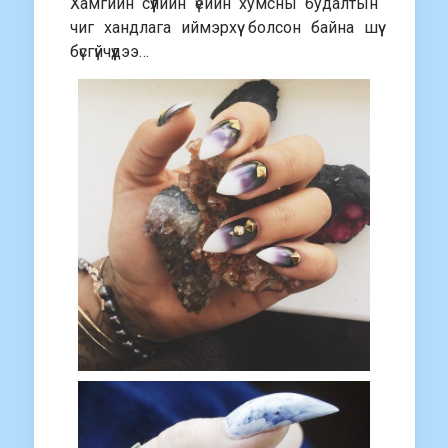
Хамгийн сүүлийн үеийн хумсны будалтын
чиг хандлага иймэрхүү болсон байна шүү
бүсгүйчүүдээ…