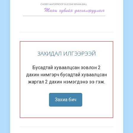
ЗАХИДАЛ ИЛГЭЭРЭЭЙ
Бусадтай хуваалцсан зовлон 2
дахин нимгэрч бусадтай хуваалцсан
жаргал 2 дахин нэмэгдэнэ ээ гэж.
Захиа бич