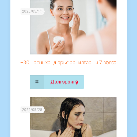
2025/05/11
+30 насныханд арьс арчилгааны 7 зөвлөгөө
Дэлгэрэнгүй
2022/05/28