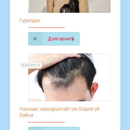
Гурилдах
Дэлгэрэнгүй
2022/05/13
Наснаас хамааралтай гэж бодохгүй
байна