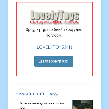
Эрчүүд, хүүхнүүд, гэр бүлийн хосуудын
тоглоом!
LOVELYTOYS.MN
Дэлгэрэнгүй үзэх
Сүүлийн нийтлэлүүд
Би яг яачихаад байгаа юм бол
оо?