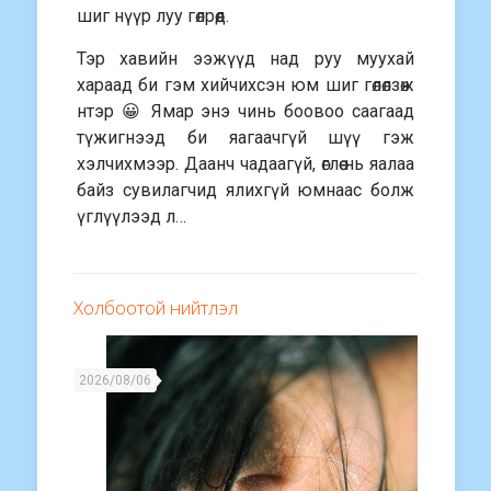
шиг нүүр луу гөлрөөд.
Тэр хавийн ээжүүд над руу муухай
хараад би гэм хийчихсэн юм шиг гөлөлзөж
нтэр 😀 Ямар энэ чинь боовоо саагаад
түжигнээд би яагаачгүй шүү гэж
хэлчихмээр. Даанч чадаагүй, өглөө нь яалаа
байз сувилагчид ялихгүй юмнаас болж
үглүүлээд л…
Холбоотой нийтлэл
2026/08/06