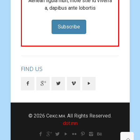
Aenean ligula nibh, mole stie id viverra
a, dapibus ante lobortis
Subscribe
FIND US
© 2026 Секс.мн. All Rights Reserved.
dot.mn