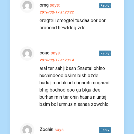
omg
says:
Reply
2016/08/17 at 23:22
eregteii emegtei tusdaa oor oor
orooond hewtdeg zde
сонс
says:
Reply
2016/08/17 at 23:14
arai ter sahij bsan 5nastai ohino
huchindeed bsiim bish bzde
hudulj muduluud dugarch mugarad
bhig bodhod eoo gu blgu dee
burhan min ter ohin haana n untaj
bsim bol umnus n sanaa zowchlo
Zochin
says:
Reply