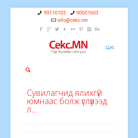
99110103
90001603
info@cekc.mn
Цэс
Сувилагчид ялихгүй
юмнаас болж үглүүлээд
л…