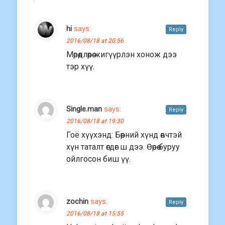
hi
says:
Reply
2016/08/18 at 20:56
Мөрөөдлөөрөө жигүүрлэн хонож дээ
тэр хүү.
Single.man
says:
Reply
2016/08/18 at 19:30
Гоё хүүхэнд: Бөөрний хүнд өвчтэй
хүн таталт өгдөг ш дээ. Өөрөө буруу
ойлгосон биш үү.
zochin
says:
Reply
2016/08/18 at 15:55