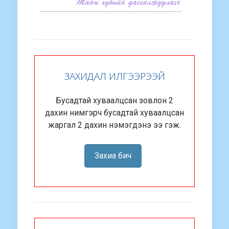
ЗАХИДАЛ ИЛГЭЭРЭЭЙ
Бусадтай хуваалцсан зовлон 2
дахин нимгэрч бусадтай хуваалцсан
жаргал 2 дахин нэмэгдэнэ ээ гэж.
Захиа бич