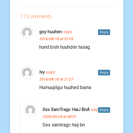
17 Comments
goy huuhen
says:
Reply
2016/08/18 at 22:55
hund bish huuhdiin tasag
Ivy
says:
Reply
2016/08/18 at 21:27
Humuujilgui huuhed baina
Sex XamTragc HaiJ BnA
says:
Reply
2026/03/24 at 08:01
Sex xamtragc haij bn