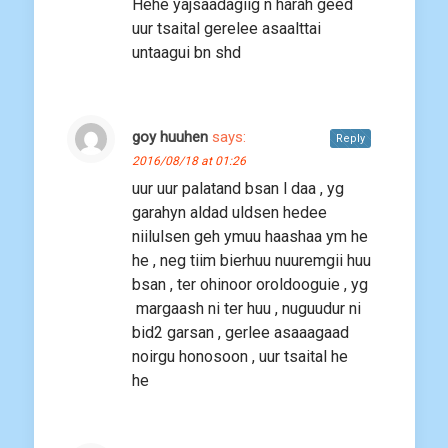
Hehe yajsaadagiig n harah geed
uur tsaital gerelee asaalttai
untaagui bn shd
goy huuhen
says:
Reply
2016/08/18 at 01:26
uur uur palatand bsan l daa , yg
garahyn aldad uldsen hedee
niilulsen geh ymuu haashaa ym he
he , neg tiim bierhuu nuuremgii huu
bsan , ter ohinoor oroldooguie , yg
margaash ni ter huu , nuguudur ni
bid2 garsan , gerlee asaaagaad
noirgu honosoon , uur tsaital he
he