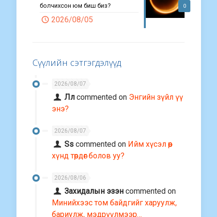
болчихсон юм биш биз?
0
2026/08/05
Сүүлийн сэтгэгдэлүүд
2026/08/07
Лл
commented on
Энгийн зүйл үү
энэ?
2026/08/07
Ss
commented on
Ийм хүсэл өөр
хүнд төрдөг болов уу?
2026/08/06
Захидалын эзэн
commented on
Минийхээс том байдгийг харуулж,
бариулж, мэдрүүлмээр…