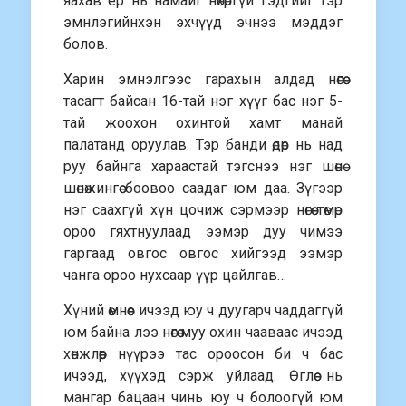
яахав ер нь намайг нөхөргүй гэдгийг тэр
эмнлэгийнхэн эхчүүд эчнээ мэддэг
болов.
Харин эмнэлгээс гарахын алдад нөгөө
тасагт байсан 16-тай нэг хүүг бас нэг 5-
тай жоохон охинтой хамт манай
палатанд оруулав. Тэр банди өдөр нь над
руу байнга хараастай тэгснээ нэг шөнө
шөнөжингөө боовоо саадаг юм даа. Зүгээр
нэг саахгүй хүн цочиж сэрмээр нөгөө төмөр
ороо гяхтнуулаад ээмэр дуу чимээ
гаргаад овгос овгос хийгээд ээмэр
чанга ороо нухсаар үүр цайлгав…
Хүний өмнөөс ичээд юу ч дуугарч чаддаггүй
юм байна лээ нөгөө муу охин чааваас ичээд
хөнжлөөр нүүрээ тас ороосон би ч бас
ичээд, хүүхэд сэрж уйлаад. Өглөө нь
мангар бацаан чинь юу ч болоогүй юм