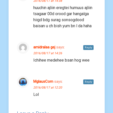
2016/08/17 at 14:38
huuchin ajliin eregtei humuus ajliin
tsagaar 00d orood gar hangalga
hiigd bdg surag sonsogdood
baisan u ch bish yum bn l da haha
amidralaa gej
says:
Reply
2016/08/17 at 14:26
Ichihee medehee bsan hog wee
MglausCom
says:
Reply
2016/08/17 at 12:20
Lol