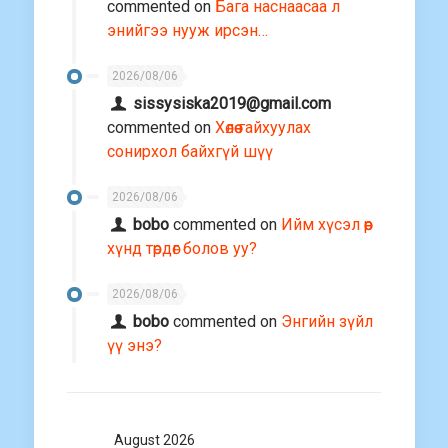
commented on
Бага наснаасаа л
энийгээ нууж ирсэн…
2026/08/06
sissysiska2019@gmail.com
commented on
Хөлөө гайхуулах
сонирхол байхгүй шүү
2026/08/06
bobo
commented on
Ийм хүсэл өөр
хүнд төрдөг болов уу?
2026/08/06
bobo
commented on
Энгийн зүйл
үү энэ?
August 2026