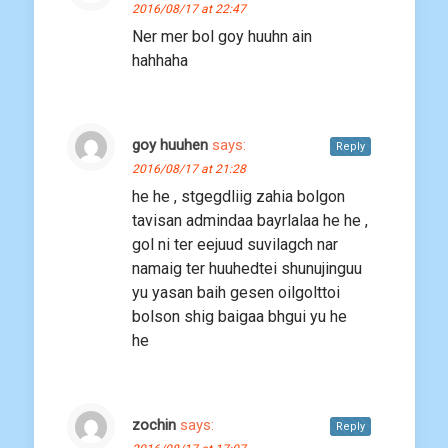
2016/08/17 at 22:47
Ner mer bol goy huuhn ain
hahhaha
goy huuhen
says:
Reply
2016/08/17 at 21:28
he he , stgegdliig zahia bolgon
tavisan admindaa bayrlalaa he he ,
gol ni ter eejuud suvilagch nar
namaig ter huuhedtei shunujinguu
yu yasan baih gesen oilgolttoi
bolson shig baigaa bhgui yu he
he
zochin
says:
Reply