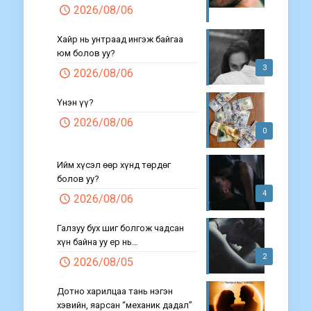
2026/08/06
Хайр нь унтраад ингэж байгаа
юм болов уу?
3
2026/08/06
Үнэн үү?
2026/08/06
0
Ийм хүсэл өөр хүнд төрдөг
болов уу?
4
2026/08/06
Галзуу бух шиг болгож чадсан
хүн байна уу ер нь…
2
2026/08/05
Дотно харилцаа тань нэгэн
хэвийн, яарсан “механик дадал”