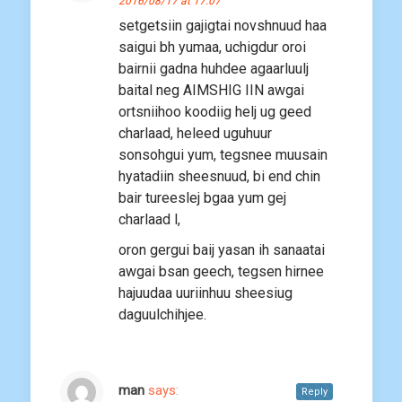
2016/08/17 at 17:07
setgetsiin gajigtai novshnuud haa
saigui bh yumaa, uchigdur oroi
bairnii gadna huhdee agaarluulj
baital neg AIMSHIG IIN awgai
ortsniihoo koodiig helj ug geed
charlaad, heleed uguhuur
sonsohgui yum, tegsnee muusain
hyatadiin sheesnuud, bi end chin
bair tureeslej bgaa yum gej
charlaad l,
oron gergui baij yasan ih sanaatai
awgai bsan geech, tegsen hirnee
hajuudaa uuriinhuu sheesiug
daguulchihjee.
man
says:
Reply