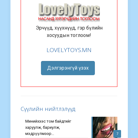
Эрчүүд, хүүхнүүд, гэр бүлийн
хосуудын тоглоом!
LOVELYTOYS.MN
Дэлгэрэнгүй үзэх
Сүүлийн нийтлэлүүд
Минийхээс том байдгийг
харуулж, бариулж,
мэдрүүлмээр…
7