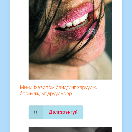
Минийхээс том байдгийг харуулж,
бариулж, мэдрүүлмээр…
Дэлгэрэнгүй