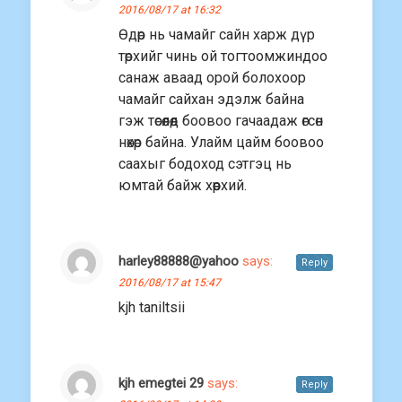
2016/08/17 at 16:32
Өдөр нь чамайг сайн харж дүр
төрхийг чинь ой тогтоомжиндоо
санаж аваад орой болохоор
чамайг сайхан эдэлж байна
гэж төсөөлөөд боовоо гачаадаж өгсөн
нөхөр байна. Улайм цайм боовоо
саахыг бодоход сэтгэц нь
юмтай байж хөөрхий.
harley88888@yahoo
says:
Reply
2016/08/17 at 15:47
kjh taniltsii
kjh emegtei 29
says:
Reply