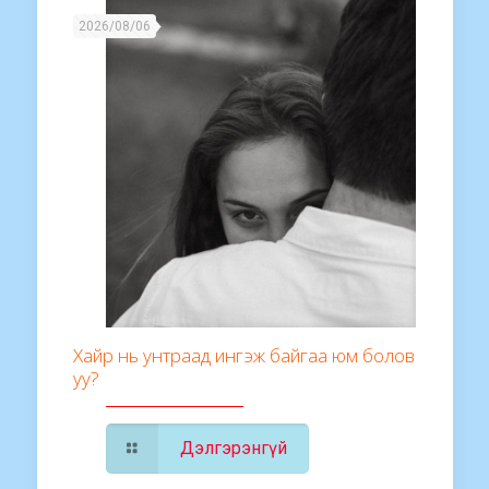
2026/08/06
Хайр нь унтраад ингэж байгаа юм болов
уу?
Дэлгэрэнгүй