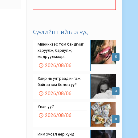
Сүүлийн нийтлэлүүд
Минийхээс том байдгийг
харуулж, бариулж,
мэдрүүлмээр…
5
2026/08/06
Хайр нь унтраад ингэж
байгаа юм болов уу?
3
2026/08/06
Үнэн үү?
2026/08/06
0
Ийм хүсэл өөр хүнд