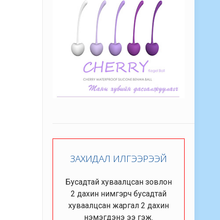
ЗАХИДАЛ ИЛГЭЭРЭЭЙ
Бусадтай хуваалцсан зовлон
2 дахин нимгэрч бусадтай
хуваалцсан жаргал 2 дахин
нэмэгдэнэ ээ гэж.