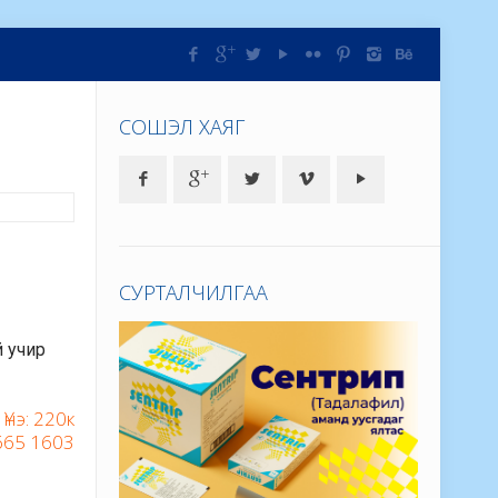
СОШЭЛ ХАЯГ
СУРТАЛЧИЛГАА
й учир
Үнэ: 220к
9665 1603