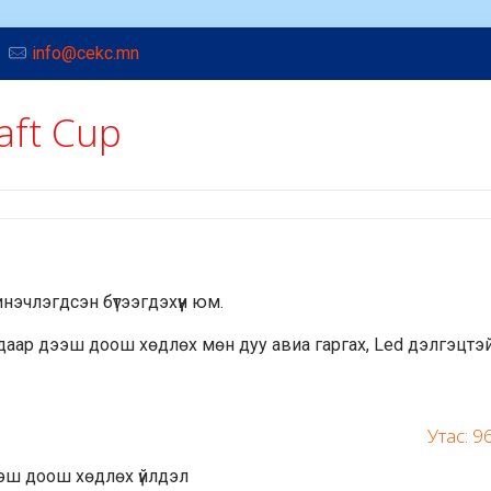
info@cekc.mn
aft Cup
инэчлэгдсэн бүтээгдэхүүн юм.
рдаар дээш доош хөдлөх мөн дуу авиа гаргах, Led дэлгэцтэ
Утас: 
ээш доош хөдлөх үйлдэл