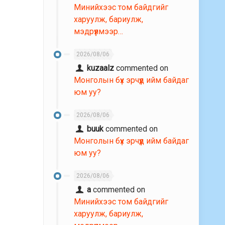
Минийхээс том байдгийг
харуулж, бариулж,
мэдрүүлмээр…
2026/08/06
kuzaalz
commented on
Монголын бүх эрчүүд ийм байдаг
юм уу?
2026/08/06
buuk
commented on
Монголын бүх эрчүүд ийм байдаг
юм уу?
2026/08/06
a
commented on
Минийхээс том байдгийг
харуулж, бариулж,