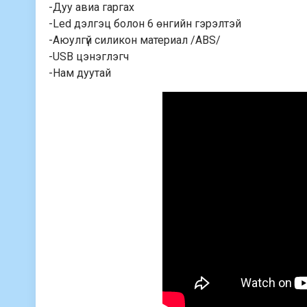
-Дуу авиа гаргах
-Led дэлгэц болон 6 өнгийн гэрэлтэй
-Аюулгүй силикон материал /ABS/
-USB цэнэглэгч
-Нам дуутай