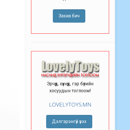
Захиа бич
Эрчүүд, хүүхнүүд, гэр бүлийн
хосуудын тоглоом!
LOVELYTOYS.MN
Дэлгэрэнгүй үзэх