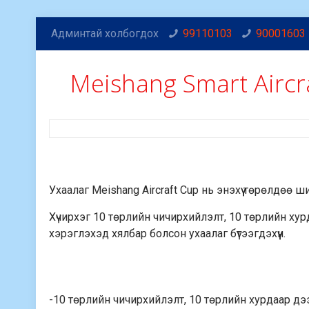
Админтай холбогдох
99110103
90001603
Meishang Smart Aircr
Ухаалаг Meishang Aircraft Cup нь энэхүү төрөлдөө ш
Хүчирхэг 10 төрлийн чичирхийлэлт, 10 төрлийн ху
хэрэглэхэд хялбар болсон ухаалаг бүтээгдэхүүн.
-10 төрлийн чичирхийлэлт, 10 төрлийн хурдаар д