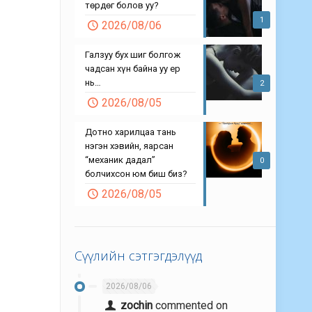
төрдөг болов уу?
1
2026/08/06
Галзуу бух шиг болгож
чадсан хүн байна уу ер
нь…
2
2026/08/05
Дотно харилцаа тань
нэгэн хэвийн, яарсан
“механик дадал”
0
болчихсон юм биш биз?
2026/08/05
Сүүлийн сэтгэгдэлүүд
2026/08/06
zochin
commented on