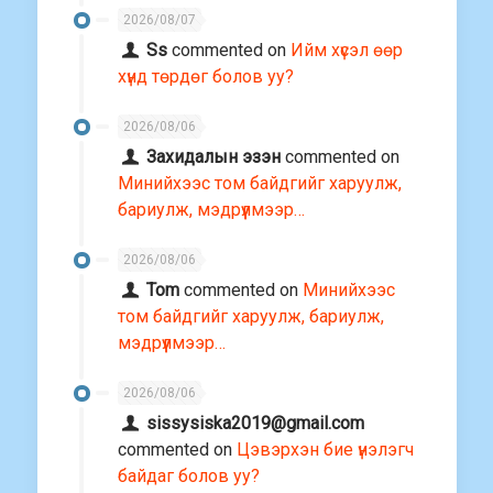
2026/08/07
Ss
commented on
Ийм хүсэл өөр
хүнд төрдөг болов уу?
2026/08/06
Захидалын эзэн
commented on
Минийхээс том байдгийг харуулж,
бариулж, мэдрүүлмээр…
2026/08/06
Tom
commented on
Минийхээс
том байдгийг харуулж, бариулж,
мэдрүүлмээр…
2026/08/06
sissysiska2019@gmail.com
commented on
Цэвэрхэн бие үнэлэгч
байдаг болов уу?