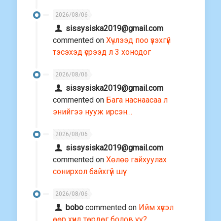
2026/08/06
sissysiska2019@gmail.com
commented on
Хүчлээд поо үзэхгүй
тэсэхэд үсрээд л 3 хонодог
2026/08/06
sissysiska2019@gmail.com
commented on
Бага наснаасаа л
энийгээ нууж ирсэн…
2026/08/06
sissysiska2019@gmail.com
commented on
Хөлөө гайхуулах
сонирхол байхгүй шүү
2026/08/06
bobo
commented on
Ийм хүсэл
өөр хүнд төрдөг болов уу?