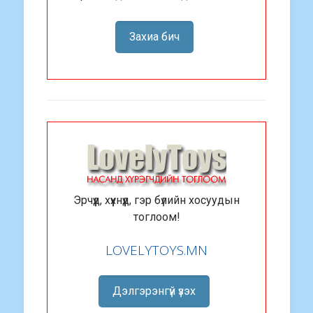
Захиа бич
Эрчүүд, хүүхнүүд, гэр бүлийн хосуудын
тоглоом!
LOVELYTOYS.MN
Дэлгэрэнгүй үзэх