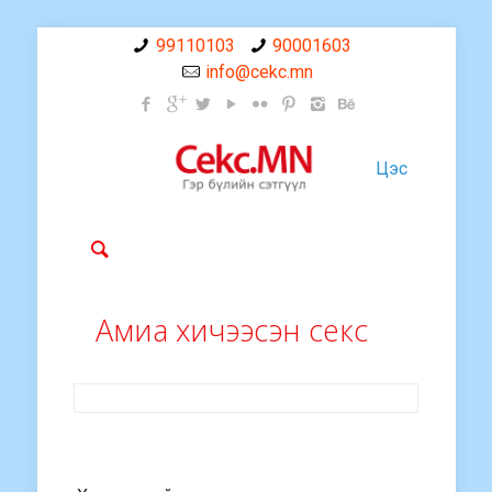
99110103
90001603
info@cekc.mn
Цэс
Амиа хичээсэн секс