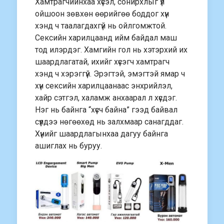
Хамтрагчийнхаа хүсэл, сонирхлыг үл
ойшоон зөвхөн өөрийгөө боддог хүн
хэнд ч таалагдахгүй нь ойлгомжтой.
Сексийн харилцаанд ийм байдал маш
тод илэрдэг. Хамгийн гол нь хэтэрхий их
шаардлагатай, ихийг хүсэгч хамтрагч
хэнд ч хэрэггүй. Эрэгтэй, эмэгтэй ямар ч
хүн сексийн харилцаанаас энхрийлэл,
хайр сэтгэл, халамж анхаарал л хүсдэг.
Нэг нь байнга “хүсч байна” гээд байвал
сүүлдээ нөгөөхөд нь залхмаар санагддаг.
Хүнийг шаардлагынхаа дагуу байнга
ашиглах нь буруу.