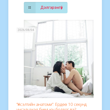
Дэлгэрэнгүй
2026/08/04
“Үнсэлтийн анатоми”: Ердөө 10 секунд
үнсэлцэхэд биед юу болдог вэ?