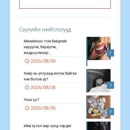
Сүүлийн нийтлэлүүд
Минийхээс том байдгийг
харуулж, бариулж,
мэдрүүлмээр…
7
2026/08/06
Хайр нь унтраад ингэж байгаа
юм болов уу?
3
2026/08/06
Үнэн үү?
2026/08/06
0
Ийм хүсэл өөр хүнд төрдөг