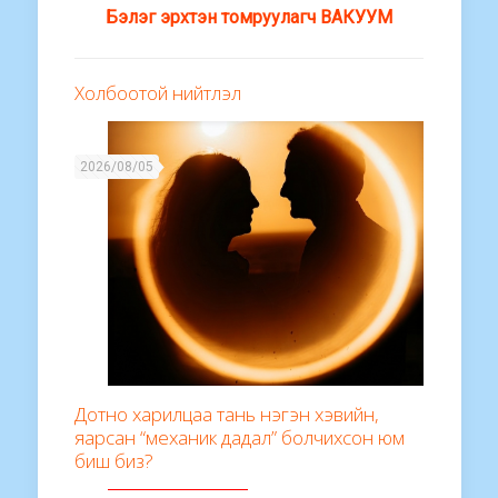
Бэлэг эрхтэн томруулагч ВАКУУМ
Холбоотой нийтлэл
2026/08/05
Дотно харилцаа тань нэгэн хэвийн,
яарсан “механик дадал” болчихсон юм
биш биз?