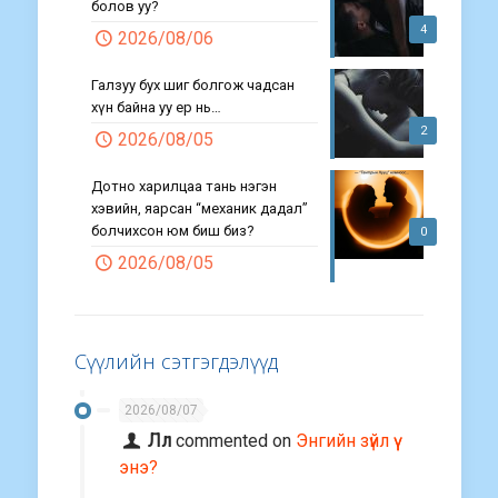
болов уу?
4
2026/08/06
Галзуу бух шиг болгож чадсан
хүн байна уу ер нь…
2
2026/08/05
Дотно харилцаа тань нэгэн
хэвийн, яарсан “механик дадал”
болчихсон юм биш биз?
0
2026/08/05
Сүүлийн сэтгэгдэлүүд
2026/08/07
Лл
commented on
Энгийн зүйл үү
энэ?