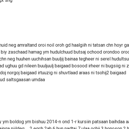
gx shg
uid neg amraltand oroi noil oroh gd haalgiih ni tatsan chn hoyr ga
rj biy zaschaad hamag ym hudulchuud butsaj ochood orondoo oro
chn neg huuhen uuchihsan buuljij bainaa tegheer ni serel hudults
d ughuu gd nileen buuljuulj baigaad bosood irheer ni bugsiig ni 
ldoj norgoj baigaad irtuuzig ni shuvtlaad araas ni tsohij2 baigaad
guud saltsgaasan umdaa
y ym boldog ym bishuu 2014-n ond 1-r kursiin patsaan baihdaa a
bainga niildeg … 2 egch 2ah 6 hun nadtai 7 ulaa ochij 3 honoson 2