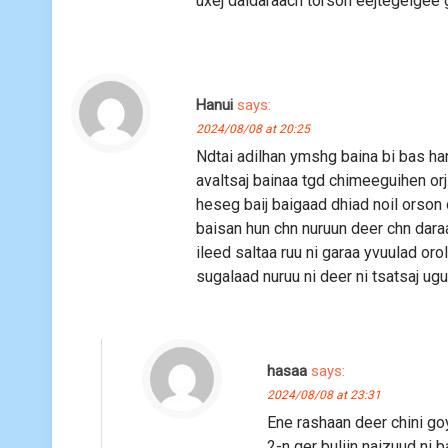
uxej daldaraach torson eejtegeigee 
Hanui
says:
2024/08/08 at 20:25
Ndtai adilhan ymshg baina bi bas han
avaltsaj bainaa tgd chimeeguihen o
heseg baij baigaad dhiad noil orson 
baisan hun chn nuruun deer chn daraa
ileed saltaa ruu ni garaa yvuulad oro
sugalaad nuruu ni deer ni tsatsaj u
hasaa
says:
2024/08/08 at 23:31
Ene rashaan deer chini go
2-n ger buliin naizuud ni 