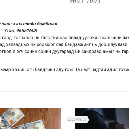
гшаагч кегелийн бөмбөлөг
Утас: 96651603
 гээд, тэгэхээр нь гялс тийшээ яваад уулзъя гэсэн чинь яа
ад халаадных нь хормоог сөхөөд бандаажийг нь доошлуулаад
оргиод л эгч сонин сонин дуугараад би сандраад амыг нь га
ймаар хөгшин эгч байдгийн зду гэж. Та нарт надтай адил то
2026/08/06