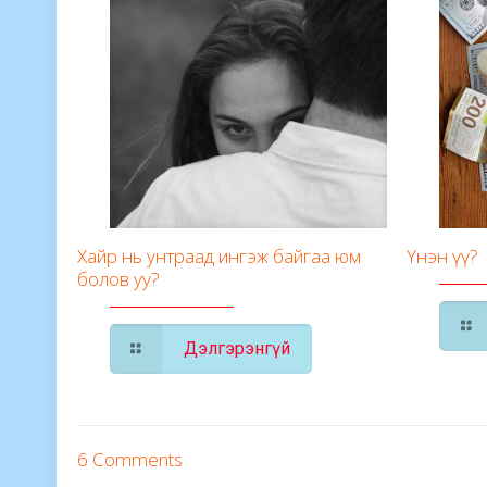
Хайр нь унтраад ингэж байгаа юм
Үнэн үү?
болов уу?
Дэлгэрэнгүй
6 Comments