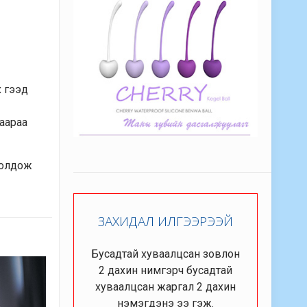
х гээд
раараа
хиолдож
ЗАХИДАЛ ИЛГЭЭРЭЭЙ
Бусадтай хуваалцсан зовлон
2 дахин нимгэрч бусадтай
хуваалцсан жаргал 2 дахин
нэмэгдэнэ ээ гэж.