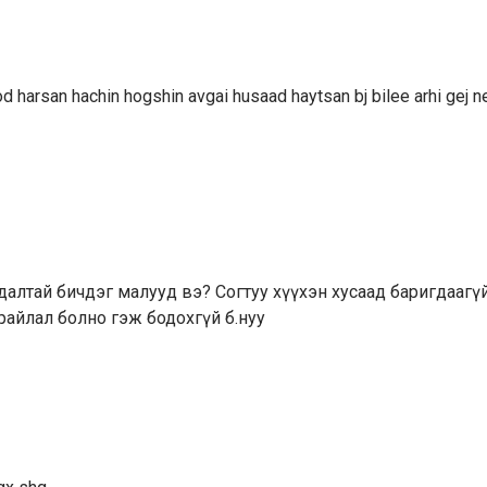
d harsan hachin hogshin avgai husaad haytsan bj bilee arhi gej 
далтай бичдэг малууд вэ? Согтуу хүүхэн хусаад баригдаагү
райлал болно гэж бодохгүй б.нуу