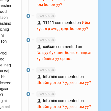
юм болов уу?
 mashin
sood
2026/08/06
olson
11111
commented on
Ийм
mashind
хүсэл өөр хүнд төрдөг болов уу?
gchiig
 ni
2026/08/06
lson
сайхан
commented on
Галзуу бух шиг болгож чадсан
orgoj
хүн байна уу ер нь…
lool
eel neg
2026/08/05
uu eej
Infurnim
commented on
i bh
Шөнийн дотор 7 удаа ч юм уу?
ulcheed
ugaar
2026/08/05
 O
g ni
Infurnim
commented on
garaal
Шөнийн дотор 7 удаа ч юм уу?