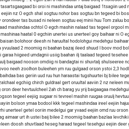
 l tasartsgaagaad bi oroi ni mashindaa untaj baigaad 1tsagiin ued
l eejiin nz O egch shal sogtuu nohor bas sogtuu bn tegeed bi bo
av orondeer tas busad ni neleen sogtuu eej minii huu Tom zaluu b
raad mashindaa ochtol O egch mashin nalaad tas tegeel orgool 
 mashinaa haatal 0 egchiin unertei us unerteel goy baihaar ni O e
 baisan bolohoor deesh ni haruultal hodolohgui medehgui baihaar
a yvuulaad 2 moomiig ni baahan bazaj ileed shuud l boov mod bo
 garaa hiigeed umdagnii usiig baahan ilj taalaad tegeed tesehee
uulj baigaad nooson omdiig ni bandagtai ni shuvtalj shulseeree n
ovoo neeh zoolhon buleehen ym ruu gulgaad orson ystoi 2,3 hod
j baihdaa bas geriin uud ruu hun haraastai tugshuurtei bj bilee teg
zalchaal egchiig chirch guldraal gert oruultal aaviin 2 nz neleen m
g oron deer hevtuulcheel 2ah ch barag yu yrij baigaagaa medehgu
ogson tegeel eejiig sugaar ni tevreel mashin ruugaa oruulj hevtu
ayiin bolson ymaa bodool kkk tegeel mashindaa ireel eejiin haju
rhi unerteel getel ooriin medelgui gar yvaad eejiin omd ruu orson
g aimaar urt ih ustei baij bilee 2 moomiig baahan bazlaa levchikii
leen doosh shuvtlaad heseg haraad tegeel tesehgui eejiin deer 