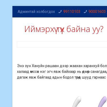
Админтай холбогдох
99110103
90001603
Иймэрхүү түүх байна уу?
Энэ зун Хануйн рашаан дээр жаахан харанхуй бол
халаад өмссөн нэг эгч явж байхаар нь өдмөөр санагд
дагаж явж байгаад адын бодол төрөөд шууд гарнаас н