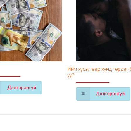
Ийм хүсэл өөр хүнд төрдөг
уу?
Дэлгэрэнгүй
Дэлгэрэнгүй