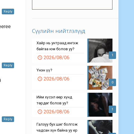
Reply
neeree
Сүүлийн нийтлэлүүд
Хайр нь унтраад ингэж
байгаа юм болов уу?
1
2026/08/06
Reply
Үнэн үү?
2026/08/06
й
0
Ийм хүсэл өөр хүнд
төрдөг болов уу?
1
2026/08/06
Reply
Галзуу бух шиг болгож
чадсан хүн байна уу ер