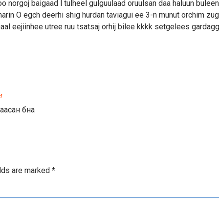
 oo norgoj baigaad l tulheel gulguulaad oruulsan daa haluun bulee
arin O egch deerhi shig hurdan taviagui ee 3-n munut orchim zu
al eejiinhee utree ruu tsatsaj orhij bilee kkkk setgelees gardagg
4
шаасан бна
elds are marked
*