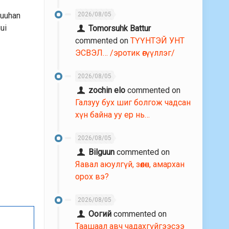
n
guuhan
2026/08/05
ui
Tomorsuhk Battur
commented on
ТҮҮНТЭЙ УНТ
ЭСВЭЛ… /эротик өгүүллэг/
2026/08/05
zochin elo
commented on
Галзуу бух шиг болгож чадсан
хүн байна уу ер нь…
2026/08/05
Bilguun
commented on
Яавал аюулгүй, зөөлөн, амархан
орох вэ?
2026/08/05
Оогий
commented on
Таашаал авч чадахгүйгээсээ