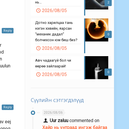
нь…
2
2026/08/05
Дотно харилцаа тань
нэгэн хэвийн, яарсан
Reply
“механик дадал”
0
болчихсон юм биш биз?
r
2026/08/05
od
un
Авч чадаагүй бол чи
zuulun
өөрөө зайлаарай!
0
2026/08/05
Сүүлийн сэтгэгдэлүүд
Reply
2026/08/06
Uur zaluu
commented on
av eej
Хайр нь унтраад ингэж байгаа
 honog