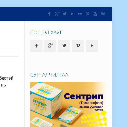
СОШЭЛ ХАЯГ
СУРТАЛЧИЛГАА
өгстэй
 нь