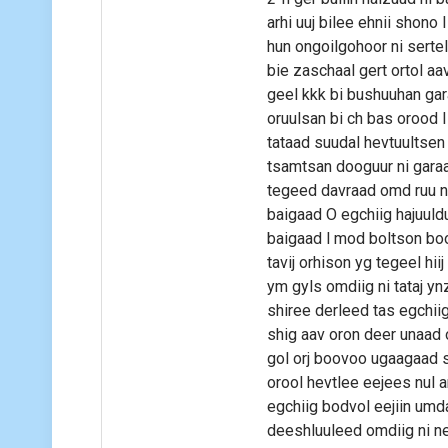
arhi uuj bilee ehnii shono
hun ongoilgohoor ni serte
bie zaschaal gert ortol a
geel kkk bi bushuuhan ga
oruulsan bi ch bas orood l
tataad suudal hevtuultsen
tsamtsan dooguur ni gara
tegeed davraad omd ruu ni
baigaad O egchiig hajuuld
baigaad l mod boltson bo
tavij orhison yg tegeel hii
ym gyls omdiig ni tataj yn
shiree derleed tas egchii
shig aav oron deer unaad 
gol orj boovoo ugaagaad s
orool hevtlee eejees nul a
egchiig bodvol eejiin umda
deeshluuleed omdiig ni ne