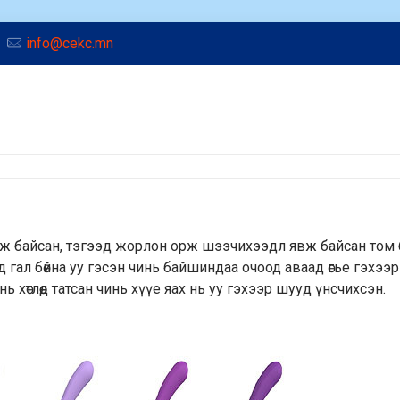
info@cekc.mn
ж байсан, тэгээд жорлон орж шээчихээдл явж байсан том б
аад гал бөйна уу гэсэн чинь байшиндаа очоод аваад өгье гэхээр
ь хөтлөөд татсан чинь хүүе яах нь уу гэхээр шууд үнсчихсэн.