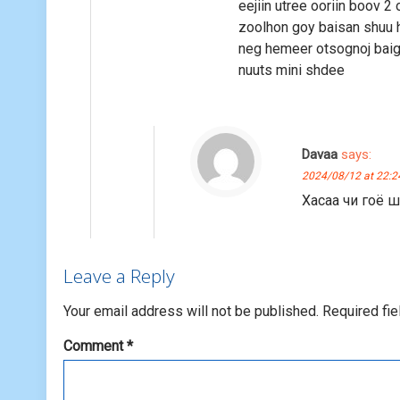
eejiin utree ooriin boov 2
zoolhon goy baisan shuu h
neg hemeer otsognoj baiga
nuuts mini shdee
Davaa
says:
2024/08/12 at 22:2
Хасаа чи гоё 
Leave a Reply
Your email address will not be published.
Required fi
Comment
*