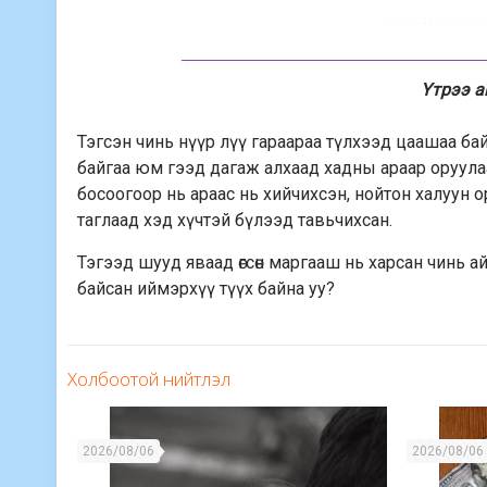
Үтрээ а
Тэгсэн чинь нүүр лүү гараараа түлхээд цаашаа бай
байгаа юм гээд дагаж алхаад хадны араар оруула
босоогоор нь араас нь хийчихсэн, нойтон халуун 
таглаад хэд хүчтэй бүлээд тавьчихсан.
Тэгээд шууд яваад өгсөн маргааш нь харсан чинь а
байсан иймэрхүү түүх байна уу?
Холбоотой нийтлэл
2026/08/06
2026/08/06