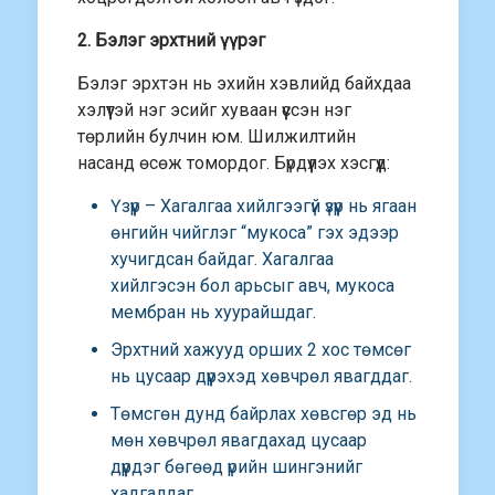
2. Бэлэг эрхтний үүрэг
Бэлэг эрхтэн нь эхийн хэвлийд байхдаа
хэлүүтэй нэг эсийг хуваан үүссэн нэг
төрлийн булчин юм. Шилжилтийн
насанд өсөж томордог. Бүрдүүлэх хэсгүүд:
Үзүүр – Хагалгаа хийлгээгүй үзүүр нь ягаан
өнгийн чийглэг “мукоса” гэх эдээр
хучигдсан байдаг. Хагалгаа
хийлгэсэн бол арьсыг авч, мукоса
мембран нь хуурайшдаг.
Эрхтний хажууд орших 2 хос төмсөг
нь цусаар дүүрэхэд хөвчрөл явагддаг.
Төмсгөн дунд байрлах хөвсгөр эд нь
мөн хөвчрөл явагдахад цусаар
дүүрдэг бөгөөд үрийн шингэнийг
хадгалдаг.