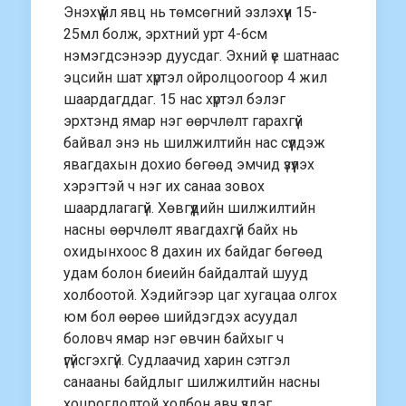
Энэхүү үйл явц нь төмсөгний эзлэхүүн 15-
25мл болж, эрхтний урт 4-6см
нэмэгдсэнээр дуусдаг. Эхний үе шатнаас
эцсийн шат хүртэл ойролцоогоор 4 жил
шаардагддаг. 15 нас хүртэл бэлэг
эрхтэнд ямар нэг өөрчлөлт гарахгүй
байвал энэ нь шилжилтийн нас сүүлдэж
явагдахын дохио бөгөөд эмчид үзүүлэх
хэрэгтэй ч нэг их санаа зовох
шаардлагагүй. Хөвгүүдийн шилжилтийн
насны өөрчлөлт явагдахгүй байх нь
охидынхоос 8 дахин их байдаг бөгөөд
удам болон биеийн байдалтай шууд
холбоотой. Хэдийгээр цаг хугацаа олгох
юм бол өөрөө шийдэгдэх асуудал
боловч ямар нэг өвчин байхыг ч
үгүйсгэхгүй. Судлаачид харин сэтгэл
санааны байдлыг шилжилтийн насны
хоцрогдолтой холбон авч үздэг.