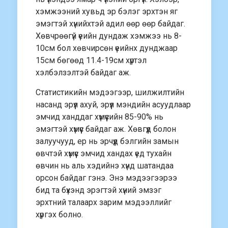
хэмжээний хувьд эр бэлэг эрхтэн яг
эмэгтэй хүнийхтэй адил өөр өөр байдаг.
Хөвчрөөгүй үеийн дундаж хэмжээ нь 8-
10см бол хөвчирсөн үеийнх дунджаар
15см бөгөөд 11.4-19см хүртэл
хэлбэлзэлтэй байдаг аж.
Статистикийн мэдээгээр, шилжилтийн
насанд эрүүл ахуй, эрүүл мэндийн асуудлаар
эмчид ханддаг хүмүүсийн 85-90% нь
эмэгтэй хүмүүс байдаг аж. Хөвгүүд болон
залуучууд, ер нь эрчүүд бэлгийн замын
өвчтэй хүмүүс эмчид хандах үед тухайн
өвчин нь аль хэдийнэ хүнд шатандаа
орсон байдаг гэнэ. Энэ мэдээгээрээ
бид та бүхэнд эрэгтэй хүний эмзэг
эрхтний талаарх зарим мэдээллийг
хүргэх болно.