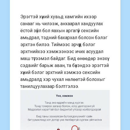
Эрэгтэй хүний хувьд хамгийн ихээр
санааг нь чилээж, анхаарал хандуулах
ёстой зүйл бол яахын аргагүй сексийн
амьдрал, тэдний бахархал болсон бэлэг
эрхтэн билээ. Тиймээс эрчүүд бэлэг
эрхтнийхээ хэмжээнээс ичих асуудал
маш түгээмэл байдаг. Бид өнөөдөр энэхүү
сэдвийг барьж аван, та бүхэндээ эрэгтэй
хүний бэлэг эрхтний хэмжээ сексийн
амьдралд хэр чухал нөлөөтэй болохыг
танилцуулахаар бэлтгэлээ.