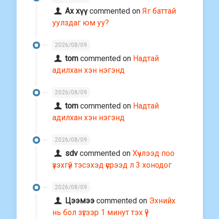
Ах хүү
commented on
Яг баттай
уулздаг юм уу?
2026/08/09
tom
commented on
Надтай
адилхан хэн нэгэнд
2026/08/09
tom
commented on
Надтай
адилхан хэн нэгэнд
2026/08/09
sdv
commented on
Хүчлээд поо
үзэхгүй тэсэхэд үсрээд л 3 хонодог
2026/08/09
Цээмээ
commented on
Эхнийх
нь бол зүгээр 1 минут тэх үү?