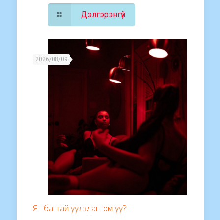
Дэлгэрэнгүй
2026/08/09
Яг баттай уулздаг юм уу?