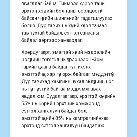
явагддаг байна. Тиймээс хэрэв таны
эрхтэн хэвийн бол таны оролцоогүй
байсан ч үрийн шингэнийг гадагшлуулах
болно. Дур тавих нь хүний хүсэл тачаал,
тав тухтай байдал, сэтгэл санааны
байдал зэргээс хамаардаг.
Хоёрдугаарт, эмэгтэй хүний мэдрэлийн
цэгүүдийн төгсгөл нь үтрээнээс 1-3см
гаруйн цаана байдаг тул ихэнх
эмэгтэйчүүд хэр гүн орж байгааг мэддэггүй.
Дур тавихад хамгийн чухал зүйлүүдийн нэг
нь гүн гүнзгий байгаа мэдрэмж авах
явдал юм. Судалгаагаар, эрэгтэй хүмүүсийн
55% нь өөрийн эрхтний хэмжээнд
сэтгэл хангалуун байдаг бол,
эмэгтэйчүүдийн 85% нь хамтрагчийнхаа
эрхтэнд сэтгэл хангалуун байдаг аж.