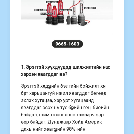
1. Эрэгтэй хүүхдүүдэд шилжилтийн нас
хэрхэн явагддаг вэ?
Эрэгтэй хүүхдүүдийн бэлгийн бойжилт хүн
бүрт харьцангуй ижил явагддаг бөгөөд
эхлэх хугацаа, хэр урт хугацаанд
явагддаг эсэх нь тус бүрийн ген, биеийн
байдал, шим тэжээлээс хамаарч өөр
өөр байдаг. Дунджаар Хойд Америк
дахь нийт хөвгүүдийн 98%-ийн