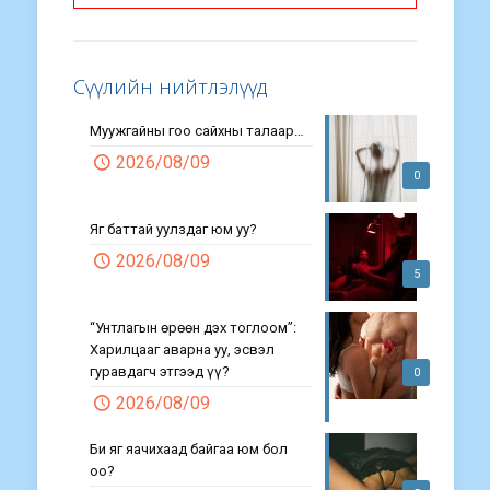
Сүүлийн нийтлэлүүд
Муужгайны гоо сайхны талаар…
2026/08/09
0
Яг баттай уулздаг юм уу?
2026/08/09
5
“Унтлагын өрөөн дэх тоглоом”:
Харилцааг аварна уу, эсвэл
гуравдагч этгээд үү?
0
2026/08/09
Би яг яачихаад байгаа юм бол
оо?