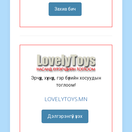
Захиа бич
Эрчүүд, хүүхнүүд, гэр бүлийн хосуудын
тоглоом!
LOVELYTOYS.MN
Дэлгэрэнгүй үзэх