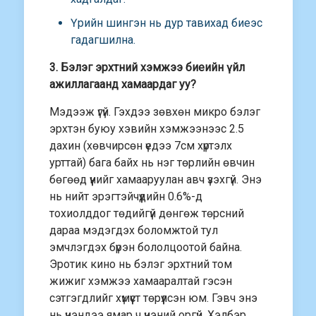
Үрийн шингэн нь дур тавихад биеэс
гадагшилна.
3. Бэлэг эрхтний хэмжээ биеийн үйл
ажиллагаанд хамаардаг уу?
Мэдээж үгүй. Гэхдээ зөвхөн микро бэлэг
эрхтэн буюу хэвийн хэмжээнээс 2.5
дахин (хөвчирсөн үедээ 7см хүртэлх
урттай) бага байх нь нэг төрлийн өвчин
бөгөөд үүнийг хамааруулан авч үзэхгүй. Энэ
нь нийт эрэгтэйчүүдийн 0.6%-д
тохиолддог төдийгүй дөнгөж төрсний
дараа мэдэгдэх боломжтой тул
эмчлэгдэх бүрэн бололцоотой байна.
Эротик кино нь бэлэг эрхтний том
жижиг хэмжээ хамааралтай гэсэн
сэтгэгдлийг хүмүүст төрүүлсэн юм. Гэвч энэ
нь үнэндээ ямар ч үнэний оргүй. Хэлбэр,