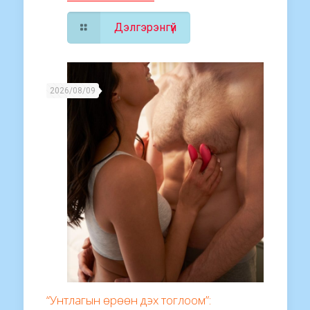
Дэлгэрэнгүй
2026/08/09
“Унтлагын өрөөн дэх тоглоом”: