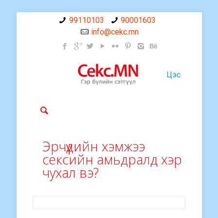
99110103
90001603
info@cekc.mn
Цэс
Эрчүүдийн хэмжээ
сексийн амьдралд хэр
чухал вэ?