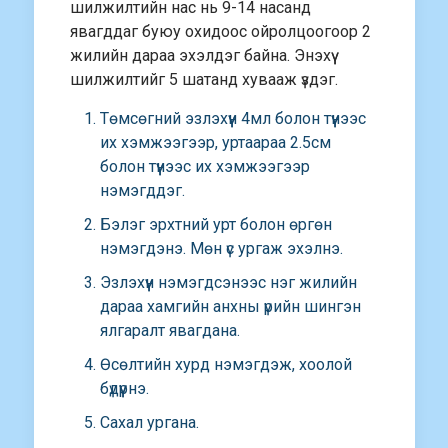
шилжилтийн нас нь 9-14 насанд
явагддаг буюу охидоос ойролцоогоор 2
жилийн дараа эхэлдэг байна. Энэхүү
шилжилтийг 5 шатанд хувааж үздэг.
Төмсөгний эзлэхүүн 4мл болон түүнээс
их хэмжээгээр, уртаараа 2.5см
болон түүнээс их хэмжээгээр
нэмэгддэг.
Бэлэг эрхтний урт болон өргөн
нэмэгдэнэ. Мөн үс ургаж эхэлнэ.
Эзлэхүүн нэмэгдсэнээс нэг жилийн
дараа хамгийн анхны үрийн шингэн
ялгаралт явагдана.
Өсөлтийн хурд нэмэгдэж, хоолой
бүдүүрнэ.
Сахал ургана.