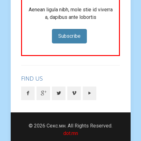
Aenean ligula nibh, mole stie id viverra
a, dapibus ante lobortis
Subscribe
FIND US
© 2026 Секс.мн. All Rights Reserved.
dot.mn