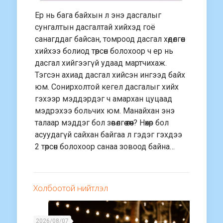
Ер нь бага байхын л энэ дасгалыг
сунгалтын дасгалтай хийхэд гоё
санагддаг байсан, томроод дасгал хөдөлгөөн
хийхээ болиод төрсөн болохоор ч ер нь
дасгал хийгээгүй удаад мартчихаж.
Тэгсэн ахиад дасгал хийсэн ингээд байх
юм. Сонирхолтой кегел дасгалыг хийх
гэхээр мэддэрдэг ч амархан цуцаад
мэдрэхээ больчих юм. Манайхан энэ
талаар мэддэг бол зөвөлгөө өгөөч? Нөхөр бол
асуудагүй сайхан байгаа л гэдэг гэхдээ
2 төрсөн болохоор санаа зовоод байна…
Холбоотой нийтлэл
2026/08/07