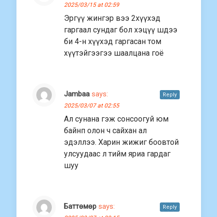
2025/03/15 at 02:59
Эргүү жингэр вээ 2хүүхэд
гаргаал сундаг бол хэцүү шдээ
би 4-н хүүхэд гаргасан том
хүүтэйгээгээ шаалцана гоё
Jambaa
says:
Reply
2025/03/07 at 02:55
Ал сунана гэж сонсоогуй юм
байнп олон ч сайхан ал
эдэллээ. Харин жижиг боовтой
улсуудаас л тийм яриа гардаг
шуу
Баттөмөр
says:
Reply