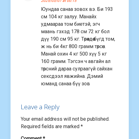
2025/03/07 at 00:15
Юундаа санаа зовох вэ. Би 193
см 104 кг залуу. Манайх
удмаараа том биетэй, эгч
маань гэхэд 178 см 72 кг бол
дүү 190 см 95 кг. Төрөхдөө бүгд том,
ж нь би 4кг 800 грамм төрсөн.
Манай охин 4 кг 500 хүү 5 кг
160 грамм. Тэгсэн ч авгайн ал
төрсний дараа сулраагүй сайхан
сексдээл явжийна. Дэмий
юманд санаа бүү зов
Leave a Reply
Your email address will not be published.
Required fields are marked
*
Comment
*