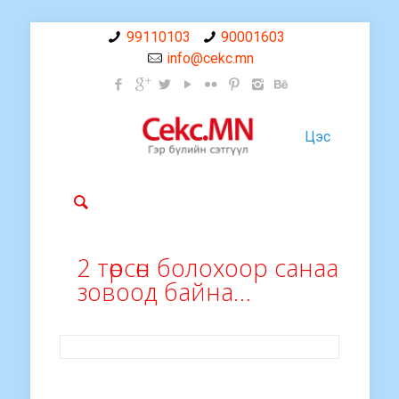
99110103
90001603
info@cekc.mn
Цэс
2 төрсөн болохоор санаа
зовоод байна…