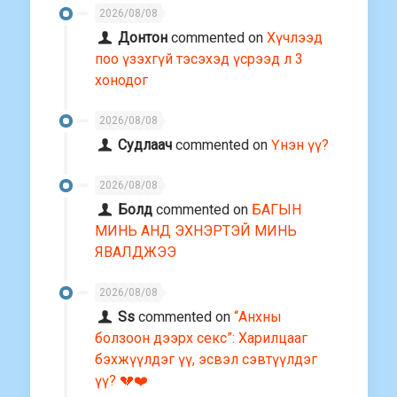
2026/08/08
Донтон
commented on
Хүчлээд
поо үзэхгүй тэсэхэд үсрээд л 3
хонодог
2026/08/08
Судлаач
commented on
Үнэн үү?
2026/08/08
Болд
commented on
БАГЫН
МИНЬ АНД ЭХНЭРТЭЙ МИНЬ
ЯВАЛДЖЭЭ
2026/08/08
Ss
commented on
“Анхны
болзоон дээрх секс”: Харилцааг
бэхжүүлдэг үү, эсвэл сэвтүүлдэг
үү? 💔❤️