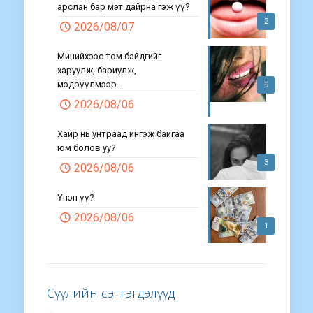
арслан бар мэт дайрна гэж үү?
2
2026/08/07
Минийхээс том байдгийг
харуулж, бариулж,
мэдрүүлмээр…
9
2026/08/06
Хайр нь унтраад ингэж байгаа
юм болов уу?
3
2026/08/06
Үнэн үү?
2026/08/06
1
Сүүлийн сэтгэгдэлүүд