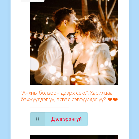
“Анхны болзоон дээрх секс”: Харилцааг
бэхжүүлдэг үү, эсвэл сэвтүүлдэг үү? 💔❤️
Дэлгэрэнгүй