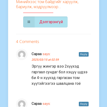
Минийхээс том байдгийг харуулж,
бариулж, мэдрүүлмээр…
Дэлгэрэнгүй
4 Comments
Сараа
says:
Reply
2025/03/15 at 02:59
Эргүү жингэр вээ 2хүүхэд
гаргаал сундаг бол хэцүү шдээ
би 4-н хүүхэд гаргасан том
хүүтэйгээгээ шаалцана гоё
Сараа
says:
Reply