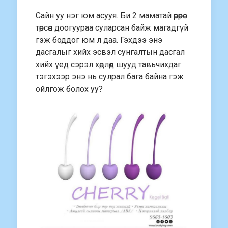
Сайн уу нэг юм асууя. Би 2 маматай өөрөөрөө
төрсөн доогуураа суларсан байж магадгүй
гэж боддог юм л даа. Гэхдээ энэ
дасгалыг хийх эсвэл сунгалтын дасгал
хийх үед сэрэл хөдлөөд шууд тавьчихдаг
тэгэхээр энэ нь сулрал бага байна гэж
ойлгож болох уу?