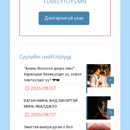
LOVELYTOYS.MN
Дэлгэрэнгүй үзэх
Сүүлийн нийтлэлүүд
“Анхны болзоон дээрх секс”:
Харилцааг бэхжүүлдэг үү, эсвэл
сэвтүүлдэг үү? 💔❤️
1
2026/08/07
БАГЫН МИНЬ АНД ЭХНЭРТЭЙ
МИНЬ ЯВАЛДЖЭЭ
5
2026/08/07
Эмэгтэй виагра уусан л бол