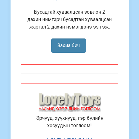
Бусадтай хуваалцсан зовлон 2
дахин нимгэрч бусадтай хуваалцсан
жаргал 2 дахин нэмэгдэнэ ээ гэж.
Захиа бич
Эрчүүд, хүүхнүүд, гэр бүлийн
хосуудын тоглоом!