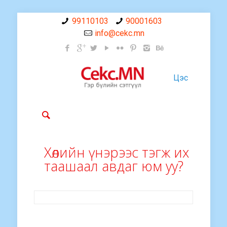
99110103
90001603
info@cekc.mn
Цэс
Хөлийн үнэрээс тэгж их
таашаал авдаг юм уу?