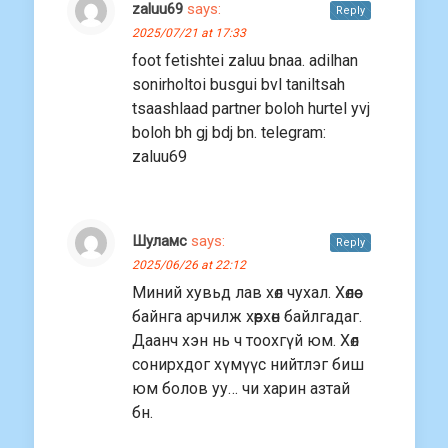
zaluu69
says:
Reply
2025/07/21 at 17:33
foot fetishtei zaluu bnaa. adilhan
sonirholtoi busgui bvl taniltsah
tsaashlaad partner boloh hurtel yvj
boloh bh gj bdj bn. telegram:
zaluu69
Шуламс
says:
Reply
2025/06/26 at 22:12
Миний хувьд лав хөл чухал. Хөлөө
байнга арчилж хөөрхөн байлгадаг.
Даанч хэн нь ч тоохгүй юм. Хөл
сонирхдог хүмүүс нийтлэг биш
юм болов уу… чи харин азтай
бн.