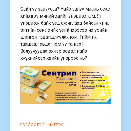
Сайн уу залуусаа? Найз залуу маань секс
хийхдээ миний хөлийг үнэрлэх юм. Яг
үнэрлэж байх үед ажиглаад байсан чинь
энгийн секс хийх үеийнхээсээ их үрийн
шингэн гадагшлуулах юм. Тийм их
таашаал авдаг юм уу та нар?
Залуучуудаа эхнэр эсвэл найз
хүүхнийхээ хөлийн үнэрээс нь?
Холбоотой нийтлэл