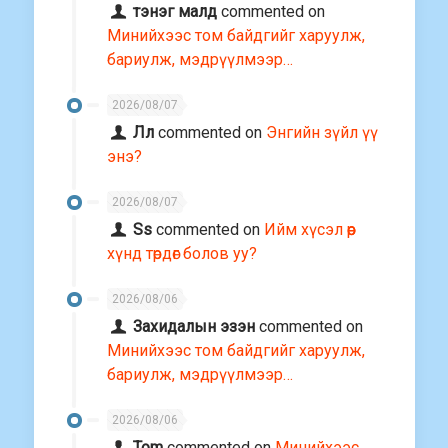
тэнэг малд
commented on
Минийхээс том байдгийг харуулж,
бариулж, мэдрүүлмээр…
2026/08/07
Лл
commented on
Энгийн зүйл үү
энэ?
2026/08/07
Ss
commented on
Ийм хүсэл өөр
хүнд төрдөг болов уу?
2026/08/06
Захидалын эзэн
commented on
Минийхээс том байдгийг харуулж,
бариулж, мэдрүүлмээр…
2026/08/06
Tom
commented on
Минийхээс