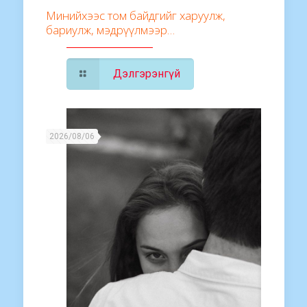
Минийхээс том байдгийг харуулж,
бариулж, мэдрүүлмээр…
Дэлгэрэнгүй
2026/08/06