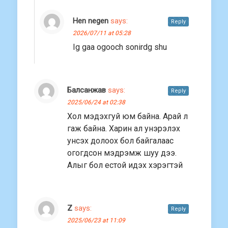
Hen negen
says:
Reply
2026/07/11 at 05:28
Ig gaa ogooch sonirdg shu
Балсанжав
says:
Reply
2025/06/24 at 02:38
Хол мэдэхгуй юм байна. Арай л
гаж байна. Харин ал унэрэлэх
унсэх долоох бол байгалаас
огогдсон мэдрэмж шуу дээ.
Алыг бол естой идэх хэрэгтэй
Z
says:
Reply
2025/06/23 at 11:09