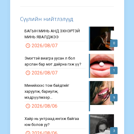
Сүүлийн нийтлэлүүд
БАГЫН МИНЬ АНД ЭХНЭРТЭЙ
МИНЬ ЯВАЛДЖЭЭ
0
2026/08/07
Эмэгтэй виагра уусан л бол
арслан бар мэт дайрна гэж үү?
1
2026/08/07
Минийхээс том байдгийг
харуулж, бариулж,
мэдрүүлмээр…
9
2026/08/06
Хайр нь унтраад ингэж байгаа
юм болов уу?
3
2026/08/06