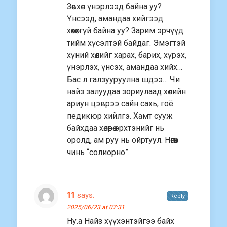
Зөвхөн үнэрлээд байна уу?
Үнсээд, амандаа хийгээд
хөхөхгүй байна уу? Зарим эрчүүд
тийм хүсэлтэй байдаг. Эмэгтэй
хүний хөлийг харах, барих, хүрэх,
үнэрлэх, үнсэх, амандаа хийх…
Бас л галзууруулна шдээ… Чи
найз залуудаа зориулаад хөлийн
ариун цэврээ сайн сахь, гоё
педикюр хийлгэ. Хамт сууж
байхдаа хөлөөрөө эрхтэнийг нь
оролд, ам руу нь ойртуул. Нөгөөх
чинь “солиорно”.
11
says:
Reply
2025/06/23 at 07:31
Ну.а Найз хүүхэнтэйгээ байх