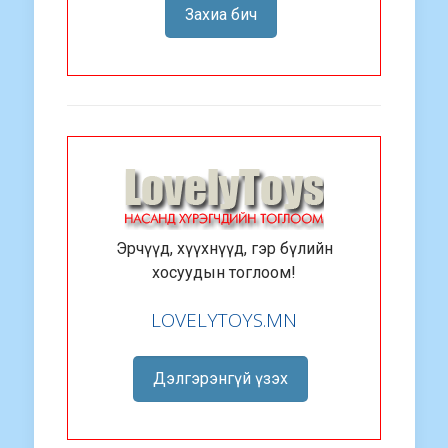
Захиа бич
Эрчүүд, хүүхнүүд, гэр бүлийн
хосуудын тоглоом!
LOVELYTOYS.MN
Дэлгэрэнгүй үзэх