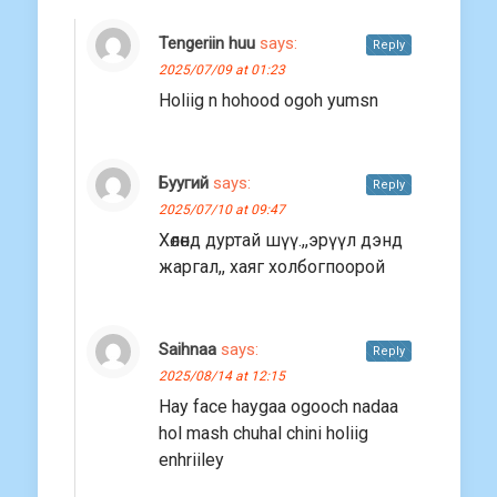
Tengeriin huu
says:
Reply
2025/07/09 at 01:23
Holiig n hohood ogoh yumsn
Буугий
says:
Reply
2025/07/10 at 09:47
Хөлөнд дуртай шүү.,,эрүүл дэнд
жаргал,, хаяг холбогпоорой
Saihnaa
says:
Reply
2025/08/14 at 12:15
Hay face haygaa ogooch nadaa
hol mash chuhal chini holiig
enhriiley