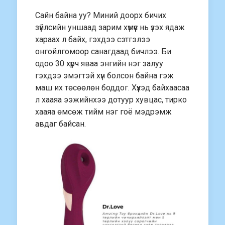
Сайн байна уу? Миний доорх бичих
зүйлсийн уншаад зарим хүмүүс нь үзэх ядаж
хараах л байх, гэхдээ сэтгэлээ
онгойлгомоор санагдаад бичлээ. Би
одоо 30 хүрч яваа энгийн нэг залуу
гэхдээ эмэгтэй хүн болсон байна гэж
маш их төсөөлөн боддог. Хүүхэд байхаасаа
л хааяа ээжийнхээ дотуур хувцас, тирко
хааяа өмсөж тийм нэг гоё мэдрэмж
авдаг байсан.