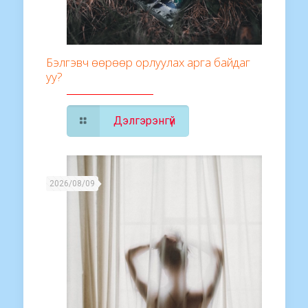
Бэлгэвч өөрөөр орлуулах арга байдаг
уу?
Дэлгэрэнгүй
2026/08/09