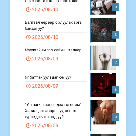
Сексээс татгалзах шалтгаан
0
2026/08/10
Бэлгэвч өөрөөр орлуулах арга
байдаг уу?
3
2026/08/10
Муужгайны гоо сайхны талаар…
2026/08/09
2
Яг баттай уулздаг юм уу?
2026/08/09
6
“Унтлагын өрөөн дэх тоглоом”:
Харилцааг аварна уу, эсвэл
гуравдагч этгээд үү?
0
2026/08/09