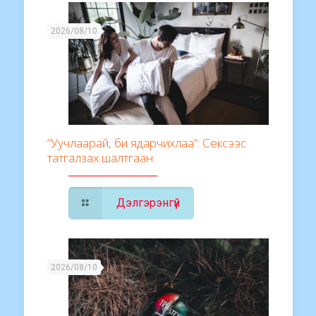
2026/08/10
“Уучлаарай, би ядарчихлаа”: Сексээс
татгалзах шалтгаан
Дэлгэрэнгүй
2026/08/10