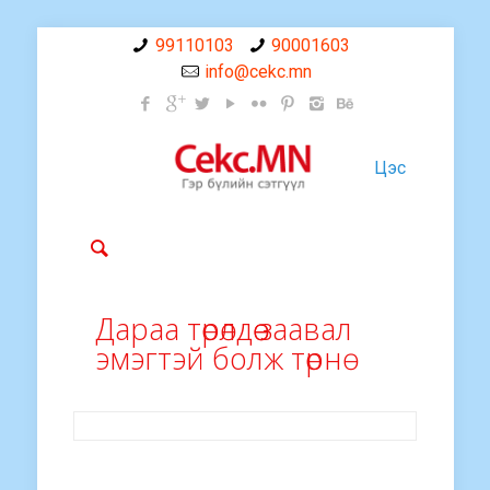
99110103
90001603
info@cekc.mn
Цэс
Дараа төрөлдөө заавал
эмэгтэй болж төрнө