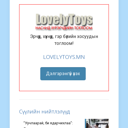
Эрчүүд, хүүхнүүд, гэр бүлийн хосуудын
тоглоом!
LOVELYTOYS.MN
Дэлгэрэнгүй үзэх
Сүүлийн нийтлэлүүд
“Уучлаарай, би ядарчихлаа”: