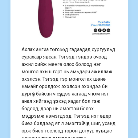
Ахлах ангиа төгсөөд гадаадад сургуульд
сурахаар явсан. Тэгээд тэндээ очоод
ажил хийж мөнгө олох болоод нэг
монгол ахын гэрт нь амьдарч ажиллаж
эхэлсэн. Тэгээд тэр монгол ах шөнө
намайг оролдож эхэлсэн эхэндээ би
дургүй байсан ч сүүлдээ яагаад ч юм нэг
анал хийгээд үзэхэд яадаг бол гэж
бодоод, дээр нь эмэгтэй болох
мэдрэмж нэмэгдээд. Тэгээд нэг өдөр
биеэ бэлдээд яг л эмэгтэйчүүд шиг, усанд
орж биеэ тослоод торон дотуур хувцас