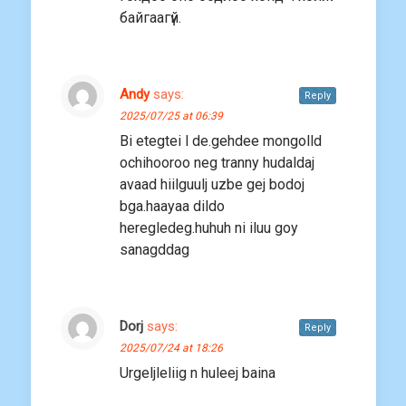
байгаагүй.
Andy
says:
Reply
2025/07/25 at 06:39
Bi etegtei l de.gehdee mongolld
ochihooroo neg tranny hudaldaj
avaad hiilguulj uzbe gej bodoj
bga.haayaa dildo
heregledeg.huhuh ni iluu goy
sanagddag
Dorj
says:
Reply
2025/07/24 at 18:26
Urgeljleliig n huleej baina