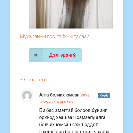
Муужгайны гоо сайхны талаар…
Дэлгэрэнгүй
3 Comments
Алга болчих юмсан
says:
Reply
2025/09/16 at 01:09
Би бас эмэгтэй болоод бүхнийг
орхиод хаашаа ч хамаагүй алга
болчих юмсан гэж боддог.
Гэхдээ энэ бодлоо хэнд ч хэлж