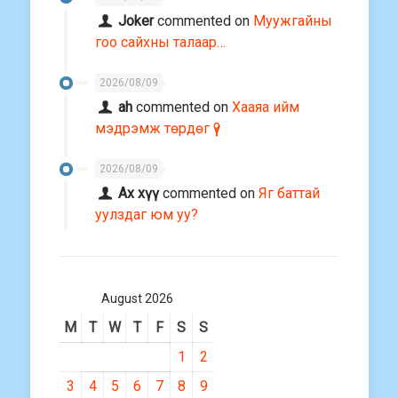
Joker
commented on
Муужгайны
гоо сайхны талаар…
2026/08/09
ah
commented on
Хааяа ийм
мэдрэмж төрдөг үү?
2026/08/09
Ах хүү
commented on
Яг баттай
уулздаг юм уу?
August 2026
M
T
W
T
F
S
S
1
2
3
4
5
6
7
8
9