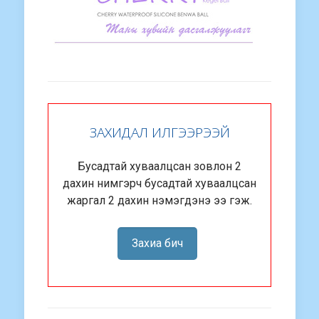
ЗАХИДАЛ ИЛГЭЭРЭЭЙ
Бусадтай хуваалцсан зовлон 2
дахин нимгэрч бусадтай хуваалцсан
жаргал 2 дахин нэмэгдэнэ ээ гэж.
Захиа бич