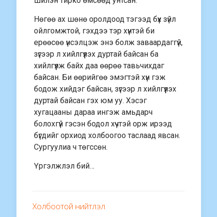
шилэн тирко өмсөөд унтсан.
Нөгөө ах шөнө оролдоод тэгээд бүх зүйл
ойлгомжтой, гэхдээ тэр хүнтэй би
ерөөсөө үнсэлцэж энэ болж заваардаггүй,
зүгээр л хийлгүүлэх дуртай байсан ба
хийлгүүлж байх даа өөрөө тавьчихдаг
байсан. Би өөрийгөө эмэгтэй хүн гэж
бодож хийдэг байсан, зүгээр л хийлгүүлэх
дуртай байсан гэх юм уу. Хэсэг
хугацааны дараа ингэж амьдарч
болохгүй гэсэн бодол хүчтэй орж ирээд
бүгдийг орхиод холбоогоо таслаад явсан.
Сургуулиа ч төгссөн.
Үргэлжлэл бий…
Холбоотой нийтлэл