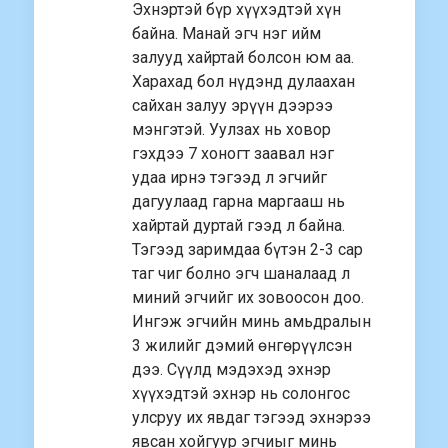
Эхнэртэй бүр хүүхэдтэй хүн
байна. Манай эгч нэг ийм
залууд хайртай болсон юм аа.
Харахад бол нүдэнд дулаахан
сайхан залуу эрүүн дээрээ
мэнгэтэй. Уулзах нь ховор
гэхдээ 7 хоногт заавал нэг
удаа ирнэ тэгээд л эгчийг
дагуулаад гарна маргааш нь
хайртай дуртай гээд л байна.
Тэгээд заримдаа бүтэн 2-3 сар
таг чиг болно эгч шаналаад л
миний эгчийг их зовоосон доо.
Ингэж эгчийн минь амьдралын
3 жилийг дэмий өнгөрүүлсэн
дээ. Сүүлд мэдэхэд эхнэр
хүүхэдтэй эхнэр нь солонгос
улсруу их явдаг тэгээд эхнэрээ
явсан хойгуур эгчиыг минь