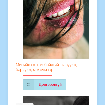
Минийхээс том байдгийг харуулж,
бариулж, мэдрүүлмээр…
Дэлгэрэнгүй