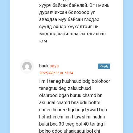
хуурч байсан байнлай. Эгч минь
дуралчихсан болохоор үг
авахдаа муу байсан гэхдээ
сүүлд эхнэр хүүхэдтэйг нь
мэдээд харилцаагаа тасалсан
юм
buuk
says:
Reply
2025/08/11 at 15:54
iim l teneg huuhnuud bdg bolohoor
tenegtuuldeg zaluuchuud
olshrood bgan buruu chamd bn
asuudal chamd bna udii boltol
uhsen huuree hgd ingd ywad bgn
hohichin chi iim l tuwshnii nudnii
bulai bna 30 tneg bol 40 tei tng l
bolno odoo uhaajaagui bol chi