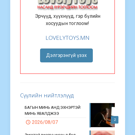
Эрчүүд, хүүхнүүд, гэр бүлийн
хосуудын тоглоом!
LOVELYTOYS.MN
Дэлгэрэнгүй үзэх
Сүүлийн нийтлэлүүд
БАГЫН МИНЬ АНД ЭХНЭРТЭЙ
МИНЬ ЯВАЛДЖЭЭ
2
2026/08/07
Эмэгтэй виагра уусан л бол