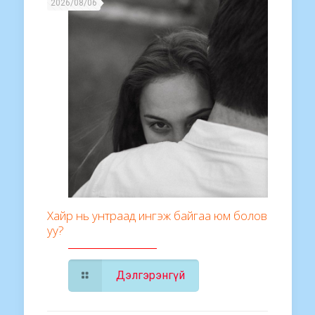
2026/08/06
Хайр нь унтраад ингэж байгаа юм болов
уу?
Дэлгэрэнгүй