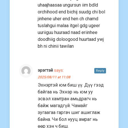
uhaajhaasaa ungursun iim bdld
orchihood end bichij suudg chi bol
jinhene uher end hen ch chamd
tuslahgui malaa itgel gdg ugeer
uuriiguu huuraad naad eriinhee
doodhiig doloogood huurtaad ywj
bh ni chinii tawilan
эрэгтэй
says:
Reply
2025/08/11 at 11:08
Эхнэртэй юм биш үү. Дүү гээд
байгаа нь Эхнэр нь юм уу
эсвэл хамтран амьдрагч нь
байж магадгүй. Чамайг
зугаагаа гаргач шиг ашиглаж
байна. Чи бол нууц амраг нь
өөр хэн ч биш.