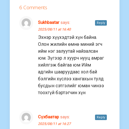
6 Comments
Sukhbaatar
says:
Reply
2025/08/11 at 16:40
Эхнэр хүүхэдтэй хүн байна.
Олон жилийн өмнө миний эгч
ийм нэг залуутай найзалсан
юм. Зүгээр л хуурч нууц амраг
хийлгэж байгаа юм Ийм
адгийн шааруудаас хол бай
бэлгийн хүслээ хангахын тулд
бусдын сэтгэлийг юман чинээ
тоохгүй бэртэгчин хүн
Сүхбаатар
says:
Reply
2025/08/11 at 16:27