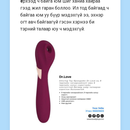
Үерхээд ч байга юм шиг ханиа хайраа
гээд жил гаран боллоо. Ил тод байгаад ч
байгаа юм уу бүүр мэдэхгүй ээ, эхнэр
огт авч байгаагүй гэсэн хэрнээ би
тэрний талаар юу ч мэдэхгүй.