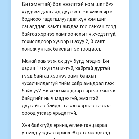
Би (эмэгтэй) бол нээлттэй ном шиг бүх
хуудсаа дэлгээд дууссан. Би хааяа ирж
бодисоо гадагшлуулдаг хүн юм шиг
санагддаг. Хамт байхдаа гоё сайхан гээд
байгаа хэрнээ хамт хонохыг ч хүсдэггүй,
тохиолдлоор хүчээр шахуу 2, 3 хаит
хонож унтаж байсныг эс тооцвол.
Манай аав ээж ах дүү бүгд мэднэ. Би
харин 1 ч хүн танихгүй, хайртай дуртай
гээд байгаа хэрнээ хамт байхыг
чухалчилдаггүй тийм хайр амьдрал гэж
байх уу? Би яс юман дээр гэртээ хэнтэй
байдгийг нь ч мэдэхгүй, эмэгтэй
дүүтэйгээ байдаг гэсэн хэрнээ гэртээ
ороод утсаар ярьдаггүй.
Хүн байхгүйд ярина, өглөө ганцаараа
унтаад үлдвэл ярина. Өөр тохиолдолд