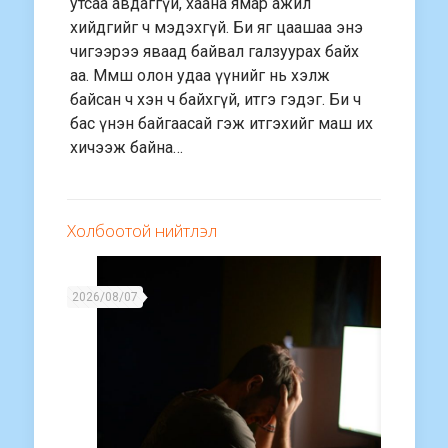
утсаа авдаггүй, хаана ямар ажил
хийдгийг ч мэдэхгүй. Би яг цаашаа энэ
чигээрээ яваад байвал галзуурах байх
аа. Ммш олон удаа үүнийг нь хэлж
байсан ч хэн ч байхгүй, итгэ гэдэг. Би ч
бас үнэн байгаасай гэж итгэхийг маш их
хичээж байна…
Холбоотой нийтлэл
2026/08/07