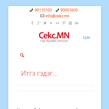
99110103
90001603
info@cekc.mn
Цэс
Итгэ гэдэг…