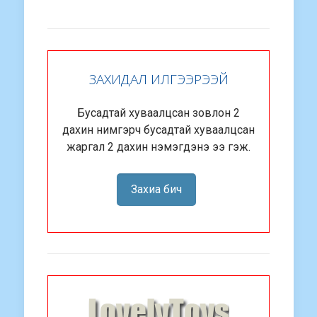
ЗАХИДАЛ ИЛГЭЭРЭЭЙ
Бусадтай хуваалцсан зовлон 2
дахин нимгэрч бусадтай хуваалцсан
жаргал 2 дахин нэмэгдэнэ ээ гэж.
Захиа бич