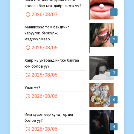
арслан бар мэт дайрна гэж үү?
1
2026/08/07
Минийхээс том байдгийг
харуулж, бариулж,
мэдрүүлмээр…
9
2026/08/06
Хайр нь унтраад ингэж байгаа
юм болов уу?
3
2026/08/06
Үнэн үү?
2026/08/06
0
Ийм хүсэл өөр хүнд төрдөг
болов уу?
4
2026/08/06