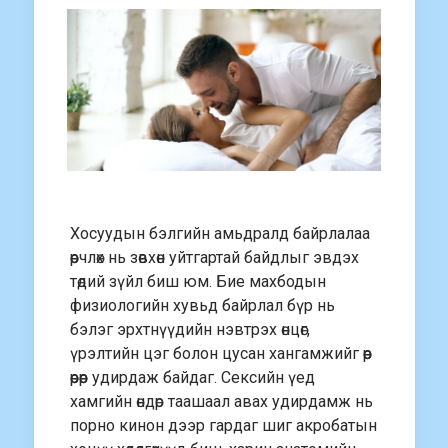
Хосуудын бэлгийн амьдралд байрлалаа
өөрчлөх нь зөвхөн уйтгартай байдлыг эвдэх
төдий зүйл биш юм. Бие махбодын
физиологийн хувьд байрлал бүр нь
бэлэг эрхтнүүдийн нэвтрэх өнцөг,
үрэлтийн цэг болон цусан хангамжийг өөр
өөрөөр удирдаж байдаг. Сексийн үед
хамгийн өндөр таашаал авах удирдамж нь
порно кинон дээр гардаг шиг акробатын