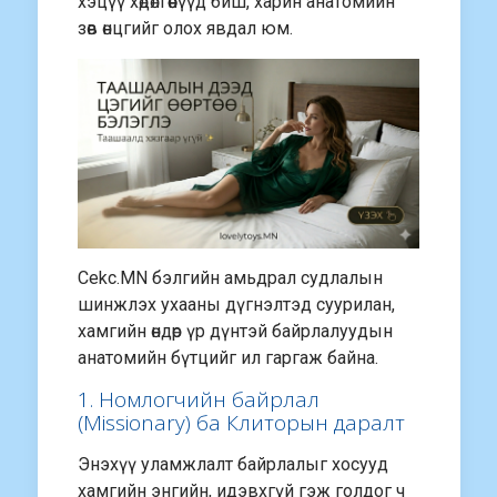
хэцүү хөдөлгөөнүүд биш, харин анатомийн
зөв өнцгийг олох явдал юм.
Cekc.MN бэлгийн амьдрал судлалын
шинжлэх ухааны дүгнэлтэд суурилан,
хамгийн өндөр үр дүнтэй байрлалуудын
анатомийн бүтцийг ил гаргаж байна.
1. Номлогчийн байрлал
(Missionary) ба Клиторын даралт
Энэхүү уламжлалт байрлалыг хосууд
хамгийн энгийн, идэвхгүй гэж голдог ч