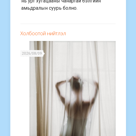
нь урт хугацааны чанартай бэлгийн
амьдралын суурь болно.
Холбоотой нийтлэл
2026/08/09