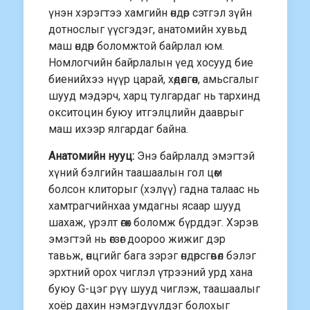
үнэн хэрэгтээ хамгийн өндөр сэтгэл зүйн
дотнослыг үүсгэдэг, анатомийн хувьд
маш өндөр боломжтой байрлал юм.
Номлогчийн байрлалын үед хосууд бие
биенийхээ нүүр царай, хөдөлгөөн, амьсгалыг
шууд мэдэрч, харц тулгардаг нь тархинд
окситоцин буюу итгэлцлийн дааврыг
маш ихээр ялгардаг байна.
Анатомийн нууц:
Энэ байрлалд эмэгтэй
хүний бэлгийн таашаалын гол цөм
болсон клиторыг (хэлүү) гадна талаас нь
хамтрагчийнхаа умдагны ясаар шууд
шахаж, үрэлт өгөх боломж бүрддэг. Хэрэв
эмэгтэй нь өгзөг доороо жижиг дэр
тавьж, өнцгийг бага зэрэг өндөрсгөвөл бэлэг
эрхтний орох чиглэл үтрээний урд хана
буюу G-цэг рүү шууд чиглэж, таашаалыг
хоёр дахин нэмэгдүүлдэг болохыг