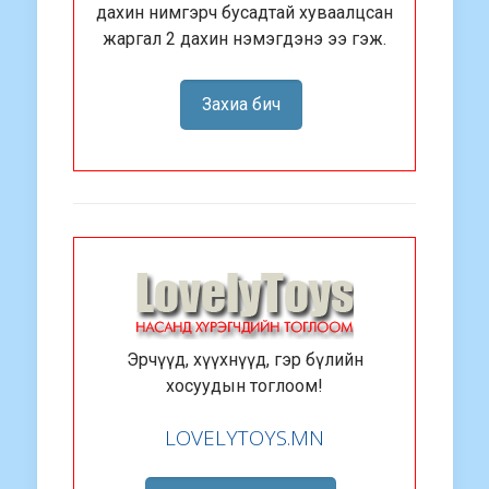
дахин нимгэрч бусадтай хуваалцсан
жаргал 2 дахин нэмэгдэнэ ээ гэж.
Захиа бич
Эрчүүд, хүүхнүүд, гэр бүлийн
хосуудын тоглоом!
LOVELYTOYS.MN