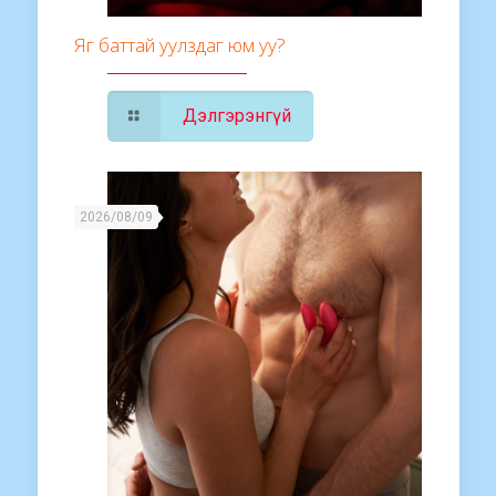
Яг баттай уулздаг юм уу?
Дэлгэрэнгүй
2026/08/09