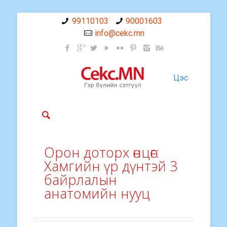
99110103
90001603
info@cekc.mn
Цэс
Орон доторх өнцөг:
Хамгийн үр дүнтэй 3
байрлалын
анатомийн нууц