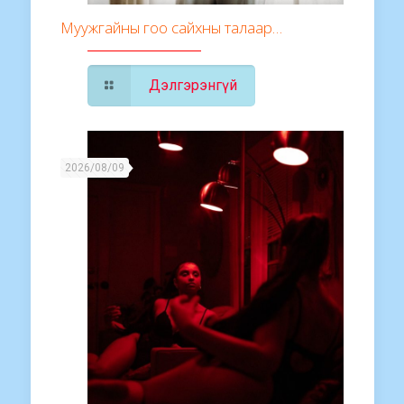
Муужгайны гоо сайхны талаар…
Дэлгэрэнгүй
2026/08/09