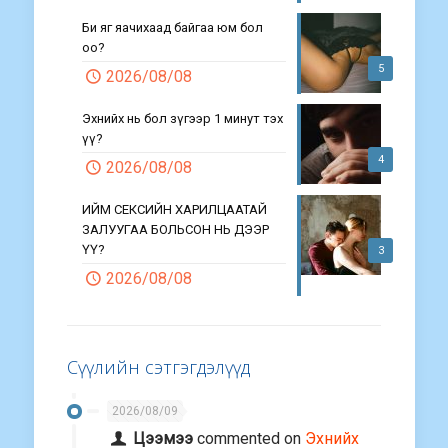
Би яг яачихаад байгаа юм бол
оо?
5
2026/08/08
Эхнийх нь бол зүгээр 1 минут тэх
үү?
4
2026/08/08
ИЙМ СЕКСИЙН ХАРИЛЦААТАЙ
ЗАЛУУГАА БОЛЬСОН НЬ ДЭЭР
ҮҮ?
3
2026/08/08
Сүүлийн сэтгэгдэлүүд
2026/08/09
Цээмээ
commented on
Эхнийх