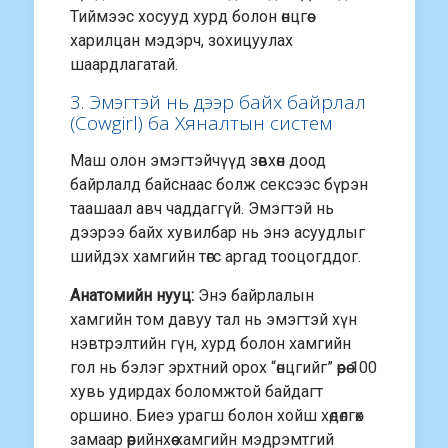
Тиймээс хосууд хурд болон өнцгөө
харилцан мэдэрч, зохицуулах
шаардлагатай.
3. Эмэгтэй нь дээр байх байрлал
(Cowgirl) ба Хяналтын систем
Маш олон эмэгтэйчүүд зөвхөн доод
байрлалд байснаас болж сексээс бүрэн
таашаал авч чаддаггүй. Эмэгтэй нь
дээрээ байх хувилбар нь энэ асуудлыг
шийдэх хамгийн төгс аргад тооцогддог.
Анатомийн нууц:
Энэ байрлалын
хамгийн том давуу тал нь эмэгтэй хүн
нэвтрэлтийн гүн, хурд болон хамгийн
гол нь бэлэг эрхтний орох “өнцгийг” өөрөө 100
хувь удирдах боломжтой байдагт
оршино. Биеэ урагш болон хойш хөдөлгөх
замаар өөрийнхөө хамгийн мэдрэмтгий