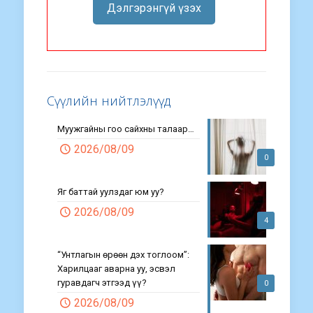
Дэлгэрэнгүй үзэх
Сүүлийн нийтлэлүүд
Муужгайны гоо сайхны талаар…
2026/08/09
0
Яг баттай уулздаг юм уу?
2026/08/09
4
“Унтлагын өрөөн дэх тоглоом”:
Харилцааг аварна уу, эсвэл
гуравдагч этгээд үү?
0
2026/08/09