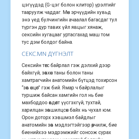
цэгүүдэд (G-цэг болон клитор) үрэлтийг
тааруулж чаддаг. Мөн эрчүүдийн хувьд
энэ үед булчингийн ачаалал багасдаг тул
түргэн дур тавих үйл явцыг хянаж,
сексийн хугацааг уртасгахад маш том
тус дэм болдог байна.
CEKC.MN ДҮГНЭЛТ
Сексийн төгс байрлал гэж дэлхий дээр
байхгүй, зөвхөн таны болон таны
хамтрагчийн анатомийн бүтцэд тохирсон
“зөв өнцөг” гэж бий. Ямар ч байрлалыг
туршиж байсан хамгийн гол нь бие
махбоддоо өвдөлт үүсгэхгүй, тухтай,
харилцан зөвшилцсөн байх нь чухал юм.
Орон доторх хэвшмэл байдлыг
анатомийн зөв мэдлэгтэйгээр өөрчилж, бие
биенийхээ мэдрэмжийг сонсож сурах