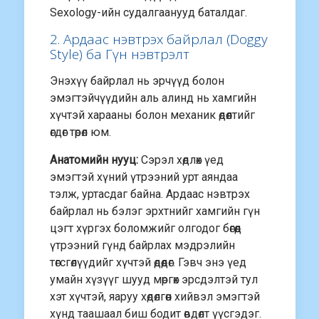
Sexology-ийн судалгаанууд баталдаг.
2. Ардаас нэвтрэх байрлал (Doggy
Style) ба Гүн нэвтрэлт
Энэхүү байрлал нь эрчүүд болон
эмэгтэйчүүдийн аль алинд нь хамгийн
хүчтэй харааны болон механик өдөөлтийг
өгдөг төрөл юм.
Анатомийн нууц:
Сэрэл хөдлөх үед
эмэгтэй хүний үтрээний урт аяндаа
тэлж, уртасдаг байна. Ардаас нэвтрэх
байрлал нь бэлэг эрхтнийг хамгийн гүн
цэгт хүргэх боломжийг олгодог бөгөөд
үтрээний гүнд байрлах мэдрэлийн
төгсгөлүүдийг хүчтэй өдөөдөг. Гэвч энэ үед
умайн хүзүүг шууд мөргөх эрсдэлтэй тул
хэт хүчтэй, яаруу хөдөлгөөн хийвэл эмэгтэй
хүнд таашаал биш бодит өвдөлт үүсгэдэг.