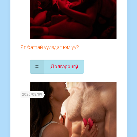
Яг баттай уулздаг юм уу?
Дэлгэрэнгүй
2026/08/09