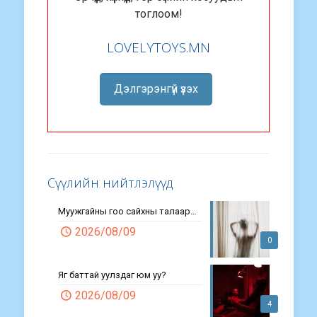
тоглоом!
LOVELYTOYS.MN
Дэлгэрэнгүй үзэх
Сүүлийн нийтлэлүүд
Муужгайны гоо сайхны талаар…
2026/08/09
0
Яг баттай уулздаг юм уу?
2026/08/09
4