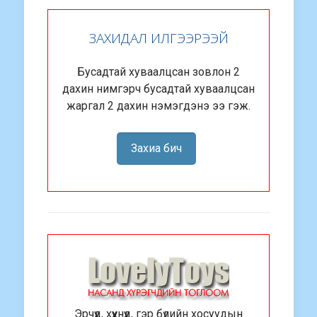
ЗАХИДАЛ ИЛГЭЭРЭЭЙ
Бусадтай хуваалцсан зовлон 2
дахин нимгэрч бусадтай хуваалцсан
жаргал 2 дахин нэмэгдэнэ ээ гэж.
Захиа бич
Эрчүүд, хүүхнүүд, гэр бүлийн хосуудын