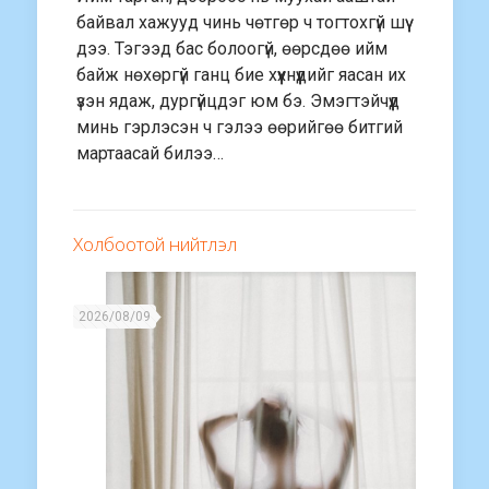
байвал хажууд чинь чөтгөр ч тогтохгүй шүү
дээ. Тэгээд бас болоогүй, өөрсдөө ийм
байж нөхөргүй ганц бие хүүхнүүдийг яасан их
үзэн ядаж, дургүйцдэг юм бэ. Эмэгтэйчүүд
минь гэрлэсэн ч гэлээ өөрийгөө битгий
мартаасай билээ…
Холбоотой нийтлэл
2026/08/09