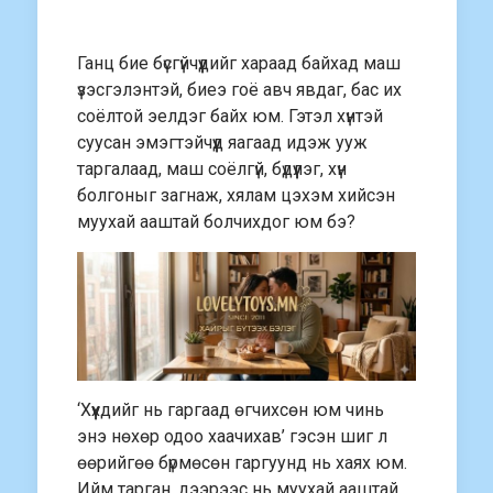
Ганц бие бүсгүйчүүдийг хараад байхад маш
үзэсгэлэнтэй, биеэ гоё авч явдаг, бас их
соёлтой эелдэг байх юм. Гэтэл хүнтэй
суусан эмэгтэйчүүд яагаад идэж ууж
таргалаад, маш соёлгүй, бүдүүлэг, хүн
болгоныг загнаж, хялам цэхэм хийсэн
муухай ааштай болчихдог юм бэ?
‘Хүүхдийг нь гаргаад өгчихсөн юм чинь
энэ нөхөр одоо хаачихав’ гэсэн шиг л
өөрийгөө бүрмөсөн гаргуунд нь хаях юм.
Ийм тарган, дээрээс нь муухай ааштай