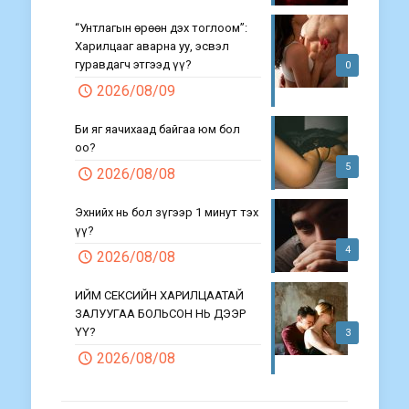
“Унтлагын өрөөн дэх тоглоом”:
Харилцааг аварна уу, эсвэл
гуравдагч этгээд үү?
0
2026/08/09
Би яг яачихаад байгаа юм бол
оо?
5
2026/08/08
Эхнийх нь бол зүгээр 1 минут тэх
үү?
4
2026/08/08
ИЙМ СЕКСИЙН ХАРИЛЦААТАЙ
ЗАЛУУГАА БОЛЬСОН НЬ ДЭЭР
ҮҮ?
3
2026/08/08