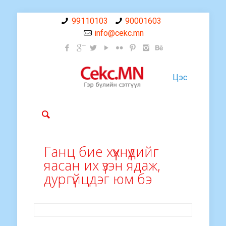
99110103
90001603
info@cekc.mn
Цэс
Ганц бие хүүхнүүдийг
яасан их үзэн ядаж,
дургүйцдэг юм бэ