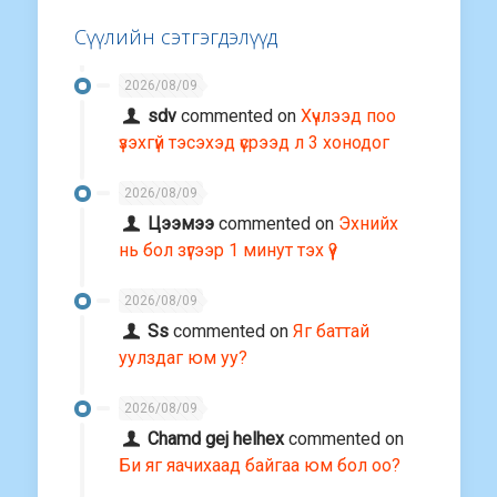
Сүүлийн сэтгэгдэлүүд
2026/08/09
sdv
commented on
Хүчлээд поо
үзэхгүй тэсэхэд үсрээд л 3 хонодог
2026/08/09
Цээмээ
commented on
Эхнийх
нь бол зүгээр 1 минут тэх үү?
2026/08/09
Ss
commented on
Яг баттай
уулздаг юм уу?
2026/08/09
Chamd gej helhex
commented on
Би яг яачихаад байгаа юм бол оо?