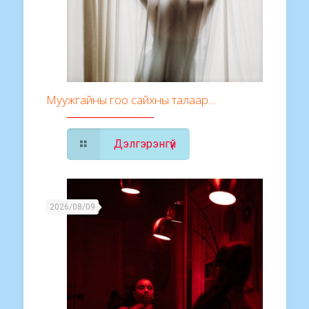
Муужгайны гоо сайхны талаар…
Дэлгэрэнгүй
2026/08/09