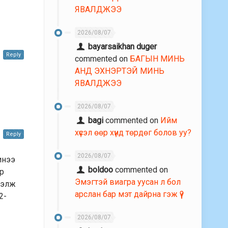
ЯВАЛДЖЭЭ
2026/08/07
bayarsaikhan duger
Reply
commented on
БАГЫН МИНЬ
АНД ЭХНЭРТЭЙ МИНЬ
ЯВАЛДЖЭЭ
2026/08/07
bagi
commented on
Ийм
хүсэл өөр хүнд төрдөг болов уу?
Reply
2026/08/07
инээ
boldoo
commented on
ар
Эмэгтэй виагра уусан л бол
үнэлж
арслан бар мэт дайрна гэж үү?
2-
2026/08/07