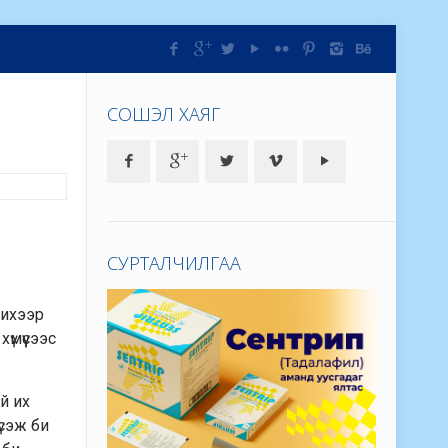
СОШЭЛ ХАЯГ
СУРТАЛЧИЛГАА
 ихээр
үмүүсээс
й их
үсэж би