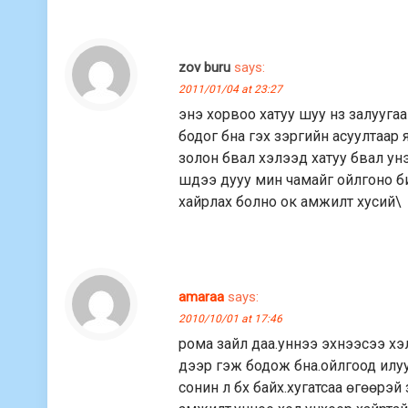
zov buru
says:
2011/01/04 at 23:27
энэ хорвоо хатуу шуу нз залуугаа
бодог бна гэх зэргийн асуултаар
золон бвал хэлээд хатуу бвал ун
шдээ дууу мин чамайг ойлгоно би
хайрлах болно ок амжилт хусий\
amaraa
says:
2010/10/01 at 17:46
рома зайл даа.уннээ эхнээсээ хэ
дээр гэж бодож бна.ойлгоод илуу
сонин л бх байх.хугатсаа өгөөрэй