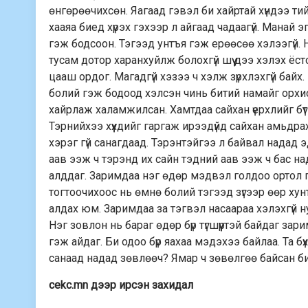
өнгөрөөчихсөн. Яагаад гэвэл би хайртай хүндээ ти
хааяа биед хүрэх гэхээр л айгаад чадаагүй. Манай 
гэж бодсоон. Тэгээд унтъя гэж ерөөсөө хэлээгүй.
тусам дотор харанхуйлж болохгүй шүү дээ хэлэх ёс
цааш ордог. Магадгүй хэзээ ч хэлж зүрхлэхгүй бай
болий гэж бодоод хэлсэн чинь битий намайг орхио
хайрлаж халамжилсан. Хамтдаа сайхан үерхлийг бүт
Тэрнийхээ хүүхдийг гаргаж ирээдүйд сайхан амьдр
хэрэг гүй санагдаад. Тэрэнтэйгээ л байвал надад 
аав ээж ч тэрэнд их сайн тэдний аав ээж ч бас над
алддаг. Заримдаа нэг өдөр мэдвэл голдоо ортол г
тогтоочихоос нь өмнө болий тэгээд зүгээр өөр ху
алдах юм. Заримдаа за тэгвэл насаараа хэлэхгүй 
Нэг зовлон нь бараг өдөр бүр түгшүүртэй байдаг з
гэж айдаг. Би одоо бүр яахаа мэдэхээ байлаа. Та
санаад надад зөвлөөч? Ямар ч зөвөлгөө байсан б
cekc.mn дээр ирсэн захидал