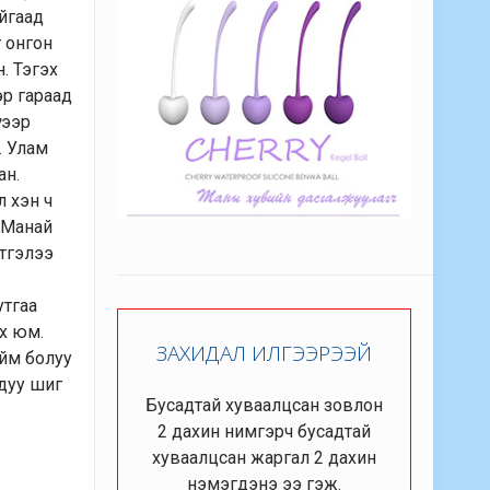
айгаад
г онгон
. Тэгэх
эр гараад
гээр
. Улам
ан.
л хэн ч
. Манай
итгэлээ
утгаа
йх юм.
ЗАХИДАЛ ИЛГЭЭРЭЭЙ
ийм болуу
 дуу шиг
Бусадтай хуваалцсан зовлон
2 дахин нимгэрч бусадтай
хуваалцсан жаргал 2 дахин
нэмэгдэнэ ээ гэж.