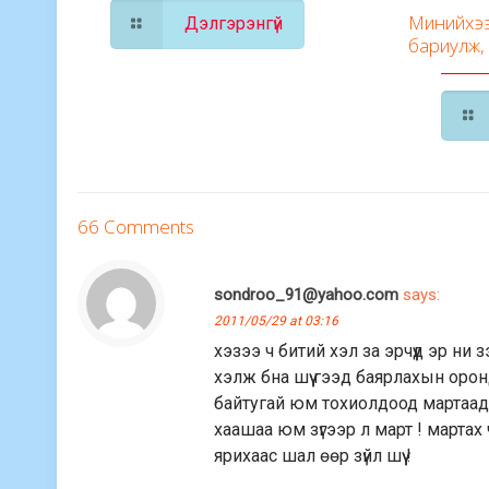
Минийхээ
Дэлгэрэнгүй
бариулж,
66 Comments
sondroo_91@yahoo.com
says:
2011/05/29 at 03:16
хэзээ ч битий хэл за эрчүүд эр ни 
хэлж бна шүү гээд баярлахын оро
байтугай юм тохиолдоод мартаад 
хаашаа юм зүгээр л март ! мартах
ярихаас шал өөр зүйл шүү !