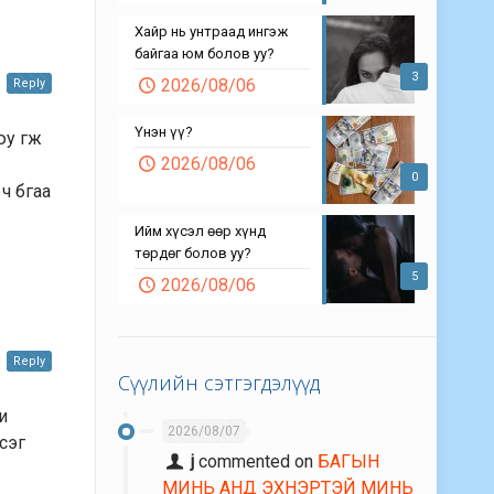
Хайр нь унтраад ингэж
байгаа юм болов уу?
3
2026/08/06
Reply
Үнэн үү?
юу гж
2026/08/06
0
ч бгаа
Ийм хүсэл өөр хүнд
төрдөг болов уу?
5
2026/08/06
Reply
Сүүлийн сэтгэгдэлүүд
и
2026/08/07
сэг
j
commented on
БАГЫН
МИНЬ АНД ЭХНЭРТЭЙ МИНЬ