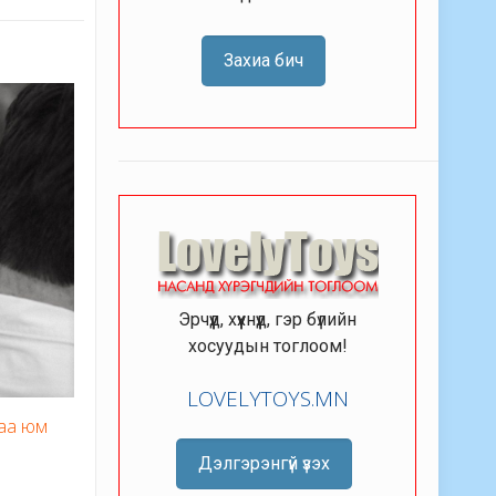
Захиа бич
Эрчүүд, хүүхнүүд, гэр бүлийн
хосуудын тоглоом!
LOVELYTOYS.MN
гаа юм
Дэлгэрэнгүй үзэх