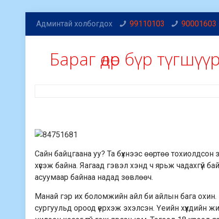
Админтай холбогдох
99110103
90001603
Бараг өдөр бүр түгшү
Сайн байцгаана уу? Та бүхнээс өөртөө тохиолдсон
хүсэж байна. Яагаад гэвэл хэнд ч ярьж чадахгүй бай
асуумаар байнаа надад зөвлөөч.
Манай гэр их боломжийн айл би айлын бага охин. 
сургуульд ороод үерхэж эхэлсэн. Үеийн хүүхдийн жи