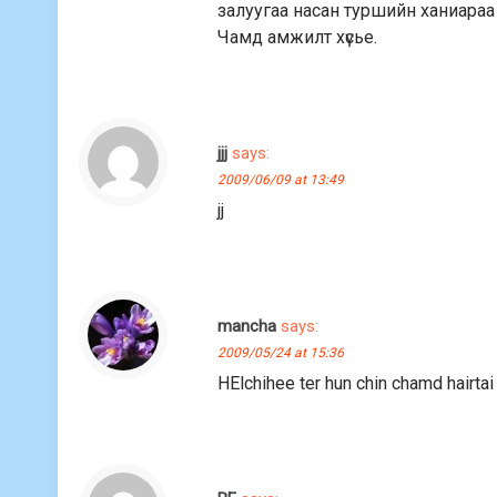
залуугаа насан туршийн ханиараа
Чамд амжилт хүсье.
jjj
says:
2009/06/09 at 13:49
jj
mancha
says:
2009/05/24 at 15:36
HElchihee ter hun chin chamd hairta