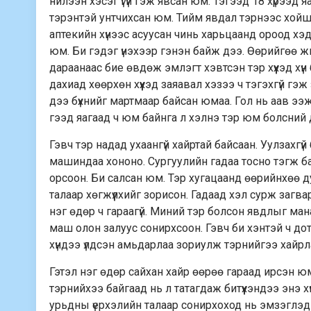
нилээн хэсэг үгүй гэж явсан юм. Тэгээд 18 хүрээд 
тэрэнтэй унтчихсан юм.
Тийм явдал тэрнээс хойш 
аптекийн хүнээс асуусан чинь харьцаанд ороод хэ
юм. Би гэдэг үнэхээр гэнэн байж дээ. Өөрийгөө 
дараанаас бие өвдөж эмлэгт хэвтсэн тэр хүүхэд хүн
дахиад хөөрхөн хүүхэд заяавал хэзээ ч тэгэхгүй гэ
дээ бүхнийг мартмаар байсан юмаа. Гол нь аав ээж
гээд яагаад ч юм байнга л хэлнэ тэр юм болсний д
Гэвч тэр надад ухаангүй хайртай байсаан. Уулзахгүй
машиндаа хононо. Сургуулийн гадаа тосно тэгж ба
орсоон. Би салсан юм. Тэр хугацаанд өөрийнхөө ду
талаар хөгжүүлхийг зорисон. Гадаад хэл сурж загва
нэг өдөр ч гараагүй. Миний тэр болсон явдлыг ман
маш олон залуус сонирхсоон. Гэвч би хэнтэй ч до
хүндээ үлдсэн амьдарлаа зориулж тэрнийгээ хайрл
Гэтэл нэг өдөр сайхан хайр өөрөө гараад ирсэн юм
тэрнийхээ байгаад нь л татагдаж битүүхэндээ энэ хү
урьдны үерхэлийн талаар сонирхоход нь эмзэглэдэг