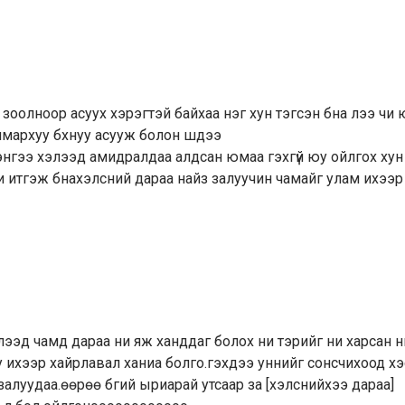
 зоолноор асуух хэрэгтэй байхаа нэг хун тэгсэн бна лээ чи 
 ямархуу бхнуу асууж болон шдээ
энгээ хэлээд амидралдаа алдсан юмаа гэхгүй юу ойлгох хун 
 итгэж бнахэлсний дараа найз залуучин чамайг улам ихээр
лээд чамд дараа ни яж ханддаг болох ни тэрийг ни харсан н
 ихээр хайрлавал ханиа болго.гэхдээ уннийг сонсчихоод хэ
 залуудаа.өөрөө бгий ыриарай утсаар за [хэлснийхээ дараа]