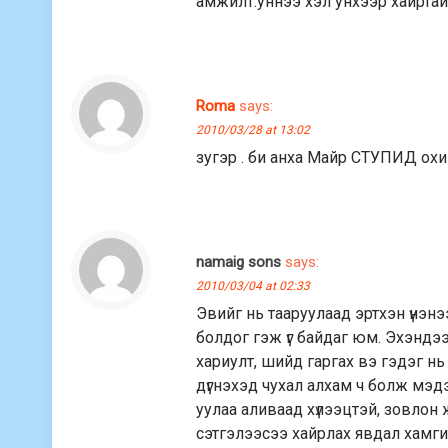
амжилт.уннээ хэл унхээр хайрта
Roma
says:
2010/03/28 at 13:02
зугэр . би анха Майр СТУПИД охин
namaig sons
says:
2010/03/04 at 02:33
Эвийг нь тааруулаад эртхэн үнэнэ
болдог гэж үг байдаг юм. Эхэндээ 
хариулт, шийд гаргах вэ гэдэг нь
дүгнэхэд чухал алхам ч болж мэдэ
уулаа аливаад хүлээцтэй, зовлон 
сэтгэлээсээ хайрлах явдал хамгий