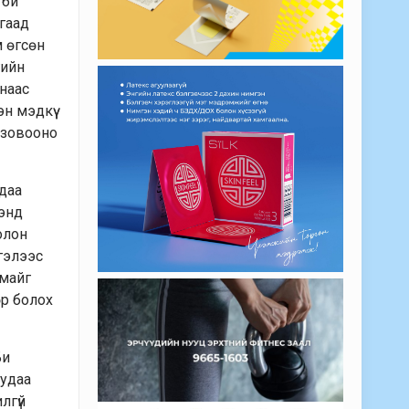
 би
йгаад
м өгсөн
гийн
хнаас
н мэдкүү
д зовооно
адаа
гэнд
олон
тгэлээс
амайг
өр болох
Би
 удаа
лгүй