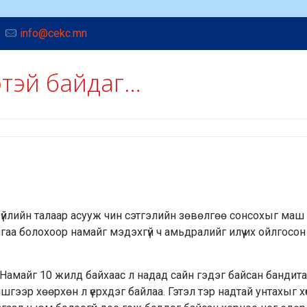
info@cekc.mn
үртэй байдаг…
 зүйлийн талаар асууж чин сэтгэлийн зөвөлгөө сонсохыг маш
гаа болохоор намайг мэдэхгүй ч амьдралийг илүү их ойлгосон х
Намайг 10 жилд байхаас л надад сайн гэдэг байсан бандита
шгээр хөөрхөн л үерхдэг байлаа. Гэтэл тэр надтай унтахыг х