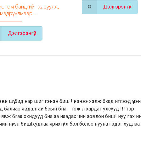
с том байдгийг харуулж,
Дэлгэрэнгүй
 мэдрүүлмээр…
Дэлгэрэнгүй
зэвүүн шүү бид нар шиг гэнэн биш ! үнэнээ хэлж бхад итгээд үнэ
нд балиар явдалтай бсын бна гэж л хардаг улсууд !!! тэр
явж бгаа охидууд бна за наадах чин зовлон биш! нуу гэх ни
 чин нүгэл биш!худлаа ярихгүйл бол болоо нууна гэдэг худлаа