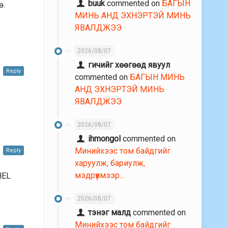
buuk
commented on
БАГЫН
ө.
МИНЬ АНД ЭХНЭРТЭЙ МИНЬ
ЯВАЛДЖЭЭ
2026/08/07
гичийг хөөгөөд явуул
Reply
commented on
БАГЫН МИНЬ
АНД ЭХНЭРТЭЙ МИНЬ
ЯВАЛДЖЭЭ
2026/08/07
ihmongol
commented on
Минийхээс том байдгийг
Reply
харуулж, бариулж,
мэдрүүлмээр…
 HEL
2026/08/07
тэнэг малд
commented on
Минийхээс том байдгийг