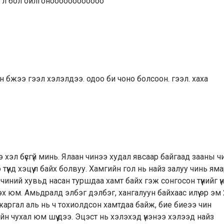
й л бол ойлгоноооооооооооо
 бжээ гээл хэлэлдээ. одоо би чоно болсоон. гээл. xаxа
э хэл бүсгүй минь. Ялаан чинээ худал явсаар байгаад зааны ч
түүнд хэцүү л байх болвуу. Хамгийн гол нь найз залуу чинь ям
 чиний хувьд насан туршдаа хамт байх гэж сонгосон түүнийг 
х юм. Амьдралд элбэг дэлбэг, хангалуун байхаас илүү эр эм 
жаргал аль нь ч тохиолдсон хамтдаа байж, бие биеээ чин
н чухал юм шүү дээ. Эцэст нь хэлэхэд үнэнээ хэлээд найз