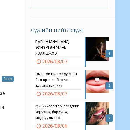
Сүүлийн нийтлэлүүд
БАГЫН МИНЬ АНД
ЭХНЭРТЭЙ МИНЬ
ЯВАЛДЖЭЭ
4
2026/08/07
Эмэгтэй виагра уусан л
Reply
бол арслан бар мэт
дайрна гэж үү?
2
нээ
2026/08/07
Минийхээс том байдгийг
 ч
харуулж, бариулж,
мэдрүүлмээр…
9
2026/08/06