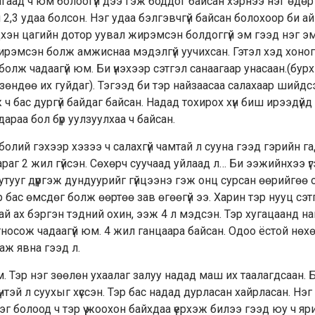
яагаад ч юм болоогүй дээ гэж боддог байсан хэрнээ нэг өдөр
2,3 удаа болсон. Нэг удаа бэлгэвчгүй байсан болохоор би а
дхэн цагийн дотор уувал жирэмсэн болдоггүй эм гээд нэг э
жирэмсэн болж амжиснаа мэдэлгүй уучихсан. Гэтэл хэд хоно
 болж чадаагүй юм. Би үнэхээр сэтгэл санаагаар унасаан.(бур
ж зөндөө их гуйдаг). Тэгээд би тэр найзаасаа салахаар шийдсэ
 ч бас дургүй байдаг байсан. Надад тохирох хүн биш ирээдүй
араа бол бүр уулзуулхаа ч байсан.
 болий гэхээр хэзээ ч салахгүй чамтай л сууна гээд гэрийн г
раг 2 жил гүйсэн. Сөхөрч суучаад уйлаад л… Би ээжийнхээ ү
тууг дүүргэж дундуурийг гүйцээнэ гэж онц сурсан өөрийгөө 
р бас өмсдөг болж өөртөө зав өгөөгүй ээ. Харин тэр нууц сэ
ай ах бэргэн тэдний охин, ээж 4 л мэдсэн. Тэр хугацаанд н
тносож чадаагүй юм. 4 жил ганцаара байсан. Одоо ёстой нөх
аж явна гээд л.
. Тэр нэг зөөлөн ухаалаг залуу надад маш их таалагдсаан. 
нтэй л суухыг хүссэн. Тэр бас надад дурласан хайрласан. Нэг
 болоод ч тэр үү жоохон байхдаа үерхэж билээ гээд юу ч яри