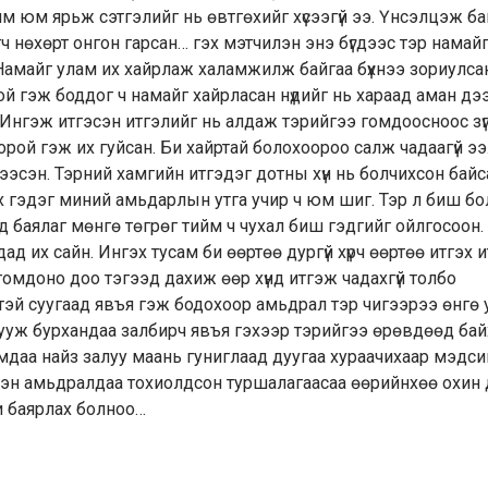
йм юм ярьж сэтгэлийг нь өвтгөхийг хүсээгүй ээ. Үнсэлцэж б
эгч нөхөрт онгон гарсан… гэх мэтчилэн энэ бүгдээс тэр намай
 Намайг улам их хайрлаж халамжилж байгаа бүхнээ зориулсан
той гэж боддог ч намайг хайрласан нүдийг нь хараад аман дэ
х. Ингэж итгэсэн итгэлийг нь алдаж тэрийгээ гомдоосноос зү
рой гэж их гуйсан. Би хайртай болохоороо салж чадаагүй ээ
ээсэн. Тэрний хамгийн итгэдэг дотны хүн нь болчихсон байс
ах гэдэг миний амьдарлын утга учир ч юм шиг. Тэр л биш бо
эд баялаг мөнгө төгрөг тийм ч чухал биш гэдгийг ойлгосоон
ад их сайн. Ингэх тусам би өөртөө дургүй хүрч өөртөө итгэх 
омдоно доо тэгээд дахиж өөр хүнд итгэж чадахгүй толбо
нтэй суугаад явъя гэж бодохоор амьдрал тэр чигээрээ өнгө 
нууж бурхандаа залбирч явъя гэхээр тэрийгээ өрөвдөөд ба
аримдаа найз залуу маань гуниглаад дуугаа хураачихаар мэдс
 бүхэн амьдралдаа тохиолдсон туршалагаасаа өөрийнхөө охин
и баярлах болноо…