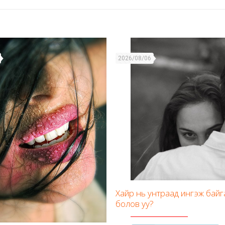
2026/08/06
Хайр нь унтраад ингэж бай
болов уу?