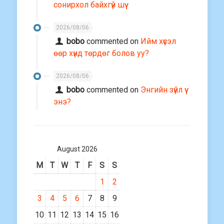
сонирхол байхгүй шүү
2026/08/06
bobo
commented on
Ийм хүсэл
өөр хүнд төрдөг болов уу?
2026/08/06
bobo
commented on
Энгийн зүйл үү
энэ?
August 2026
M
T
W
T
F
S
S
1
2
3
4
5
6
7
8
9
10
11
12
13
14
15
16