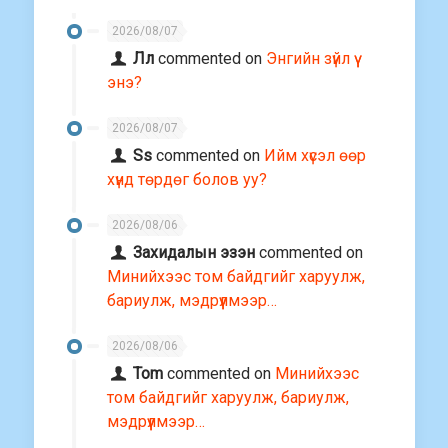
2026/08/07
Лл
commented on
Энгийн зүйл үү
энэ?
2026/08/07
Ss
commented on
Ийм хүсэл өөр
хүнд төрдөг болов уу?
2026/08/06
Захидалын эзэн
commented on
Минийхээс том байдгийг харуулж,
бариулж, мэдрүүлмээр…
2026/08/06
Tom
commented on
Минийхээс
том байдгийг харуулж, бариулж,
мэдрүүлмээр…