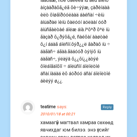
ìàãòàæ, ñóë òàëèéã íü àëü áîëîõ
àíçààðàõã¿éã õè÷ýýæ, çàðèìäàà
èëò õîøãîðóóëààä áàéñàí ÷èíü
àìüäðàë ìèíü õàëóóí äóëààí óóð
àìüñãàëòàé áîëæ áíà.íºõºð õºë íü
ãàçàð õ¿ðýõã¿é, ñàéõàí ààøòàé
õ¿í áäàã áîëñîí.õýð¿¿ë ãàðàõ íü ÷
áàãàñ÷ áãàà.ãàäóóð òýíýõ íü
áàãàñ÷, ýëäýâ õ¿¿õí¿¿äòýé
õîëáîãäîõîî ÷ áîëüñîí áîëîëòîé
áñàí.íàäàä èõ áóðóó áñàí áîëîëòîé
áèëýý ø¿¿.
teatime
says:
Reply
2010/01/18 at 00:21
хамаагүй магтвал хамраа сөхөөд
явчихдаг юм билээ. энэ үгсийг