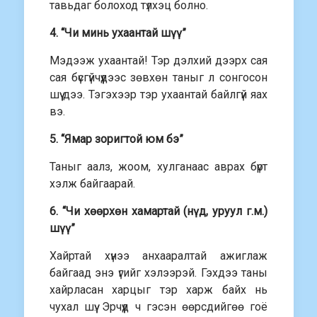
тавьдаг болоход түлхэц болно.
4. “Чи минь ухаантай шүү”
Мэдээж ухаантай! Тэр дэлхий дээрх сая
сая бүсгүйчүүдээс зөвхөн таныг л сонгосон
шүү дээ. Тэгэхээр тэр ухаантай байлгүй яах
вэ.
5. “Ямар зоригтой юм бэ”
Таныг аалз, жоом, хулганаас аврах бүрт
хэлж байгаарай.
6. “Чи хөөрхөн хамартай (нүд, уруул г.м.)
шүү”
Хайртай хүнээ анхааралтай ажиглаж
байгаад энэ үгийг хэлээрэй. Гэхдээ таны
хайрласан харцыг тэр харж байх нь
чухал шүү. Эрчүүд ч гэсэн өөрсдийгөө гоё