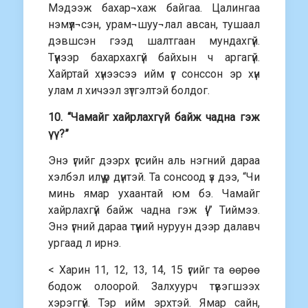
Мэдээж бахар¬хаж байгаа. Цалингаа
нэмүүл¬сэн, урам¬шуу¬лал авсан, тушаал
дэвшсэн гээд шалтгаан мундахгүй.
Түүнээр бахархахгүй байхын ч аргагүй.
Хайртай хүнээсээ ийм үг сонссон эр хүн
улам л хичээл зүтгэлтэй болдог.
10. “Чамайг хайрлахгүй байж чадна гэж
үү?”
Энэ үгийг дээрх үгсийн аль нэгний дараа
хэлбэл илүү үр дүнтэй. Та сонсоод үз дээ, “Чи
минь ямар ухаантай юм бэ. Чамайг
хайрлахгүй байж чадна гэж үү!” Тиймээ.
Энэ үгний дараа түүний нуруун дээр далавч
ургаад л ирнэ.
< Харин 11, 12, 13, 14, 15 үгийг та өөрөө
бодож олоорой. Залхуурч түвэгшээх
хэрэггүй. Тэр ийм эрхтэй. Ямар сайн,