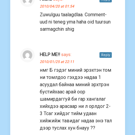
2010/04/20 at 01:54
Zuwulguu taalagdlaa. Comment-
uud ni teneg yma haha oid tuursun
sarmagchin shig
HELP ME!!
says:
Reply
2010/01/25 at 22:11
нмг Б гэдэг миний эрэхтэн том
ни томлдоо гэхдээ надаа 1
асуудал байнаа миний эрхтрэн
бустийхаас арай оор
шамирдаггуй би гар хангалаг
хийхдээ арасаар ни л орлдог 2-
3 Тсаг хийдэг тийм удаан
хийжийж тавидаг надаа энэ тал
дээр туслах хун бнауу ??