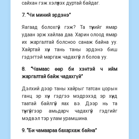
сайхан гэж хэлүүлэх дуртай байдаг.
7. “Чи миний эрдэнэ”
Яагаад болохгүй гэж? Та түүнийг ямар
удаан эрж хайлаа даа. Харин олоод ямар
их жаргалтай болсноо санаж байна уу.
Хайртай хүн тань таны эрдэнэ биш
гэдэгтэй маргаж чадахгүй л болов уу.
8. “Чамаас өөр би хэнтэй ч ийм
жаргалтай байж чадахгүй”
Дэлхий дээр таны хайрыг татсан цорын
ганц эр хүн гэдгээ мэдрэхэд эр хүнд
таатай байлгүй яах вэ. Дээр нь та
түүнгүйгээр амьдарч чадахгүй гэдгийг
мэдвэл тэр улам урамшина.
9. “Би чамаараа бахархаж байна”