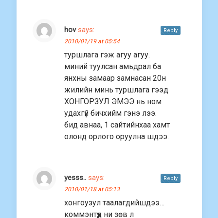
hov
says:
Reply
2010/01/19 at 05:54
туршлага гэж агуу агуу.
миний туулсан амьдрал ба
янхны замаар замнасан 20н
жилийн минь туршлага гээд
ХОНГОРЗУЛ ЭМЭЭ нь ном
удахгүй бичхийм гэнэ лээ.
бид авнаа, 1 сайтийнхаа хамт
олонд орлого оруулна шдээ.
yesss..
says:
Reply
2010/01/18 at 05:13
хонгоузул таалагдийшдээ…
коммэнтүүд ни зөв л