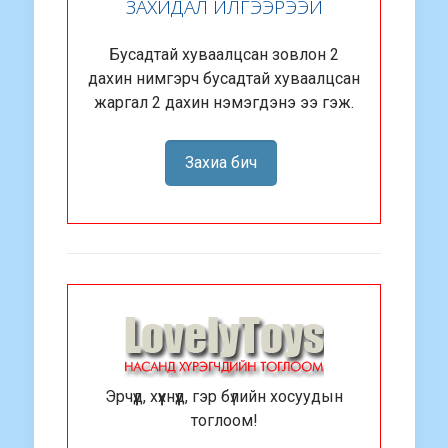
ЗАХИДАЛ ИЛГЭЭРЭЭЙ
Бусадтай хуваалцсан зовлон 2
дахин нимгэрч бусадтай хуваалцсан
жаргал 2 дахин нэмэгдэнэ ээ гэж.
Захиа бич
Эрчүүд, хүүхнүүд, гэр бүлийн хосуудын
тоглоом!