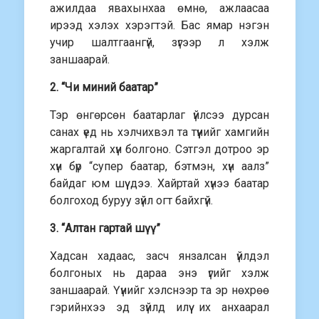
ажилдаа явахынхаа өмнө, ажлаасаа
ирээд хэлэх хэрэгтэй. Бас ямар нэгэн
учир шалтгаангүй, зүгээр л хэлж
заншаарай.
2. “Чи миний баатар”
Тэр өнгөрсөн баатарлаг үйлсээ дурсан
санах үед нь хэлчихвэл та түүнийг хамгийн
жаргалтай хүн болгоно. Сэтгэл дотроо эр
хүн бүр “супер баатар, бэтмэн, хүн аалз”
байдаг юм шүү дээ. Хайртай хүнээ баатар
болгоход буруу зүйл огт байхгүй.
3. “Алтан гартай шүү”
Хадсан хадаас, засч янзалсан үйлдэл
болгоных нь дараа энэ үгийг хэлж
заншаарай. Үүнийг хэлснээр та эр нөхрөө
гэрийнхээ эд зүйлд илүү их анхаарал