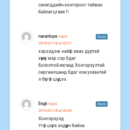
санагддийн.хонгороог тайван
байлагцгаая !!
narantuya
says:
Reply
2010/01/18 at 03:21
хэрэлдэж кайф авах дуртай
хүмүүс мэр сэр бдаг
бололтой.яагаад Хонгорзултай
сөргөөлцөөд бдаг юм.ухаантай
л бүсгүй шүү дээ.
Eegii
says:
Reply
2010/01/18 at 00:44
Хонгорзулд
Үгүй шүү та эндүүрч байна