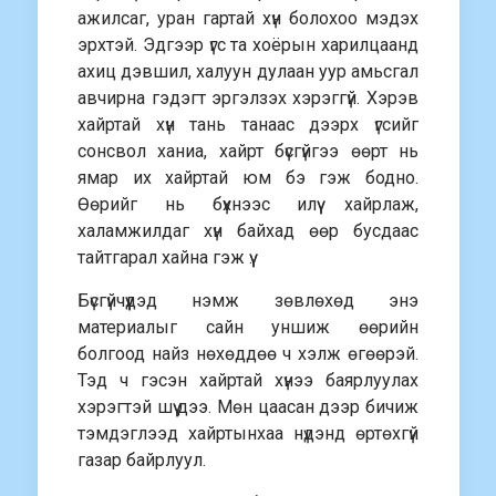
ажилсаг, уран гартай хүн болохоо мэдэх
эрхтэй. Эдгээр үгс та хоёрын харилцаанд
ахиц дэвшил, халуун дулаан уур амьсгал
авчирна гэдэгт эргэлзэх хэрэггүй. Хэрэв
хайртай хүн тань танаас дээрх үгсийг
сонсвол ханиа, хайрт бүсгүйгээ өөрт нь
ямар их хайртай юм бэ гэж бодно.
Өөрийг нь бүхнээс илүү хайрлаж,
халамжилдаг хүн байхад өөр бусдаас
тайтгарал хайна гэж үү.
Бүсгүйчүүдэд нэмж зөвлөхөд энэ
материалыг сайн уншиж өөрийн
болгоод найз нөхөддөө ч хэлж өгөөрэй.
Тэд ч гэсэн хайртай хүнээ баярлуулах
хэрэгтэй шүү дээ. Мөн цаасан дээр бичиж
тэмдэглээд хайртынхаа нүдэнд өртөхгүй
газар байрлуул.