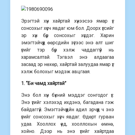
Эрэгтэй хүн хайртай хүнээсээ ямар үг
сонсохыг хүсч явдаг юм бол. Доорх үгсийг
эр хүн бүр сонсохыг хүсдэг. Харин
эмэгтэйчүүд өөрсдийн зүгээс энэ алт шиг
үгийг тэр бүр хэлж чаддаггүй нь
харамсалтай. Тэгвэл энэ алдаагаа
засаад эр нөхөр, хайртай залуудаа ямар үг
хэлж болохыг мэдэж авцгаая.
1. “Би чамд хайртай”
Энэ бол хүн бүхний мэддэг сонгодог үг.
Энэ үгийг хэлэхэд ихдэнэ, багадана гэж
байдаггүй. Эмэгтэйчүүдйн адил эрчүүд ч энэ
үгийг сонсохыг хүсч явдаг. Өдөрт гурван
удаа. Хооллох үед, хооллохын өмнө,
хойно. Дээр нь энэ үгийг хайртдаа