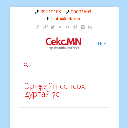
99110103
90001603
info@cekc.mn
Цэс
Эрчүүдийн сонсох
дуртай үгс