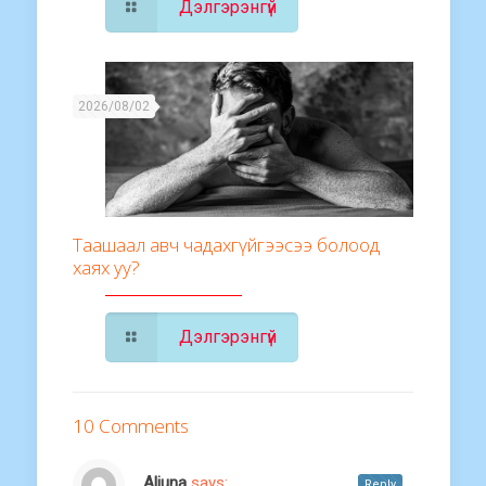
Дэлгэрэнгүй
2026/08/02
Таашаал авч чадахгүйгээсээ болоод
хаях уу?
Дэлгэрэнгүй
10 Comments
Aliuna
says:
Reply