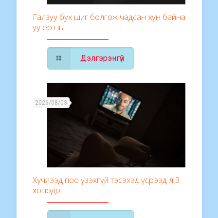
Галзуу бух шиг болгож чадсан хүн байна
уу ер нь…
Дэлгэрэнгүй
2026/08/03
Хүчлээд поо үзэхгүй тэсэхэд үсрээд л 3
хонодог