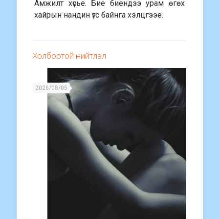
Амжилт хүсье. Бие биендээ урам өгөх
хайрын нандин үгс байнга хэлцгээе.
Холбоотой нийтлэл
2026/08/05