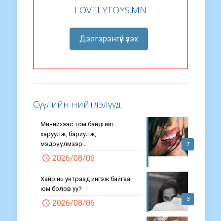
LOVELYTOYS.MN
Дэлгэрэнгүй үзэх
Сүүлийн нийтлэлүүд
Минийхээс том байдгийг
харуулж, бариулж,
мэдрүүлмээр…
7
2026/08/06
Хайр нь унтраад ингэж байгаа
юм болов уу?
3
2026/08/06