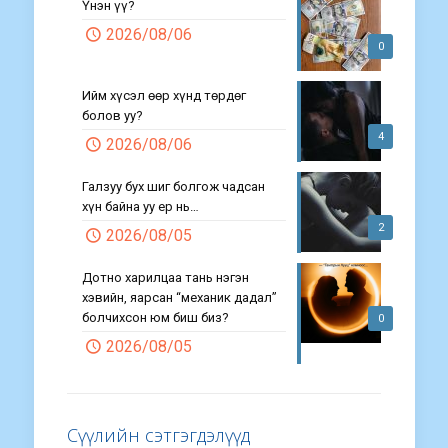
Үнэн үү?
2026/08/06
0
Ийм хүсэл өөр хүнд төрдөг
болов уу?
4
2026/08/06
Галзуу бух шиг болгож чадсан
хүн байна уу ер нь…
2
2026/08/05
Дотно харилцаа тань нэгэн
хэвийн, яарсан “механик дадал”
болчихсон юм биш биз?
0
2026/08/05
Сүүлийн сэтгэгдэлүүд