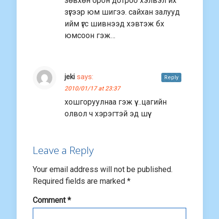
зөвхөн орон дотроо хэлвэл их
зүгээр юм шигээ. сайхан залууд
ийм үгс шивнээд хэвтэж бх
юмсоон гэж…
jeki
says:
Reply
2010/01/17 at 23:37
хошгоруулнаа гэж үү …цагийн
олвол ч хэрэгтэй эд шүү
Leave a Reply
Your email address will not be published.
Required fields are marked
*
Comment
*