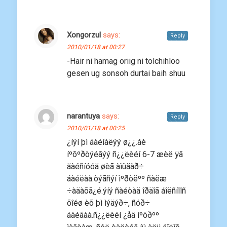
Xongorzul
says:
Reply
2010/01/18 at 00:27
-Hair ni hamag oriig ni tolchihloo
gesen ug sonsoh durtai baih shuu
narantuya
says:
Reply
2010/01/18 at 00:25
¿íýí þì áàéíàëýý ø¿¿.áè
íºõºðòýéãýý ñ¿¿ëèéí 6-7 æèë ÿã
äàéñíóóä øèã àìüäàð÷
áàéëàà.òýãñýí ìºðòëºº ñàëæ
÷àäàõã¿é.ýíý ñàéòàä îðäîã áîëñíîîñ
õîéø èõ þì ìýäýð÷, ñóð÷
áàéãàà.ñ¿¿ëèéí ¿åä íºõðºº