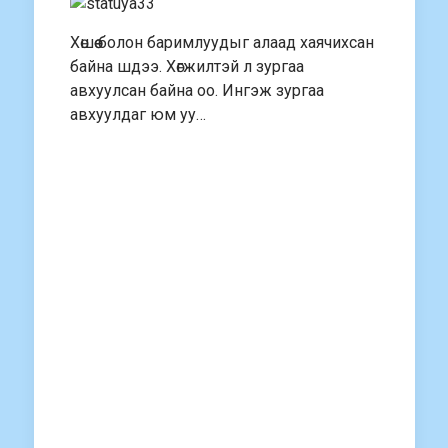
Хөшөө болон баримлуудыг алаад хаячихсан
байна шдээ. Хөгжилтэй л зургаа
авхуулсан байна оо. Ингэж зургаа
авхуулдаг юм уу…