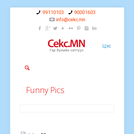
99110103
90001603
info@cekc.mn
Цэс
Funny Pics