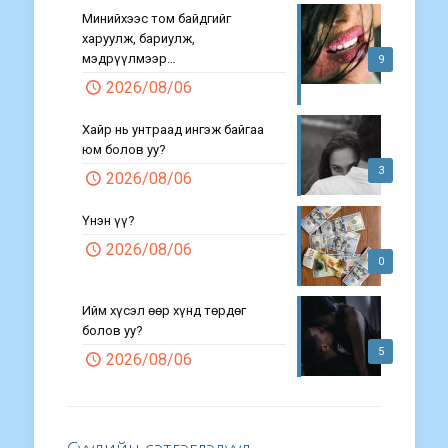
Минийхээс том байдгийг
харуулж, бариулж,
мэдрүүлмээр…
9
2026/08/06
Хайр нь унтраад ингэж байгаа
юм болов уу?
3
2026/08/06
Үнэн үү?
2026/08/06
0
Ийм хүсэл өөр хүнд төрдөг
болов уу?
5
2026/08/06
Сүүлийн сэтгэгдэлүүд