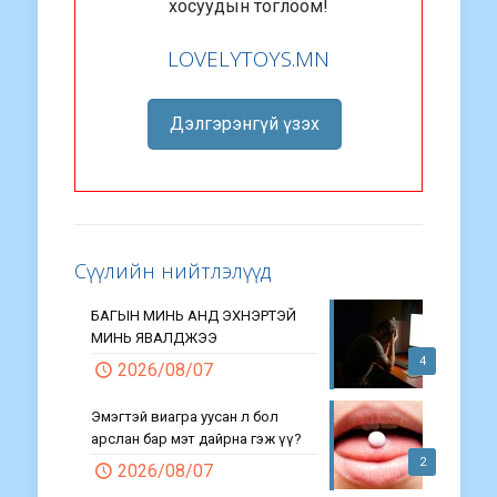
хосуудын тоглоом!
LOVELYTOYS.MN
Дэлгэрэнгүй үзэх
Сүүлийн нийтлэлүүд
БАГЫН МИНЬ АНД ЭХНЭРТЭЙ
МИНЬ ЯВАЛДЖЭЭ
4
2026/08/07
Эмэгтэй виагра уусан л бол
арслан бар мэт дайрна гэж үү?
2
2026/08/07