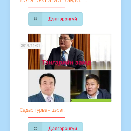
БЭЛЭГ ЭРХТЭНИЙ ГОМДОЛ…
Дэлгэрэнгүй
2019/11/01
Садар гурван цэрэг…
Дэлгэрэнгүй