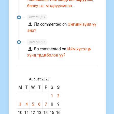
бариулж, мэдрүүлмээр…
2026/08/07
Лл
commented on
Энгийн зүйл үү
энэ?
2026/08/07
Ss
commented on
Ийм хүсэл өөр
хүнд төрдөг болов уу?
August 2026
M
T
W
T
F
S
S
1
2
3
4
5
6
7
8
9
10
11
12
13
14
15
16