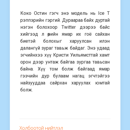
Коко Остин гэгч энэ модель нь Ice T
рэппэрийн гэргий. Дураараа байх дуртай
нэгэн болохоор Twitter дээрээ байс
хийгээд л өөрийн ямар их гоё сайхан
биетэй болохыг харуулсан илэн
далангүй зураг тавьж байдаг. Энэ удаад
эгчийнхээ хүү Кристи Уильямсттай хамт
орон дээр унтаж байгаа зургаа тавьсан
байна. Хүү том болж байгаад ямар
гээчийн дур булаам нагац эгчтэйгээ
найзууддаа сайрхан харуулах юмтай
болж.
Холбоотой нийтлэл