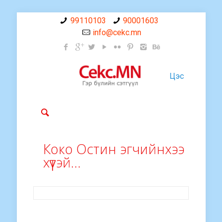
99110103
90001603
info@cekc.mn
Цэс
Коко Остин эгчийнхээ
хүүтэй…