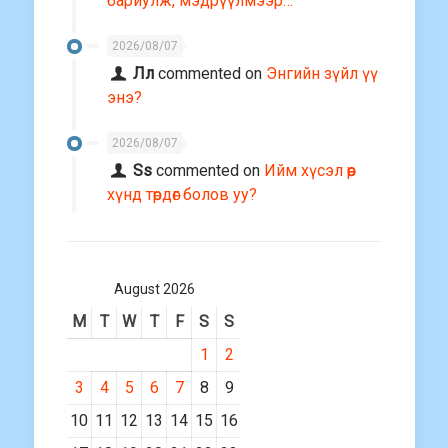
бариулж, мэдрүүлмээр…
2026/08/07
Лл
commented on
Энгийн зүйл үү
энэ?
2026/08/07
Ss
commented on
Ийм хүсэл өөр
хүнд төрдөг болов уу?
August 2026
M
T
W
T
F
S
S
1
2
3
4
5
6
7
8
9
10
11
12
13
14
15
16