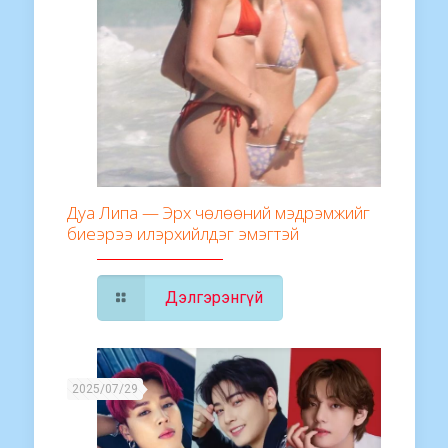
Дуа Липа — Эрх чөлөөний мэдрэмжийг
биеэрээ илэрхийлдэг эмэгтэй
Дэлгэрэнгүй
2025/07/29