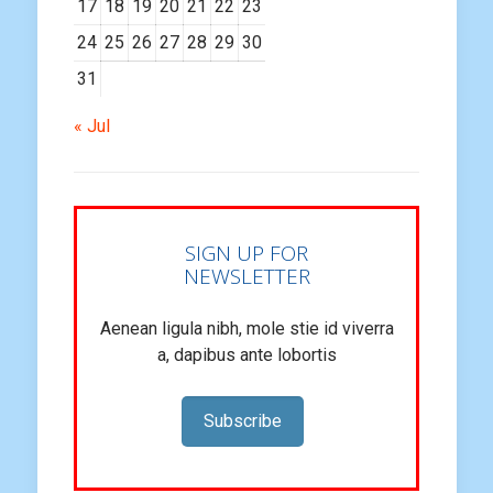
17
18
19
20
21
22
23
24
25
26
27
28
29
30
31
« Jul
SIGN UP FOR
NEWSLETTER
Aenean ligula nibh, mole stie id viverra
a, dapibus ante lobortis
Subscribe