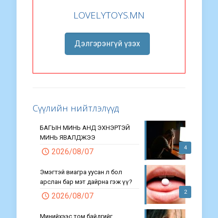
LOVELYTOYS.MN
Дэлгэрэнгүй үзэх
Сүүлийн нийтлэлүүд
БАГЫН МИНЬ АНД ЭХНЭРТЭЙ
МИНЬ ЯВАЛДЖЭЭ
4
2026/08/07
Эмэгтэй виагра уусан л бол
арслан бар мэт дайрна гэж үү?
2
2026/08/07
Минийхээс том байдгийг