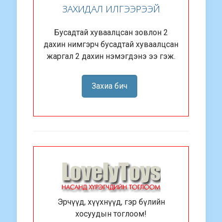
ЗАХИДАЛ ИЛГЭЭРЭЭЙ
Бусадтай хуваалцсан зовлон 2
дахин нимгэрч бусадтай хуваалцсан
жаргал 2 дахин нэмэгдэнэ ээ гэж.
Захиа бич
Эрчүүд, хүүхнүүд, гэр бүлийн
хосуудын тоглоом!