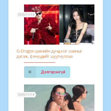
2025/11/14
G-Dragon шөнийн дунд нэг охиныг
дагаж, фэнүүдийг шуугиуллаа
Дэлгэрэнгүй
2025/11/14