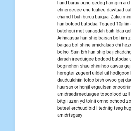
hund buruu ogno gedeg hamgiin archa
ehnereesee ene tuuhee dawtaad sala
chamd l buh buruu baigaa. Zaluu min
hun bolood butsdaa. Tegeed 10jilii
butehgui met sanagdah baih ldaa ge
Anhnaasaa hun shig baisan bol iim zu
baigaa bol shine amidralaas chi hezee
bolno. Sain Erh hun shig baij chadahg
daraah ireeduigee bodood butsdaa u
boginohon shuu ohiniihoo aawaa gej 
heregtei zugeerl uildel uil hodlgoon
duuduulahiin toloo bish owoo gej du
huursan or honjil erguulsen onoodri
amidraadireeduugee tosoolood uz!!!
bitgii uzen yd tolnii omno ochood z
buteel erchuud bid l tedniig tsag hu
amidrtsgaay