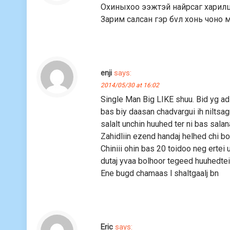
Охиныхоо ээжтэй найрсаг харилца
Зарим салсан гэр бvл хонь чоно 
enji
says:
2014/05/30 at 16:02
Single Man Big LIKE shuu. Bid yg ad
bas biy daasan chadvargui ih niltsa
salalt unchin huuhed ter ni bas sala
Zahidliin ezend handaj helhed chi bo
Chiniii ohin bas 20 toidoo neg ertei 
dutaj yvaa bolhoor tegeed huuhedtei b
Ene bugd chamaas l shaltgaalj bn
Eric
says: