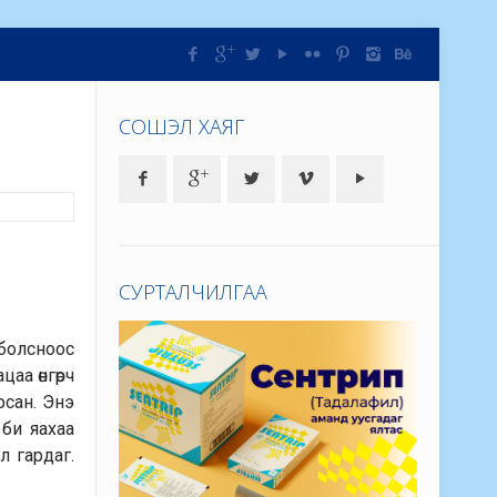
СОШЭЛ ХАЯГ
СУРТАЛЧИЛГАА
 болсноос
аа өнгөрч
рсан. Энэ
 би яахаа
л гардаг.