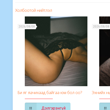
Холбоотой нийтлэл
2026/08/08
2026/08/08
Би яг яачихаад байгаа юм бол оо?
Эхнийх нь 
Дэлгэрэнгүй