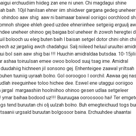
igui erchuudiim hiideg zan ene ni unen. Chi magdagui shine
h baih. 10jil hanilsan ehner iim shiidwer gargana gedeg uneheer
i ohindoo aaw shig aaw ni baimaaar baiwal ooriigoi oorchlood sh
n omnoh shigee ehleh geed uzdee ehneriinhee setgeiig erguulj a
hdee uneheer ohinoo gej baigaa bol uneheer ih zowoh heregtei d
il bolooch uu eleg buten baih l baisan setgel dotor chini ohin chi
ch az jargaliig awch chadahgui. Salj niileed heluul uruultei amidr
ui bol sain aaw shig bai !!! Huuchin amidraldaa butsdaa. 10-15jili
r ashaa toiruulsan emee owoo bolood suuj tsag irne. Amidral
duudahiig hichneen jil sonsono gej. Enhenteigee zaawal yriltsah
 buhen tuuniig uyraah bolno. Gol ooroogoo l oorchil. Aawaa gej na
udlah ireeguinhee toloo hichee dee. Eswel ene utaggui ooriigoo
in jargal margaashiin hoolniihoo ohinoo gesen udlaa setgeleer
 ymar baihaa bodood uz!!! Buuruugaa ooroosooo hai! Ter emget
ogs tend buruutan chi olj uulzah bolno. Buh emegteichuud togs bu
gtsaanii urgsald buruutan bolgosoor baina. Erchuuhdee uhaantai