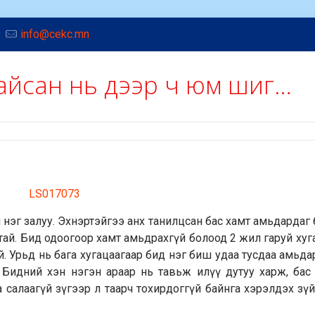
info@cekc.mn
байсан нь дээр ч юм шиг…
 л нэг залуу. Эхнэртэйгээ анх танилцсан бас хамт амьдардаг
ай. Бид одоогоор хамт амьдрахгүй болоод 2 жил гаруй хугац
й. Урьд нь бага хугацаагаар бид нэг биш удаа тусдаа амьда
. Бидний хэн нэгэн араар нь тавьж илүү дутуу харж, бас
салаагүй зүгээр л таарч тохирдоггүй байнга хэрэлдэх зүй