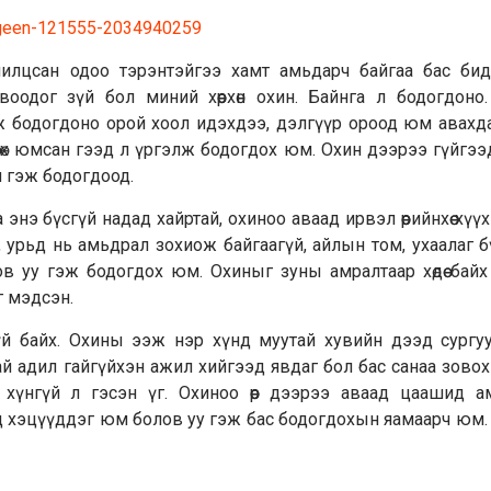
анилцсан одоо тэрэнтэйгээ хамт амьдарч байгаа бас бид
воодог зүй бол миний хөөрхөн охин. Байнга л бодогдоно
лж бодогдоно орой хоол идэхдээ, дэлгүүр ороод юм авахд
гөх юмсан гээд л үргэлж бодогдох юм. Охин дээрээ гүйгэ
 гэж бодогдоод.
энэ бүсгүй надад хайртай, охиноо аваад ирвэл өөрийнхөө хүү
, урьд нь амьдрал зохиож байгаагүй, айлын том, ухаалаг б
ов уу гэж бодогдох юм. Охиныг зуны амралтаар хөдөө бай
г мэдсэн.
үй байх. Охины ээж нэр хүнд муутай хувийн дээд сургуул
тай адил гайгүйхэн ажил хийгээд явдаг бол бас санаа зово
хүнгүй л гэсэн үг. Охиноо өөр дээрээ аваад цаашид а
д хэцүүддэг юм болов уу гэж бас бодогдохын яамаарч юм.