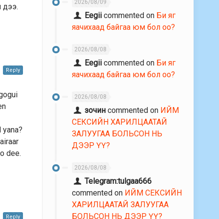
2026/08/09
 дээ.
Eegii
commented on
Би яг
яачихаад байгаа юм бол оо?
2026/08/08
Eegii
commented on
Би яг
Reply
яачихаад байгаа юм бол оо?
lgogui
2026/08/08
en
зочин
commented on
ИЙМ
СЕКСИЙН ХАРИЛЦААТАЙ
l yana?
ЗАЛУУГАА БОЛЬСОН НЬ
airaar
ДЭЭР ҮҮ?
no dee.
2026/08/08
Telegram:tulgaa666
commented on
ИЙМ СЕКСИЙН
ХАРИЛЦААТАЙ ЗАЛУУГАА
БОЛЬСОН НЬ ДЭЭР ҮҮ?
Reply