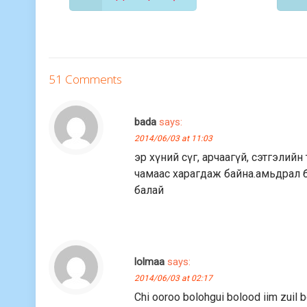
51 Comments
bada
says:
2014/06/03 at 11:03
эр хүний сүг, арчаагүй, сэтгэлий
чамаас харагдаж байна.амьдрал бо
балай
lolmaa
says:
2014/06/03 at 02:17
Chi ooroo bolohgui bolood iim zuil