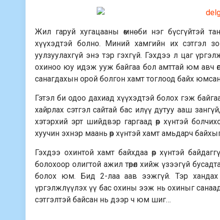
Жил гаруй хугацааны өмнө би нэг бүсгүйтэй т
хүүхэдтэй болно. Миний хамгийн их сэтгэл зо
уулзуулахгүй энэ тэр гэхгүй. Гэхдээ л цаг үргэ
охиноо юу идэж ууж байгаа бол амттай юм авч ө
санагдахын орой болгон хамт тоглоод байх юмсан
Гэтэл би одоо дахиад хүүхэдтэй болох гэж байгаа 
хайрлах сэтгэл сайтай бас илүү дутуу ааш зангүй
хэтэрхий эрт шийдвэр гаргаад өөр хүнтэй болчих
хуучин эхнэр маань өөр хүнтэй хамт амьдарч байхы
Гэхдээ охинтой хамт байхдаа өөр хүнтэй байдагг
болохоор олигтой ажил төрөл хийж үзээгүй бусад
болох юм. Бид 2-лаа аав ээжгүй. Тэр хандах 
үргэлжлүүлэх үү бас охины ээж нь охиныг санаа
сэтгэлтэй байсан нь дээр ч юм шиг…