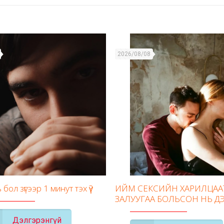
2026/08/08
бол зүгээр 1 минут тэх үү?
ИЙМ СЕКСИЙН ХАРИЛЦАА
ЗАЛУУГАА БОЛЬСОН НЬ ДЭ
Дэлгэрэнгүй