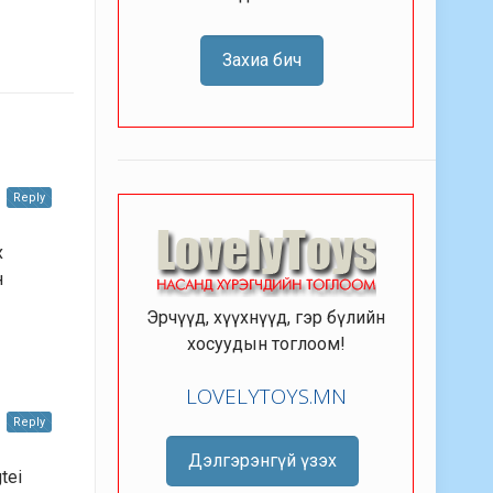
Захиа бич
Reply
х
н
Эрчүүд, хүүхнүүд, гэр бүлийн
хосуудын тоглоом!
LOVELYTOYS.MN
Reply
Дэлгэрэнгүй үзэх
tei