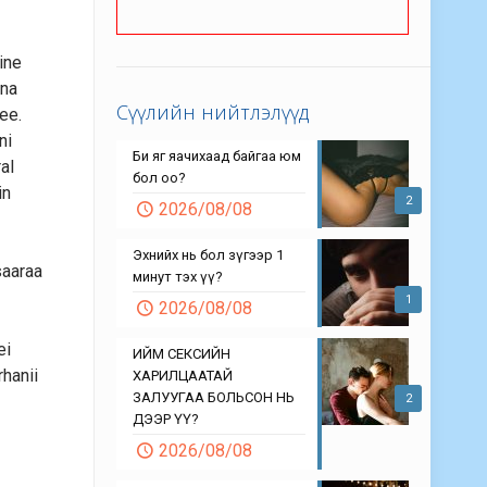
ine
wna
Сүүлийн нийтлэлүүд
ee.
ni
Би яг яачихаад байгаа юм
al
бол оо?
in
2
2026/08/08
Эхнийх нь бол зүгээр 1
saaraa
минут тэх үү?
1
2026/08/08
ei
ИЙМ СЕКСИЙН
rhanii
ХАРИЛЦААТАЙ
ЗАЛУУГАА БОЛЬСОН НЬ
2
ДЭЭР ҮҮ?
2026/08/08