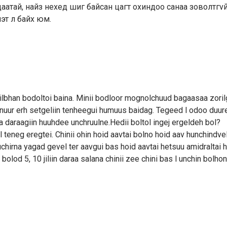
атай, найз нехед шиг байсан цагт охиндоо санаа зоволтгvй
мэт л байх юм.
ilbhan bodoltoi baina. Minii bodloor mognolchuud bagaasaa zori
gnuur erh setgeliin tenheegui humuus baidag. Tegeed l odoo duur
na daraagiin huuhdee unchruulne.Hedii boltol ingej ergeldeh bol?
l teneg eregtei. Chinii ohin hoid aavtai bolno hoid aav hunchindve
uchirna yagad gevel ter aavgui bas hoid aavtai hetsuu amidraltai h
olod 5, 10 jiliin daraa salana chinii zee chini bas l unchin bolho