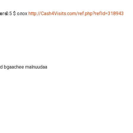
гө 0.5 $ олох
http://Cash4Visits.com/ref.php?refId=318943
lood bgaachee malnuudaa