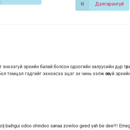
Дэлгэрэнгүй
н т энхээгүй эрхийн балай болсон одоогийн залуусийн дүр төр
л тэмцэл гэдгийг эхнээсээ эцэг эх чинь хэлж өгөөгүй эрхий
 bolj baihgui odoo ohindoo sanaa zowloo geed yah be dee!!! Emeg