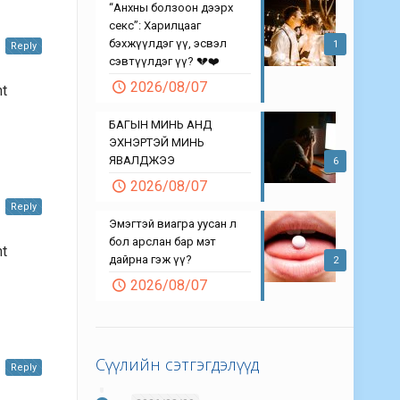
“Анхны болзоон дээрх
секс”: Харилцааг
бэхжүүлдэг үү, эсвэл
1
Reply
сэвтүүлдэг үү? 💔❤️
2026/08/07
mt
БАГЫН МИНЬ АНД
ЭХНЭРТЭЙ МИНЬ
ЯВАЛДЖЭЭ
6
2026/08/07
Reply
Эмэгтэй виагра уусан л
бол арслан бар мэт
mt
дайрна гэж үү?
2
2026/08/07
Сүүлийн сэтгэгдэлүүд
Reply