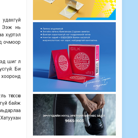
 удахгүй
. Ээж нь
аа хүртэл
эд очмоор
хэд шиг л
үсгүй. Би
х хооронд
ь төгссөн
хгүй байж
мьдарлаа
 Хатуухан