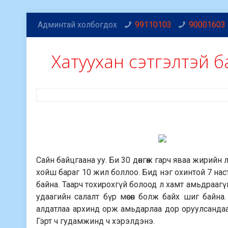
Админтай холбогдох
99110103
90001603
Хатуухан сэтгэлтэй 
Сайн байцгаана уу. Би 30 дөнгөж гарч яваа жирийн
хойш бараг 10 жил боллоо. Бид нэг охинтой 7 наст
байна. Таарч тохирохгүй болоод л хамт амьдраагү
удаагийн салалт бүр мөсөн болж байх шиг байна
алдатлаа архинд орж амьдарлаа дор оруулсандаа 
Гэрт ч гудамжинд ч хэрэлдэнэ.