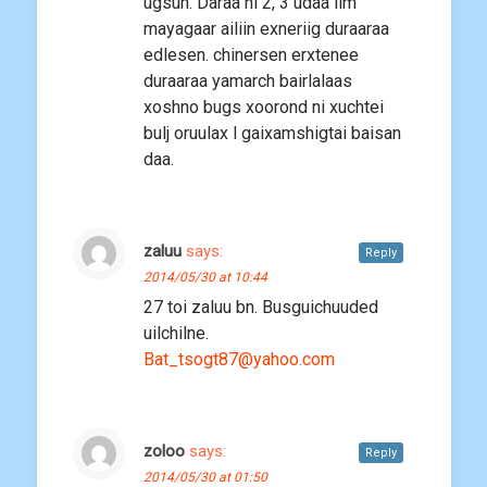
ugsun. Daraa ni 2, 3 udaa iim
mayagaar ailiin exneriig duraaraa
edlesen. chinersen erxtenee
duraaraa yamarch bairlalaas
xoshno bugs xoorond ni xuchtei
bulj oruulax l gaixamshigtai baisan
daa.
zaluu
says:
Reply
2014/05/30 at 10:44
27 toi zaluu bn. Busguichuuded
uilchilne.
Bat_tsogt87@yahoo.com
zoloo
says:
Reply
2014/05/30 at 01:50