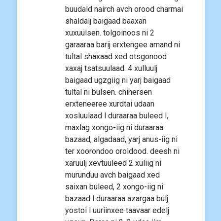
buudald nairch avch orood charmai
shaldalj baigaad baaxan
xuxuulsen. tolgoinoos ni 2
garaaraa barij erxtengee amand ni
tultal shaxaad xed otsgonood
xaxaj tsatsuulaad. 4 xulluulj
baigaad ugzgiig ni yarj baigaad
tultal ni bulsen. chinersen
erxteneeree xurdtai udaan
xosluulaad l duraaraa buleed l,
maxlag xongo-iig ni duraaraa
bazaad, algadaad, yarj anus-iig ni
ter xoorondoo oroldood. deesh ni
xaruulj xevtuuleed 2 xuliig ni
murunduu avch baigaad xed
saixan buleed, 2 xongo-iig ni
bazaad l duraaraa azargaa bulj
yostoi l uuriinxee taavaar edelj