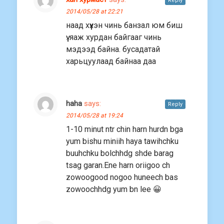
Reply
2014/05/28 at 22:21
наад хүүхэн чинь банзал юм биш
үү. яаж хурдан байгааг чинь
мэдээд байна. бусадатай
харьцуулаад байнаа даа
haha
says:
Reply
2014/05/28 at 19:24
1-10 minut ntr chin harn hurdn bga
yum bishu miniih haya tawihchku
buuhchku bolchhdg shde barag
tsag garan.Ene harn oriigoo ch
zowoogood nogoo huneech bas
zowoochhdg yum bn lee 😀