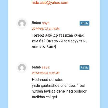
hide.club@yahoo.com
Bataa
says:
Reply
2014/06/03 at 14:54
Тэгээд яаж дүр тавихаа хянах
юм бэ? Энэ хүний гол асуулт нь
энэ юм бишүү?
batab
says:
Reply
2014/06/03 at 06:49
Huuhnuud oorsdoo
yadargaataishde unendee. 1 bol
hurdan tavijlaa gene, neg bolhoor
tavildaa chi gel.