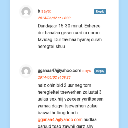
b
says:
Reply
2014/06/02 at 14:00
Dundajaar 15-30 minut. Enheree
dur hanalaa gesen ued ni ooroo
tavidag. Dur tavihaa hyanaj surah
heregtei shuu
gganaa47@yahoo.com
says:
Reply
2014/06/02 at 09:25
naiz ohin bid 2 uur neg tom
heregleltei tsewerhen zaluutai 3
uulaa sex hiij vzexeer yariltsasan
yumaa dajgvi tsewerhen zaluu
baiwal holbogdooch
gganaa47@yahoo.com
hudlaa
garuud tsag zawnii garz shv