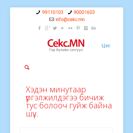
99110103
90001603
info@cekc.mn
Цэс
Хэдэн минутаар
үргэлжилдэгээ бичиж
тус болооч гуйж байна
шүү…