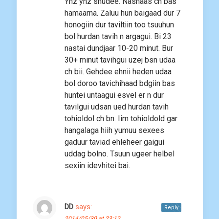
Ynz ynz shudee. Nasnaas ch bas
hamaarna. Zaluu hun baigaad dur 7
honogiin dur taviltiin too tsuuhun
bol hurdan tavih n argagui. Bi 23
nastai dundjaar 10-20 minut. Bur
30+ minut tavihgui uzej bsn udaa
ch bii. Gehdee ehnii heden udaa
bol doroo tavichihaad bdgiin bas
huntei untaagui esvel er n dur
tavilgui udsan ued hurdan tavih
tohioldol ch bn. Iim tohioldold gar
hangalaga hiih yumuu sexees
gaduur taviad ehleheer gaigui
uddag bolno. Tsuun ugeer helbel
sexiin idevhitei bai.
DD
says:
Reply
2014/05/30 at 23:12