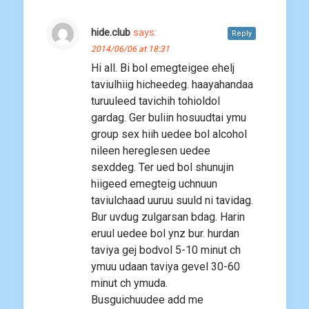
hide.club
says:
Reply
2014/06/06 at 18:31
Hi all. Bi bol emegteigee ehelj
taviulhiig hicheedeg. haayahandaa
turuuleed tavichih tohioldol
gardag. Ger buliin hosuudtai ymu
group sex hiih uedee bol alcohol
nileen hereglesen uedee
sexddeg. Ter ued bol shunujin
hiigeed emegteig uchnuun
taviulchaad uuruu suuld ni tavidag.
Bur uvdug zulgarsan bdag. Harin
eruul uedee bol ynz bur. hurdan
taviya gej bodvol 5-10 minut ch
ymuu udaan taviya gevel 30-60
minut ch ymuda.
Busguichuudee add me