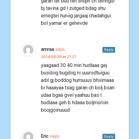
garan ter buu hel shujin ch tavihgui
bj tavina gd l zutged bdag shu
emegtei huniig jargaaj chadahgui
bol yamar er gehevde
amraa
says:
Reply
2014/05/30 at 21:21
yaagaad 30 40 min hudlaaa gej
busdiiig bugdiig ni uuursdtuiguu
adil gj boddog humuuus bhiiimaaa
bi haaayaa tsag garan ch bolj bsan
udaa bgaa gvel yaahuu bas l
hudlaaa geh b hdaaa boljmoriiin
boojgoinuuud
Eric
says:
Reply