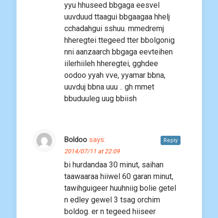
yyu hhuseed bbgaga eesvel
uuvduud ttaagui bbgaagaa hhelj
cchadahgui sshuu. mmedremj
hheregtei ttegeed tter bbolgonig
nni aanzaarch bbgaga eevteihen
iilerhiileh hheregtei, gghdee
oodoo yyah vve, yyamar bbna,
uuvduj bbna uuu .. gh mmet
bbuduuleg uug bbiish
Boldoo
says:
Reply
2014/07/11 at 22:09
bi hurdandaa 30 minut, saihan
taawaaraa hiiwel 60 garan minut,
tawihguigeer huuhniig bolie getel
n edley gewel 3 tsag orchim
boldog. er n tegeed hiiseer