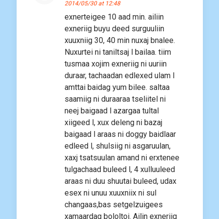
2014/05/30 at 12:48
exnerteigee 10 aad min. ailiin
exneriig buyu deed surguuliin
xuuxniig 30, 40 min nuxaj bnalee.
Nuxurtei ni taniltsaj l bailaa. tiim
tusmaa xojim exneriig ni uuriin
duraar, tachaadan edlexed ulam l
amttai baidag yum bilee. saltaa
saamiig ni duraaraa tseliitel ni
neej baigaad l azargaa tultal
xiigeed l, xux deleng ni bazaj
baigaad l araas ni doggy baidlaar
edleed l, shulsiig ni asgaruulan,
xaxj tsatsuulan amand ni erxtenee
tulgachaad buleed l, 4 xulluuleed
araas ni duu shuutai buleed, udax
esex ni unuu xuuxniix ni sul
changaas,bas setgelzuigees
xamaardag bololtoi. Ailin exneriig