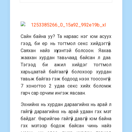
Сайн байна уу? Та нараас нэг юм асуух
гээд, би ер нь тогтмол секс хийдэггүй.
Саяхан найз хүүхэнтэй болсоон. Яахав
жаахан хурдан тавьчаад байсан л даа.
Тэгээд би ажил хийдэг тогтмол
харьцаатай байгаагүй болохоор хурдан
тавьж байгаэ гэж бодоод нээх тоосонгүй.
7 хоногтоо 2 удаа секс хийх боломж
гарч сар орчим ингэж явсаан.
Эхнийнх нь хурдан дараагийнх нь арай л
гайгүй дараагийнх нь арай удаан гэх мэт
байдаг. Өөрийгөө гайгүй давгүй юм байна
гэх мэтээр бодож байсан чинь найз