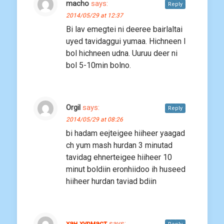
macho
says:
Reply
2014/05/29 at 12:37
Bi lav emegtei ni deeree bairlaltai
uyed tavidaggui yumaa. Hichneen l
bol hichneen udna. Uuruu deer ni
bol 5-10min bolno.
Orgil
says:
Reply
2014/05/29 at 08:26
bi hadam eejteigee hiiheer yaagad
ch yum mash hurdan 3 minutad
tavidag ehnerteigee hiiheer 10
minut boldiin eronhiidoo ih huseed
hiiheer hurdan taviad bdiin
хан хурмаст
says: