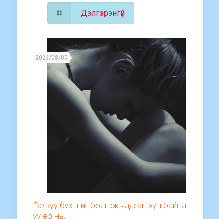
Дэлгэрэнгүй
2026/08/05
Галзуу бух шиг болгож чадсан хүн байна
уу ер нь…