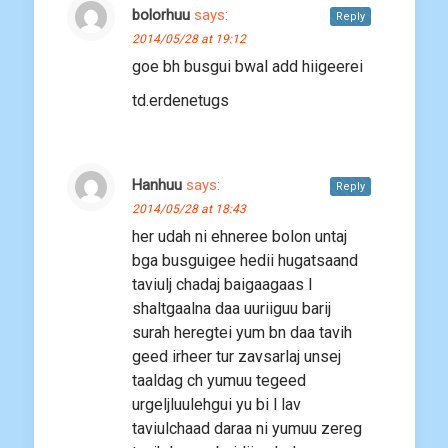
bolorhuu
says:
Reply
2014/05/28 at 19:12
goe bh busgui bwal add hiigeerei
td.erdenetugs
Hanhuu
says:
Reply
2014/05/28 at 18:43
her udah ni ehneree bolon untaj
bga busguigee hedii hugatsaand
taviulj chadaj baigaagaas l
shaltgaalna daa uuriiguu barij
surah heregtei yum bn daa tavih
geed irheer tur zavsarlaj unsej
taaldag ch yumuu tegeed
urgeljluulehgui yu bi l lav
taviulchaad daraa ni yumuu zereg