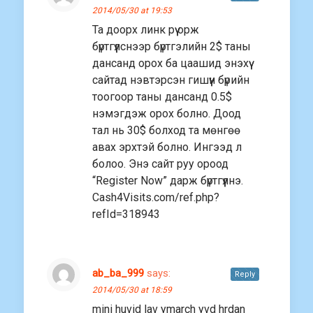
2014/05/30 at 19:53
Та доорх линк рүү орж
бүртгүүлснээр бүртгэлийн 2$ таны
дансанд орох ба цаашид энэхүү
сайтад нэвтэрсэн гишүүн бүрийн
тоогоор таны дансанд 0.5$
нэмэгдэж орох болно. Доод
тал нь 30$ болход та мөнгөө
авах эрхтэй болно. Ингээд л
болоо. Энэ сайт руу ороод
“Register Now” дарж бүртгүүлнэ.
Cash4Visits.com/ref.php?
refId=318943
ab_ba_999
says:
Reply
2014/05/30 at 18:59
mini huvid lav ymarch yvd hrdan