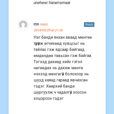
uneheer haramsmaar
mn
says:
Reply
2014/05/29 at 21:26
Нэг банди янхан аваад мөнгөө
түрүүлж өгчихөөд хувцсыг нь
тайлах гэж ядсаар байгаад
өмдөндөө тавьсан гэж байгаа.
Тэгээд дахиад хийх гэтэл
нөгөөдөх нь дахиж мөнгө
нэхээд мөнгөгүй болохоор нь
шууд хаяад гараад явчихсан
гэдэг. Хөөрхий банди
шургуулж ч чадалгүй хоосон
хоцорсон гэдэг