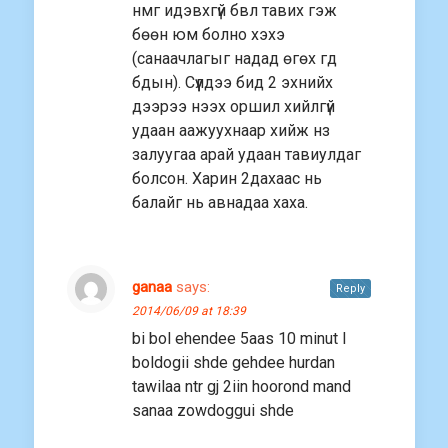
нмг идэвхгүй бвл тавих гэж
бөөн юм болно хэхэ
(санаачлагыг надад өгөх гд
бдын). Сүүлдээ бид 2 эхнийх
дээрээ нээх оршил хийлгүй
удаан аажуухнаар хийж нз
залуугаа арай удаан тавиулдаг
болсон. Харин 2дахаас нь
балайг нь авнадаа хаха.
ganaa
says:
Reply
2014/06/09 at 18:39
bi bol ehendee 5aas 10 minut l
boldogii shde gehdee hurdan
tawilaa ntr gj 2iin hoorond mand
sanaa zowdoggui shde