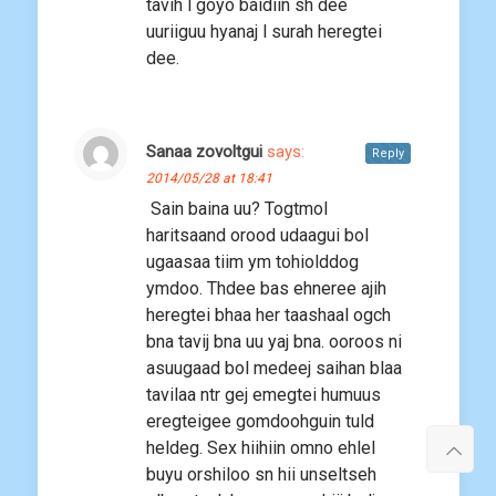
tavih l goyo baidiin sh dee
uuriiguu hyanaj l surah heregtei
dee.
Sanaa zovoltgui
says:
Reply
2014/05/28 at 18:41
Sain baina uu? Togtmol
haritsaand orood udaagui bol
ugaasaa tiim ym tohiolddog
ymdoo. Thdee bas ehneree ajih
heregtei bhaa her taashaal ogch
bna tavij bna uu yaj bna. ooroos ni
asuugaad bol medeej saihan blaa
tavilaa ntr gej emegtei humuus
eregteigee gomdoohguin tuld
heldeg. Sex hiihiin omno ehlel
buyu orshiloo sn hii unseltseh