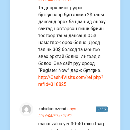
Та доорх линк рүү орж
бүртгүүлснээр бүртгэлийн 2$ таны
дансанд орох ба цаашид энэхүү
сайтад нэвтэрсэн гишүүн бүрийн
тоогоор таны дансанд 0.5$
нэмэгдэж орох болно. Доод
тал нь 30$ болход та мөнгөө
авах эрхтэй болно. Ингээд л
болоо. Энэ сайт руу ороод
“Register Now” дарж бүртгүүлнэ.
http://Cash4Visits.com/ref.php?
refId=318825
zahidliin ezend
says:
Reply
2014/05/30 at 21:52
manai zaluu yer 30-40 minu tsag