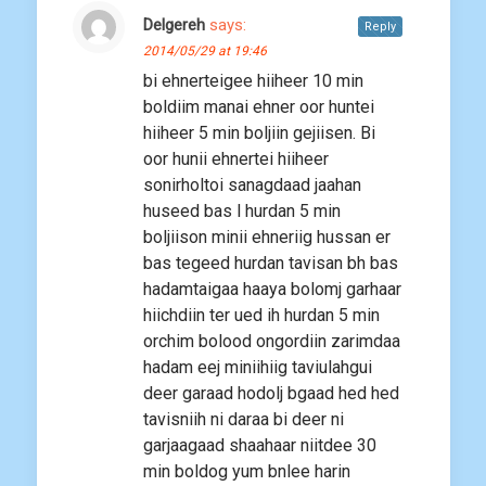
Delgereh
says:
Reply
2014/05/29 at 19:46
bi ehnerteigee hiiheer 10 min
boldiim manai ehner oor huntei
hiiheer 5 min boljiin gejiisen. Bi
oor hunii ehnertei hiiheer
sonirholtoi sanagdaad jaahan
huseed bas l hurdan 5 min
boljiison minii ehneriig hussan er
bas tegeed hurdan tavisan bh bas
hadamtaigaa haaya bolomj garhaar
hiichdiin ter ued ih hurdan 5 min
orchim bolood ongordiin zarimdaa
hadam eej miniihiig taviulahgui
deer garaad hodolj bgaad hed hed
tavisniih ni daraa bi deer ni
garjaagaad shaahaar niitdee 30
min boldog yum bnlee harin