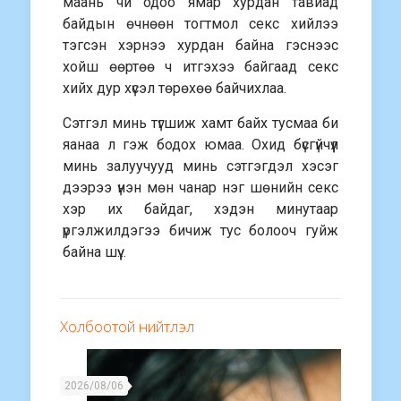
маань чи одоо ямар хурдан тавиад
байдын өчнөөн тогтмол секс хийлээ
тэгсэн хэрнээ хурдан байна гэснээс
хойш өөртөө ч итгэхээ байгаад секс
хийх дур хүсэл төрөхөө байчихлаа.
Сэтгэл минь түгшиж хамт байх тусмаа би
яанаа л гэж бодох юмаа. Охид бүсгүйчүүл
минь залуучууд минь сэтгэгдэл хэсэг
дээрээ үнэн мөн чанар нэг шөнийн секс
хэр их байдаг, хэдэн минутаар
үргэлжилдэгээ бичиж тус болооч гуйж
байна шүү…
Холбоотой нийтлэл
2026/08/06