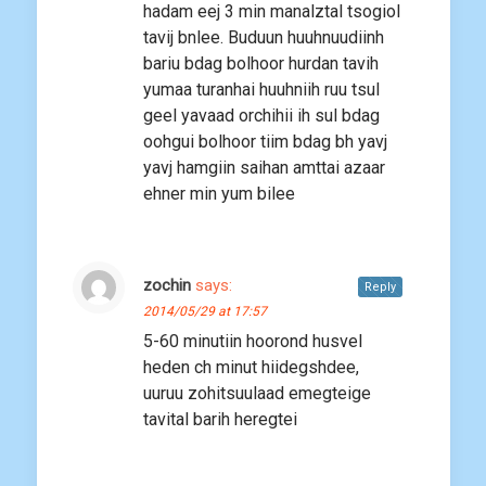
hadam eej 3 min manalztal tsogiol
tavij bnlee. Buduun huuhnuudiinh
bariu bdag bolhoor hurdan tavih
yumaa turanhai huuhniih ruu tsul
geel yavaad orchihii ih sul bdag
oohgui bolhoor tiim bdag bh yavj
yavj hamgiin saihan amttai azaar
ehner min yum bilee
zochin
says:
Reply
2014/05/29 at 17:57
5-60 minutiin hoorond husvel
heden ch minut hiidegshdee,
uuruu zohitsuulaad emegteige
tavital barih heregtei