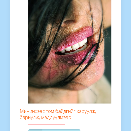
Минийхээс том байдгийг харуулж,
бариулж, мэдрүүлмээр…