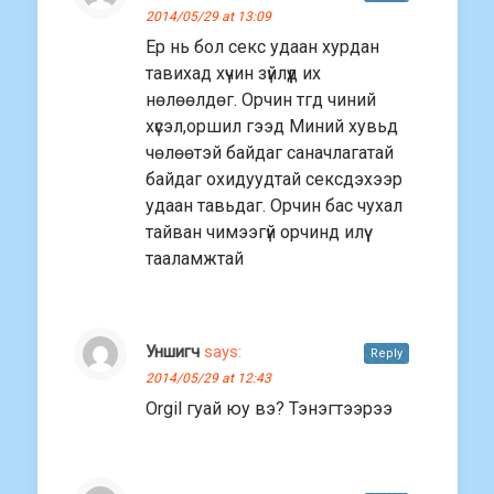
2014/05/29 at 13:09
Ер нь бол секс удаан хурдан
тавихад хүчин зүйлүүд их
нөлөөлдөг. Орчин тгд чиний
хүсэл,оршил гээд Миний хувьд
чөлөөтэй байдаг саначлагатай
байдаг охидуудтай сексдэхээр
удаан тавьдаг. Орчин бас чухал
тайван чимээгүй орчинд илүү
тааламжтай
Уншигч
says:
Reply
2014/05/29 at 12:43
Orgil гуай юу вэ? Тэнэгтээрээ