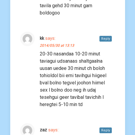
tavila gehd 30 minut garn
boldogoo
kk
says:
Reply
2014/05/30 at 13:13
20-30 nasandaa 10-20 minut
taviagui udsanaas shaltgaalna
uusan uedee 30 minut ch boloh
tohioldol bii erni tavihgui hiigeel
bval bolno tegvel joohon hiimel
sex l bolno doo neg ih udaj
tesehgui geer tavibal tavichih l
heregtei 5-10 min td
zaz
says:
Reply