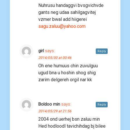
Nuhrusu handaggvi bvsgvichvde
gants neg udaa sahilgagvitej
vzmer bwal add hiigerei
sagu.zaluu@yahoo.com
girl
says:
Reply
2014/05/30 at 00:46
Oh ene humuus chin zuvulguu
ugud bna u hoshin shog shig
zarim delgereh orgil nar kk
Boldoo min
says:
Reply
2014/05/29 at 21:56
2004 ond uerhej bsn zaluu min
Hed hodloodl tavichihdag bj bilee