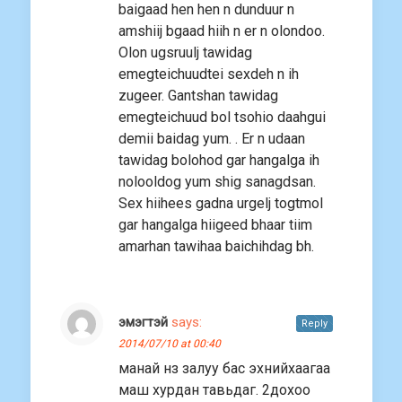
baigaad hen hen n dunduur n
amshiij bgaad hiih n er n olondoo.
Olon ugsruulj tawidag
emegteichuudtei sexdeh n ih
zugeer. Gantshan tawidag
emegteichuud bol tsohio daahgui
demii baidag yum. . Er n udaan
tawidag bolohod gar hangalga ih
nolooldog yum shig sanagdsan.
Sex hiihees gadna urgelj togtmol
gar hangalga hiigeed bhaar tiim
amarhan tawihaa baichihdag bh.
эмэгтэй
says:
Reply
2014/07/10 at 00:40
манай нз залуу бас эхнийхаагаа
маш хурдан тавьдаг. 2дохоо