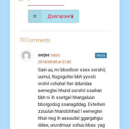
Дэлгэрэнгүй
70 Comments
serjee
says:
Reply
2014/09/05 at 21:02
Sain uu, mi bbodloor ssex oorshil,
uurnul, ttugsgultei bbh yyosti.
orshil cchuhal tter ddundaa
eemegtei hhund oorshil ssaihan
bbh ni ih ssetgel hhangaluun
bbolgodog ssanagddag. Evteihen
zzuulun hhandchihad l eemegtei
hhun neg ih aasuudal ggargahgui
ddee, uruvdmuur sshuu bbas. yag