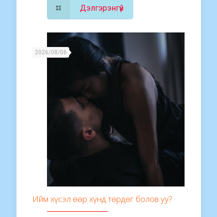
Дэлгэрэнгүй
2026/08/06
Ийм хүсэл өөр хүнд төрдөг болов уу?