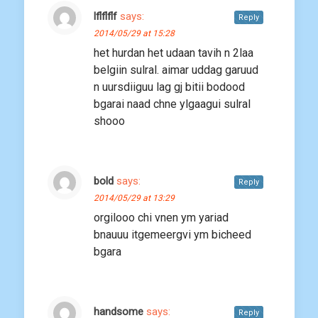
lflflflf
says:
Reply
2014/05/29 at 15:28
het hurdan het udaan tavih n 2laa
belgiin sulral. aimar uddag garuud
n uursdiiguu lag gj bitii bodood
bgarai naad chne ylgaagui sulral
shooo
bold
says:
Reply
2014/05/29 at 13:29
orgilooo chi vnen ym yariad
bnauuu itgemeergvi ym bicheed
bgara
handsome
says:
Reply