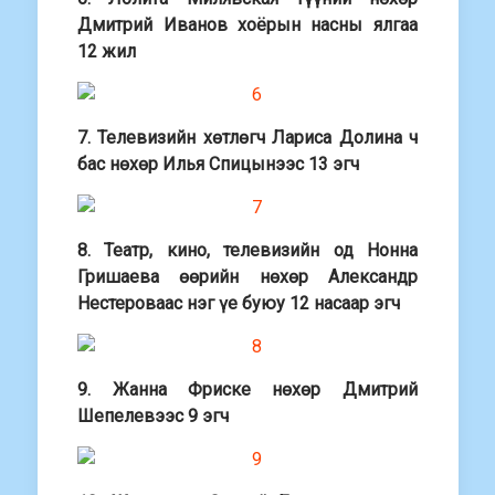
Дмитрий Иванов хоёрын насны ялгаа
12 жил
7. Телевизийн хөтлөгч Лариса Долина ч
бас нөхөр Илья Спицынээс 13 эгч
8. Театр, кино, телевизийн од Нонна
Гришаева өөрийн нөхөр Александр
Нестероваас нэг үе буюу 12 насаар эгч
9. Жанна Фриске нөхөр Дмитрий
Шепелевээс 9 эгч