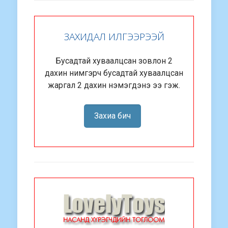
ЗАХИДАЛ ИЛГЭЭРЭЭЙ
Бусадтай хуваалцсан зовлон 2
дахин нимгэрч бусадтай хуваалцсан
жаргал 2 дахин нэмэгдэнэ ээ гэж.
Захиа бич