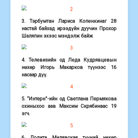
3. Тэрбумтан Лариса Копенкинаг 28
настай байхад ирээдүйн дуучин Прохор
Шаляпин эхээс мэндэлж байж
4. Телевизийн од Леда Кудрявцевын
нөхөр Игорь Макарков түүнээс 16
насаар дүү.
5. “Интерн”-ийн од Светлана Пермякова
охиныхоо аав Максим Скрябинаас 19
эгч.
6. Лолита Милявская түүний нөхөр