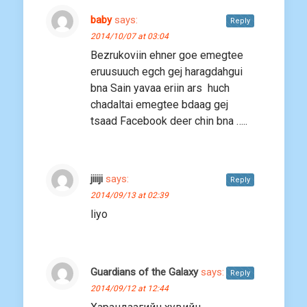
baby
says:
Reply
2014/10/07 at 03:04
Bezrukoviin ehner goe emegtee
eruusuuch egch gej haragdahgui
bna Sain yavaa eriin ars huch
chadaltai emegtee bdaag gej
tsaad Facebook deer chin bna …..
jiiiji
says:
Reply
2014/09/13 at 02:39
liyo
Guardians of the Galaxy
says:
Reply
2014/09/12 at 12:44