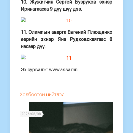
10. Жүжигчин Сергей Бузруков эхнэр
Иринагаасаа 9 дүү шүү дээ.
11. Олимпын аварга Евгений Плющенко
өөрийн эхнэр Яна Рудковскаягаас 8
насаар дүү.
Эх сурвалж: www.assa.mn
Холбоотой нийтлэл
2026/08/08