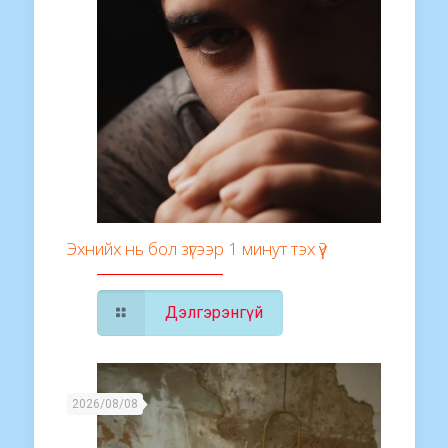
Эхнийх нь бол зүгээр 1 минут тэх үү?
Дэлгэрэнгүй
2026/08/08