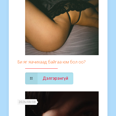
Би яг яачихаад байгаа юм бол оо?
Дэлгэрэнгүй
2026/08/08