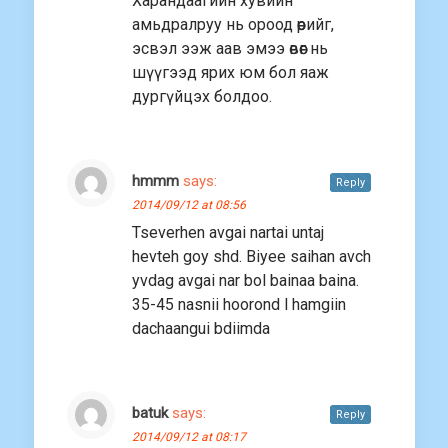
Харандаагийн хувийн
амьдралруу нь ороод өөрийг,
эсвэл ээж аав эмээ өвөөг нь
шүүгээд ярих юм бол яаж
дургүйцэх болдоо.
hmmm
says:
Reply
2014/09/12 at 08:56
Tseverhen avgai nartai untaj
hevteh goy shd. Biyee saihan avch
yvdag avgai nar bol bainaa baina.
35-45 nasnii hoorond l hamgiin
dachaangui bdiimda
batuk
says:
Reply
2014/09/12 at 08:17