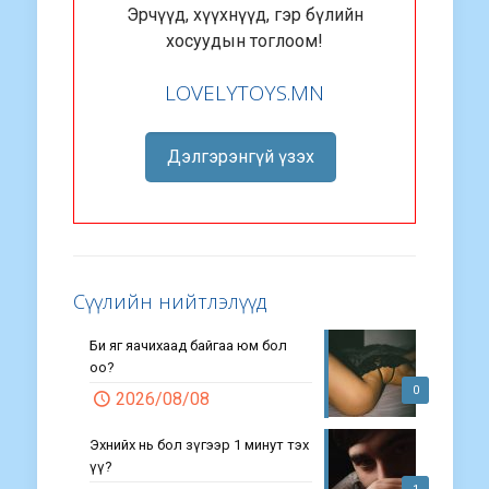
Эрчүүд, хүүхнүүд, гэр бүлийн
хосуудын тоглоом!
LOVELYTOYS.MN
Дэлгэрэнгүй үзэх
Сүүлийн нийтлэлүүд
Би яг яачихаад байгаа юм бол
оо?
0
2026/08/08
Эхнийх нь бол зүгээр 1 минут тэх
үү?