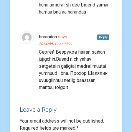
hunii amidral sh dee bidend yamar
hamaa bna aa harandaa
harandaa
says:
Reply
2014/09/12 at 03:21
Сергей Бeзруков hairan saihan
jujigchin.Busad n ch yahav
setgetsiin gajigtai medrel muutai
yumnuud l bna. Прохор Шаляпин
uvuugiinhuu neriig baastsan
mantuu tolgoit
Leave a Reply
Your email address will not be published.
Required fields are marked
*