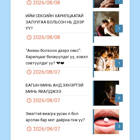
1
2026/08/08
ИЙМ СЕКСИЙН ХАРИЛЦААТАЙ
ЗАЛУУГАА БОЛЬСОН НЬ ДЭЭР
ҮҮ?
1
2026/08/08
“Анхны болзоон дээрх секс”:
Харилцааг бэхжүүлдэг үү, эсвэл
сэвтүүлдэг үү? 💔❤️
1
2026/08/07
БАГЫН МИНЬ АНД ЭХНЭРТЭЙ
МИНЬ ЯВАЛДЖЭЭ
6
2026/08/07
Эмэгтэй виагра уусан л бол
арслан бар мэт дайрна гэж үү?
2
2026/08/07