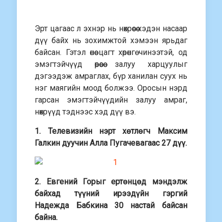
Эрт цагаас л эхнэр нь нөхрөөсөө хэдэн насаар
дүү байх нь зохимжтой хэмээн ярьдаг
байсан. Гэтэл өнөө цагт хөрөнгө чинээтэй, од
эмэгтэйчүүд өөрөөсөө залуу харцуулыг
дэгээдэж амраглах, бүр ханилан суух нь
нэг маягийн моод болжээ. Оросын нэрд
гарсан эмэгтэйчүүдийн залуу амраг,
нөхрүүд тэднээс хэд дүү вэ.
1. Телевизийн нэрт хөтлөгч Максим
Галкин дуучин Алла Пугачевагаас 27 дүү.
2. Евгений Горыг ертөнцөд мэндэлж
байхад түүний ирээдүйн гэргий
Надежда Бабкина 30 настай байсан
байна.