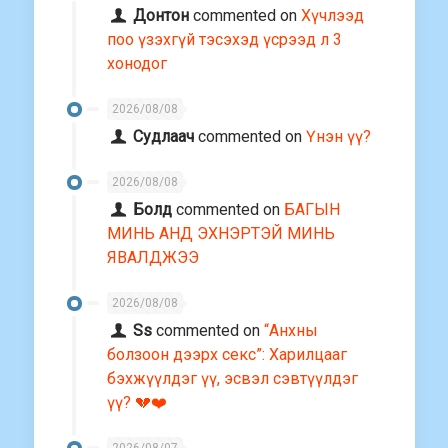
Донтон
commented on
Хүчлээд
поо үзэхгүй тэсэхэд үсрээд л 3
хонодог
2026/08/08
Судлаач
commented on
Үнэн үү?
2026/08/08
Болд
commented on
БАГЫН
МИНЬ АНД ЭХНЭРТЭЙ МИНЬ
ЯВАЛДЖЭЭ
2026/08/08
Ss
commented on
“Анхны
болзоон дээрх секс”: Харилцааг
бэхжүүлдэг үү, эсвэл сэвтүүлдэг
үү? 💔❤️
2026/08/07