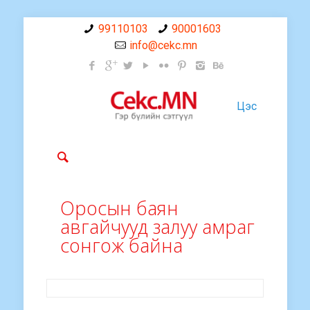
99110103
90001603
info@cekc.mn
Цэс
Оросын баян
авгайчууд залуу амраг
сонгож байна