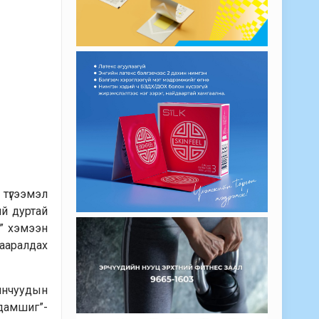
түгээмэл
ий дуртай
о” хэмээн
тааралдах
вянчуудын
 дамшиг”-