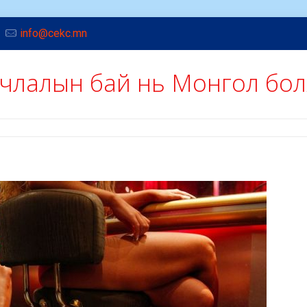
info@cekc.mn
лчлалын бай нь Монгол бо