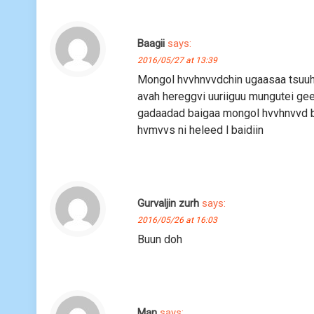
Baagii
says:
2016/05/27 at 13:39
Mongol hvvhnvvdchin ugaasaa tsuuh
avah hereggvi uuriiguu mungutei geed
gadaadad baigaa mongol hvvhnvvd b
hvmvvs ni heleed l baidiin
Gurvaljin zurh
says:
2016/05/26 at 16:03
Buun doh
Man
says: