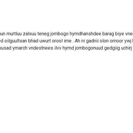
un murtluu zalxuu teneg jombogo hymdhanshdee barag biye vne
 oilguultsan bhad uwurt orool irne . Ah ni gadnii olon ornoor ywj 
usad ymarch vndestnees ilvv hymd jombogonuud gedgiig uchirj