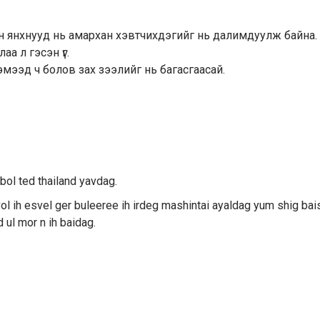
аан янхнууд нь амархан хэвтчихдэгийг нь далимдуулж байна.
а л гэсэн үг.
эмээд ч болов зах зээлийг нь багасгаасай.
 bol ted thailand yavdag.
l ih esvel ger buleeree ih irdeg mashintai ayaldag yum shig bai
ul mor n ih baidag.