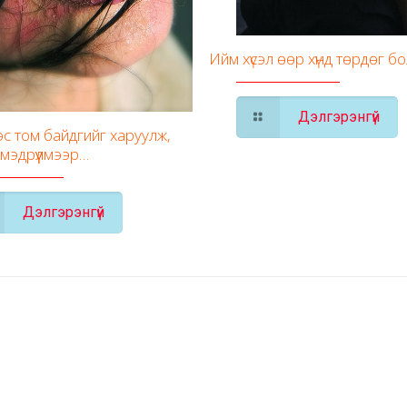
Ийм хүсэл өөр хүнд төрдөг б
Дэлгэрэнгүй
с том байдгийг харуулж,
 мэдрүүлмээр…
Дэлгэрэнгүй