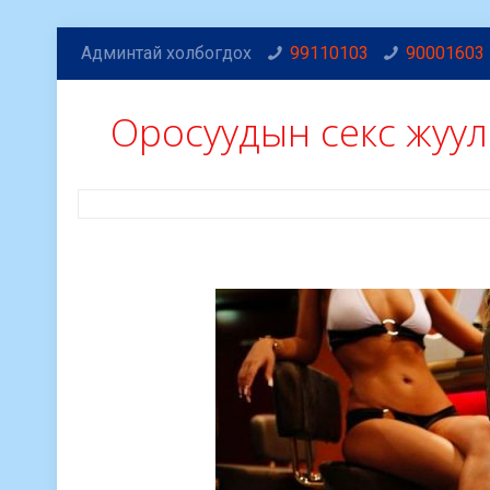
Админтай холбогдох
99110103
90001603
Оросуудын секс жуу