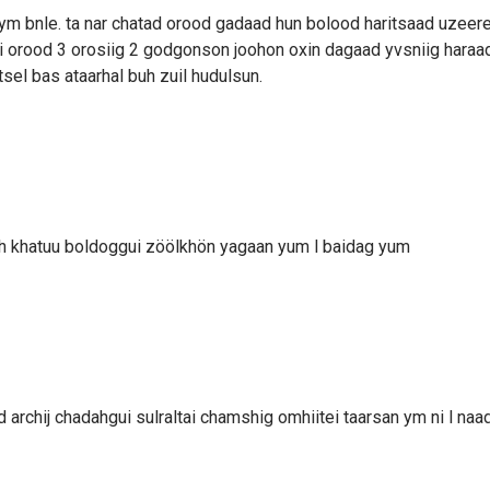
 ym bnle. ta nar chatad orood gadaad hun bolood haritsaad uzeere
tai orood 3 orosiig 2 godgonson joohon oxin dagaad yvsniig haraa
tsel bas ataarhal buh zuil hudulsun.
h khatuu boldoggui zöölkhön yagaan yum l baidag yum
 archij chadahgui sulraltai chamshig omhiitei taarsan ym ni l naa