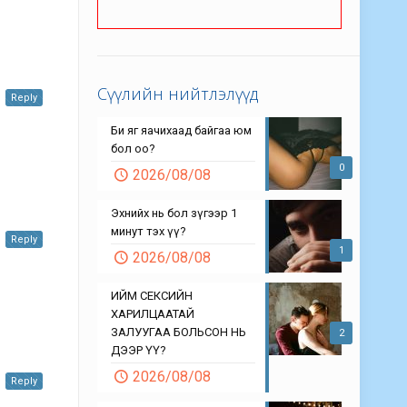
Сүүлийн нийтлэлүүд
Reply
Би яг яачихаад байгаа юм
бол оо?
0
2026/08/08
Эхнийх нь бол зүгээр 1
минут тэх үү?
Reply
1
2026/08/08
ИЙМ СЕКСИЙН
ХАРИЛЦААТАЙ
ЗАЛУУГАА БОЛЬСОН НЬ
2
ДЭЭР ҮҮ?
2026/08/08
Reply