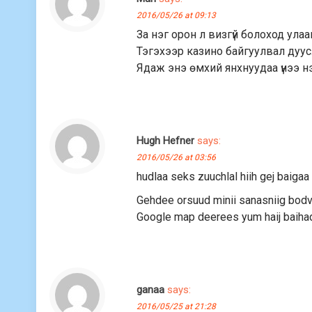
2016/05/26 at 09:13
За нэг орон л визгүй болоход ул
Тэгэхээр казино байгуулвал дуусла
Ядаж энэ өмхий янхнуудаа үнээ н
Hugh Hefner
says:
2016/05/26 at 03:56
hudlaa seks zuuchlal hiih gej baigaa
Gehdee orsuud minii sanasniig bodvo
Google map deerees yum haij baihad 
ganaa
says:
2016/05/25 at 21:28