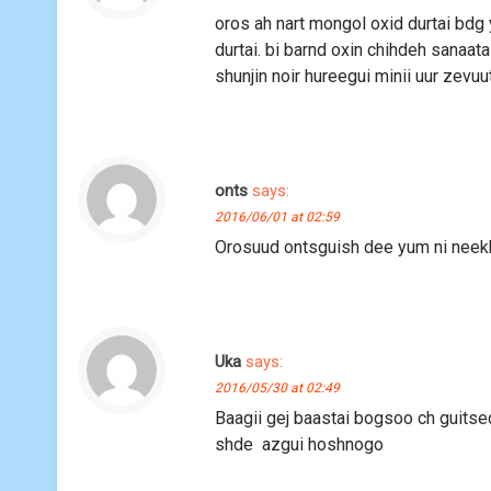
oros ah nart mongol oxid durtai bdg
durtai. bi barnd oxin chihdeh sanaa
shunjin noir hureegui minii uur zevuu
onts
says:
2016/06/01 at 02:59
Orosuud ontsguish dee yum ni neek
Uka
says:
2016/05/30 at 02:49
Baagii gej baastai bogsoo ch guitsed
shde azgui hoshnogo