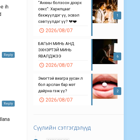
“Анхны болзоон дээрх
e ih
секс”: Харилцааг
d
бэхжүүлдэг үү, эсвэл
1
сэвтүүлдэг үү? 💔❤️
2026/08/07
БАГЫН МИНЬ АНД
ЭХНЭРТЭЙ МИНЬ
Reply
ЯВАЛДЖЭЭ
6
2026/08/07
Эмэгтэй виагра уусан л
бол арслан бар мэт
дайрна гэж үү?
2
2026/08/07
Reply
dlana
Сүүлийн сэтгэгдэлүүд