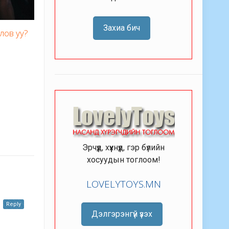
Захиа бич
олов уу?
Эрчүүд, хүүхнүүд, гэр бүлийн
хосуудын тоглоом!
LOVELYTOYS.MN
Reply
Дэлгэрэнгүй үзэх