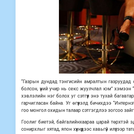
“Газрын дундад тэнгисийн амралтын газруудад
болсон, үүний учир нь секс жуулчлал юм” хэмээн
хэвлэлийн нэг болох уг сэтгүүл энэ тухай багав
гарчигласан байна. Уг өгүүлэлд бичихдээ “Интерн
гоо монгол охидын талаар сэтгэгдлээ зогсоо зайг
Гоолиг биетэй, байгалийнхаараа царай төрхтэй э
сонирхлыг хятад, япон хүүхнүүдээс хавьгүй илүүгээр