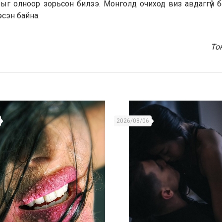
рыг олноор зорьсон билээ. Монголд очиход виз авдаггүй 
сэн байна.
То
2026/08/06