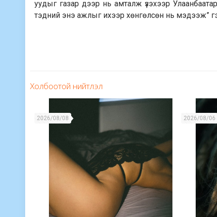
уудыг газар дээр нь амталж үзэхээр Улаанбаата
тэдний энэ ажлыг ихээр хөнгөлсөн нь мэдээж” гэ
Холбоотой нийтлэл
2026/08/08
2026/08/06