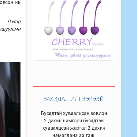
болсон нь
Л.Нар
ншуул.мн
ЗАХИДАЛ ИЛГЭЭРЭЭЙ
Бусадтай хуваалцсан зовлон
2 дахин нимгэрч бусадтай
хуваалцсан жаргал 2 дахин
нэмэгдэнэ ээ гэж.