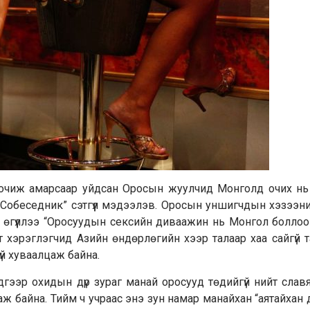
 очиж амарсаар уйдсан Оросын жуулчид Монголд очих нь 
 “Собеседник” сэтгүүл мэдээлэв. Оросын уншигчдын хэзээн
тар өгүүллээ “Оросуудын сексийн диваажин нь Монгол болло
эт хэрэглэгчид Азийн өндөрлөгийн хээр талаар хаа сайгүй 
үй хуваалцаж байна.
дгээр охидын дүр зураг манай оросууд төдийгүй нийт сла
 татаж байна. Тийм ч учраас энэ зун намар манайхан “аятайхан