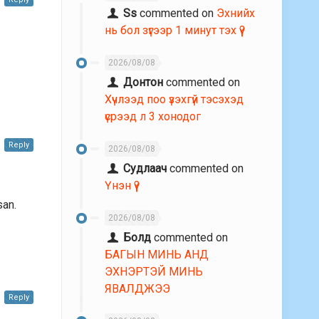
Ss
commented on
Эхнийх
нь бол зүгээр 1 минут тэх үү?
2026/08/08
Донтон
commented on
Хүчлээд поо үзэхгүй тэсэхэд
үсрээд л 3 хонодог
Reply
2026/08/08
Судлаач
commented on
Үнэн үү?
san.
2026/08/08
Болд
commented on
БАГЫН МИНЬ АНД
ЭХНЭРТЭЙ МИНЬ
ЯВАЛДЖЭЭ
Reply