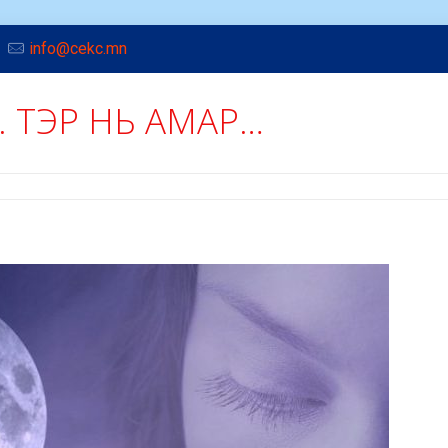
info@cekc.mn
. ТЭР НЬ АМАР…