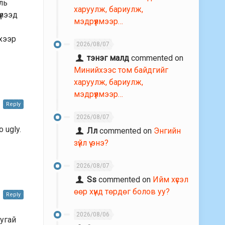
аль
харуулж, бариулж,
үлээд
мэдрүүлмээр…
эхээр
2026/08/07
тэнэг малд
commented on
Минийхээс том байдгийг
харуулж, бариулж,
мэдрүүлмээр…
Reply
2026/08/07
 ugly.
Лл
commented on
Энгийн
зүйл үү энэ?
2026/08/07
Ss
commented on
Ийм хүсэл
өөр хүнд төрдөг болов уу?
Reply
2026/08/06
тугай