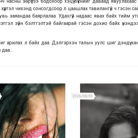
ч насны зөрүүгээ бодохоор хэцүү бүхнийг даваад явуулахаас
ч хүртэл чихэнд сонсогдсоор л цаашлах тавилангүй ч гэсэн са
увь заяандаа баярлалаа. Удахгүй надаас явах байх тийм у
тгэл зүйн бэлтгэлтэй байгаарай гэсэн дохио байх үнэндээ
г арилах л байх даа. Дэлгэрхэн талын уулс шиг дэндүү ха
м даа…
2026/08/06