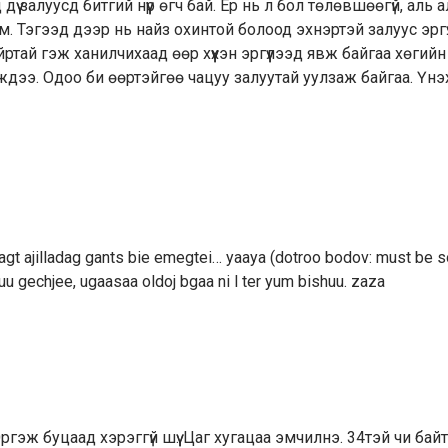
дүү залуусд битгий нүүр өгч бай. Ер нь л бол төлөвшөөгүй, аль 
юм. Тэгээд дээр нь найз охинтой болоод эхнэртэй залуус эргү
тай гэж ханилчихаад өөр хүүхэн эргүүлээд явж байгаа хөгийн
ждээ. Одоо би өөртэйгөө чацуу залуутай уулзаж байгаа. Үн
agt ajilladag gants bie emegtei… yaaya (dotroo bodov: must be so
uu gechjee, ugaasaa oldoj bgaa ni l ter yum bishuu. zaza
Эргэж буцаад хэрэггүй шүү. Цаг хугацаа эмчилнэ. 34тэй чи бай