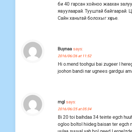
би 40 гарсан хойноо жаахан залууд
явуулаарай. Тууштай байгаарай. Ца
Сайн ханьтай болохыг хүсье.
Buynaa
says:
2016/06/26 at 11:52
Hi o.mend toohgui bai zugeer l here
joohon bandi nar ugnees gardgui am
mgl
says:
2016/06/25 at 05:34
Bi 20 toi baihdaa 34 teinte egch hu
ogloo boltol hiideg baisan ter egch
uulaa suuval yah bol geed l ergelzd