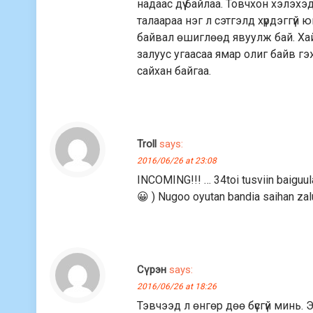
надаас дүү байлаа. Товчхон хэлэхэд 
талаараа нэг л сэтгэлд хүрдэггүй 
байвал өшиглөөд явуулж бай. Хайр
залуус угаасаа ямар олиг байв гэ
сайхан байгаа.
Troll
says:
2016/06/26 at 23:08
INCOMING!!! … 34toi tusviin baiguul
😀 ) Nugoo oyutan bandia saihan zal
Сүрэн
says:
2016/06/26 at 18:26
Тэвчээд л өнгөр дөө бүсгүй минь. 