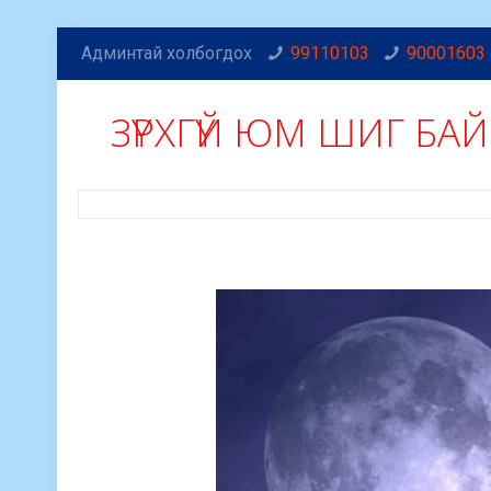
Админтай холбогдох
99110103
90001603
ЗҮРХГҮЙ ЮМ ШИГ БАЙ