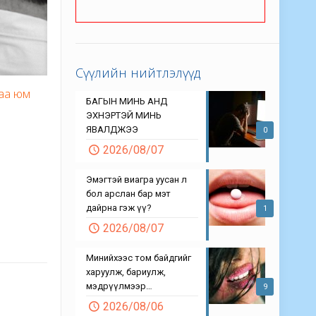
Сүүлийн нийтлэлүүд
гаа юм
БАГЫН МИНЬ АНД
ЭХНЭРТЭЙ МИНЬ
ЯВАЛДЖЭЭ
0
2026/08/07
Эмэгтэй виагра уусан л
бол арслан бар мэт
дайрна гэж үү?
1
2026/08/07
Минийхээс том байдгийг
харуулж, бариулж,
мэдрүүлмээр…
9
2026/08/06