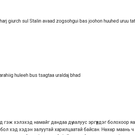
 harj giurch sul Stalin avaad zogsohgui bas joohon huuhed uruu ta
tarahiig huleeh bus tsagtaa uraldaj bhad
д гэж хэлэхэд намайг дандаа дүү залуус эргүүлдэг болохоор я
 бол хэд хэдэн залуутай харилцаатай байсан. Нөхөр маань ч