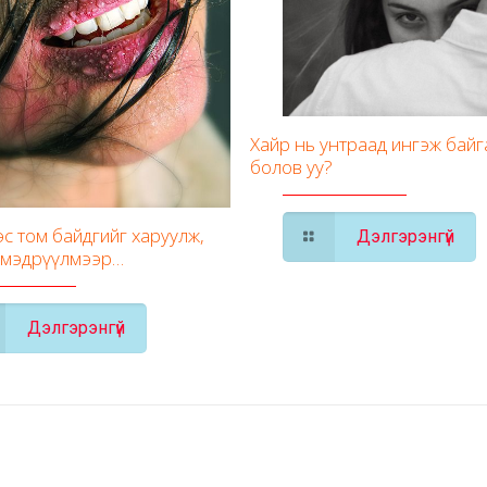
Хайр нь унтраад ингэж бай
болов уу?
с том байдгийг харуулж,
Дэлгэрэнгүй
 мэдрүүлмээр…
Дэлгэрэнгүй