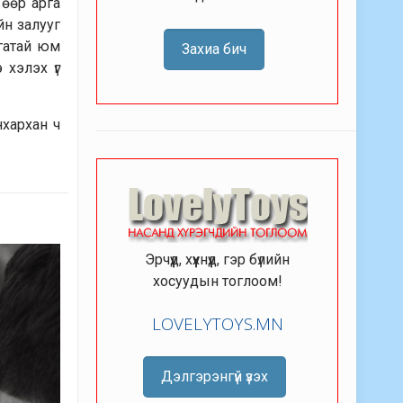
 өөр арга
йн залууг
тгатай юм
Захиа бич
 хэлэх үг
нхархан ч
Эрчүүд, хүүхнүүд, гэр бүлийн
хосуудын тоглоом!
LOVELYTOYS.MN
Дэлгэрэнгүй үзэх