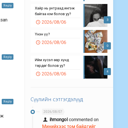
Reply
Хайр нь унтраад ингэж
байгаа юм болов уу?
tsan
3
2026/08/06
Үнэн үү?
2026/08/06
0
Reply
Ийм хүсэл өөр хүнд
төрдөг болов уу?
4
2026/08/06
Сүүлийн сэтгэгдэлүүд
Reply
2026/08/07
аж
ihmongol
commented on
Минийхээс том байдгийг