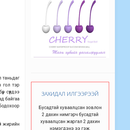
л таньдаг
 гол тэр
р сүүлдээ
ЗАХИДАЛ ИЛГЭЭРЭЭЙ
ад байгаа
бодохоор
Бусадтай хуваалцсан зовлон
2 дахин нимгэрч бусадтай
хуваалцсан жаргал 2 дахин
үй жирийн
нэмэгдэнэ ээ гэж.