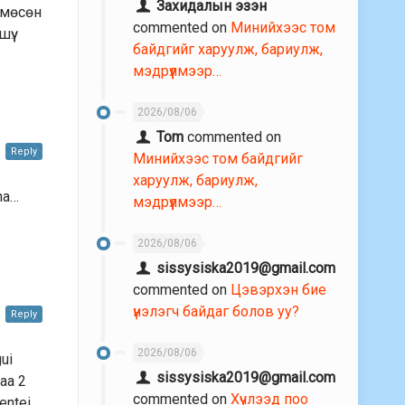
Захидалын эзэн
эгмөсөн
commented on
Минийхээс том
ү.
байдгийг харуулж, бариулж,
мэдрүүлмээр…
2026/08/06
Tom
commented on
Reply
Минийхээс том байдгийг
харуулж, бариулж,
na…
мэдрүүлмээр…
2026/08/06
sissysiska2019@gmail.com
commented on
Цэвэрхэн бие
үнэлэгч байдаг болов уу?
Reply
2026/08/06
gui
sissysiska2019@gmail.com
daa 2
commented on
Хүчлээд поо
entei