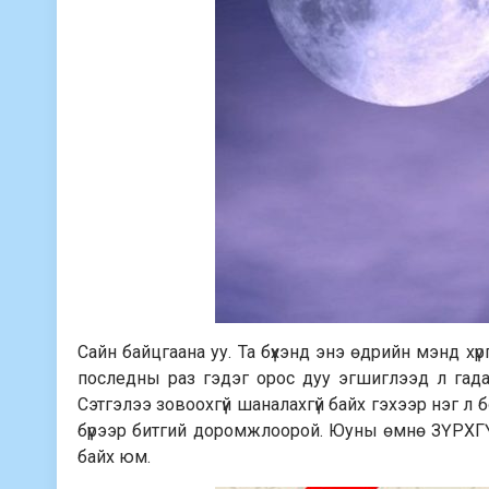
Сайн байцгаана уу. Та бүхэнд энэ өдрийн мэнд х
последны раз гэдэг орос дуу эгшиглээд л гадаа
Сэтгэлээ зовоохгүй шаналахгүй байх гэхээр нэг л 
бүрээр битгий доромжлоорой. Юуны өмнө ЗҮРХГ
байх юм.