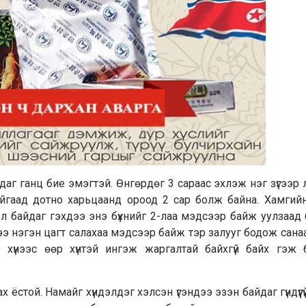
аг ганц бие эмэгтэй. Өнгөрдөг 3 сараас эхлэж нэг зүгээр 
йгаад дотно харьцаанд ороод 2 сар болж байна. Хамгийн
ол байдаг гэхдээ энэ бүхнийг 2-лаа мэдсээр байж уулзаад бү
зээ нэгэн цагт салахаа мэдсээр байж тэр залууг бодож сана
 хүнээс өөр хүнтэй ингэж жаргалтай байхгүй байх гэж 
х ёстой. Намайг хүндэлдэг хэлсэн үгэндээ эзэн байдаг гүндүүг