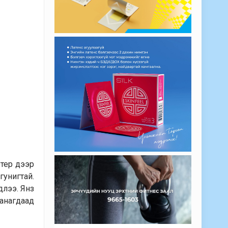
ютер дээр
гунигтай.
длээ. Янз
анагдаад