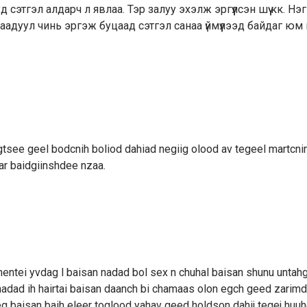
 сэтгэл алдарч л явлаа. Тэр залуу эхэлж эргүүлсэн шүү кк. Н
адуул чинь эргэж буцаад сэтгэл санаа үймүүлээд байдаг юм шү
gtsee geel bodcnih boliod dahiad negiig olood av tegeel martcni
ar baidgiinshdee nzaa.
uhentei yvdag l baisan nadad bol sex n chuhal baisan shunu untah
 nadad ih hairtai baisan daanch bi chamaas olon egch geed zarim
eg baisan baih eleer toglood yahav geed holdson dahij tegej huuh