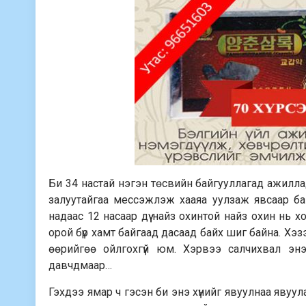
Би 34 настай нэгэн төсвийн байгууллагад ажиллад
залуутайгаа мессэжлэж хааяа уулзаж явсаар ба
надаас 12 насаар дүү найз охинтой найз охин нь х
орой бүр хамт байгаад дасаад байх шиг байна. Хэ
өөрийгөө ойлгохгүй юм. Хэрвээ салчихвал энэ
давчдмаар…
Гэхдээ ямар ч гэсэн би энэ хүнийг явуулнаа явуула