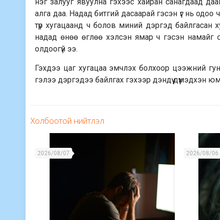
нэг залууг явуулна гэхээс хайран санагдаад даан
алга даа. Надад битгий дасаарай гэсэн үг нь одоо 
түр хугацаанд ч болов миний дэргэд байлгасан х
надад өнөө өглөө хэлсэн ямар ч гэсэн намайг сэ
олдоогүй ээ.
Гэхдээ цаг хугацаа эмчлэх болхоор цээжний гуни
гэлээ дэргэдээ байлгах гэхээр дэндүү дүүмэдхэн ю
Холбоотой нийтлэл
2026/08/07
2026/08/06