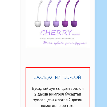
ЗАХИДАЛ ИЛГЭЭРЭЭЙ
Бусадтай хуваалцсан зовлон
2 дахин нимгэрч бусадтай
хуваалцсан жаргал 2 дахин
нэмэгдэнэ ээ гэж.