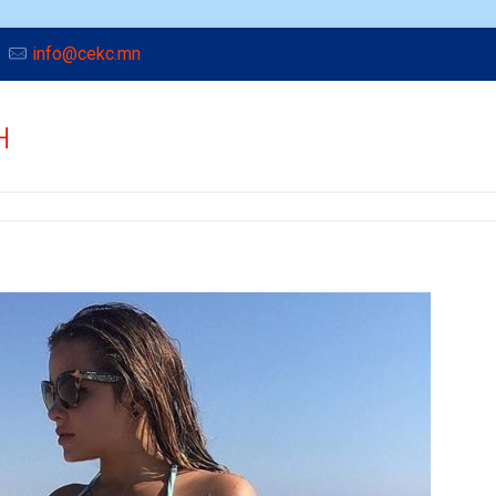
info@cekc.mn
н