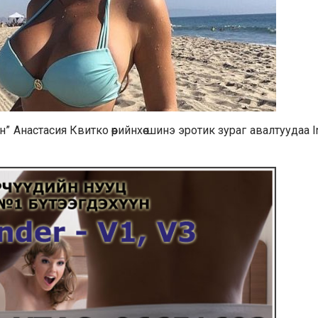
Анастасия Квитко өөрийнхөө шинэ эротик зураг авалтуудаа I