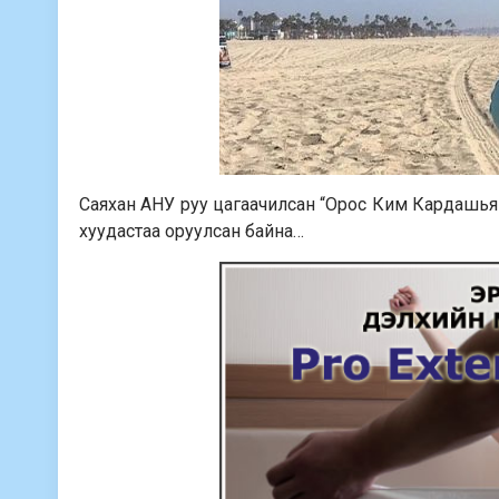
Саяхан АНУ руу цагаачилсан “Орос Ким Кардашьян” 
хуудастаа оруулсан байна…