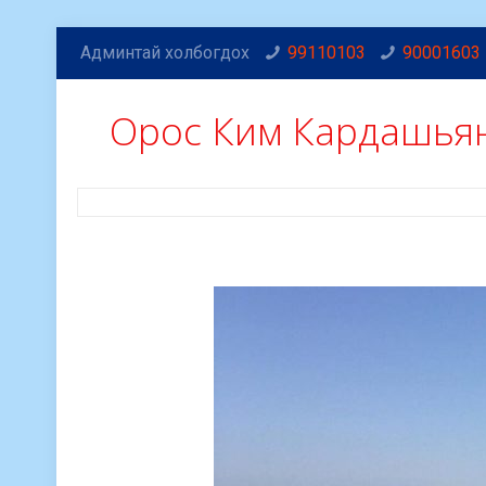
Админтай холбогдох
99110103
90001603
Орос Ким Кардашья