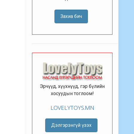
Захиа бич
Эрчүүд, хүүхнүүд, гэр бүлийн
хосуудын тоглоом!
LOVELYTOYS.MN
Дэлгэрэнгүй үзэх