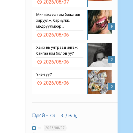
2026/08/07
Минийхээс том байдгийг
харуулж, бариулж,
мэдрүүлмээр…
9
2026/08/06
Хайр нь унтраад ингэж
байгаа юм болов уу?
3
2026/08/06
Үнэн үү?
2026/08/06
0
Сүүлийн сэтгэгдэлүүд
2026/08/07