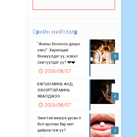
Сүүлийн нийтлэлүүд
“Анхны болзоон дээрх
секс”: Харилцааг
бэхжүүлдэг үү, эсвэл
0
сэвтүүлдэг үү? 💔❤️
2026/08/07
БАГЫН МИНЬ АНД
ЭХНЭРТЭЙ МИНЬ
ЯВАЛДЖЭЭ
4
2026/08/07
Эмэгтэй виагра уусан л
бол арслан бар мэт
дайрна гэж үү?
2