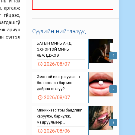
нь угтаа
л, аргалж
 гүйцээх,
агдашгүй
чиж ариун
Сүүлийн нийтлэлүүд
ин сэтгэл
БАГЫН МИНЬ АНД
ЭХНЭРТЭЙ МИНЬ
ЯВАЛДЖЭЭ
4
2026/08/07
Эмэгтэй виагра уусан л
бол арслан бар мэт
дайрна гэж үү?
2
2026/08/07
Минийхээс том байдгийг
харуулж, бариулж,
мэдрүүлмээр…
9
2026/08/06