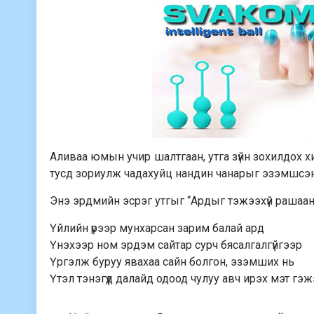
Аливаа юмын учир шалтгаан, утга зүйн зохилдох хий
тусд зориулж чадахуйц нандин чанарыг эзэмшсэ
Энэ эрдмийн эсрэг утгыг “Ардыг тэжээхүй рашааны 
Үйлийн үрээр мунхарсан зарим балай ард
Үнэхээр ном эрдэм сайтар сурч бясалгалгүйгээр
Үргэлж буруу явахаа сайн болгон, эзэмших нь
Үтэл тэнэгүүд далайд одоод чулуу авч ирэх мэт гэж