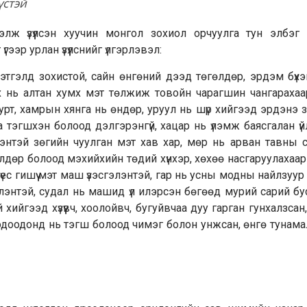
үстэй
сэлж үзүүлсэн хуучин монгол зохиол орчуулга тун элбэг 
ээр урлан үзүүлснийг үлгэрлэвэл:
н, сэтгэлд зохистой, сайн өнгөний дээд төгөлдөр, эрдэм бүхэ
өх нь алтан хумх мэт төлжиж товойн чарагшин чангараха
 урт, хамрын хянга нь өндөр, уруул нь шүр хийгээд эрдэнэ
аа тэгшхэн болоод дэлгэрэнгүй, хацар нь үлэмж баясгалан ү
лэнтэй зөгийн чуулган мэт хав хар, мөр нь арван тавны с
өгөлдөр болоод мэхийхийн төдий хүнхэр, хөхөө насгаруулахаа
 үес гишүү мэт маш үзэсгэлэнтэй, гар нь усны модны найлзуур 
энтэй, судал нь машид үл илэрсэн бөгөөд мурий сарий бус, 
хийгээд хүзүүвч, хоолойвч, бугуйвчаа дуу гарган гунхалзсан, 
ходоодонд нь тэгш болоод чимэг болон унжсан, өнгө тунама