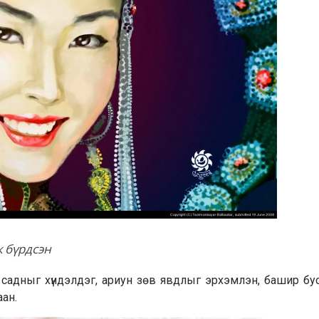
ж бүрдсэн
 садныг хүндэлдэг, ариун зөв явдлыг эрхэмлэн, башир бу
аан.