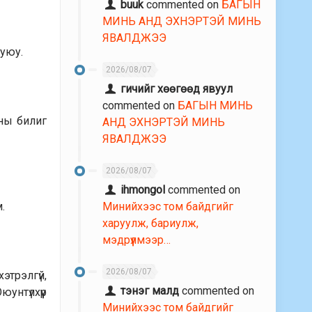
buuk
commented on
БАГЫН
МИНЬ АНД ЭХНЭРТЭЙ МИНЬ
ЯВАЛДЖЭЭ
буюу.
2026/08/07
гичийг хөөгөөд явуул
commented on
БАГЫН МИНЬ
мны билиг
АНД ЭХНЭРТЭЙ МИНЬ
ЯВАЛДЖЭЭ
2026/08/07
ihmongol
commented on
.
Минийхээс том байдгийг
харуулж, бариулж,
мэдрүүлмээр…
2026/08/07
этрэлгүй,
тэнэг малд
commented on
унтүлхүүр
Минийхээс том байдгийг