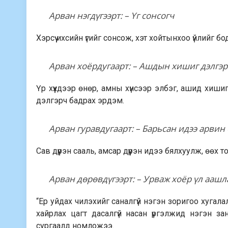
Арван нэгдүгээрт: – Үг сонсогч
Хэрсүү ихсийн үгийг сонсож, хэт хойтынхоо үйлийг
Арван хоёрдугаарт: – Ашдын хишиг дэлгэр
Үр хүүхдээр өнөр, амны хүнсээр элбэг, ашид хиши
дэлгэрч бадрах эрдэм.
Арван гуравдугаарт: – Барьсан идээ арвин
Сав дүүрэн сааль, амсар дүүрэн идээ бялхуулж, өө
Арван дөрөвдүгээрт: – Урваж хоёр үл аашл
“Ер уйдах чилэхийг саналгүй нэгэн зоригоо хугалалг
хайрлах цагт дасалгүй насан үргэлжид нэгэн за
сургаалд номложээ.