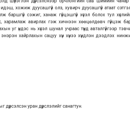
олд шүлэглэн дүрсэлснээр орчлонгийн сав шимийн чанар 
идэш, хожиж дуусашгүй олз, хувирч дуусашгүй атаат сэтгэ
ж баршгүй сэжиг, ханаж гүйцэшгүй хүсэл болох тул хүслийг
х, харамлаж авирлах гэж хичнээн хөөцөлдөвч гүйцэж бар
хын уг үндэс нь хүсэл шунал учраас түүнд авталгүйгээр тэв
энэрэн хайрлахын сацуу хүн хүнээ хүндлэн дээдлэх нинж
г дүрсэлсэн уран дүрслэлийг санагтун.