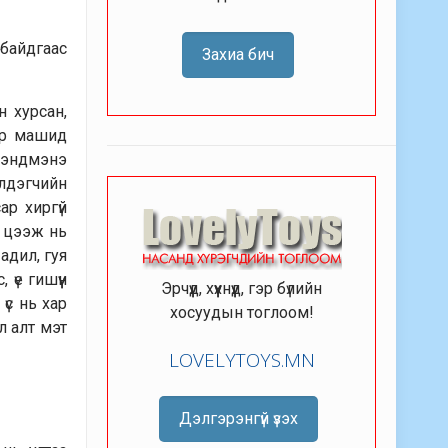
байдгаас
Захиа бич
н хурсан,
ар машид
 зэндмэнэ
йлдэгчийн
ар хиргүй
р цээж нь
адил, гуя
үе гишүүн
Эрчүүд, хүүхнүүд, гэр бүлийн
үс нь хар
хосуудын тоглоом!
л алт мэт
LOVELYTOYS.MN
Дэлгэрэнгүй үзэх