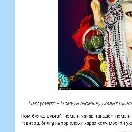
Нэгдүгээрт: – Номуун (номын) ухаант шин
Ном буянд дуртай, номын чанар таньдаг, номын
тэвчээд, билгүүн нүдээр алсыг харах холч мэргэн ух