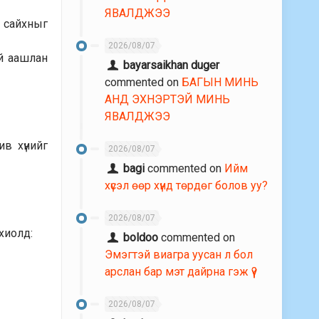
ЯВАЛДЖЭЭ
г сайхныг
2026/08/07
ай аашлан
bayarsaikhan duger
commented on
БАГЫН МИНЬ
АНД ЭХНЭРТЭЙ МИНЬ
ЯВАЛДЖЭЭ
ив хүнийг
2026/08/07
bagi
commented on
Ийм
хүсэл өөр хүнд төрдөг болов уу?
2026/08/07
хиолд:
boldoo
commented on
Эмэгтэй виагра уусан л бол
арслан бар мэт дайрна гэж үү?
2026/08/07