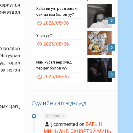
 хариулъя
Хайр нь унтраад ингэж
 хичээвэл
байгаа юм болов уу?
3
2026/08/06
Үнэн үү?
2026/08/06
 төрөлдөө
0
 Язгуураа
үнд төрөл
Ийм хүсэл өөр хүнд
төрдөг болов уу?
 эх нэгэн
5
2026/08/06
Сүүлийн сэтгэгдэлүүд
 эмх цэгц
2026/08/07
j
commented on
БАГЫН
МИНЬ АНД ЭХНЭРТЭЙ МИНЬ