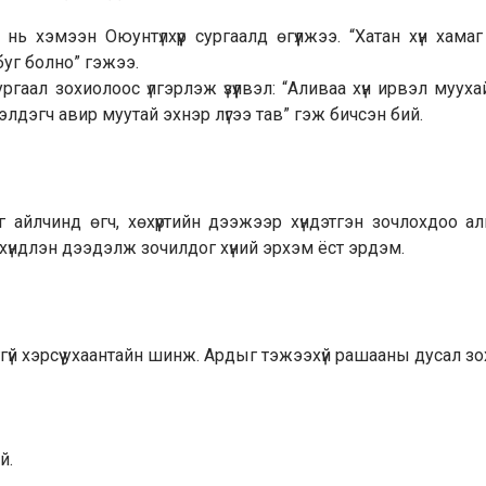
 хэмээн Оюунтүлхүүр сургаалд өгүүлжээ. “Хатан хүн хама
уг болно” гэжээ.
аал зохиолоос үлгэрлэж үзүүлвэл: “Аливаа хүн ирвэл муух
элдэгч авир муутай эхнэр лүгээ тав” гэж бичсэн бий.
йлчинд өгч, хөхүүртийн дээжээр хүндэтгэн зочлохдоо ал
в хүндлэн дээдэлж зочилдог хүний эрхэм ёст эрдэм.
гүй хэрсүү ухаантайн шинж. Ардыг тэжээхүй рашааны дусал зо
й.