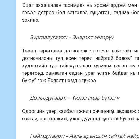
Эцэг эхээ ачлан тахимдах нь эрхэм эрдэм мөн. Э
гэвэл дотроо бол сэтгэлээ гүйцэтгэн, гаднаа бол
зохино.
Зургаадугаарт: – Энэрэлт эевэрүү
Төрөл төрөгсдөө дотнолож элэгсэн, найртайг ил
дотночилсны тул есөн төрөл найртай болов” гэж
хүндлэхийн тул тийнхүү төрлөө хураана гэсэн нь
төрөгсөд, хамаатан садан, ураг элгэн байдаг нь
буюу” гэж Ёслолт номд өгүүлжээ.
Долоодугаарт: – Үйлээ амар бүтээгч
Одоогийн үгээр хэлбэл ажилч хичээнгүй, авхаалж
сайтай, цаг хонжиж, үйлээ дуустал түүртэлгүй бүтээж
Наймдугаарт: – Ааль араншин сайтай най