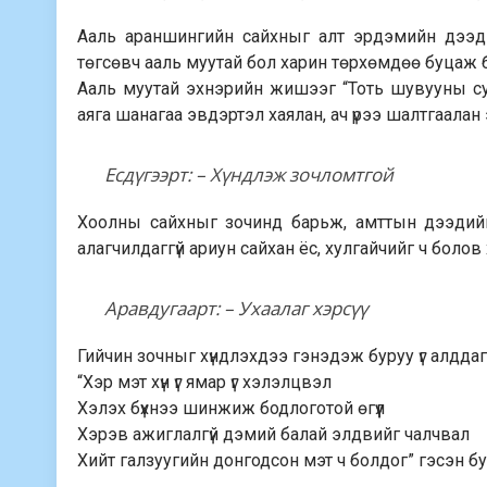
Ааль араншингийн сайхныг алт эрдэмийн дээд нь
төгсөвч ааль муутай бол харин төрхөмдөө буцаж б
Ааль муутай эхнэрийн жишээг “Тоть шувууны сург
аяга шанагаа эвдэртэл хаялан, ач үрээ шалтгаалан 
Есдүгээрт: – Хүндлэж зочломтгой
Хоолны сайхныг зочинд барьж, амттын дээдийг а
алагчилдаггүй ариун сайхан ёс, хулгайчийг ч боло
Аравдугаарт: – Ухаалаг хэрсүү
Гийчин зочныг хүндлэхдээ гэнэдэж буруу үг алддаг
“Хэр мэт хүн үг ямар үг хэлэлцвэл
Хэлэх бүхнээ шинжиж бодлоготой өгүүл
Хэрэв ажиглалгүй дэмий балай элдвийг чалчвал
Хийт галзуугийн донгодсон мэт ч болдог” гэсэн бу