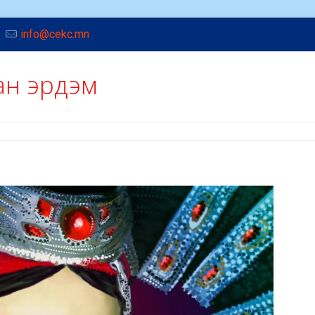
info@cekc.mn
ван эрдэм