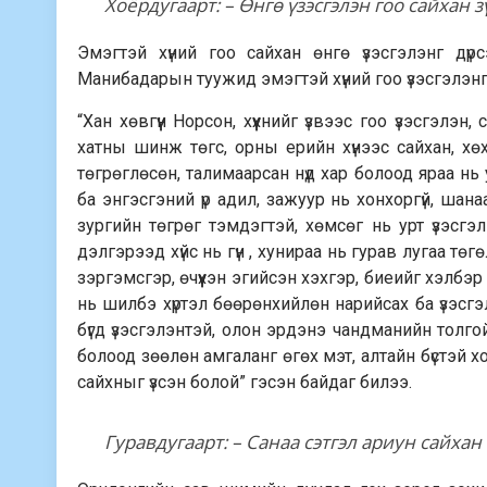
Хоёрдугаарт: – Өнгө үзэсгэлэн гоо сайхан з
Эмэгтэй хүний гоо сайхан өнгө үзэсгэлэнг дүр
Манибадарын туужид эмэгтэй хүний гоо үзэсгэлэнг үг
“Хан хөвгүүн Норсон, хүүхнийг үзвээс гоо үзэсгэлэ
хатны шинж төгс, орны ерийн хүнээс сайхан, х
төгрөглөсөн, талимаарсан нүд хар болоод яраа нь
ба энгэсгэний үр адил, зажуур нь хонхоргүй, шан
зургийн төгрөг тэмдэгтэй, хөмсөг нь урт үзэсгэ
дэлгэрээд хүйс нь гүн , хунираа нь гурав лугаа т
зэргэмсгэр, өчүүхэн эгийсэн хэхгэр, биеийг хэлбэр
нь шилбэ хүртэл бөөрөнхийлөн нарийсах ба үзэсгэл
бүгд үзэсгэлэнтэй, олон эрдэнэ чандманийн толгой 
болоод зөөлөн амгаланг өгөх мэт, алтайн бүстэй 
сайхныг үзсэн болой” гэсэн байдаг билээ.
Гуравдугаарт: – Санаа сэтгэл ариун сайхан