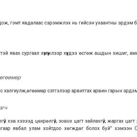
 бодож, гэмт явдалаас сэрэмжлэх нь гийсэн ухаантны эрдэм 
гтэй явах сургаал хүмүүжлээр хүүхдээ өсгөж ашдын хишиг, а
 өгөөмөр
х тос халгиулж,өгөөмөр сэтгэлээр арвитгах арвин гарын эрдэм
агч
үй хэв хэзээд цөхрөлгүй, зовох цагт зайлахгүй, жаргах цагт х
нгаар явбал улам хойтдоо хөгждөг болох буй” хэмээн Ою