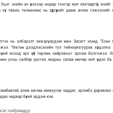
цэг эхийн ач үнэхээр өндөр тэнгэр мэт хязгааргүй, ачийг
 хүч тавин, төлөөнөөс нь зүдгүүрийг дааж ачлах тэжээхийг
тгэх нь элбэрэлт эевэрүү эрдэм мөн. Засагт номд: “Есөн
ээ. “Өвгөө дээдлэсэхийн тул тийнхүү язгуураа хүндэлнэ.
 хүний ёсонд эрх үгүй төрлөө хайрлахыг эрхэм болгожээ. Х
 мөн усны салбар урсгал, модны салаа мөчир мэт үндэс ба
 самбаатай, алив ажлаа амжуулж чаддаг, эрэмбэ дараалал
 чадах чадвар бүхий эрдэм юм.
рсаг найрамдуу