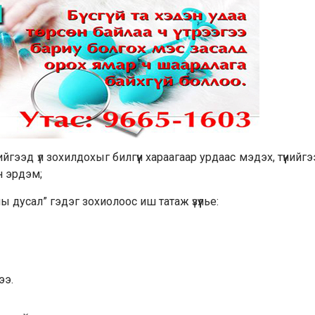
гээд үл зохилдохыг билгүүн хараагаар урдаас мэдэх, түүнийг
н эрдэм;
дусал” гэдэг зохиолоос иш татаж үзүүлье:
ээ.