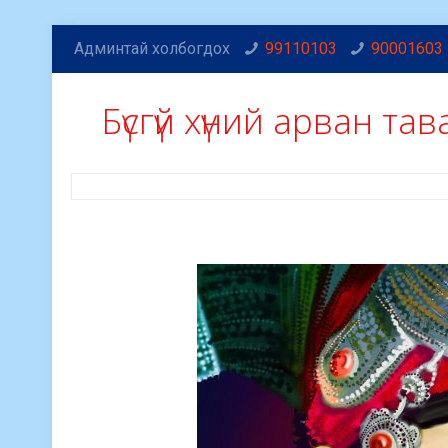
Админтай холбогдох
99110103
90001603
Бүсгүй хүний арван та