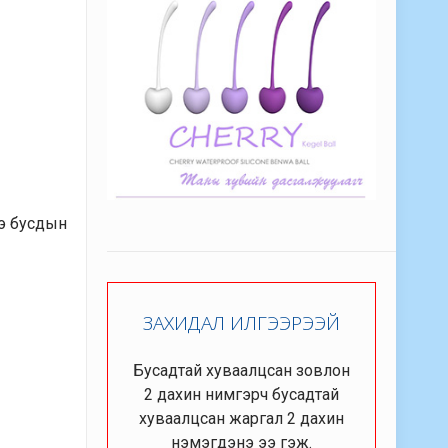
ээ бусдын
ЗАХИДАЛ ИЛГЭЭРЭЭЙ
Бусадтай хуваалцсан зовлон
2 дахин нимгэрч бусадтай
хуваалцсан жаргал 2 дахин
нэмэгдэнэ ээ гэж.