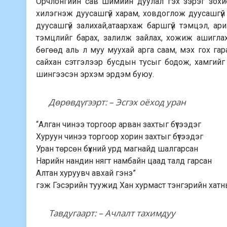
Орчлонгийн сав шимийн дуулал гэх зэрэг зохи
хилэгнэж дуусашгүй харам, ховдоглож дуусашгүй 
дуусашгүй залихай,атаархаж баршгүй тэмцэл, арил
тэмцлийг барах, залилж зайлах, хожиж ашигла
бөгөөд аль л муу муухай арга саам, мэх гох гара
сайхан сэтгэлээр бусдын тусыг бодож, хамгийг 
шингээсэн эрхэм эрдэм буюу.
Дөрөвдүгээрт: – Эсгэх оёход уран
“Алган чинээ торгоор арван захтыг бүтээдэг
Хуруун чинээ торгоор хорин захтыг бүтээдэг
Уран төрсөн бүхний урд магнайд шалгарсан
Нарийн нандин нягт намбайн цаад талд гарсан
Алтан хуруувч авхай гэнэ”
гэж Гэсэрийн туужид Хан хурмаст тэнгэрийн хатны
Тавдугаарт: – Ачлалт тахимдуу