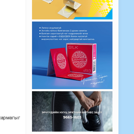
сармагыг