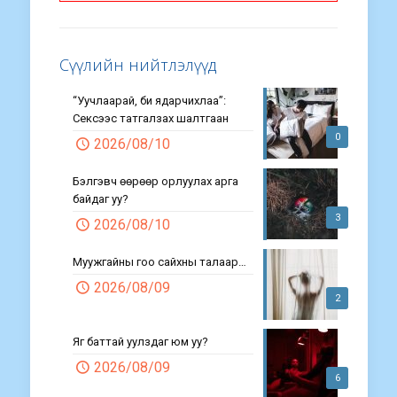
Сүүлийн нийтлэлүүд
“Уучлаарай, би ядарчихлаа”:
Сексээс татгалзах шалтгаан
0
2026/08/10
Бэлгэвч өөрөөр орлуулах арга
байдаг уу?
3
2026/08/10
Муужгайны гоо сайхны талаар…
2026/08/09
2
Яг баттай уулздаг юм уу?
2026/08/09
6