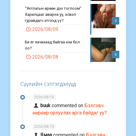
“Унтлагын өрөөн дэх тоглоом”:
Харилцааг аварна уу, эсвэл
гуравдагч этгээд үү?
0
2026/08/09
Би яг яачихаад байгаа юм бол
оо?
6
2026/08/08
Сүүлийн сэтгэгдэлүүд
2026/08/10
buuk
commented on
Бэлгэвч
өөрөөр орлуулах арга байдаг уу?
2026/08/10
Ямаа
commented on
Бэлгэвч