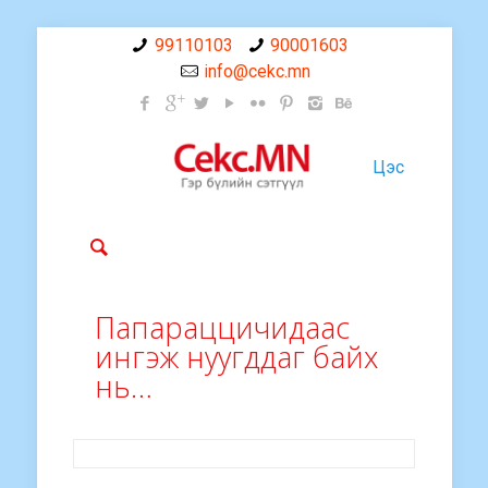
99110103
90001603
info@cekc.mn
Цэс
Папараццичидаас
ингэж нуугддаг байх
нь…