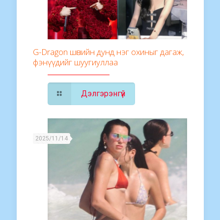
G-Dragon шөнийн дунд нэг охиныг дагаж,
фэнүүдийг шуугиуллаа
Дэлгэрэнгүй
2025/11/14