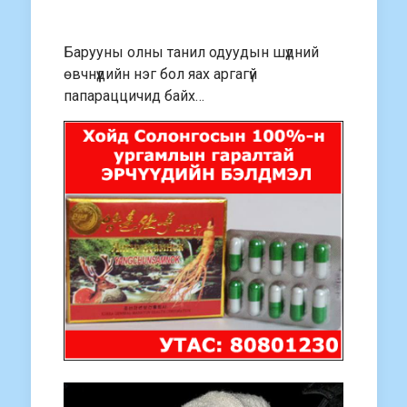
Барууны олны танил одуудын шүдний
өвчнүүдийн нэг бол яах аргагүй
папараццичид байх…