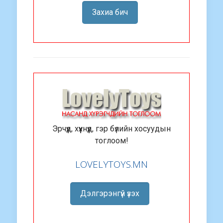
Захиа бич
Эрчүүд, хүүхнүүд, гэр бүлийн хосуудын
тоглоом!
LOVELYTOYS.MN
Дэлгэрэнгүй үзэх