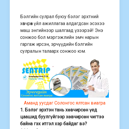
Бэлгийн сулрал буюу бэлэг эрхтний
хөвчрөх үйл ажиллагаа алдагдсан эсэхээ
маш энгийнээр шалгаад үзээрэй! Энэ
сонжоо бол мэргэжлийн эмч нарын
гаргаж ирсэн, эрчүүдийн бэлгийн
сулралын талаарх сонжоо юм.
Аманд уусдаг Солонгос ялтсан виагра
1. Бэлэг эрхтэн тань хөвчирсөн үед
цаашид буулгүйгээр хөвчирсөн чигтээ
байна гэх итгэл хэр байдаг вэ?