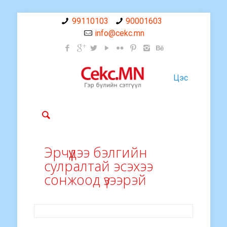
99110103
90001603
info@cekc.mn
Цэс
Эрчүүдээ бэлгийн
сулралтай эсэхээ
сонжоод үзээрэй