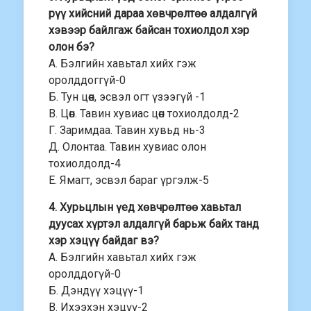
рүү хийсний дараа хөвчрөлтөө алдалгүй
хэвээр байлгаж байсан тохиолдол хэр
олон бэ?
А. Бэлгийн хавьтал хийх гэж
оролддоггүй-0
Б. Тун цөөн, эсвэл огт үзээгүй -1
В. Цөөн. Тавин хувиас цөөн тохиолдолд-2
Г. Заримдаа. Тавин хувьд нь-3
Д. Олонтаа. Тавин хувиас олон
тохиолдолд-4
Е. Ямагт, эсвэл бараг үргэлж-5
4. Хурьцлын үед хөвчрөлтөө хавьтал
дуусах хүртэл алдалгүй барьж байх танд
хэр хэцүү байдаг вэ?
А. Бэлгийн хавьтал хийх гэж
оролддогүй-0
Б. Дэндүү хэцүү-1
В. Ихээхэн хэцүү-2