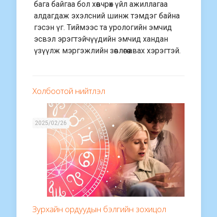
бага байгаа бол хөвчрөх үйл ажиллагаа
алдагдаж эхэлсний шинж тэмдэг байна
гэсэн үг. Тиймээс та урологийн эмчид
эсвэл эрэгтэйчүүдийн эмчид хандан
үзүүлж мэргэжлийн зөвлөгөө авах хэрэгтэй.
Холбоотой нийтлэл
2025/02/26
Зурхайн ордуудын бэлгийн зохицол