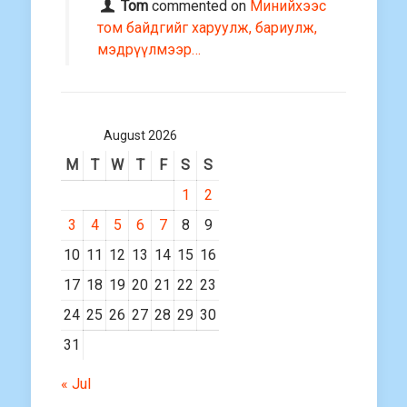
Tom
commented on
Минийхээс
том байдгийг харуулж, бариулж,
мэдрүүлмээр…
August 2026
M
T
W
T
F
S
S
1
2
3
4
5
6
7
8
9
10
11
12
13
14
15
16
17
18
19
20
21
22
23
24
25
26
27
28
29
30
31
« Jul