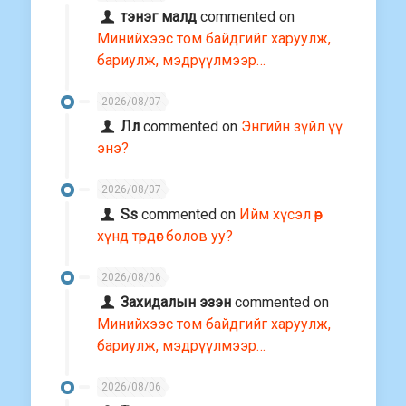
тэнэг малд
commented on
Минийхээс том байдгийг харуулж,
бариулж, мэдрүүлмээр…
2026/08/07
Лл
commented on
Энгийн зүйл үү
энэ?
2026/08/07
Ss
commented on
Ийм хүсэл өөр
хүнд төрдөг болов уу?
2026/08/06
Захидалын эзэн
commented on
Минийхээс том байдгийг харуулж,
бариулж, мэдрүүлмээр…
2026/08/06