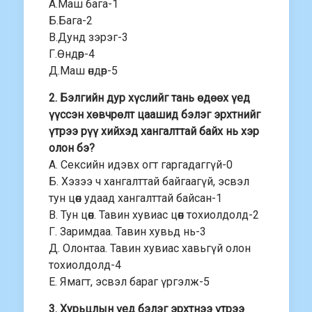
А.Маш бага-1
Б.Бага-2
В.Дунд зэрэг-3
Г.Өндөр-4
Д.Маш өндөр-5
2. Бэлгийн дур хүслийг тань өдөөх үед
үүссэн хөвчрөлт цаашид бэлэг эрхтнийг
үтрээ рүү хийхэд хангалттай байх нь хэр
олон бэ?
А. Сексийн идэвх огт гаргадаггүй-0
Б. Хэзээ ч хангалттай байгаагүй, эсвэл
тун цөөн удаад хангалттай байсан-1
В. Тун цөөн. Тавин хувиас цөөн тохиолдолд-2
Г. Заримдаа. Тавин хувьд нь-3
Д. Олонтаа. Тавин хувиас хавьгүй олон
тохиолдолд-4
Е. Ямагт, эсвэл бараг үргэлж-5
3. Хурьцлын үед бэлэг эрхтнээ үтрээ