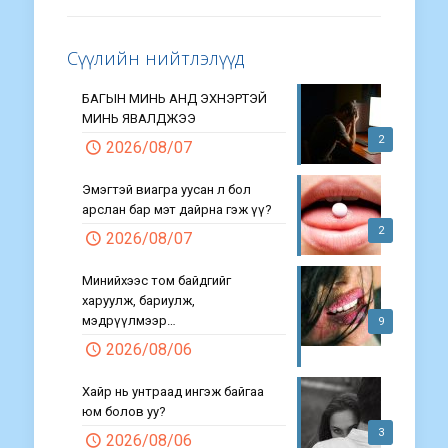
Сүүлийн нийтлэлүүд
БАГЫН МИНЬ АНД ЭХНЭРТЭЙ
МИНЬ ЯВАЛДЖЭЭ
2
2026/08/07
Эмэгтэй виагра уусан л бол
арслан бар мэт дайрна гэж үү?
2
2026/08/07
Минийхээс том байдгийг
харуулж, бариулж,
мэдрүүлмээр…
9
2026/08/06
Хайр нь унтраад ингэж байгаа
юм болов уу?
3
2026/08/06