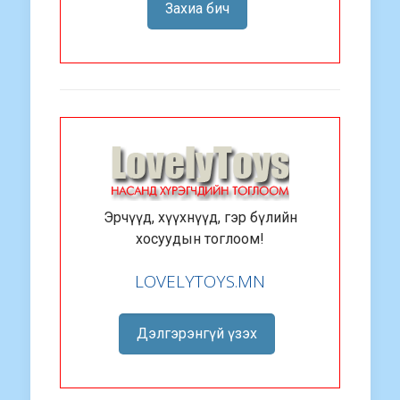
Захиа бич
Эрчүүд, хүүхнүүд, гэр бүлийн
хосуудын тоглоом!
LOVELYTOYS.MN
Дэлгэрэнгүй үзэх