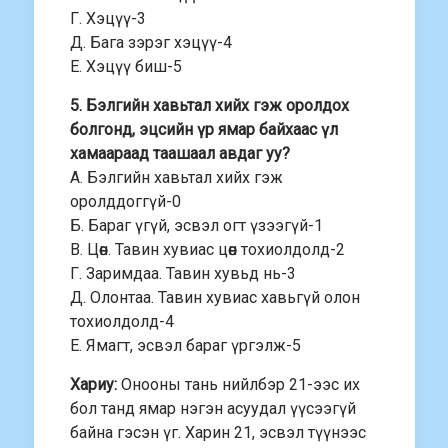
Г. Хэцүү-3
Д. Бага зэрэг хэцүү-4
Е. Хэцүү биш-5
5. Бэлгийн хавьтал хийх гэж оролдох
болгонд, эцсийн үр ямар байхаас үл
хамаараад таашаал авдаг уу?
А. Бэлгийн хавьтал хийх гэж
оролддоггүй-0
Б. Бараг үгүй, эсвэл огт үзээгүй-1
В. Цөөн. Тавин хувиас цөөн тохиолдолд-2
Г. Заримдаа. Тавин хувьд нь-3
Д. Олонтаа. Тавин хувиас хавьгүй олон
тохиолдолд-4
Е. Ямагт, эсвэл бараг үргэлж-5
Хариу:
Онооны тань нийлбэр 21-ээс их
бол танд ямар нэгэн асуудал үүсээгүй
байна гэсэн үг. Харин 21, эсвэл түүнээс