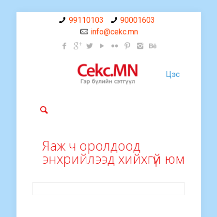
99110103
90001603
info@cekc.mn
Цэс
Яаж ч оролдоод
энхрийлээд хийхгүй юм