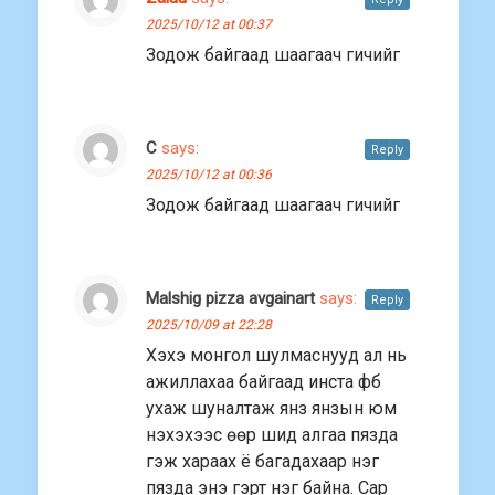
2025/10/12 at 00:37
Зодож байгаад шаагаач гичийг
С
says:
Reply
2025/10/12 at 00:36
Зодож байгаад шаагаач гичийг
Malshig pizza avgainart
says:
Reply
2025/10/09 at 22:28
Хэхэ монгол шулмаснууд ал нь
ажиллахаа байгаад инста фб
ухаж шуналтаж янз янзын юм
нэхэхээс өөр шид алгаа пязда
гэж хараах ё багадахаар нэг
пязда энэ гэрт нэг байна. Сар