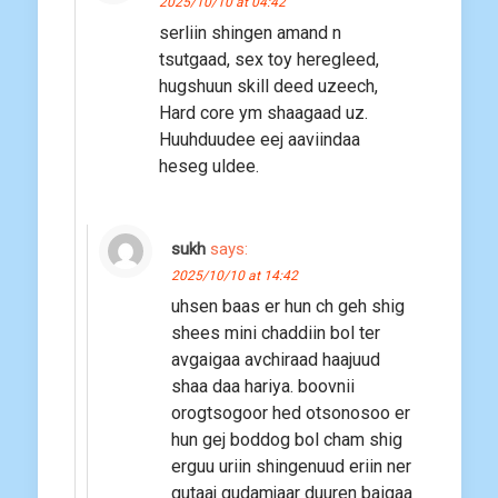
2025/10/10 at 04:42
serliin shingen amand n
tsutgaad, sex toy heregleed,
hugshuun skill deed uzeech,
Hard core ym shaagaad uz.
Huuhduudee eej aaviindaa
heseg uldee.
sukh
says:
2025/10/10 at 14:42
uhsen baas er hun ch geh shig
shees mini chaddiin bol ter
avgaigaa avchiraad haajuud
shaa daa hariya. boovnii
orogtsogoor hed otsonosoo er
hun gej boddog bol cham shig
erguu uriin shingenuud eriin ner
gutaaj gudamjaar duuren baigaa