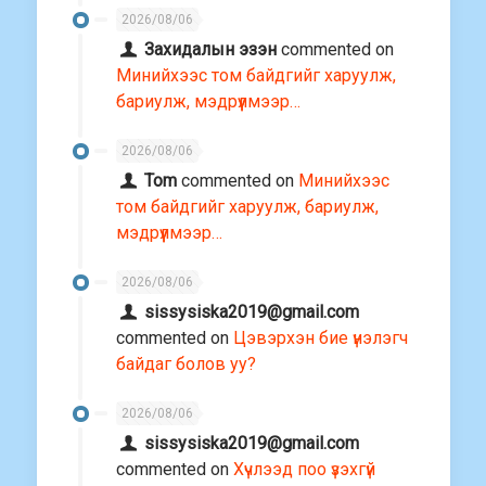
2026/08/06
Захидалын эзэн
commented on
Минийхээс том байдгийг харуулж,
бариулж, мэдрүүлмээр…
2026/08/06
Tom
commented on
Минийхээс
том байдгийг харуулж, бариулж,
мэдрүүлмээр…
2026/08/06
sissysiska2019@gmail.com
commented on
Цэвэрхэн бие үнэлэгч
байдаг болов уу?
2026/08/06
sissysiska2019@gmail.com
commented on
Хүчлээд поо үзэхгүй