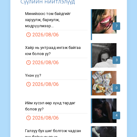
Сүүлийн нийтлэлүүд
Минийхээс том байдгийг
харуулж, бариулж,
мэдрүүлмээр…
7
2026/08/06
Хайр нь унтраад ингэж байгаа
юм болов уу?
3
2026/08/06
Үнэн үү?
2026/08/06
0
Ийм хүсэл өөр хүнд төрдөг
болов уу?
4
2026/08/06
Галзуу бух шиг болгож чадсан
хүн байна уу ер нь…