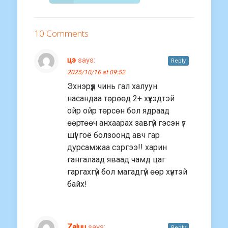
10 Comments
цэ
says:
Reply
2025/10/16 at 09:52
Эхнэрүүд чинь гал халуун
насандаа төрөөд 2+ хүүхэдтэй
ойр ойр төрсөн бол ядраад
өөртөөч анхаарах завгүй гэсэн үг
шүү! гоё болзоонд авч гар
дурсамжаа сэргээ!! харин
гангалаад яваад чамд цаг
гаргахгүй бол магадгүй өөр хүнтэй
байх!
Zaluu
says:
Reply