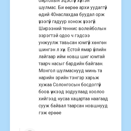
ойртохын эцэсгүй хүйтэн
шулмас. Би өөрөө архи уудаггүй
өдий 40наслахдаа буудал орж
үзээгүй гадуур хонож үзээгүй.
Ширээний теннис волейболын
зэрэгтэй одоо ч гэдсээ
унжуулж тавьсан юмгүй хөнгөн
шингэн л хүн. Ёстой ямар үйлийн
лайгаар ийм новш шиг юмтай
таарч насыг бардийн байгаан.
Монгол шулмаснууд минь та
нарийн эрийн тэнгэр харьж
хужаа Солонгосын босдоггүй
боов үнкээд зодуулаад хоолоо
хийгээд нусаа хацартаа наагаад
сууж байвал таарсан новшнууд
гэж ерөөе