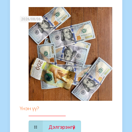
2026/08/06
Үнэн үү?
Дэлгэрэнгүй