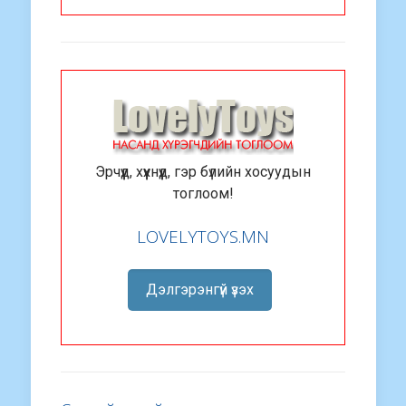
Эрчүүд, хүүхнүүд, гэр бүлийн хосуудын
тоглоом!
LOVELYTOYS.MN
Дэлгэрэнгүй үзэх