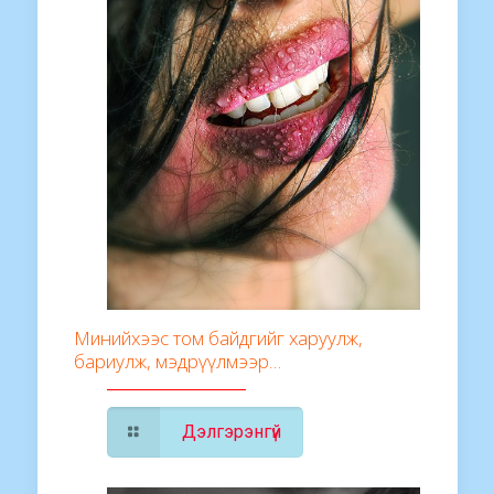
Минийхээс том байдгийг харуулж,
бариулж, мэдрүүлмээр…
Дэлгэрэнгүй