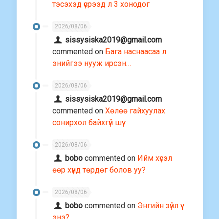
тэсэхэд үсрээд л 3 хонодог
2026/08/06
sissysiska2019@gmail.com
commented on
Бага наснаасаа л
энийгээ нууж ирсэн…
2026/08/06
sissysiska2019@gmail.com
commented on
Хөлөө гайхуулах
сонирхол байхгүй шүү
2026/08/06
bobo
commented on
Ийм хүсэл
өөр хүнд төрдөг болов уу?
2026/08/06
bobo
commented on
Энгийн зүйл үү
энэ?