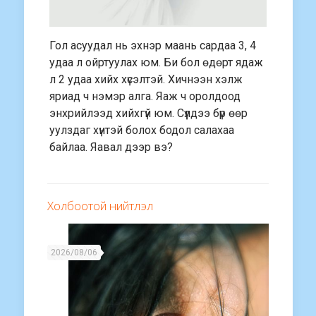
Гол асуудал нь эхнэр маань сардаа 3, 4
удаа л ойртуулах юм. Би бол өдөрт ядаж
л 2 удаа хийх хүсэлтэй. Хичнээн хэлж
яриад ч нэмэр алга. Яаж ч оролдоод
энхрийлээд хийхгүй юм. Сүүлдээ бүр өөр
уулздаг хүнтэй болох бодол салахаа
байлаа. Яавал дээр вэ?
Холбоотой нийтлэл
2026/08/06