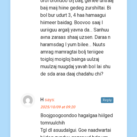
oroi orondoo orj baij, gerlee untraaj
baij maij hiine gedeg zurshiltai. Bi
bol bur udurt 3, 4 haa hamaagui
hiimeer baidag. Boovoo saaj l
uuriiguu argalj yavna da… Sanhuu
avna zaraas shaaj uzsen. Daraa n
haramsdag l yum bilee… Nuuts
amrag mamragtai bolj teriigee
toigloj moigloj bainga uulzaj
muulzaj nuugdaj yavah bol lai shu
de sda araa daaj chadahu chi?
H
says:
Reply
2025/10/09 at 09:20
Boojgoogoondoo hagalgaa hiilged
tomruulchih
Tgl dl asuudalgui. Goe naadwartai