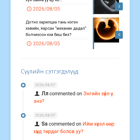
2
2026/08/05
Дотно харилцаа тань нэгэн
хэвийн, яарсан “механик дадал”
болчихсон юм биш биз?
0
2026/08/05
Сүүлийн сэтгэгдэлүүд
2026/08/07
Лл
commented on
Энгийн зүйл үү
энэ?
2026/08/07
Ss
commented on
Ийм хүсэл өөр
хүнд төрдөг болов уу?