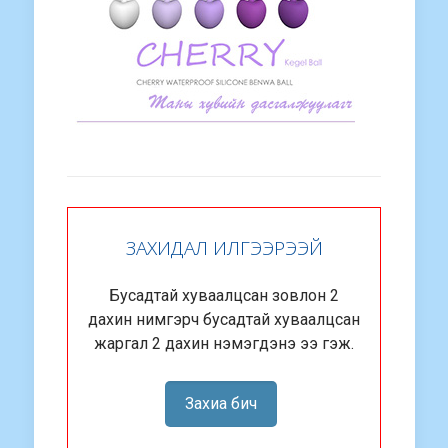
ЗАХИДАЛ ИЛГЭЭРЭЭЙ
Бусадтай хуваалцсан зовлон 2
дахин нимгэрч бусадтай хуваалцсан
жаргал 2 дахин нэмэгдэнэ ээ гэж.
Захиа бич