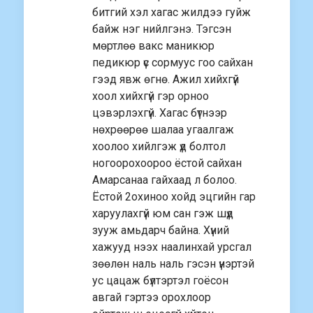
битгий хэл хагас жилдээ гуйж
байж нэг нийлгэнэ. Тэгсэн
мөртлөө вакс маникюр
педикюр үс сормуус гоо сайхан
гээд явж өгнө. Ажил хийхгүй
хоол хийхгүй гэр орноо
цэвэрлэхгүй. Хагас бүтнээр
нөхрөөрөө шалаа угаалгаж
хоолоо хийлгэж үд болтол
ногоорохоороо ёстой сайхан
Амарсанаа гайхаад л болоо.
Ёстой 2охиноо хойд эцгийн гар
харуулахгүй юм сан гэж шүд
зууж амьдарч байна. Хүний
хажууд нээх наалинхай урсгал
зөөлөн наль наль гэсэн үнэртэй
ус цацаж бүлтэртэл гоёсон
авгай гэртээ орохлоор