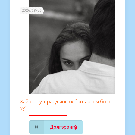
2026/08/06
Хайр нь унтраад ингэж байгаа юм болов
уу?
Дэлгэрэнгүй