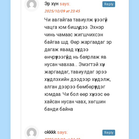
Эр хүн
says:
Reply
2025/10/09 at 23:45
Чи авгайгаа тавиулж үзээгүй
чацга юм бишүү дээ. Эхнэр
чинь чамаас жигшчихсэн
байгаа шд. Өөр жаргаадаг эр
дагаж яваад хүүхдээ
өнчрүүлээгүйд нь баярлаж яв
нусан чавхаа… Эмэгтэй хүн
жаргаадаг, тавиулдаг эрээ
хүндлэхийн дээдээр хүндэлж,
алган дээрээ бөмбөрүүлдэг
юмдаа. Чи бол өөр хүнээс өө
хайсан нусан чавх, хөгшин
банди байна
okkkk
says:
Reply