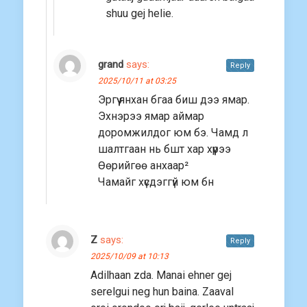
shuu gej helie.
grand
says:
Reply
2025/10/11 at 03:25
Эргүү янхан бгаа биш дээ ямар.
Эхнэрээ ямар аймар
доромжилдог юм бэ. Чамд л
шалтгаан нь бшт хар хүүрээ
Өөрийгөө анхаар²
Чамайг хүсдэггүй юм бн
Z
says:
Reply
2025/10/09 at 10:13
Adilhaan zda. Manai ehner gej
serelgui neg hun baina. Zaaval