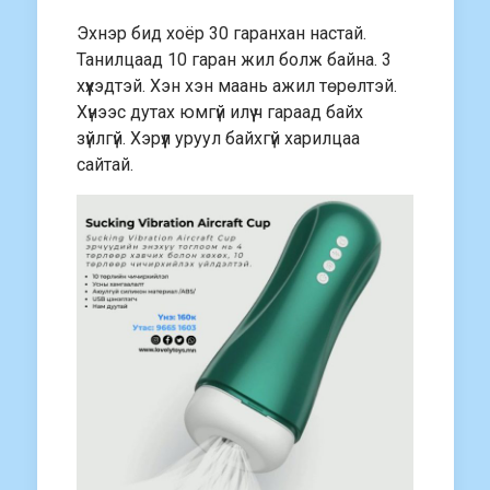
Эхнэр бид хоёр 30 гаранхан настай.
Танилцаад 10 гаран жил болж байна. 3
хүүхэдтэй. Хэн хэн маань ажил төрөлтэй.
Хүнээс дутах юмгүй илүү ч гараад байх
зүйлгүй. Хэрүүл уруул байхгүй харилцаа
сайтай.