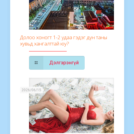
Долоо хоногт 1-2 удаа гэдэг дүн таны
хувьд хангалттай юу?
Дэлгэрэнгүй
2026/06/15