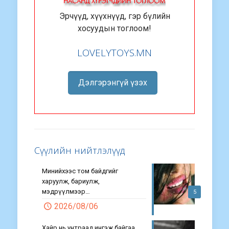
Эрчүүд, хүүхнүүд, гэр бүлийн
хосуудын тоглоом!
LOVELYTOYS.MN
Дэлгэрэнгүй үзэх
Сүүлийн нийтлэлүүд
Минийхээс том байдгийг
харуулж, бариулж,
мэдрүүлмээр…
5
2026/08/06
Хайр нь унтраад ингэж байгаа