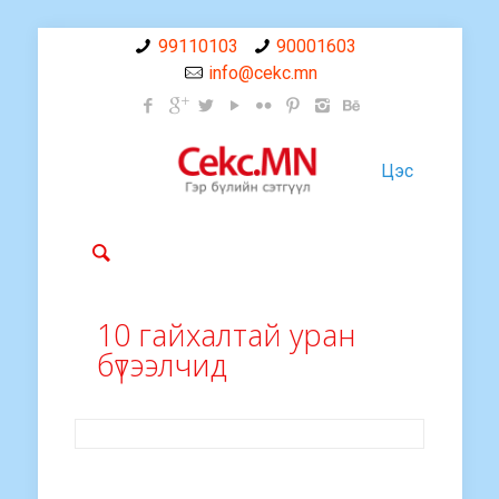
99110103
90001603
info@cekc.mn
Цэс
10 гайхалтай уран
бүтээлчид