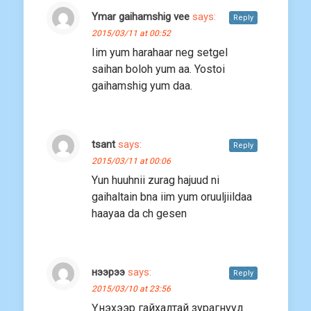
Ymar gaihamshig vee
says:
Reply
2015/03/11 at 00:52
Iim yum harahaar neg setgel
saihan boloh yum aa. Yostoi
gaihamshig yum daa.
tsant
says:
Reply
2015/03/11 at 00:06
Yun huuhnii zurag hajuud ni
gaihaltain bna iim yum oruuljiildaa
haayaa da ch gesen
нээрээ
says:
Reply
2015/03/10 at 23:56
Үнэхээр гайхалтай зурагнууд