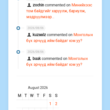
zochin
commented on
Минийхээс
том байдгийг харуулж, бариулж,
мэдрүүлмээр…
2026/08/06
kuzaalz
commented on
Монголын
бүх эрчүүд ийм байдаг юм уу?
2026/08/06
buuk
commented on
Монголын
бүх эрчүүд ийм байдаг юм уу?
August 2026
M
T
W
T
F
S
S
1
2