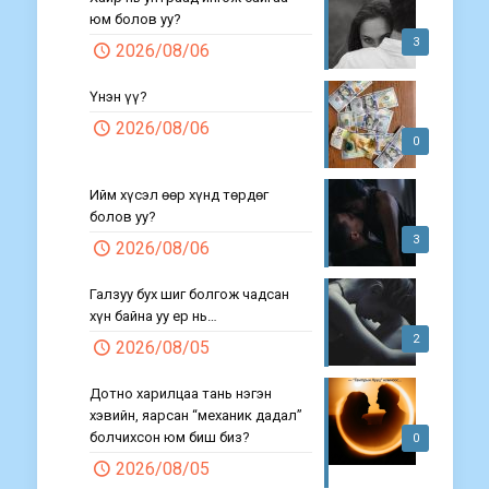
юм болов уу?
3
2026/08/06
Үнэн үү?
2026/08/06
0
Ийм хүсэл өөр хүнд төрдөг
болов уу?
3
2026/08/06
Галзуу бух шиг болгож чадсан
хүн байна уу ер нь…
2
2026/08/05
Дотно харилцаа тань нэгэн
хэвийн, яарсан “механик дадал”
болчихсон юм биш биз?
0
2026/08/05