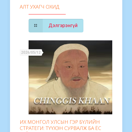
АЛТ УХАГЧ ОХИД
Дэлгэрэнгүй
2026/05/12
ИХ МОНГОЛ УЛСЫН ГЭР БҮЛИЙН
СТРАТЕГИ: ТҮҮХЭН СУРВАЛЖ БА ЁС