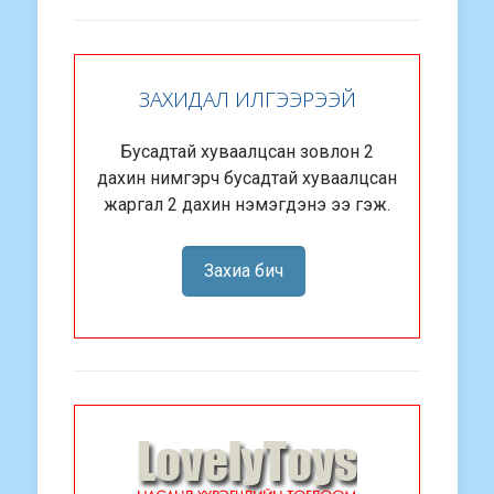
ЗАХИДАЛ ИЛГЭЭРЭЭЙ
Бусадтай хуваалцсан зовлон 2
дахин нимгэрч бусадтай хуваалцсан
жаргал 2 дахин нэмэгдэнэ ээ гэж.
Захиа бич