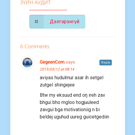
ЗҮЙН АУДИТ
Дэлгэрэнгүй
6 Comments
GegeenCom
says:
Reply
2015/03/12 at 08:14
aviyas hudulmur asar ih setgel
zutgel shingejee
Btw my eksuud end orj ireh zav
bhgui bho mgloo hogjuuleed
zavgui bga motivationiig n bi
beldej uguhud uureg guicetgediin