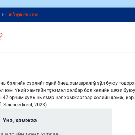
info@cekc.mn
?
нь бэлгийн сэрлийг хүний биед хамааралгүй зүйл буюу тодор
л юм. Үүний хамгийн түгээмэл хэлбэр бол хөлийн шүтэл буюу
йн 47 орчим хувь нь ямар нэг хэмжээгээр хөлийн үзэмж, үнэр,
Sciencedirect, 2023).