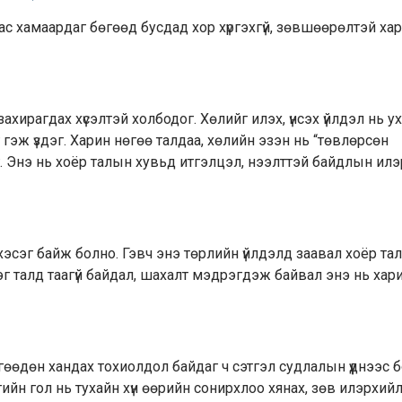
аас хамаардаг бөгөөд бусдад хор хүргэхгүй, зөвшөөрөлтэй х
хирагдах хүсэлтэй холбодог. Хөлийг илэх, үнсэх үйлдэл нь 
эг гэж үздэг. Харин нөгөө талдаа, хөлийн эзэн нь “төвлөрсөн
. Энэ нь хоёр талын хувьд итгэлцэл, нээлттэй байдлын ил
г хэсэг байж болно. Гэвч энэ төрлийн үйлдэлд заавал хоёр та
нэг талд таагүй байдал, шахалт мэдрэгдэж байвал энэ нь ха
егөөдөн хандах тохиолдол байдаг ч сэтгэл судлалын үүднээс 
йн гол нь тухайн хүн өөрийн сонирхлоо хянах, зөв илэрхийл