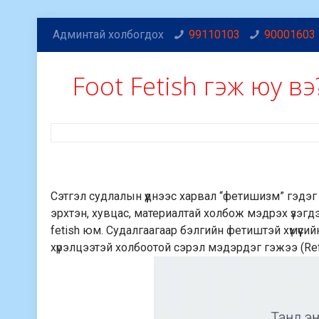
Админтай холбогдох
99110103
90001603
Foot Fetish гэж юу вэ
Сэтгэл судлалын үүднээс харвал “фетишизм” гэдэг 
эрхтэн, хувцас, материалтай холбож мэдрэх үзэгдэ
fetish юм. Судалгаагаар бэлгийн фетиштэй хүмүүси
хүрэлцээтэй холбоотой сэрэл мэдэрдэг гэжээ (Ref: 