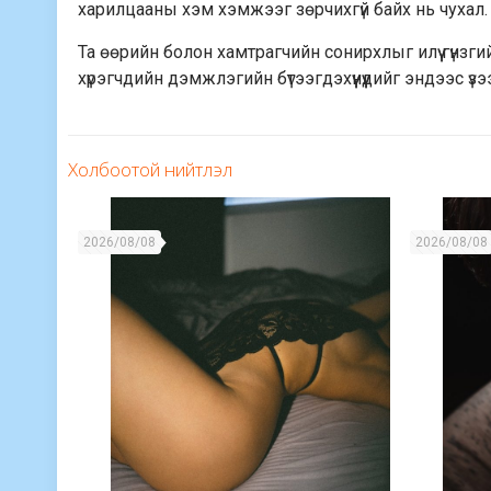
харилцааны хэм хэмжээг зөрчихгүй байх нь чухал.
Та өөрийн болон хамтрагчийн сонирхлыг илүү гүнзги
хүрэгчдийн дэмжлэгийн бүтээгдэхүүнүүдийг эндээс ү
Холбоотой нийтлэл
2026/08/08
2026/08/08