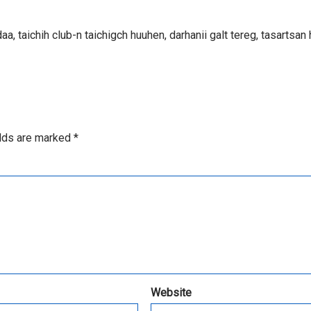
aa, taichih club-n taichigch huuhen, darhanii galt tereg, tasartsan
elds are marked
*
Website