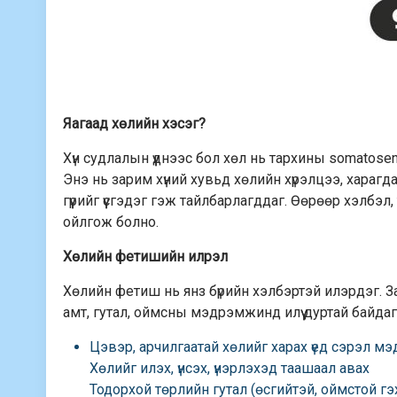
Яагаад хөлийн хэсэг?
Хүн судлалын үүднээс бол хөл нь тархины somatose
Энэ нь зарим хүний хувьд хөлийн хүрэлцээ, харагд
гүүрийг үүсгэдэг гэж тайлбарлагддаг. Өөрөөр хэлбэ
ойлгож болно.
Хөлийн фетишийн илрэл
Хөлийн фетиш нь янз бүрийн хэлбэртэй илэрдэг. За
амт, гутал, оймсны мэдрэмжинд илүү дуртай байдаг.
Цэвэр, арчилгаатай хөлийг харах үед сэрэл мэ
Хөлийг илэх, үнсэх, үнэрлэхэд таашаал авах
Тодорхой төрлийн гутал (өсгийтэй, оймстой гэ