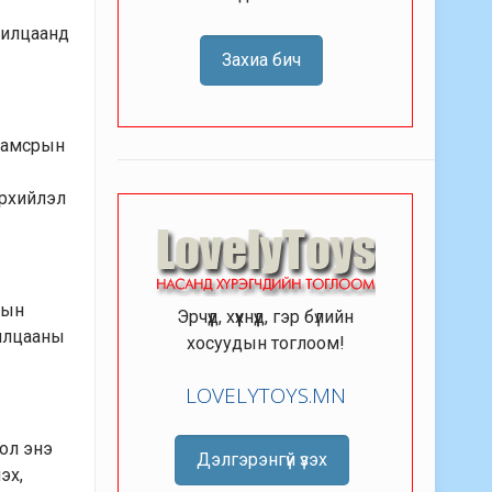
арилцаанд
Захиа бич
ухамсрын
эрхийлэл
лын
Эрчүүд, хүүхнүүд, гэр бүлийн
рилцааны
хосуудын тоглоом!
LOVELYTOYS.MN
бол энэ
Дэлгэрэнгүй үзэх
эх,