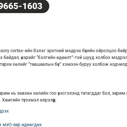
nsory cortex-ийн бэлэг эрхтний мэдрэх бүсийн ойролцоо бай
ах байдал, үнэрийг “бэлгийн өдөөлт”-тэй шууд холбох мэдрэ
л, тархи хөлийг “таашаалын бүс” хэмээн буруу холбож кодчил
рим нь зөвхөн хөлийн гоо үзэсгэлэнд татагддаг бол, зарим н
 Хамгийн түгээмэл илрэлүүд:
дрэх
х мэт)-аар өдөөгдөх