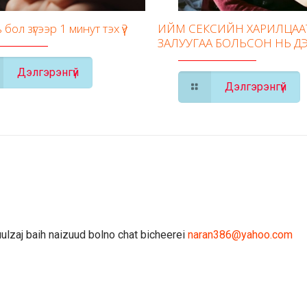
бол зүгээр 1 минут тэх үү?
ИЙМ СЕКСИЙН ХАРИЛЦАА
ЗАЛУУГАА БОЛЬСОН НЬ ДЭ
Дэлгэрэнгүй
Дэлгэрэнгүй
uulzaj baih naizuud bolno chat bicheerei
naran386@yahoo.com