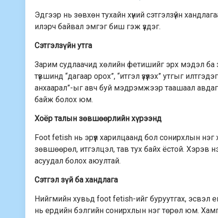
Эдгээр нь зөвхөн тухайн хүний сэтгэлзүйн хандлаг
илэрч байвал эмгэг биш гэж үздэг.
Сэтгэлзүйн утга
Зарим судлаачид хөлийн фетишийг эрх мэдэл ба за
түвшинд “дагаар орох”, “итгэл үзүүлэх” утгыг илтгэд
анхаарал”-ыг авч буй мэдрэмжээр таашаал авдаг
байж болох юм.
Хоёр талын зөвшөөрлийн хүрээнд
Foot fetish нь эрүүл харилцаанд бол сонирхлын нэ
зөвшөөрөл, итгэлцэл, тав тух байх ёстой. Хэрэв 
асуудал болох аюултай.
Сэтгэл зүй ба хандлага
Нийгмийн хувьд foot fetish-ийг буруутгах, эсвэл 
нь ердийн бэлгийн сонирхлын нэг төрөл юм. Хамги