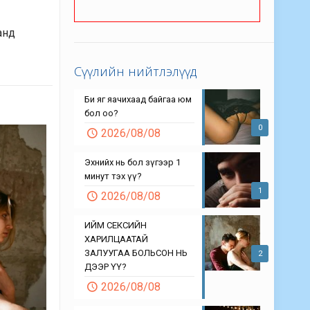
анд
Сүүлийн нийтлэлүүд
Би яг яачихаад байгаа юм
бол оо?
0
2026/08/08
Эхнийх нь бол зүгээр 1
минут тэх үү?
1
2026/08/08
ИЙМ СЕКСИЙН
ХАРИЛЦААТАЙ
ЗАЛУУГАА БОЛЬСОН НЬ
2
ДЭЭР ҮҮ?
2026/08/08