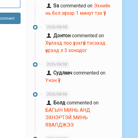
Ss
commented on
Эхнийх
нь бол зүгээр 1 минут тэх үү?
2026/08/08
Донтон
commented on
Хүчлээд поо үзэхгүй тэсэхэд
үсрээд л 3 хонодог
2026/08/08
Судлаач
commented on
Үнэн үү?
2026/08/08
Болд
commented on
БАГЫН МИНЬ АНД
ЭХНЭРТЭЙ МИНЬ
ЯВАЛДЖЭЭ