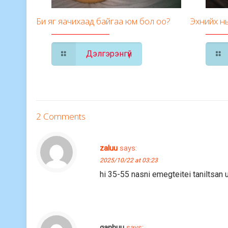
Би яг яачихаад байгаа юм бол оо?
Эхнийх нь 
Дэлгэрэнгүй
2 Comments
zaluu
says:
2025/10/22 at 03:23
hi 35-55 nasni emegteitei taniltsan 
ganhuu
says: