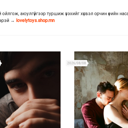
й ойлгож, аюулгүйгээр туршиж үзэхийг хүсвэл орчин үеийн нас
зээрэй →
lovelytoys.shop.mn
2026/08/08