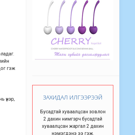
рладаг.
лийн
дог гэж
ЗАХИДАЛ ИЛГЭЭРЭЭЙ
ь үнэр,
Бусадтай хуваалцсан зовлон
2 дахин нимгэрч бусадтай
хуваалцсан жаргал 2 дахин
нэмэгдэнэ ээ гэж.