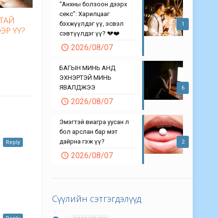
“Анхны болзоон дээрх
секс”: Харилцааг
ТАЙ
бэхжүүлдэг үү, эсвэл
1
ЭР ҮҮ?
сэвтүүлдэг үү? 💔❤️
2026/08/07
БАГЫН МИНЬ АНД
ЭХНЭРТЭЙ МИНЬ
ЯВАЛДЖЭЭ
6
2026/08/07
Эмэгтэй виагра уусан л
бол арслан бар мэт
дайрна гэж үү?
2
Reply
2026/08/07
Сүүлийн сэтгэгдэлүүд