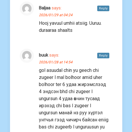
Baljaa
says:
Reply
2026/01/29 at 04:24
Hooj yavuul umhii atsiig. Uuruu.
duraaraa shaalts
buuk
says:
Reply
2026/01/28 at 14:54
gol asuudal chin yu geech chi
zugeer l mal bolhoor amid uher
bolhoor ter 6 удаа жирэмслээд
4 эндсэн bhd chi zugeer l
ungursun 4 удаа өвчин тусаад
ирэхэд chi bas l zugeer l
ungursun манай нз руу хүртэл
унтчья гээд чичирч байсан eniig
bas chi zugeerb l unguruusun yu