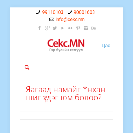
99110103
90001603
info@cekc.mn
Цэс
Яагаад намайг *нхан
шиг үздэг юм болоо?