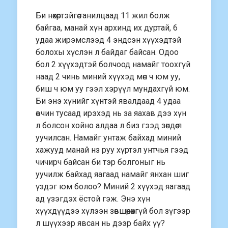
Би нөхөртэйгөө танилцаад 11 жил болж
байгаа, манай хүн архинд их дуртай, 6
удаа жирэмслээд 4 эндсэн хүүхэдтэй
болохы хүслэн л байдаг байсан. Одоо
бол 2 хүүхэдтэй болчоод намайг тоохгүй
наад 2 чинь миний хүүхэд мөн ч юм уу,
биш ч юм уу гээл хэрүүл мундахгүй юм.
Би энэ хүнийг хүнтэй явалдаад 4 удаа
өвчин тусаад ирэхэд нь за яахав дээ хүн
л болсон хойно алдаа л биз гээд зөндөө л
уучилсан. Намайг унтаж байхад миний
хажууд манай нз руу хүртэл унтчья гээд
чичирч байсан би тэр болгоныг нь
уучилж байхад яагаад намайг янхан шиг
үздэг юм болоо? Миний 2 хүүхэд яагаад
ад үзэгдэх ёстой гэж. Энэ хүн
хүүхдүүдээ хүлээн зөвшөөрөхгүй бол зүгээр
л шүүхээр явсан нь дээр байх үү?