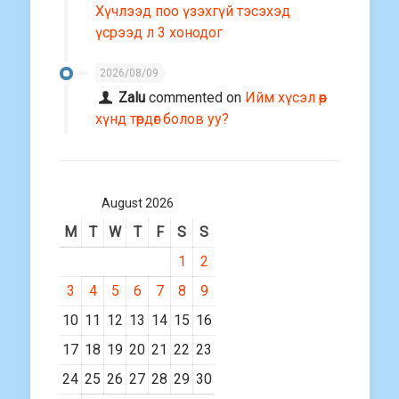
Хүчлээд поо үзэхгүй тэсэхэд
үсрээд л 3 хонодог
2026/08/09
Zalu
commented on
Ийм хүсэл өөр
хүнд төрдөг болов уу?
August 2026
M
T
W
T
F
S
S
1
2
3
4
5
6
7
8
9
10
11
12
13
14
15
16
17
18
19
20
21
22
23
24
25
26
27
28
29
30