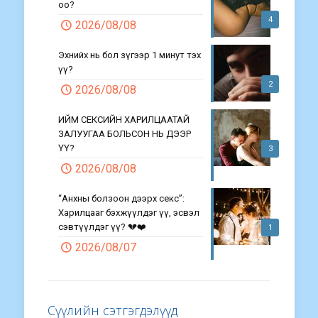
оо?
4
2026/08/08
Эхнийх нь бол зүгээр 1 минут тэх
үү?
2
2026/08/08
ИЙМ СЕКСИЙН ХАРИЛЦААТАЙ
ЗАЛУУГАА БОЛЬСОН НЬ ДЭЭР
ҮҮ?
3
2026/08/08
“Анхны болзоон дээрх секс”:
Харилцааг бэхжүүлдэг үү, эсвэл
сэвтүүлдэг үү? 💔❤️
1
2026/08/07
Сүүлийн сэтгэгдэлүүд