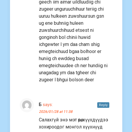
geech iim aimar uildluudiig chi
zugeer unguruuchihuur teriig chi
uuruu hulkeen zuwshuursun gsn
ug ene buhniig huleen
zuwshuurchihuud etsest ni
gonginoh bol chinii huwid
ichgewter l ym daa cham shig
emegteichuud bgaa bolhoor er
huniig ch ewddeg busad
emegteichuudee ch ner hundiig ni
unagadag ym daa tgheer chi
zugeer l bhgui bolson deer
Б
says:
Reply
2026/01/28 at 11:38
Салахгүй энэ мэт өөрөө, хүүхдүүдээ
хохироодог монгол хүүхнүүд