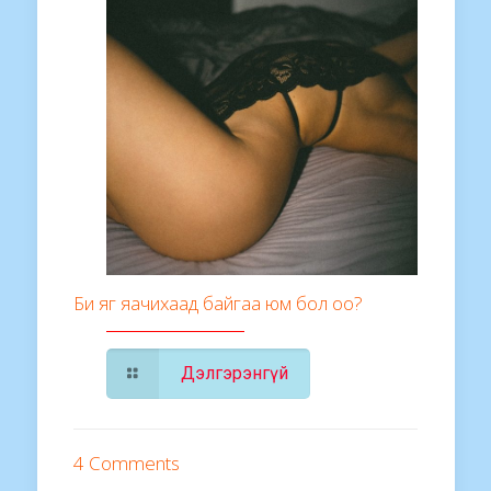
Би яг яачихаад байгаа юм бол оо?
Дэлгэрэнгүй
4 Comments