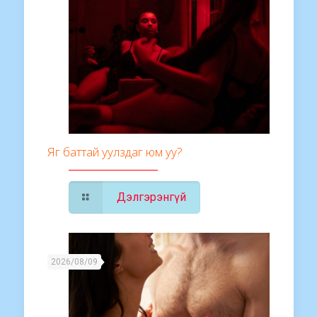
Яг баттай уулздаг юм уу?
Дэлгэрэнгүй
2026/08/09