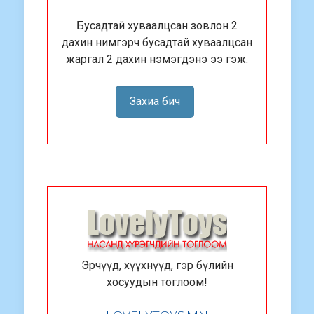
Бусадтай хуваалцсан зовлон 2
дахин нимгэрч бусадтай хуваалцсан
жаргал 2 дахин нэмэгдэнэ ээ гэж.
Захиа бич
Эрчүүд, хүүхнүүд, гэр бүлийн
хосуудын тоглоом!