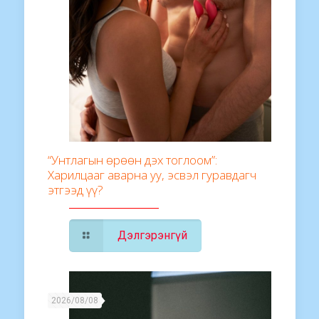
“Унтлагын өрөөн дэх тоглоом”:
Харилцааг аварна уу, эсвэл гуравдагч
этгээд үү?
Дэлгэрэнгүй
2026/08/08