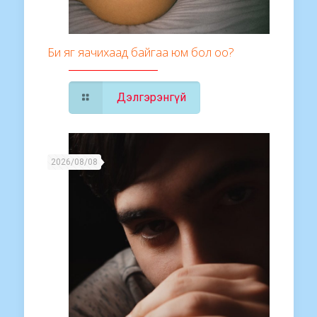
Би яг яачихаад байгаа юм бол оо?
Дэлгэрэнгүй
2026/08/08