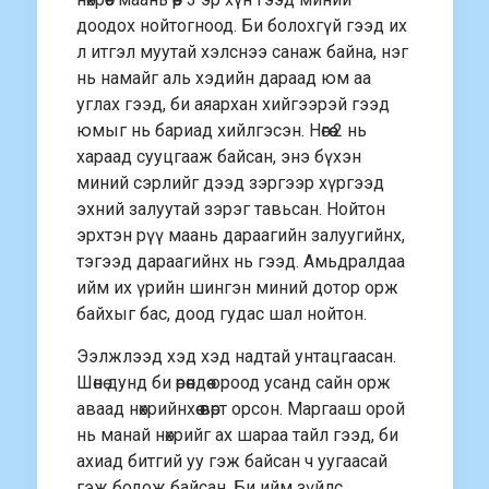
доодох нойтогноод. Би болохгүй гээд их
л итгэл муутай хэлснээ санаж байна, нэг
нь намайг аль хэдийн дараад юм аа
углах гээд, би аяархан хийгээрэй гээд
юмыг нь бариад хийлгэсэн. Нөгөө 2 нь
хараад сууцгааж байсан, энэ бүхэн
миний сэрлийг дээд зэргээр хүргээд
эхний залуутай зэрэг тавьсан. Нойтон
эрхтэн рүү маань дараагийн залуугийнх,
тэгээд дараагийнх нь гээд. Амьдралдаа
ийм их үрийн шингэн миний дотор орж
байхыг бас, доод гудас шал нойтон.
Ээлжлээд хэд хэд надтай унтацгаасан.
Шөнө дунд би өрөөндөө ороод усанд сайн орж
аваад нөхрийнхөө өвөрт орсон. Маргааш орой
нь манай нөхрийг ах шараа тайл гээд, би
ахиад битгий уу гэж байсан ч уугаасай
гэж бодож байсан. Би ийм зүйлс