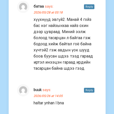
батаа
says:
Reply
2026/05/28 at 03:18
хүүхнүүд эвгүй2. Манай 4 гхйз
бас нэг найзынхаа найз охин
дээр цувраад. Миний ээлж
болоод тасарцан л байгаа гэж
бодоод хийж байтал гоё байна
хүчтэй2 гэж авдын үок шууд
боов буусан шдээ. тээд гараад
иртэл инээцэн гараад ирдийн
тасарцан байна шдээ гээд.
buuk
says:
Reply
2026/05/26 at 14:05
haltar ynhan l bna