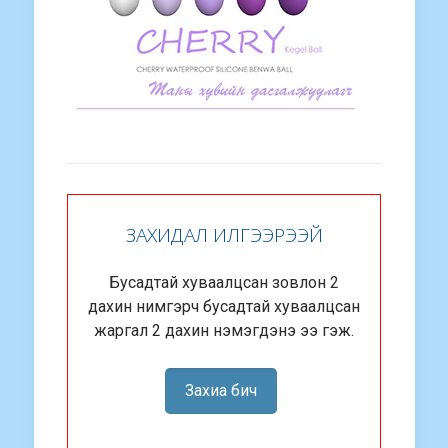
ЗАХИДАЛ ИЛГЭЭРЭЭЙ
Бусадтай хуваалцсан зовлон 2
дахин нимгэрч бусадтай хуваалцсан
жаргал 2 дахин нэмэгдэнэ ээ гэж.
Захиа бич