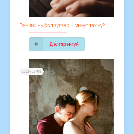
Эхнийх нь бол зүгээр 1 минут тэх үү?
Дэлгэрэнгүй
2026/08/08