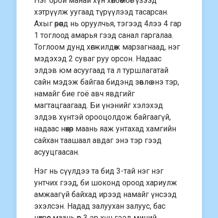
Нэг орой манай хүн хөлбөмбөг үзээд
хэтрүүлж уугаад түрүүлээд тасарсан.
Ахыг өрөөнд нь оруулчья, тэгээд 4лээ 4 гар
1 тоглоод амарья гээд санал гаргалаа.
Тоглоом дунд хөгжилдөж марзагнаад, нэг
мэдэхэд 2 суваг руу орсон. Надаас
элдэв юм асуугаад та л туршлагатай
сайн мэдэж байгаа бидэнд зөвлө энэ тэр,
намайг бие гоё авч явдгийг
магтацгаагаад. Би үнэнийг хэлэхэд
элдэв хүнтэй орооцолдож байгаагүй,
надаас нөхөр маань яаж унтахад хамгийн
сайхан таашаал авдаг энэ тэр гээд
асууцгаасан.
Нэг нь сүүлдээ та бид 3-тай нэг нэг
унтчих гээд, би шоконд ороод хариулж
амжаагүй байхад ирээд намайг үнсээд
эхэлсэн. Надад залуухан залуус, бас
нөхрөөс маань өөр 3 эр хүн гээд миний