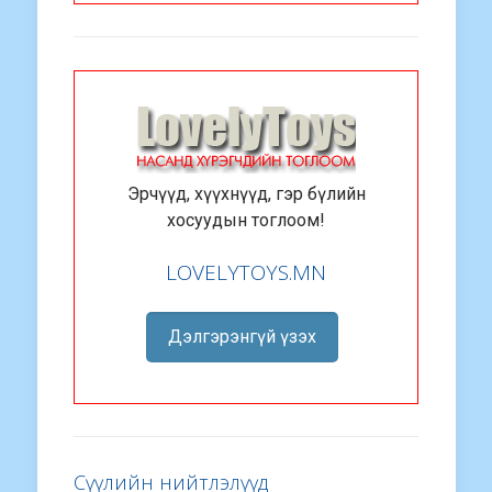
Эрчүүд, хүүхнүүд, гэр бүлийн
хосуудын тоглоом!
LOVELYTOYS.MN
Дэлгэрэнгүй үзэх
Сүүлийн нийтлэлүүд