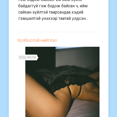
байдаггүй гэж бодож байсан ч, ийм
сайхан зүйлтэй таарсандаа хэдий
гэмшилтэй үнэхээр таатай үлдсэн…
Холбоотой нийтлэл
2026/08/08