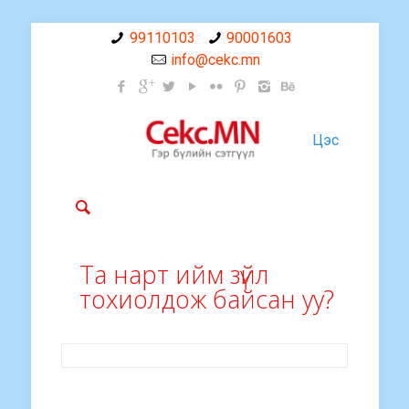
99110103
90001603
info@cekc.mn
Цэс
Та нарт ийм зүйл
тохиолдож байсан уу?