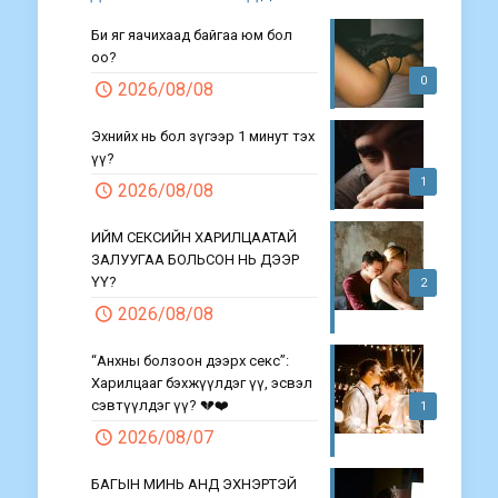
Би яг яачихаад байгаа юм бол
оо?
0
2026/08/08
Эхнийх нь бол зүгээр 1 минут тэх
үү?
1
2026/08/08
ИЙМ СЕКСИЙН ХАРИЛЦААТАЙ
ЗАЛУУГАА БОЛЬСОН НЬ ДЭЭР
ҮҮ?
2
2026/08/08
“Анхны болзоон дээрх секс”:
Харилцааг бэхжүүлдэг үү, эсвэл
сэвтүүлдэг үү? 💔❤️
1
2026/08/07
БАГЫН МИНЬ АНД ЭХНЭРТЭЙ