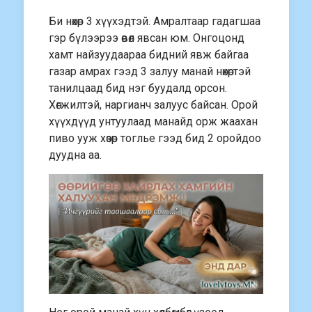
Би нөхөр 3 хүүхэдтэй. Амралтаар гадагшаа
гэр бүлээрээ өвөл явсан юм. Онгоцонд
хамт найзуудаараа бидний явж байгаа
газар амрах гээд 3 залуу манай нөхөртэй
танилцаад бид нэг буудалд орсон.
Хөгжилтэй, наргианч залуус байсан. Орой
хүүхдүүд унтуулаад манайд орж жаахан
пиво ууж хөзөр тоглье гээд бид 2 оройдоо
дуудна аа.