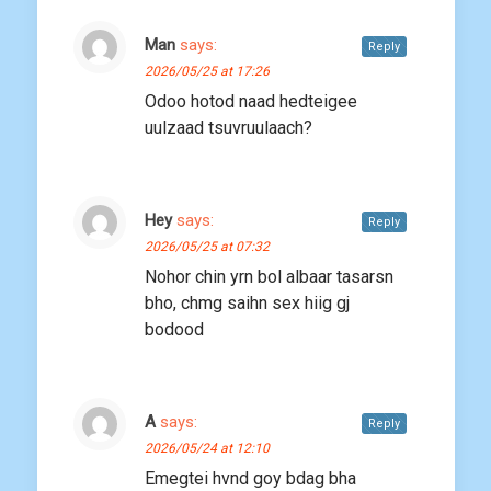
Man
says:
Reply
2026/05/25 at 17:26
Odoo hotod naad hedteigee
uulzaad tsuvruulaach?
Hey
says:
Reply
2026/05/25 at 07:32
Nohor chin yrn bol albaar tasarsn
bho, chmg saihn sex hiig gj
bodood
A
says:
Reply
2026/05/24 at 12:10
Emegtei hvnd goy bdag bha