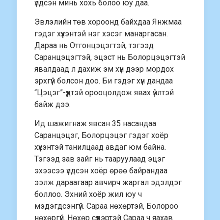
үлдсэн минь хохь болоо юу даа.
Эвлэлийн төв хороонд байхдаа Янжмаа
гэдэг хүүхэнтэй нэг хэсэг манаргасан.
Дараа нь Отгонцэцэгтэй, тэгээд
Саранцэцэгтэй, эцэст нь Болорцэцэгтэй
явалдаад л дахиж эм хүн дээр мордох
эрхгүй болсон доо. Би гэдэг хүн дандаа
“Цэцэг”-үүдтэй орооцолдож явах үйлтэй
байж дээ.
Ид шажигнаж явсан 35 насандаа
Саранцэцэг, Болорцэцэг гэдэг хоёр
хүүхэнтэй танилцаад авдаг юм байна.
Тэгээд зав зайг нь тааруулаад эцэг
эхээсээ үлдсэн хоёр өрөө байрандаа
ээлж дараагаар авчирч жаргал эдэлдэг
боллоо. Эхний хоёр жил юу ч
мэдэгдсэнгүй. Сараа нөхөртэй, Болороо
нөхөргүй. Нөхөр сүүдэртэй Сараа ч яахав