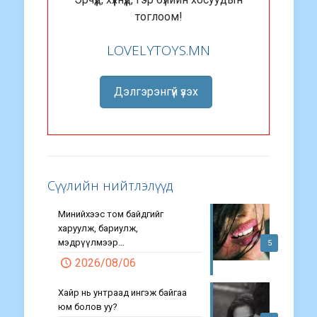
тоглоом!
LOVELYTOYS.MN
Дэлгэрэнгүй үзэх
Сүүлийн нийтлэлүүд
Минийхээс том байдгийг
харуулж, бариулж,
мэдрүүлмээр…
5
2026/08/06
Хайр нь унтраад ингэж байгаа
юм болов уу?