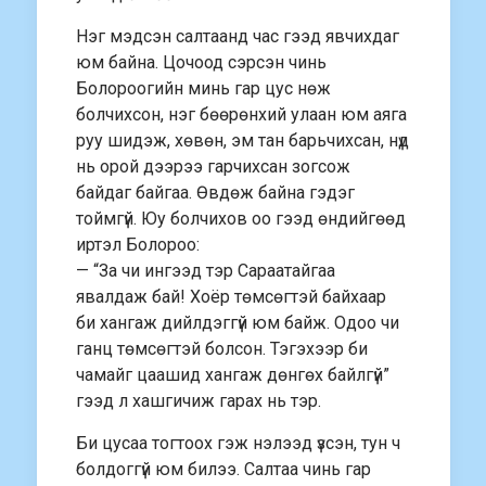
Нэг мэдсэн салтаанд час гээд явчихдаг
юм байна. Цочоод сэрсэн чинь
Болороогийн минь гар цус нөж
болчихсон, нэг бөөрөнхий улаан юм аяга
руу шидэж, хөвөн, эм тан барьчихсан, нүд
нь орой дээрээ гарчихсан зогсож
байдаг байгаа. Өвдөж байна гэдэг
тоймгүй. Юу болчихов оо гээд өндийгөөд
иртэл Болороо:
— “За чи ингээд тэр Сараатайгаа
явалдаж бай! Хоёр төмсөгтэй байхаар
би хангаж дийлдэггүй юм байж. Одоо чи
ганц төмсөгтэй болсон. Тэгэхээр би
чамайг цаашид хангаж дөнгөх байлгүй”
гээд л хашгичиж гарах нь тэр.
Би цусаа тогтоох гэж нэлээд үзсэн, тун ч
болдоггүй юм билээ. Салтаа чинь гар