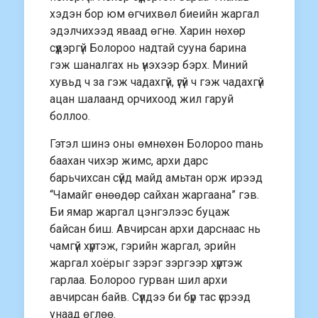
хэдэн бор юм өгчихвөл биеийн жаргал
эдэлчихээд яваад өгнө. Харин нөхөр
сүүдэргүй Болороо надтай сууна барина
гэж шаналгах нь үнэхээр бэрх. Миний
хувьд ч за гэж чадахгүй, үгүй ч гэж чадахгүй
ацан шалаанд орчихоод жил гаруй
боллоо.
Гэтэл шинэ оны өмнөхөн Болороо maнь
баахан чихэр жимс, архи дарс
барьчихсан сүйд майд амьтан орж ирээд
“Чамайг өнөөдөр сайхан жаргаана” гэв.
Би ямар жаргал цэнгэлээс буцаж
байсан биш. Авчирсан архи дарснаас нь
чамгүй хүртэж, гэрийн жаргал, эрийн
жаргал хоёрыг зэрэг зэргээр хүртэж
гарлаа. Болороо гурван шил архи
авчирсан байв. Сүүлдээ би бүр тас үсрээд
унаад өглөө.