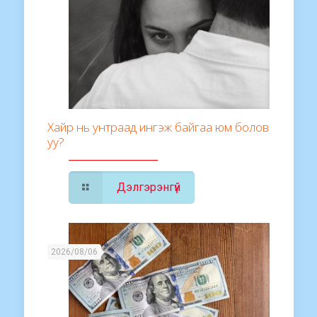
Хайр нь унтраад ингэж байгаа юм болов
уу?
Дэлгэрэнгүй
2026/08/06