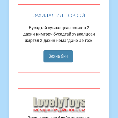
ЗАХИДАЛ ИЛГЭЭРЭЭЙ
Бусадтай хуваалцсан зовлон 2
дахин нимгэрч бусадтай хуваалцсан
жаргал 2 дахин нэмэгдэнэ ээ гэж.
Захиа бич
Эрчүүд, хүүхнүүд, гэр бүлийн хосуудын