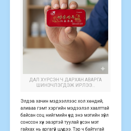
ДАЛ ХҮРСЭН Ч ДАРХАН АВАРГА
ШИНЭЧЛЭГДЭЖ ИРЛЭЭ…
Элдэв хачин мэдээллээс хол хөндий,
аливаа гэмт хэргийн мэдээлэл хаалттай
байсан соц нийгмийн үед энэ мэтийн зүйл
сонссон хүн эвэртэй туулай үзсэн мэт
гайхах нь аргагүй шүү дээ. Тэр ч байтугай