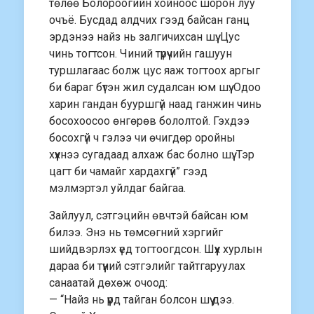
төлөө Болороогийн хойноос шорон луу
очъё. Бусдад алдчих гээд байсан ганц
эрдэнээ найз нь залгичихсан шүү. Цус
чинь тогтсон. Чиний түрүүчийн гашуун
туршлагаас болж цус яаж тогтоох аргыг
би бараг бүтэн жил судалсан юм шүү. Одоо
харин гандан бууршгүй наад ганжин чинь
босохоосоо өнгөрөв бололтой. Гэхдээ
босохгүй ч гэлээ чи өчигдөр оройны
хүүхнээ сугадаад алхаж бас болно шүү. Тэр
цагт би чамайг хардахгүй” гээд
мэлмэртэл уйлдаг байгаа.
Зайлуул, сэтгэцийн өвчтэй байсан юм
билээ. Энэ нь төмсөгний хэргийг
шийдвэрлэх үед тогтоогдсон. Шүүх хурлын
дараа би түүний сэтгэлийг тайтгаруулах
санаатай дөхөж очоод:
— “Найз нь үүрд тайган болсон шүү дээ.