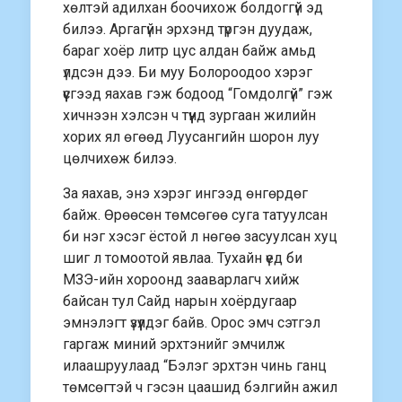
хөлтэй адилхан боочихож болдоггүй эд
билээ. Аргагүйн эрхэнд түргэн дуудаж,
бараг хоёр литр цус алдан байж амьд
үлдсэн дээ. Би муу Болороодоо хэрэг
үүсгээд яахав гэж бодоод “Гомдолгүй” гэж
хичнээн хэлсэн ч түүнд зургаан жилийн
хорих ял өгөөд Луусангийн шорон луу
цөлчихөж билээ.
За яахав, энэ хэрэг ингээд өнгөрдөг
байж. Өрөөсөн төмсөгөө суга татуулсан
би нэг хэсэг ёстой л нөгөө засуулсан хуц
шиг л томоотой явлаа. Тухайн үед би
МЗЭ-ийн хороонд зааварлагч хийж
байсан тул Сайд нарын хоёрдугаар
эмнэлэгт үзүүлдэг байв. Орос эмч сэтгэл
гаргаж миний эрхтэнийг эмчилж
илаашруулаад “Бэлэг эрхтэн чинь ганц
төмсөгтэй ч гэсэн цаашид бэлгийн ажил