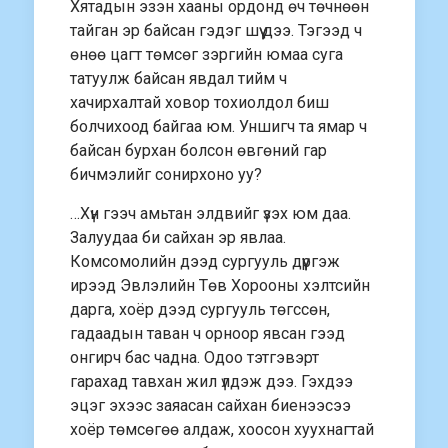
Хятадын эзэн хааны ордонд өч төчнөөн
тайган эр байсан гэдэг шүү дээ. Тэгээд ч
өнөө цагт төмсөг зэргийн юмаа суга
татуулж байсан явдал тийм ч
хачирхалтай ховор тохиолдол биш
болчихоод байгаа юм. Уншигч та ямар ч
байсан бурхан болсон өвгөний гар
бичмэлийг сонирхоно уу?
…Хүн гээч амьтан элдвийг үзэх юм даа.
Залуудаа би сайхан эр явлаа.
Комсомолийн дээд сургууль дүүргэж
ирээд Эвлэлийн Төв Хорооны хэлтсийн
дарга, хоёр дээд сургууль төгссөн,
гадаадын таван ч орноор явсан гээд
онгирч бас чадна. Одоо тэтгэвэрт
гарахад тавхан жил үлдэж дээ. Гэхдээ
эцэг эхээс заяасан сайхан биенээсээ
хоёр төмсөгөө алдаж, хоосон хуухнагтай