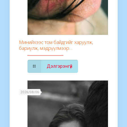
Минийхээс том байдгийг харуулж,
бариулж, мэдрүүлмээр…
Дэлгэрэнгүй
2026/08/06