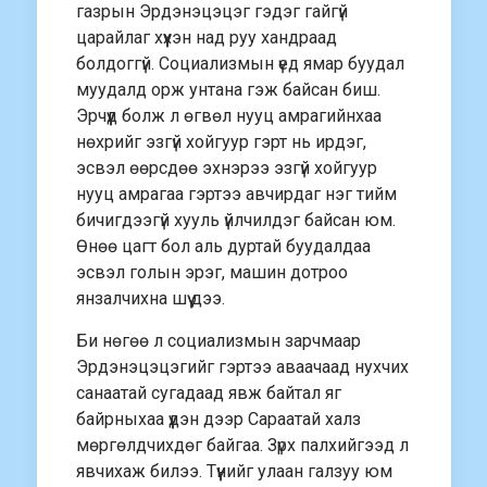
газрын Эрдэнэцэцэг гэдэг гайгүй
царайлаг хүүхэн над руу хандраад
болдоггүй. Социализмын үед ямар буудал
муудалд орж унтана гэж байсан биш.
Эрчүүд болж л өгвөл нууц амрагийнхаа
нөхрийг эзгүй хойгуур гэрт нь ирдэг,
эсвэл өөрсдөө эхнэрээ эзгүй хойгуур
нууц амрагаа гэртээ авчирдаг нэг тийм
бичигдээгүй хууль үйлчилдэг байсан юм.
Өнөө цагт бол аль дуртай буудалдаа
эсвэл голын эрэг, машин дотроо
янзалчихна шүү дээ.
Би нөгөө л социализмын зарчмаар
Эрдэнэцэцэгийг гэртээ аваачаад нухчих
санаатай сугадаад явж байтал яг
байрныхаа үүдэн дээр Сараатай халз
мөргөлдчихдөг байгаа. Зүрх палхийгээд л
явчихаж билээ. Түүнийг улаан галзуу юм