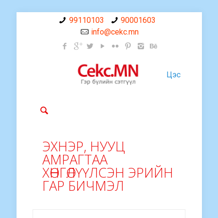
99110103
90001603
info@cekc.mn
Цэс
ЭХНЭР, НУУЦ
АМРАГТАА
ХӨНГӨЛҮҮЛСЭН ЭРИЙН
ГАР БИЧМЭЛ