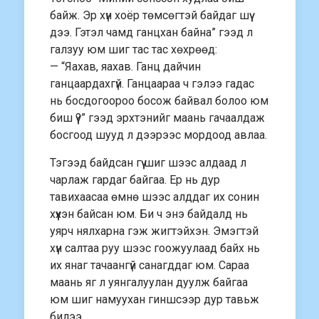
байж. Эр хүн хоёр төмсөгтэй байдаг шүү
дээ. Гэтэл чамд ганцхан байна” гээд л
галзуу юм шиг тас тас хөхрөөд:
— “Яахав, яахав. Ганц дайчин
ганцаардахгүй. Ганцаараа ч гэлээ гадас
нь босдогоороо босож байвал болоо юм
биш үү?” гээд эрхтэнийг маань гачаалдаж
босгоод шууд л дээрээс мордоод авлаа.
Тэгээд байдсан гүү шиг шээс алдаад л
чарлаж гардаг байгаа. Ер нь дур
тавихаасаа өмнө шээс алддаг их сонин
хүүхэн байсан юм. Би ч энэ байдалд нь
уярч нялхарна гэж жигтэйхэн. Эмэгтэй
хүн салтаа руу шээс гоожуулаад байх нь
их янаг тачаангүй санагддаг юм. Сараа
маань яг л уянгалуулан дуулж байгаа
юм шиг намуухан гиншсээр дур тавьж
билээ.