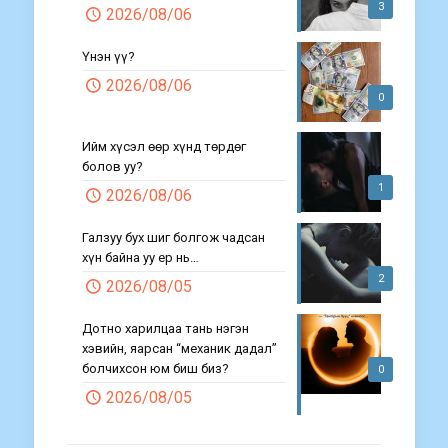
3
2026/08/06
Үнэн үү?
2026/08/06
0
Ийм хүсэл өөр хүнд төрдөг
болов уу?
1
2026/08/06
Галзуу бух шиг болгож чадсан
хүн байна уу ер нь…
2
2026/08/05
Дотно харилцаа тань нэгэн
хэвийн, яарсан “механик дадал”
болчихсон юм биш биз?
0
2026/08/05