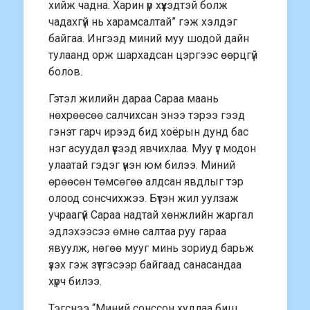
хийж чадна. Харин үр хүүхэдтэй болж
чадахгүй нь харамсалтай” гэж хэлдэг
байгаа. Ингээд миний муу шодой дайн
тулаанд орж шархадсан цэргээс өөрцгүй
болов.
Гэтэл жилийн дараа Сараа маань
нөхрөөсөө салчихсан энээ тэрээ гээд
гэнэт гарч ирээд бид хоёрын дунд бас
нэг асуудал үүсээд явчихлаа. Муу үг модон
улаатай гэдэг үнэн юм билээ. Миний
өрөөсөн төмсөгөө алдсан явдлыг тэр
олоод сонсчихжээ. Бүтэн жил уулзаж
учраагүй Сараа надтай хөнжлийн жаргал
эдлэхээсээ өмнө салтаа руу гараа
явуулж, нөгөө мууг минь зориуд барьж
үзэх гэж зүтгэсээр байгаад санасандаа
хүрч билээ.
Тэгснээ “Миний сонссон худлаа биш