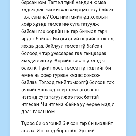
барсан юм. Тэгтэл түүний нандин юмаа
хадгалдаг жижигхэн хайрцагт юу байсан
гэж санана? Соц нийгмийн үед хоёрын
хоёр хүүхэнд төмсөгөө суга татуулж
байсан гэх өөрийн нь гар бичмэл гарч
ирдэг байгаа. Би өвгөний нэрийг хэлээд
яахав даа. Зайлуул төмсөггүй байсан
болоод ч тэр үү, насаараа гав ганцаараа
амьдарсан хүн. Өөрийн гэсэн үр хүүхэд ч
байхгүй. Түүнийг хоёр төмсөггүй гэдгийг би
өмнө нь хоёр гурван хүнээс сонсож
байлаа. Тэгээд түүний төмсөггүй болсон гэх
өчлийг уншаад хоёр төмсөгөө хэн
нэгэнд суга татуулжээ гэж баттай
итгэсэн. Чи итгэнэ үү байна уу өөрөө мэд л
дээ” гэсэн юм.
Түүнээс би өвгөний бичсэн гар бичмэлийг
авлаа. Итгэхэд бэрх зүйл. Эртний