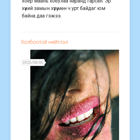
хоёр маань хоёулаа наранд гарсан. Эр
хүний замын хүзүү мөн ч урт байдаг юм
байна даа гэжээ.
Холбоотой нийтлэл
2026/08/06