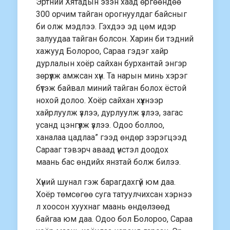
Эртний Хятадын эзэн хаад өргөөндөө
300 орчим тайган орогнуулдаг байсныг
би олж мэдлээ. Гэхдээ эд цөм идэр
залуудаа тайган болсон. Харин би тэдний
хажууд Болороо, Сараа гэдэг хайр
дурлалын хоёр сайхан бурхантай энгэр
зөрүүлж амжсан хүн. Та нарын минь хэрэг
бүтэж байвал миний тайган болох ёстой
нохой долоо. Хоёр сайхан хүүхнээр
хайрлуулж үзлээ, дурлуулж үзлээ, загас
усанд цэнгүүлж үзлээ. Одоо боллоо,
ханалаа цадлаа” гээд өндөр зэрэгцээд
Сарааг тэвэрч аваад үнстэл доодох
маань бас өндийх янзтай болж билээ.
Хүний шунал гэж барагдахгүй юм даа.
Хоёр төмсөгөө суга татуулчихсан хэрнээ
л хоосон хуухнаг маань өндөлзөөд
байгаа юм даа. Одоо бол Болороо, Сараа