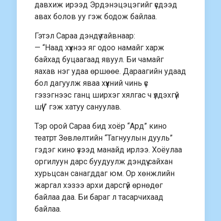
давхиж ирээд Эрдэнэцэцэгийг үсдээд
авах болов уу гэж бодож байлаа.
Гэтэл Сараа дэндүү тайвнаар:
— “Наад хүүхнээ яг одоо намайг харж
байхад буцаагаад явуул. Би чамайг
яахав нэг удаа өршөөе. Дараагийн удаад
бол дагуулж яваа хүүхний чинь үс
гэзэгнээс ганц ширхэг хялгас ч үлдэхгүй
шүү!” гэж хатуу сануулав.
Тэр орой Сараа бид хоёр “Ард” кино
театрт Зөвлөлтийн “Тагнуулын дууль”
гэдэг кино үзээд манайд ирлээ. Хоёулаа
оргилуун дарс буудуулж дэндүү сайхан
хурьцсан санагддаг юм. Ор хөнжлийн
жаргал хэзээ архи дарсгүй өрнөдөг
байлаа даа. Би бараг л тасарчихаад
байлаа.