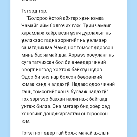
Тэгээд тэр:
— “Болороо ёстой айхтар хүүхэн юмаа.
Чамайг ийм болгочих гэж. Түүний чамайг
харамлаж хайрласан үнэнч дурлалыг нь
үнэлэхээс гадна зоригийг нь үнэлмээр
санагдчихлаа. Чамд нэг төмсөг үлдээсэн
минь бас яамай даа. Хэрвээ хоёуланг нь
суга татчихсан бол би өнөөдөр чиний
өвөрт ингээд хэвтэж байхгүй шүү дээ.
Одоо би энэ нар болсон бөөрөнхий
юмаа хэнд ч алдахгүй. Надаас одоо чиний
ганц төмсөгийг хэн ч булааж чадахгүй”
гэх зэргээр баахан налигнаж байгаад
унтаж билээ. Энэ мэтээр бид хоёр хэд
хоногийг дэндүү жаргалтай өнгөрөөсөн
юм.
Гэтэл нэг өдөр гай болж манай ажлын