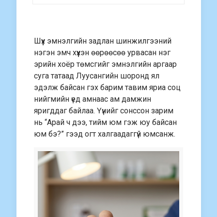
Шүүх эмнэлгийн задлан шинжилгээний
нэгэн эмч хүүхэн өөрөөсөө урвасан нэг
эрийн хоёр төмсгийг эмнэлгийн аргаар
суга татаад Луусангийн шоронд ял
эдэлж байсан гэх барим тавим яриа соц
нийгмийн үед амнаас ам дамжин
яригддаг байлаа. Үүнийг сонссон зарим
нь “Арай ч дээ, тийм юм гэж юу байсан
юм бэ?” гээд огт халгаадаггүй юмсанж.