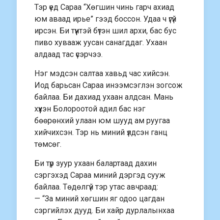
Тэр үед Сараа “Хөгшин чинь гарч ахиад
юм аваад ирье” гээд боссон. Удаа ч үгүй
ирсэн. Би түүнтэй бүтэн шил архи, бас бус
пиво хувааж уусан санагддаг. Ухаан
алдаад тас үсэрчээ.
Нэг мэдсэн салтаа хавьд час хийсэн.
Иод барьсан Сараа инээмсэглэн зогсож
байлаа. Би дахиад ухаан алдсан. Мань
хүүхэн Болороотой адил бас нэг
бөөрөнхий улаан юм шууд ам руугаа
хийчихсэн. Тэр нь миний үлдсэн ганц
төмсөг.
Би түр зуур ухаан балартаад дахин
сэргэхэд Сараа миний дэргэд сууж
байлаа. Төдөлгүй тэр утас авчраад:
— “За миний хөгшин яг одоо цагдан
сэргийлэх дууд. Би хайр дурлалынхаа