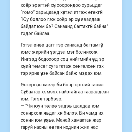
хоёр эрэгтэй хүн хоорондоо хурьцдаг
“гомо” харьцаанд хүртэл итгэж өгөхгүй
“Юу боллоо гэж хоёр эр хүн явалдаж
байдаг юм бэ? Санаанд багтахгүй байна”
гэдэг байлаа.
Гэтэл өнөө цагт тэр санаанд багтамгүй
юмс жирийн үзэгдэл мэт болчихож.
Ингээд бодохоор соц нийгмийн үед эр
хүний төмсөг суга татаж хөнгөлсөн гэх
тэр яриа үнэн байсан байж мэдэх юм.
Өнгөрсөн хавар би бээр эртний танил
Сүхбаатар хэмээх найзтайгаа тааралдсан
юм. Гэтэл тэрбээр:
— “Чи юун төлөө элдэв шалдав юм
сонирхож явдаг хүн билээ. Би чамд их
сонин юм үзүүлье. Манай хамаатан жар
гаруй насны өвгөн ноднин жил нас