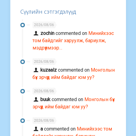
Сүүлийн сэтгэгдэлүүд
2026/08/06
zochin
commented on
Минийхээс
том байдгийг харуулж, бариулж,
мэдрүүлмээр…
2026/08/06
kuzaalz
commented on
Монголын
бүх эрчүүд ийм байдаг юм уу?
2026/08/06
buuk
commented on
Монголын бүх
эрчүүд ийм байдаг юм уу?
2026/08/06
a
commented on
Минийхээс том