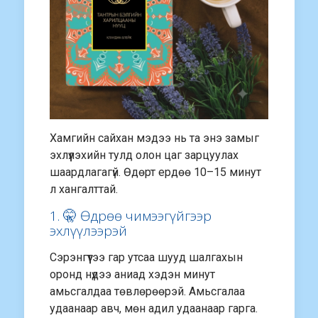
Хамгийн сайхан мэдээ нь та энэ замыг
эхлүүлэхийн тулд олон цаг зарцуулах
шаардлагагүй. Өдөрт ердөө 10–15 минут
л хангалттай.
1. 🤫 Өдрөө чимээгүйгээр
эхлүүлээрэй
Сэрэнгүүтээ гар утсаа шууд шалгахын
оронд нүдээ аниад хэдэн минут
амьсгалдаа төвлөрөөрэй. Амьсгалаа
удаанаар авч, мөн адил удаанаар гарга.