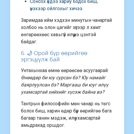
Сонсох үедээ хариу бодох биш,
үнэхээр ойлгохыг хичээ.
Заримдаа ийм хэдхэн минутын чанартай
холбоо нь олон цагийг зүгээр л хамт
өнгөрөөхөөс хавьгүй илүү үнэ цэнтэй
байдаг.
6. 🌙 Орой бүр өөрийгөө
эргэцүүлж бай
Унтахынхаа өмнө өөрөөсөө асуугаарай:
Өнөөдөр би юу сурсан бэ? Юу намайг
баярлуулсан бэ? Маргааш би юуг илүү
ухамсартай хийхийг хүсэж байна вэ?
Тантрын философийн мөн чанар нь төгс
болох биш, харин өдөр бүр өөрийгөө бага
багаар танин мэдэж, илүү ухамсартай
амьдрахад оршдог.