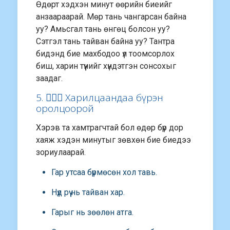
Өдөрт хэдхэн минут өөрийн биеийг
анзаараарай. Мөр тань чангарсан байна
уу? Амьсгал тань өнгөц болсон уу?
Сэтгэл тань тайван байна уу? Тантра
бидэнд бие махбодоо үл тоомсорлох
биш, харин түүнийг хүндэтгэн сонсохыг
заадаг.
5. 👩‍❤️‍👨 Харилцаандаа бүрэн
оролцоорой
Хэрэв та хамтрагчтай бол өдөр бүр дор
хаяж хэдэн минутыг зөвхөн бие биедээ
зориулаарай.
Гар утсаа бүрмөсөн хол тавь.
Нүд рүү нь тайван хар.
Гарыг нь зөөлөн атга.