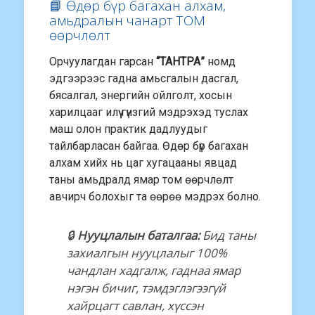
📘 Өдөр бүр багахан алхам,
амьдралын чанарт ТОМ
өөрчлөлт
Орчуулагдан гарсан
“ТАНТРА”
номд
эдгээрээс гадна амьсгалын дасгал,
бясалгал, энергийн ойлголт, хосын
харилцааг илүү гүнзгий мэдрэхэд туслах
маш олон практик дадлуудыг
тайлбарласан байгаа. Өдөр бүр багахан
алхам хийх нь цаг хугацааны явцад
таны амьдралд ямар том өөрчлөлт
авчирч болохыг та өөрөө мэдрэх болно.
🔒
Нууцлалын баталгаа:
Бид таны
захиалгын нууцлалыг 100%
чандлан хадгалж, гаднаа ямар
нэгэн бичиг, тэмдэглэгээгүй
хайрцагт савлан, хүссэн