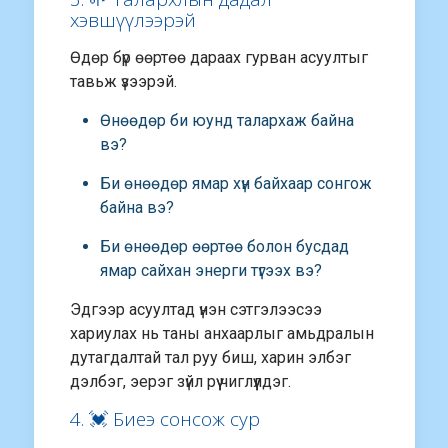
хэвшүүлээрэй
Өдөр бүр өөртөө дараах гурван асуултыг
тавьж үзээрэй.
Өнөөдөр би юунд талархаж байна
вэ?
Би өнөөдөр ямар хүн байхаар сонгож
байна вэ?
Би өнөөдөр өөртөө болон бусдад
ямар сайхан энерги түгээх вэ?
Эдгээр асуултад үнэн сэтгэлээсээ
хариулах нь таны анхаарлыг амьдралын
дутагдалтай тал руу биш, харин элбэг
дэлбэг, эерэг зүйл рүү чиглүүлдэг.
4. 💓 Биеэ сонсож сур