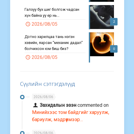
Галзуу бух шиг болгож чадсан
хүн байна уу ер нь…
2
2026/08/05
Дотно харилцаа тань нэгэн
хэвийн, яарсан “механик дадал”
болчихсон юм биш биз?
0
2026/08/05
Сүүлийн сэтгэгдэлүүд
2026/08/06
Захидалын эзэн
commented on
Минийхээс том байдгийг харуулж,
бариулж, мэдрүүлмээр…
2026/08/06