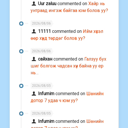
Uur zaluu
commented on
Хайр нь
унтраад ингэж байгаа юм болов уу?
2026/08/06
11111
commented on
Ийм хүсэл
өөр хүнд төрдөг болов уу?
2026/08/06
сайхан
commented on
Галзуу бух
шиг болгож чадсан хүн байна уу ер
нь…
2026/08/05
Infurnim
commented on
Шөнийн
дотор 7 удаа ч юм уу?
2026/08/05
Infurnim
commented on
Шөнийн