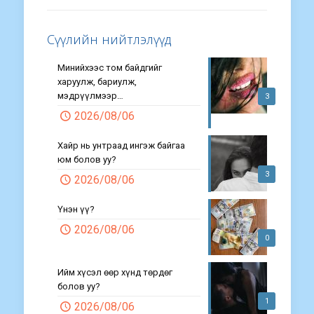
Сүүлийн нийтлэлүүд
Минийхээс том байдгийг
харуулж, бариулж,
мэдрүүлмээр…
3
2026/08/06
Хайр нь унтраад ингэж байгаа
юм болов уу?
3
2026/08/06
Үнэн үү?
2026/08/06
0
Ийм хүсэл өөр хүнд төрдөг
болов уу?
1
2026/08/06