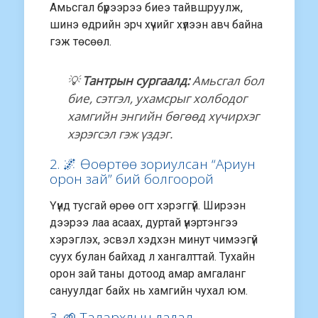
Амьсгал бүрээрээ биеэ тайвшруулж,
шинэ өдрийн эрч хүчийг хүлээн авч байна
гэж төсөөл.
💡
Тантрын сургаалд:
Амьсгал бол
бие, сэтгэл, ухамсрыг холбодог
хамгийн энгийн бөгөөд хүчирхэг
хэрэгсэл гэж үздэг.
2. 🌌 Өоөртөө зориулсан “Ариун
орон зай” бий болгоорой
Үүнд тусгай өрөө огт хэрэггүй. Ширээн
дээрээ лаа асаах, дуртай үнэртэнгээ
хэрэглэх, эсвэл хэдхэн минут чимээгүй
суух булан байхад л хангалттай. Тухайн
орон зай таны дотоод амар амгаланг
сануулдаг байх нь хамгийн чухал юм.
3. 🌱 Талархлын дадал