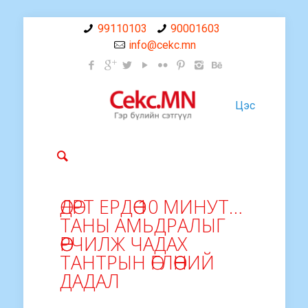
99110103
90001603
info@cekc.mn
Цэс
ӨДӨРТ ЕРДӨӨ 10 МИНУТ…
ТАНЫ АМЬДРАЛЫГ
ӨӨРЧИЛЖ ЧАДАХ
ТАНТРЫН ӨГЛӨӨНИЙ
ДАДАЛ