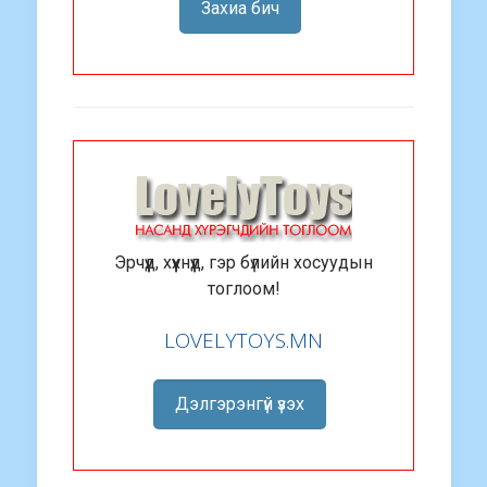
Захиа бич
Эрчүүд, хүүхнүүд, гэр бүлийн хосуудын
тоглоом!
LOVELYTOYS.MN
Дэлгэрэнгүй үзэх