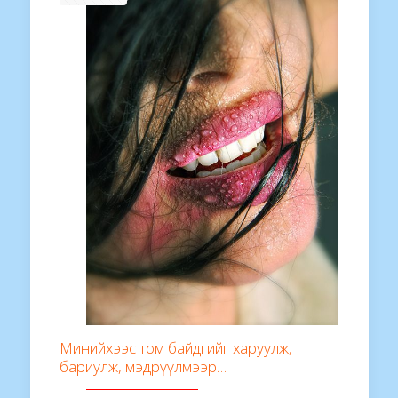
Минийхээс том байдгийг харуулж,
бариулж, мэдрүүлмээр…