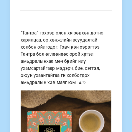
“Тантра” гэхээр олон хүн зөвхөн дотно
харилцаа, ор хөнжлийн асуудалтай
холбон ойлгодог. Гэвч үнэн хэрэгтээ
Тантра бол өглөөнөөс орой хүртэл
амьдралынхаа мөч бүрийг илүү
ухамсартайгаар мэдэрч, бие, сэтгэл,
оюун ухаантайгаа гүн холбогдох
амьдралын хэв маяг юм. 🧘✨