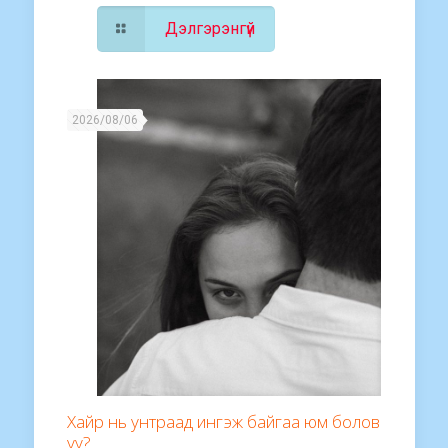
Дэлгэрэнгүй
2026/08/06
Хайр нь унтраад ингэж байгаа юм болов
уу?