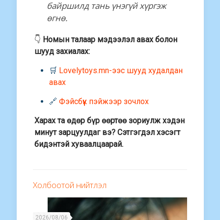
байршилд тань үнэгүй хүргэж
өгнө.
👇
Номын талаар мэдээлэл авах болон
шууд захиалах:
🛒
Lovelytoys.mn-ээс шууд худалдан
авах
🔗
Фэйсбүүк пэйжээр зочлох
Харах та өдөр бүр өөртөө зориулж хэдэн
минут зарцуулдаг вэ? Сэтгэгдэл хэсэгт
бидэнтэй хуваалцаарай.
Холбоотой нийтлэл
2026/08/06