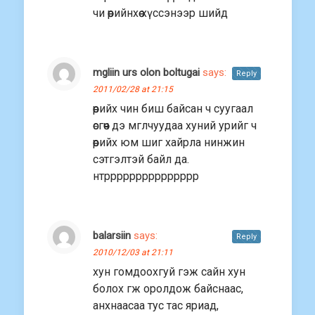
чи өөрийнхөө хүссэнээр шийд
mgliin urs olon boltugai
says:
Reply
2011/02/28 at 21:15
өөрийх чин биш байсан ч суугаал
өсгөөч дэ мглчуудаа хуний урийг ч
өөрийх юм шиг хайрла нинжин
сэтгэлтэй байл да.
нтррррррррррррррр
balarsiin
says:
Reply
2010/12/03 at 21:11
хун гомдоохгуй гэж сайн хун
болох гж оролдож байснаас,
анхнаасаа тус тас яриад,