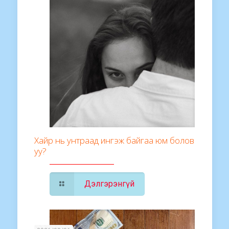
Хайр нь унтраад ингэж байгаа юм болов
уу?
Дэлгэрэнгүй