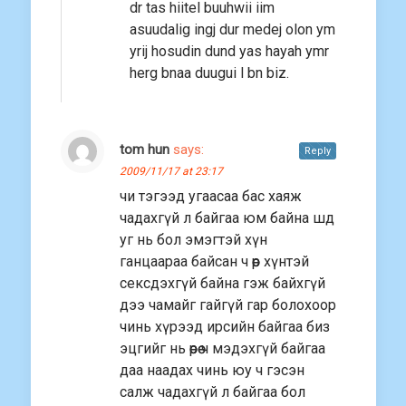
dr tas hiitel buuhwii iim
asuudalig ingj dur medej olon ym
yrij hosudin dund yas hayah ymr
herg bnaa duugui l bn biz.
tom hun
says:
Reply
2009/11/17 at 23:17
чи тэгээд угаасаа бас хаяж
чадахгүй л байгаа юм байна шд
уг нь бол эмэгтэй хүн
ганцаараа байсан ч өөр хүнтэй
сексдэхгүй байна гэж байхгүй
дээ чамайг гайгүй гар болохоор
чинь хүрээд ирсийн байгаа биз
эцгийг нь өөрөө ч мэдэхгүй байгаа
даа наадах чинь юу ч гэсэн
салж чадахгүй л байгаа бол