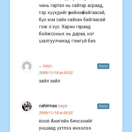
чинь гартал нь сайтар асраад,
тэр хүүхдийг өөрийнхөө байгаасай,
бүх юм сайн сайхан байгаасай
гэж л хүс. Харин гараад
бойжсоных нь дараа, нэг
шалгуулчихад гэмгүй биз.
...
says:
Reply
2009/11/18 at 05:52
зайл зайл
cahirmaa
says:
Reply
2009/11/18 at 05:52
ёооё Анигийн бичсэнийг
уншаад үхтлээ инээлээ