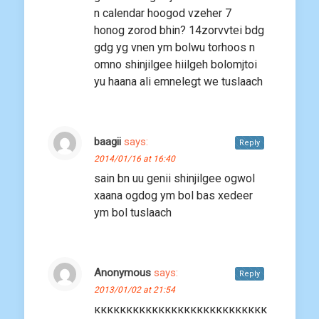
n calendar hoogod vzeher 7
honog zorod bhin? 14zorvvtei bdg
gdg yg vnen ym bolwu torhoos n
omno shinjilgee hiilgeh bolomjtoi
yu haana ali emnelegt we tuslaach
baagii
says:
Reply
2014/01/16 at 16:40
sain bn uu genii shinjilgee ogwol
xaana ogdog ym bol bas xedeer
ym bol tuslaach
Anonymous
says:
Reply
2013/01/02 at 21:54
ккккккккккккккккккккккккккк