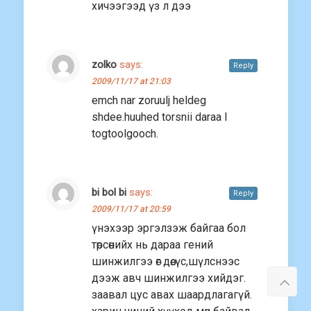
хичээгээд үз л дээ
zolko
says:
Reply
2009/11/17 at 21:03
emch nar zoruulj heldeg
shdee.huuhed torsnii daraa l
togtoolgooch.
bi bol bi
says:
Reply
2009/11/17 at 20:59
үнэхээр эргэлзэж байгаа бол
төрсөнийх нь дараа гений
шинжилгээ өг дөө. үс,шүлснээс
дээж авч шинжилгээ хийдэг.
заавал цус авах шаардлагагүй.