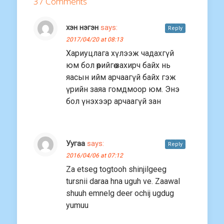
37 Comments
хэн нэгэн
says:
Reply
2017/04/20 at 08:13
Хариуцлага хүлээж чадахгүй
юм бол өөрийгөө захирч байх нь
яасын ийм арчаагүй байх гэж
үрийн заяа гомдмоор юм. Энэ
бол үнэхээр арчаагүй зан
Уугаа
says:
Reply
2016/04/06 at 07:12
Za etseg togtooh shinjilgeeg
tursnii daraa hna uguh ve. Zaawal
shuuh emnelg deer ochij ugdug
yumuu