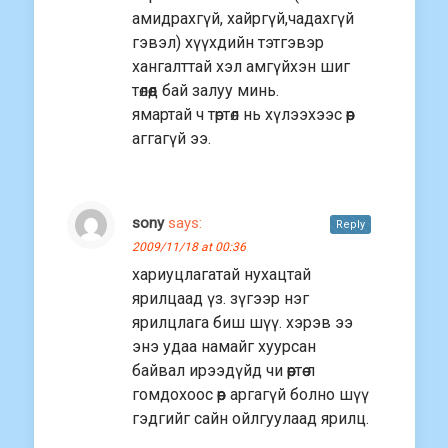
амидрахгүй, хайргүй,чадахгүй
гэвэл) хүүхдийн тэтгэвэр
хангалттай хэл амгүйхэн шиг
төлөөд бай залуу минь.
ямартай ч төртөл нь хүлээхээс өөр
аггагүй ээ.
sony
says:
Reply
2009/11/18 at 00:36
хариуцлагатай нухацтай
ярилцаад үз. зүгээр нэг
ярилцлага биш шүү. хэрэв ээ
энэ удаа намайг хуурсан
байвал ирээдүйд чи өөртөө л
гомдохоос өөр аргагүй болно шүү
гэдгийг сайн ойлгуулаад ярилц.