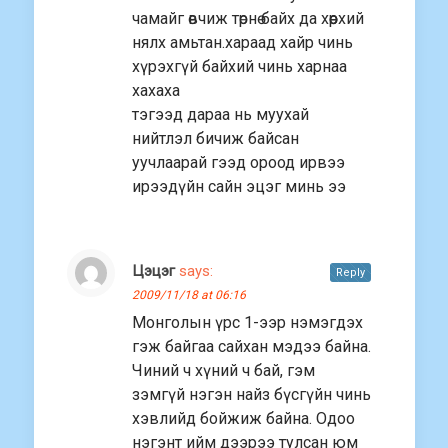
чамайг өвчиж төрнө байх да хөөрхий
нялх амьтан.хараад хайр чинь
хүрэхгүй байхий чинь харнаа
хахаха
тэгээд дараа нь муухай
нийтлэл бичиж байсан
уучлаарай гээд ороод ирвээ
ирээдүйн сайн эцэг минь ээ
Цэцэг
says:
Reply
2009/11/18 at 06:16
Монголын үрс 1-ээр нэмэгдэх
гэж байгаа сайхан мэдээ байна.
Чиний ч хүний ч бай, гэм
зэмгүй нэгэн найз бүсгүйн чинь
хэвлийд бойжиж байна. Одоо
нэгэнт ийм дээрээ тулсан юм