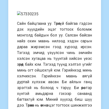
Сайн байцгаана уу. Төрөөгүй байгаа гэдсэн
дэх хүүхдийн эцэг тогтоох боломж
монголд байдын бол уу. Салсан байсан
найз охин маань нилээд хэдэн сарын
дараа жирэмсэн гээд хүрээд ирсэн.
Тэгээд эмчид үзүүлсэн чинь эмчийн
хэлсэн хугацаа нь түүнтэй хийсэн үеэс
зөрөөд байх юм. Тэгээд түүнд хэлтэл үгийг
минь огт ойшохгүй юм. Гэрийнхэд минь
хэлчихсэн. Гэрийнхэн маань аягүй
дуртай хүлээж авсан. Би айлын ганц
эрэгтэй нь болоод ч тэрүү. Би өөрөө тэр
хүнтэй амьдарна гэхээр санаанд
багтахгүй юм. Миний хүүхэд биш шүү
дээ. Төрөхөөс нь өмнө эцэг тогтоох шинжилгээ