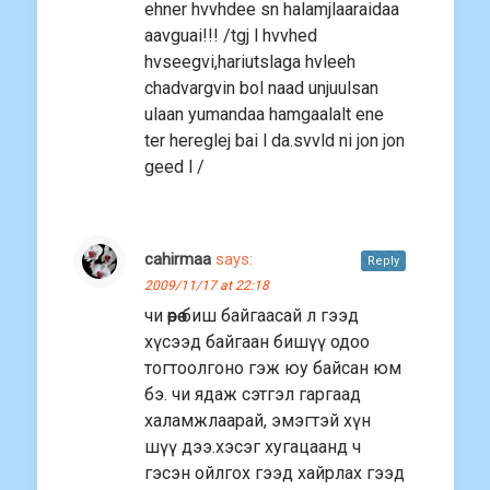
ehner hvvhdee sn halamjlaaraidaa
aavguai!!! /tgj l hvvhed
hvseegvi,hariutslaga hvleeh
chadvargvin bol naad unjuulsan
ulaan yumandaa hamgaalalt ene
ter hereglej bai l da.svvld ni jon jon
geed l /
cahirmaa
says:
Reply
2009/11/17 at 22:18
чи өөрөө биш байгаасай л гээд
хүсээд байгаан бишүү одоо
тогтоолгоно гэж юу байсан юм
бэ. чи ядаж сэтгэл гаргаад
халамжлаарай, эмэгтэй хүн
шүү дээ.хэсэг хугацаанд ч
гэсэн ойлгох гээд хайрлах гээд