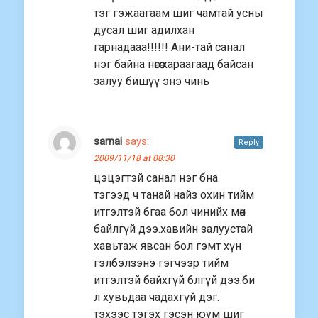
тэг гэжаагаам шиг чамтай усны
дусал шиг адилхан
гарнадааа!!!!!! Ани-тай санал
нэг байна нөгөө хараагаад байсан
залуу бишүү энэ чинь
sarnai
says:
Reply
2009/11/18 at 08:30
цэцэгтэй санал нэг бна.
тэгээд ч танай найз охин тийм
итгэлтэй бгаа бол чинийх мөн
байлгүй дээ.хавийн залуустай
хавьтаж явсан бол гэмт хүн
гэлбэлзэнэ гэгчээр тийм
итгэлтэй байхгүй блгүй дээ.би
л хувьдаа чадахгүй дэг.
тэхээс тэгэх гэсэн юум шиг