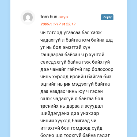
tom hun
says:
Reply
2009/11/17 at 23:19
чи тэгээд угаасаа бас хаяж
чадахгүй л байгаа юм байна шд
уг нь бол эмэгтэй хүн
ганцаараа байсан ч өөр хүнтэй
сексдэхгүй байна гэж байхгүй
дээ чамайг гайгүй гар болохоор
чинь хүрээд ирсийн байгаа биз
эцгийг нь өөрөө ч мэдэхгүй байгаа
даа наадах чинь юу ч гэсэн
салж чадахгүй л байгаа бол
төрснийх нь дараа л асуудал
шийдэгдэнэ дээ үнэхээр
чиний хүүхэд байгаад чи
итгэхгүй бол гомдоод сүйд
болно шд тоохгүй байна гэдэг