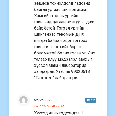
зөвшөөрсөн тохиолдолд гэдсэнд
байгаа ургаас шингэн авна.
Хамгийн гол нь ургийн
шингэнд цагаан эс агуулагдаж
байх ёстой. Тэгээл ургийн
шингэнээс геномын ДНХ
ялгарч байвал эцэг тогтоох
шинжилгээг хийх бүрэн
боломжтой болно гэсэн үг. Энэ
талаар илүү мэдээлэл авахыг
хүсвэл манай лабораторид
хандаарай. Утас нь 99020618
“Гистоген” лаборатори.
ok ok
says:
Reply
2015/01/13 at 11:43
Хүүхэд чинь гэдсэндээ 1