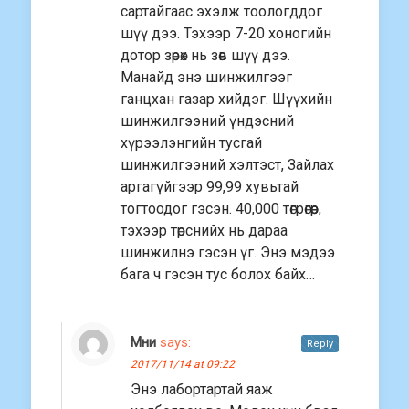
сартайгаас эхэлж тоологддог
шүү дээ. Тэхээр 7-20 хоногийн
дотор зөрөх нь зөв шүү дээ.
Манайд энэ шинжилгээг
ганцхан газар хийдэг. Шүүхийн
шинжилгээний үндэсний
хүрээлэнгийн тусгай
шинжилгээний хэлтэст, Зайлах
аргагүйгээр 99,99 хувьтай
тогтоодог гэсэн. 40,000 төгрөгөөр,
тэхээр төрснийх нь дараа
шинжилнэ гэсэн үг. Энэ мэдээ
бага ч гэсэн тус болох байх…
Мни
says:
Reply
2017/11/14 at 09:22
Энэ лабортартай яаж