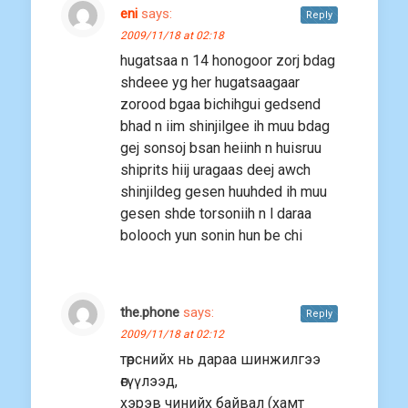
eni
says:
Reply
2009/11/18 at 02:18
hugatsaa n 14 honogoor zorj bdag
shdeee yg her hugatsaagaar
zorood bgaa bichihgui gedsend
bhad n iim shinjilgee ih muu bdag
gej sonsoj bsan heiinh n huisruu
shiprits hiij uragaas deej awch
shinjildeg gesen huuhded ih muu
gesen shde torsoniih n l daraa
bolooch yun sonin hun be chi
the.phone
says:
Reply
2009/11/18 at 02:12
төрснийх нь дараа шинжилгээ
өгүүлээд,
хэрэв чинийх байвал (хамт