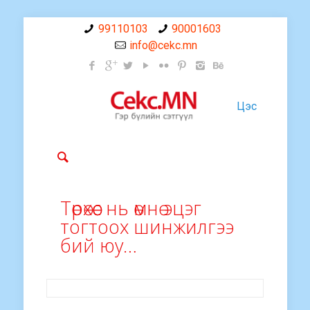
99110103
90001603
info@cekc.mn
Цэс
Төрөхөөс нь өмнө эцэг
тогтоох шинжилгээ
бий юу…