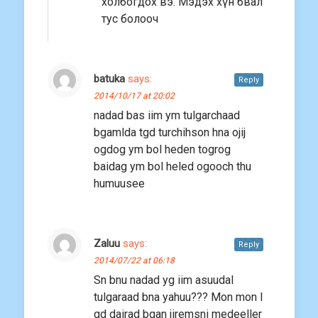
холбогдох вэ. Мэдэх хүн бвал
тус болооч
batuka
says:
Reply
2014/10/17 at 20:02
nadad bas iim ym tulgarchaad
bgamlda tgd turchihson hna ojij
ogdog ym bol heden togrog
baidag ym bol heled ogooch thu
humuusee
Zaluu
says:
Reply
2014/07/22 at 06:18
Sn bnu nadad yg iim asuudal
tulgaraad bna yahuu??? Mon mon l
gd dairad bgan jiremsni medeeller