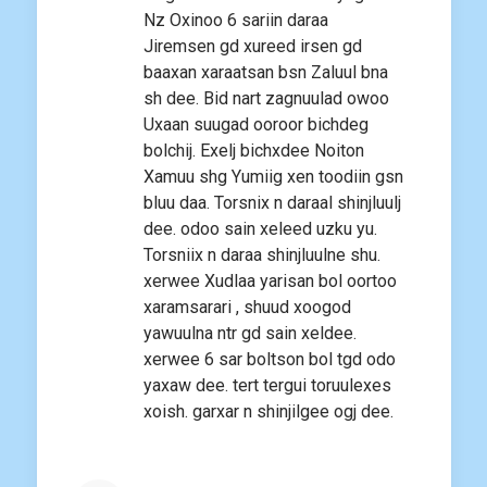
Nz Oxinoo 6 sariin daraa
Jiremsen gd xureed irsen gd
baaxan xaraatsan bsn Zaluul bna
sh dee. Bid nart zagnuulad owoo
Uxaan suugad ooroor bichdeg
bolchij. Exelj bichxdee Noiton
Xamuu shg Yumiig xen toodiin gsn
bluu daa. Torsnix n daraal shinjluulj
dee. odoo sain xeleed uzku yu.
Torsniix n daraa shinjluulne shu.
xerwee Xudlaa yarisan bol oortoo
xaramsarari , shuud xoogod
yawuulna ntr gd sain xeldee.
xerwee 6 sar boltson bol tgd odo
yaxaw dee. tert tergui toruulexes
xoish. garxar n shinjilgee ogj dee.