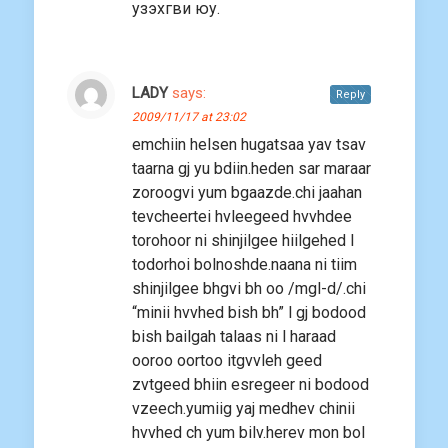
узэхгви юу.
LADY
says:
Reply
2009/11/17 at 23:02
emchiin helsen hugatsaa yav tsav
taarna gj yu bdiin.heden sar maraar
zoroogvi yum bgaazde.chi jaahan
tevcheertei hvleegeed hvvhdee
torohoor ni shinjilgee hiilgehed l
todorhoi bolnoshde.naana ni tiim
shinjilgee bhgvi bh oo /mgl-d/.chi
“minii hvvhed bish bh” l gj bodood
bish bailgah talaas ni l haraad
ooroo oortoo itgvvleh geed
zvtgeed bhiin esregeer ni bodood
vzeech.yumiig yaj medhev chinii
hvvhed ch yum bilv.herev mon bol