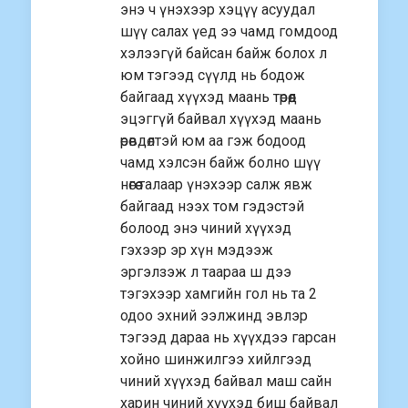
энэ ч үнэхээр хэцүү асуудал
шүү салах үед ээ чамд гомдоод
хэлээгүй байсан байж болох л
юм тэгээд сүүлд нь бодож
байгаад хүүхэд маань төрөөд
эцэггүй байвал хүүхэд маань
өрөвдөлтэй юм аа гэж бодоод
чамд хэлсэн байж болно шүү
нөгөө талаар үнэхээр салж явж
байгаад нээх том гэдэстэй
болоод энэ чиний хүүхэд
гэхээр эр хүн мэдээж
эргэлзэж л таараа ш дээ
тэгэхээр хамгийн гол нь та 2
одоо эхний ээлжинд эвлэр
тэгээд дараа нь хүүхдээ гарсан
хойно шинжилгээ хийлгээд
чиний хүүхэд байвал маш сайн
харин чиний хүүхэд биш байвал