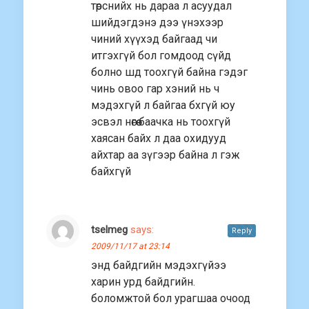
төрснийх нь дараа л асуудал
шийдэгдэнэ дээ үнэхээр
чиний хүүхэд байгаад чи
итгэхгүй бол гомдоод сүйд
болно шд тоохгүй байна гэдэг
чинь овоо гар хэний нь ч
мэдэхгүй л байгаа бхгүй юу
эсвэл нөгөө баачка нь тоохгүй
хаясан байх л даа охидууд
айхтар аа зүгээр байна л гэж
байхгүй
tselmeg
says:
Reply
2009/11/17 at 23:14
энд байдгийн мэдэхгүйээ
харин урд байдгийн.
боломжтой бол урагшаа очоод