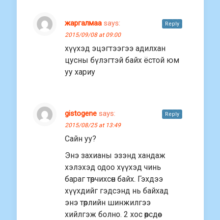
жаргалмаа
says:
Reply
2015/09/08 at 09:00
хүүхэд эцэгтээгээ адилхан
цусны бүлэгтэй байх ёстой юм
уу хариу
gistogene
says:
Reply
2015/08/25 at 13:49
Сайн уу?
Энэ захианы эзэнд хандаж
хэлэхэд одоо хүүхэд чинь
бараг төрчихсөн байх. Гэхдээ
хүүхдийг гэдсэнд нь байхад
энэ төрлийн шинжилгээ
хийлгэж болно. 2 хос өөрсдөө