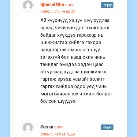
Special One
says:
Reply
2009/11/21 at 00:53
Ай хүүхнүүд хэцүү шүү худлаа
яриад чичирчихдэг тохиолдол
байдаг хүүхдээ гарахаар нь
шинжилгээ хийлгэ гэхдээ
найдвартай эмнэлэгт шүү
тэгэхгүй бол наад охин чинь
танидаг эмчдээ хэдэн цаас
атгуулаад худлаа шинжилгээ
гаргаж ирээд чамайг золигт
гаргах вийдээ одоо үeд чинь
мөнгө л байвал юу ч хийж болдог
болсон шүүдээ
Sarnai
says:
Reply
2009/11/20 at 16:24