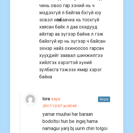
чинь овоо гар хэний нь ч
мэдэхгүй л байгаа бхгүй юу
эсвэл нөгөө баачка нь тоохгүй
хаясан байх л даа охидууд
айхтар аа зүгээр байна л гэж
байхгүй ер нь зүгээр ч байсан
эхнэр найз охиноосоо гарсан
хүүхдийг заавал шинжилгээ
хийлгэх хэрэгтэй хүний
зулбасга тэжээх ямар хэрэг
байна
lora
says:
Reply
2017/12/07 at 00:49
yamar muuhai har baraan
bodoltoi hun be ingej hama
namagui yarij bj uurin chin tolgoi