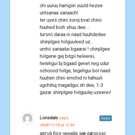
chi uuruu hamgiin suuld hezee
untsanaa sanaach!
ter uyes chini zoroj bval chinii
huuhed bish shuu dee….
tursnii daraa ni naad huuhdedee
shinjilgee hiilguuleed uz…
umhii sanaatai bgaarai ! chinjilgee
hiilgene gej bitgii heleerei,
helehgui bj bgaad genet neg udur
ochoood hiilge, tegehgui bol naad
huuhen chini emchid ni hahuuli
ugchihuj magadgui sh dee, 1-3
gazar shinjilgee hiilguulej uzeerei!
Lonsdale
says:
Reply
2009/11/18 at 12:59
аягүй бол чинийх мөн дөө тэхээс