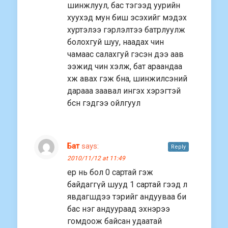
шинжлуул, бас тэгээд уурийн
хуухэд мун биш эсэхийг мэдэх
хуртэлээ гэрлэлтээ батрлуулж
болохгуй шуу, наадах чин
чамаас салахгуй гэсэн дээ аав
ээжид чин хэлж, бат араандаа
хж авах гэж бна, шинжилсэний
дарааа заавал ингэх хэрэгтэй
бсн гэдгээ ойлгуул
Бат
says:
Reply
2010/11/12 at 11:49
ер нь бол 0 сартай гэж
байдаггүй шууд 1 сартай гээд л
явдагшдээ тэрийг андууваа би
бас нэг андуураад эхнэрээ
гомдоож байсан удаатай