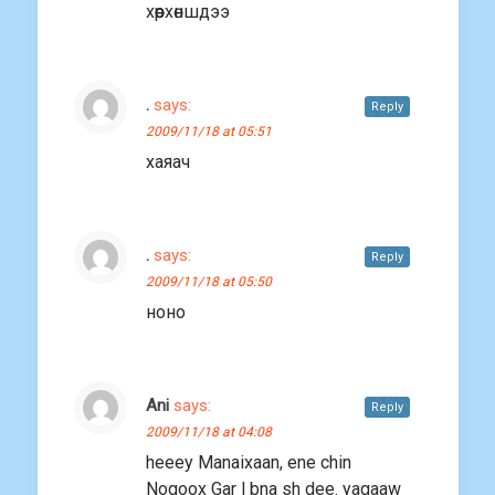
хөөрхөншдээ
.
says:
Reply
2009/11/18 at 05:51
хаяач
.
says:
Reply
2009/11/18 at 05:50
ноно
Ani
says:
Reply
2009/11/18 at 04:08
heeey Manaixaan, ene chin
Nogoox Gar l bna sh dee. yagaaw