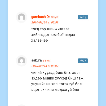
gambush Dr
says:
Reply
2010/06/26 at 05:59
тэгд тэр шинжилгээг
хийлгэдэг юм бэ? надаа
хэлээчээ
sakura
says:
Reply
2010/03/14 at 00:07
чиний хүүхэд биш бна. эцэг
эхдээ миний хуухэд биш гэж
унунийг ни хэл. тэгэхгүй бол
эцэг эх чини мэдэхгүй бна.