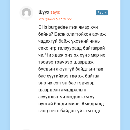
Шүүх
says:
Reply
2013/06/15 at 01:27
ЭНэ burgedee гэж ямар хүн
байна? Бөгсөө ч олигтойхон арчиж
чадахгүй байж үхсэний чинь
секс нтр галзуураад байгаарай
чи. Чи ядаж энэ эх хүн ямар их
тэсвэр тэвчээр шаардаж
бусдын аюулгүй байдлын төлөө
бас хүүгийхээ төлөө гэж байгаа
энэ их сэтгэл бас тэвчээр
шаардсан амьдралын
асуудлыг чи мэдэх юм уу
нусхай банди минь. Амьдралд
ганц секс байдаггүй юм шдэ