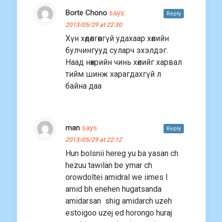
Borte Chono
says:
Reply
2013/05/29 at 22:30
Хүн хөдөлгөөнгүй удахаар хөлийн
булчингууд суларч эхэлдэг.
Наад нөхрийн чинь хөлийг харвал
тийм шинж харагдахгүй л
байна даа
man
says:
Reply
2013/05/29 at 22:12
Hun bolsnii hereg yu ba yasan ch
hezuu tawilan be ymar ch
orowdoltei amidral we iimes l
amid bh enehen hugatsanda
amidarsan shig amidarch uzeh
estoigoo uzej ed horongo huraj