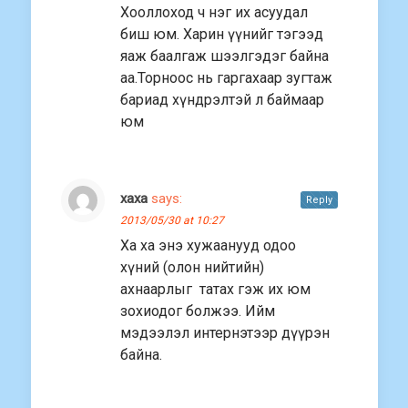
Хооллоход ч нэг их асуудал
биш юм. Харин үүнийг тэгээд
яаж баалгаж шээлгэдэг байна
аа.Торноос нь гаргахаар зугтаж
бариад хүндрэлтэй л баймаар
юм
хаха
says:
Reply
2013/05/30 at 10:27
Ха ха энэ хужаанууд одоо
хүний (олон нийтийн)
ахнаарлыг татах гэж их юм
зохиодог болжээ. Ийм
мэдээлэл интернэтээр дүүрэн
байна.