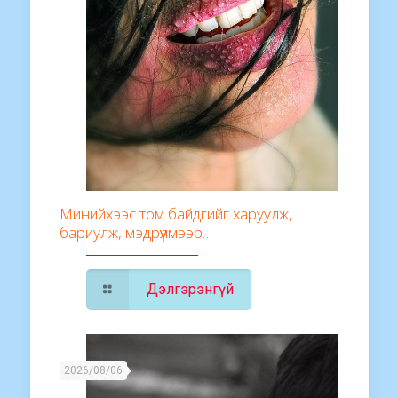
Минийхээс том байдгийг харуулж,
бариулж, мэдрүүлмээр…
Дэлгэрэнгүй
2026/08/06