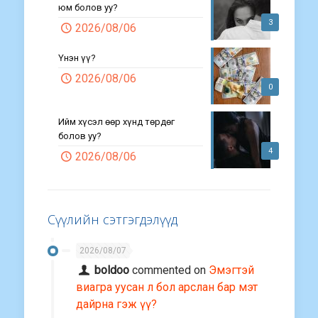
юм болов уу?
3
2026/08/06
Үнэн үү?
2026/08/06
0
Ийм хүсэл өөр хүнд төрдөг
болов уу?
4
2026/08/06
Сүүлийн сэтгэгдэлүүд
2026/08/07
boldoo
commented on
Эмэгтэй
виагра уусан л бол арслан бар мэт
дайрна гэж үү?