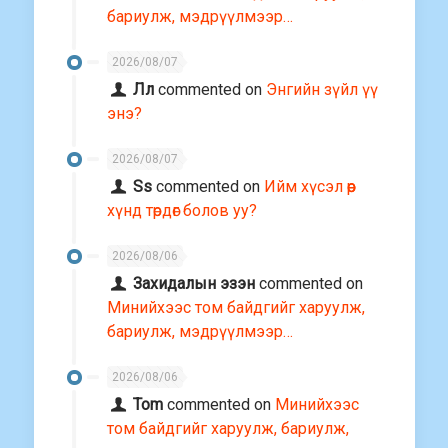
бариулж, мэдрүүлмээр…
2026/08/07
Лл
commented on
Энгийн зүйл үү
энэ?
2026/08/07
Ss
commented on
Ийм хүсэл өөр
хүнд төрдөг болов уу?
2026/08/06
Захидалын эзэн
commented on
Минийхээс том байдгийг харуулж,
бариулж, мэдрүүлмээр…
2026/08/06
Tom
commented on
Минийхээс
том байдгийг харуулж, бариулж,