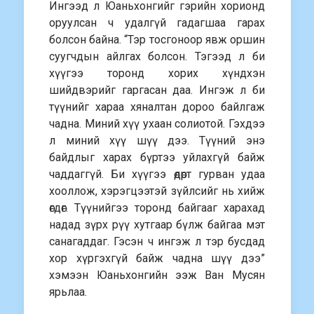
Ингээд л Юаньхонгийг гэрийн хорионд
оруулсан ч удалгүй гадагшаа гарах
болсон байна. “Тэр тосгоноор явж оршин
суугчдын айлгах болсон. Тэгээд л би
хүүгээ торонд хорих хүндхэн
шийдвэрийг гаргасан даа. Ингэж л би
түүнийг хараа хяналтан дороо байлгаж
чадна. Миний хүү ухаан солиотой. Гэхдээ
л миний хүү шүү дээ. Түүний энэ
байдлыг харах бүртээ уйлахгүй байж
чаддаггүй. Би хүүгээ өдөрт гурван удаа
хооллож, хэрэгцээтэй зүйлсийг нь хийж
өгдөг. Түүнийгээ торонд байгааг харахад
надад зүрх рүү хутгаар бүлж байгаа мэт
санагаддаг. Гэсэн ч ингэж л тэр бусдад
хор хүргэхгүй байж чадна шүү дээ”
хэмээн Юаньхонгийн ээж Ван Мусян
ярьлаа.