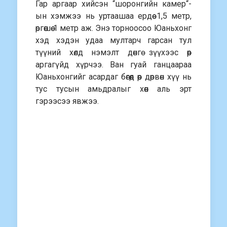
Гар аргаар хийсэн “шоронгийн камер“-
ын хэмжээ нь уртаашаа ердөө 1,5 метр,
өргөөшөө 1 метр аж. Энэ торноосоо Юаньхонг
хэд хэдэн удаа мултарч гарсан тул
түүний хөлд нэмэлт дөнгө зүүхээс өөр
аргагүйд хүрчээ. Ван гуай ганцаараа
Юаньхонгийг асардаг бөгөөд өөр дөрвөн хүү нь
тус тусын амьдралыг хөөн аль эрт
гэрээсээ явжээ.