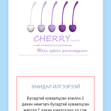
ЗАХИДАЛ ИЛГЭЭРЭЭЙ
Бусадтай хуваалцсан зовлон 2
дахин нимгэрч бусадтай хуваалцсан
жаргал 2 дахин нэмэгдэнэ ээ гэж.