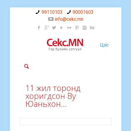
99110103
90001603
info@cekc.mn
Цэс
11 жил торонд
хоригдсон Ву
Юаньхон…