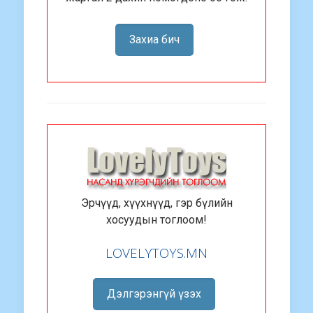
Захиа бич
Эрчүүд, хүүхнүүд, гэр бүлийн
хосуудын тоглоом!
LOVELYTOYS.MN
Дэлгэрэнгүй үзэх