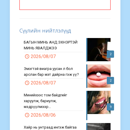
Сүүлийн нийтлэлүүд
БАГЫН МИНЬ АНД ЭХНЭРТЭЙ
МИНЬ ЯВАЛДЖЭЭ
2
2026/08/07
Эмэгтэй виагра уусан л бол
арслан бар мэт дайрна гэж үү?
2
2026/08/07
Минийхээс том байдгийг
харуулж, бариулж,
мэдрүүлмээр…
9
2026/08/06
Хайр нь унтраад ингэж байгаа