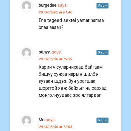
burgedee
says:
Reply
2013/06/02 at 01:46
Ene tegeed sextei yamar hamaa
bnaa aaaan?
залуу.
says:
Reply
2013/05/30 at 19:59
Харин ч суларчихаад байгаам
бишүү хужаа нарын шилбэ
зузаан шдээ. Зун урагшаа
шорттой явж байхыг нь хархад
монголчуудаас эрс ялгардаг
Mn
says:
Reply
2013/05/30 at 12:05