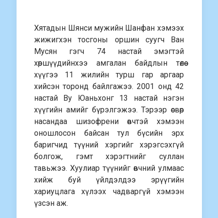
Хятадын Шянси мужийн Шанфан хэмээх
жижигхэн тосгоны оршин суугч Ван
Мусян гэгч 74 настай эмэгтэй
хөршүүдийнхээ амгалан байдлын төлөө
хүүгээ 11 жилийн турш гар аргаар
хийсэн торонд байлгажээ. 2001 онд 42
настай Ву Юаньхонг 13 настай нэгэн
хүүгийн амийг бүрэлгэжээ. Тэрээр өсвөр
насандаа шизофрени өвчтэй хэмээн
оношлосон байсан тул бүсийн эрх
баригчид түүний хэргийг хэрэгсэхгүй
болгож, гэмт хэрэгтнийг суллан
тавьжээ. Хуулиар түүнийг өвчний улмаас
хийж буй үйлдэлдээ эрүүгийн
хариуцлага хүлээх чадваргүй хэмээн
үзсэн аж.