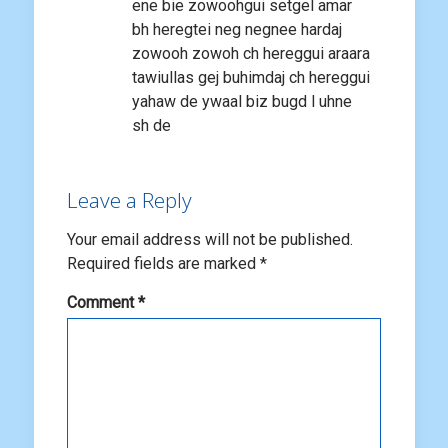
ene bie zowoohgui setgel amar
bh heregtei neg negnee hardaj
zowooh zowoh ch hereggui araara
tawiullas gej buhimdaj ch hereggui
yahaw de ywaal biz bugd l uhne
sh de
Leave a Reply
Your email address will not be published.
Required fields are marked
*
Comment
*