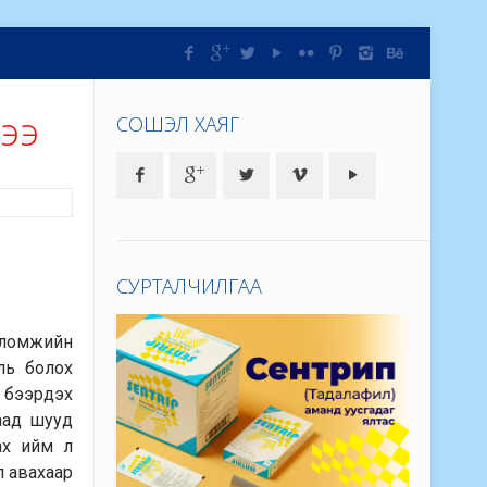
дээ
СОШЭЛ ХАЯГ
СУРТАЛЧИЛГАА
боломжийн
ль болох
ж бээрдэх
аад шууд
ах ийм л
л авахаар