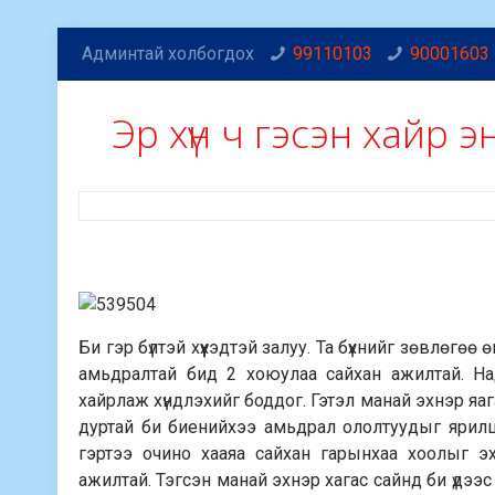
Админтай холбогдох
99110103
90001603
Эр хүн ч гэсэн хайр 
Би гэр бүлтэй хүүхэдтэй залуу. Та бүхнийг зөвлөг
амьдралтай бид 2 хоюулаа сайхан ажилтай. Над
хайрлаж хүндлэхийг боддог. Гэтэл манай эхнэр яаг
дуртай би биенийхээ амьдрал ололтуудыг ярилц
гэртээ очино хааяа сайхан гарынхаа хоолыг э
ажилтай. Тэгсэн манай эхнэр хагас сайнд би үдэ