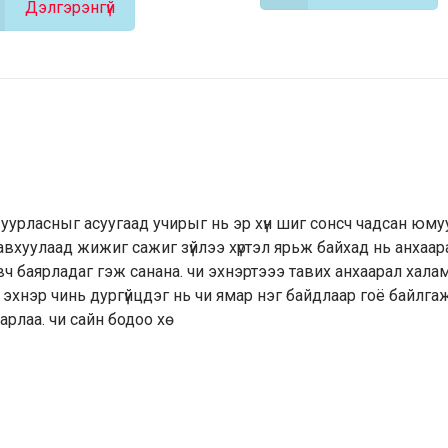
Дэлгэрэнгүй
уурласныг асуугаад учирыг нь эр хүн шиг сонсч чадсан юму
 авхуулаад жижиг сажиг зүйлээ хүртэл ярьж байхад нь анхаар
ч баярладаг гэж санана. чи эхнэртэээ тавих анхаарал хал
э эхнэр чинь дургүйцдэг нь чи ямар нэг байдлаар гоё байлга
арлаа. чи сайн бодоо хө