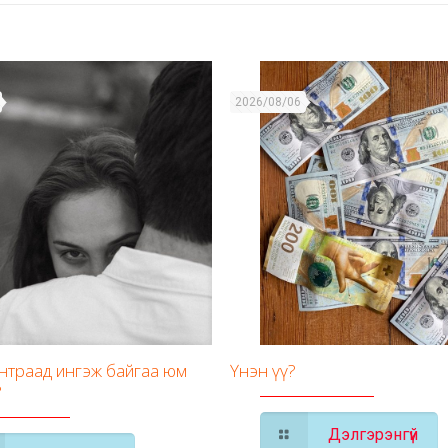
2026/08/06
унтраад ингэж байгаа юм
Үнэн үү?
?
Дэлгэрэнгүй