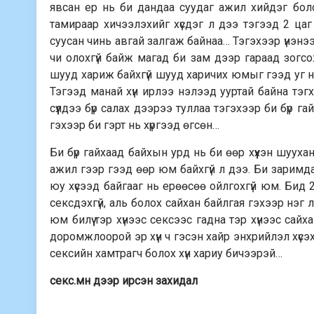
явсан ер нь би дандаа суудаг ажил хийдэг бо
тамираар хичээлэхийг хүсдэг л дээ тэгээд 2 цаг
суусан чинь авгай залгаж байнаа… Тэгэхээр үнэнээ
чи олохгүй байж магад би зам дээр гараад зогсо
шууд хариж байхгүй шууд харичих юмыг гээд уг н
Тэгээд манай хүн ирлээ нэлээд ууртай байна тэг
сүүлдээ бүр салах дээрээ туллаа тэгэхээр би бүр г
гэхээр би гэрт нь хүргээд өгсөн…
Би бүр гайхаад байхын урд нь би өөр хүүхэн шууха
ажил гээр гээд өөр юм байхгүй л дээ. Би заримд
юу хүсээд байгааг нь ерөөсөө ойлгохгүй юм. Бид 
сексдэхгүй, аль болох сайхан байлгая гэхээр нэг л
юм билүү тэр хүнээс сексээс гадна тэр хүнээс сай
доромжлоорой эр хүн ч гэсэн хайр энхрийлэл хүс
сексийн хамтрагч болох хүн хариу бичээрэй…
секс.мн дээр ирсэн захидал