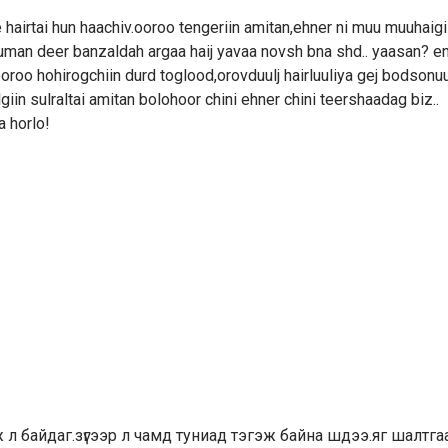
hairtai hun haachiv.ooroo tengeriin amitan,ehner ni muu muuhaigi
uman deer banzaldah argaa haij yavaa novsh bna shd.. yaasan? e
ooroo hohirogchiin durd toglood,orovduulj hairluuliya gej bodsonuu
iin sulraltai amitan bolohoor chini ehner chini teershaadag biz..
 horlo!
ж л байдаг.зүгээр л чамд туниад тэгэж байна шдээ.яг шалтг