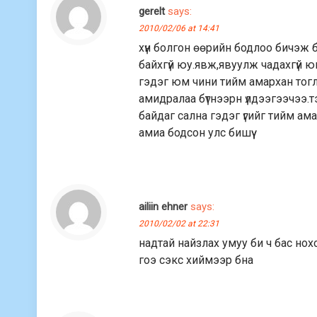
gerelt
says:
2010/02/06 at 14:41
хүн болгон өөрийн бодлоо бичэж бн
байхгүй юу.явж,явуулж чадахгүй 
гэдэг юм чини тийм амархан тогл
амидралаа бүтнээрн үлдээгээчээ.т
байдаг сална гэдэг үгийг тийм ам
амиа бодсон улс бишүү
ailiin ehner
says:
2010/02/02 at 22:31
надтай найзлах умуу би ч бас но
гоэ сэкс хиймээр бна