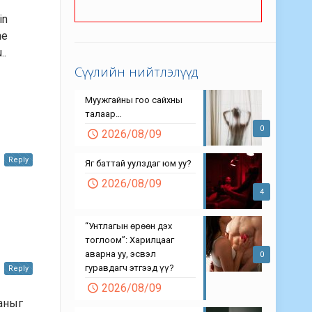
in
ne
..
Сүүлийн нийтлэлүүд
Муужгайны гоо сайхны
талаар…
0
2026/08/09
Reply
Яг баттай уулздаг юм уу?
2026/08/09
4
“Унтлагын өрөөн дэх
тоглоом”: Харилцааг
аварна уу, эсвэл
0
гуравдагч этгээд үү?
Reply
2026/08/09
ааныг