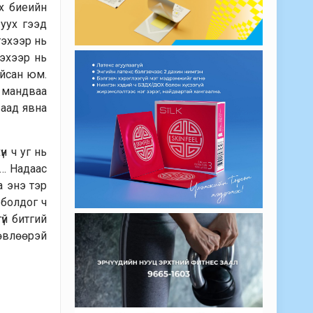
х биеийн
 уух гээд
гэхээр нь
гэхээр нь
айсан юм.
г мандваа
ваад явна
н ч уг нь
н… Надаас
а энэ тэр
 болдог ч
үй битгий
зөвлөөрэй