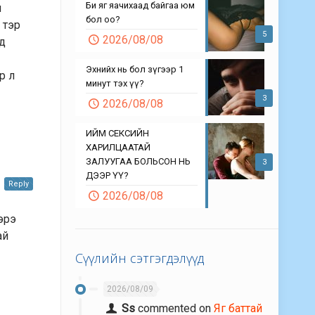
Би яг яачихаад байгаа юм
л
бол оо?
 тэр
5
2026/08/08
д
Эхнийх нь бол зүгээр 1
р л
минут тэх үү?
3
2026/08/08
ИЙМ СЕКСИЙН
ХАРИЛЦААТАЙ
ЗАЛУУГАА БОЛЬСОН НЬ
3
ДЭЭР ҮҮ?
Reply
2026/08/08
ээрэ
ай
Сүүлийн сэтгэгдэлүүд
2026/08/09
Ss
commented on
Яг баттай