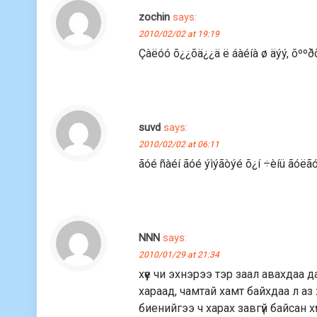
zochin
says:
2010/02/02 at 19:19
Çàëóó õ¿¿õä¿¿ä ë áàéíà ø äýý, õººðõ
suvd
says:
2010/02/02 at 06:11
ãóé ñàéí ãóé ýìýãòýé õ¿í ÷èíü ãóëã
NNN
says:
2010/01/29 at 21:34
хүүе чи эхнэрээ тэр заал авахдаа 
хараад, чамтай хамт байхдаа л аз
биенийгээ ч харах завгүй байсан х