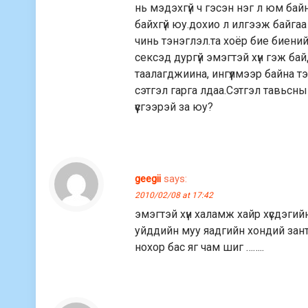
нь мэдэхгүй ч гэсэн нэг л юм бай
байхгүй юу.дохио л илгээж байгаа 
чинь тэнэглэл.та хоёр бие биен
сексэд дургүй эмэгтэй хүн гэж бай
таалагджиина, ингүүлмээр байна тэ
сэтгэл гарга лдаа.Сэтгэл тавьсны 
үүсгээрэй за юу?
geegii
says:
2010/02/08 at 17:42
эмэгтэй xүн xаламж xайр xүсдэгий
уйддийн муу яадгийн xондий зант
ноxор бас яг чам шиг ……..