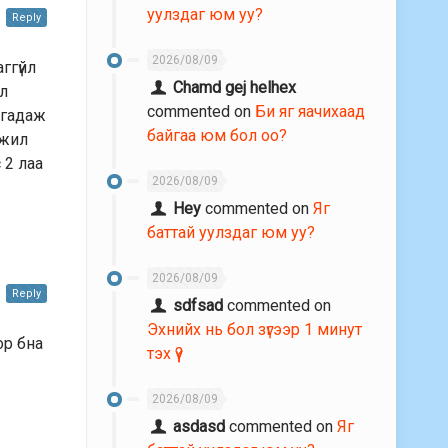
уулздаг юм уу?
Reply
2026/08/09
ггүйл
Chamd gej helhex
ал
commented on
Би яг яачихаад
ргадаж
байгаа юм бол оо?
эжил
 2 лаа
2026/08/09
Hey
commented on
Яг
баттай уулздаг юм уу?
2026/08/09
Reply
sdfsad
commented on
Эхнийх нь бол зүгээр 1 минут
ор бна
тэх үү?
2026/08/09
asdasd
commented on
Яг