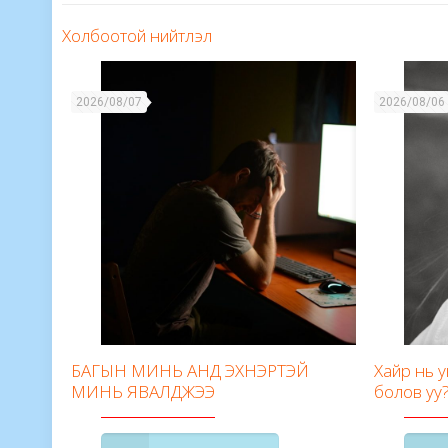
Холбоотой нийтлэл
2026/08/07
2026/08/06
БАГЫН МИНЬ АНД ЭХНЭРТЭЙ
Хайр нь 
МИНЬ ЯВАЛДЖЭЭ
болов уу