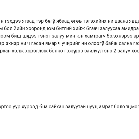
 гэхдээ ягаад тэр бүсгүй ябаад өгөв тэгэхийнх ни цаана явда
юм бол 2ийн хооронд юм битгий хийж бгаач залуусаа амидр
оом биш шүү дээ тэнэг залуу мин юн хамтрагч бэ.эхнэрээ а
эр эхнэр ни ч гэсэн ямар ч учирийг ни олоогүй байж сална г
архан хэлж хэрэглэж болно гэжүү дээ зайлуул энэ 2 залуу хос
хортоо уур хурээд бна сайхан залуутай нууц амраг бололцмо