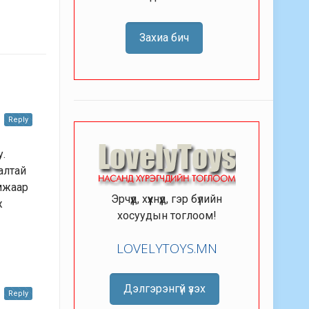
Захиа бич
Reply
у.
алтай
амжаар
Эрчүүд, хүүхнүүд, гэр бүлийн
ж
хосуудын тоглоом!
LOVELYTOYS.MN
Дэлгэрэнгүй үзэх
Reply