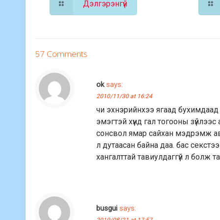
Дэлгэрэнгүй
57 Comments
ok
says:
2010/11/30 at 16:24
чи эхнэрийнхээ ягаад бухимдаад 
эмэгтэй хүнд гал тогооны зүйлээс
сонсвол ямар сайхан мэдрэмж ав
л дутаасан байна даа. бас секстэ
хангалттай тавиулдаггүй л болж та
busgui
says:
2010/08/21 at 17:57