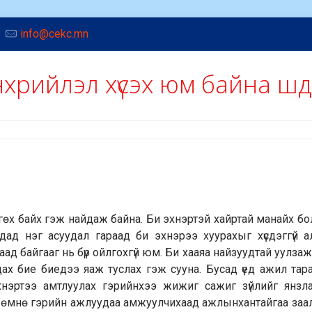
info@cekc.mn
энхрийлэл хүсэх юм байна ш
өө өгөх байх гэж найдаж байна. Би эхнэртэй хайртай манайх 
ад нэг асуудал гараад би эхнэрээ хуурахыг хүсдэггүй а
аад байгааг нь бүр ойлгохгүй юм. Би хааяа найзуудтай уулза
ах бие биедээ яаж туслах гэж сууна. Бусад үед ажил тар
хнэртээ амтлуулах гэрийнхээ жижиг сажиг зүйлийг янзл
эс өмнө гэрийн ажлуудаа амжуулчихаад ажлынхантайгаа заа