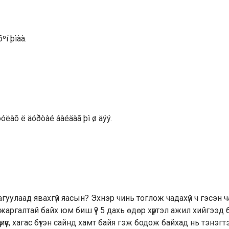
ºí þìàà.
óóëàõ ë äóðòàé áàéäàã þì ø äýý.
дагуулаад явахгүй яасын? Эхнэр чинь тоглож чадахүй ч гэсэн 
 жаргалтай байх юм биш үү? 5 дахь өдөр хүртэл ажил хийгээд 
үмүүс, хагас бүтэн сайнд хамт байя гэж бодож байхад нь тэнэгт