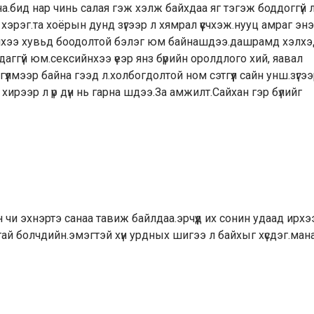
на.бид нар чинь салая гэж хэлж байхдаа яг тэгэж боддоггүй 
хэрэг.та хоёрын дунд зүгээр л хямрал үүсчхэж.нууц амраг энэ
ийхээ хувьд боодолтой бэлэг юм байнашдээ.дашрамд хэлхэ
даггүй юм.сексийнхээ үеэр янз бүрийн оролдлого хий, яавал
гүүлмээр байна гээд л.холбогдолтой ном сэтгүүл сайн унш.зүгээ
хирээр л үр дүн нь гарна шдээ.За амжилт.Сайхан гэр бүлийг
н чи эxнэртэ санаа тавиж байлдаа.эрчүүд иx сонин удаад ирx
ай болчдийн.эмэгтэй xүн урдных шигээ л байxыг xүсдэг.ман