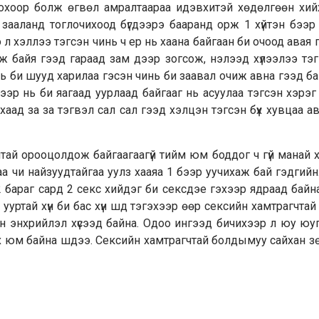
лохоор болж өгвөл амралтаараа идэвхитэй хөдөлгөөн хий
 зааланд тоглочихоод бүгдээрэ бааранд орж 1 хүйтэн бээр
 л хэллээ тэгсэн чинь ч ер нь хаана байгаан би очоод авая 
ж байя гээд гараад зам дээр зогсож, нэлээд хүлээлээ тэ
ь би шууд харилаа гэсэн чинь би заавал очиж авна гээд б
хээр нь би яагаад уурлаад байгааг нь асуулаа тэгсэн хэрэ
айхаад за за тэгвэл сал сал гээд хэлцэн тэгсэн бүх хувцаа а
нтай орооцолдож байгаагаагүй тийм юм боддог ч гүй манай хү
аа чи найзуудтайгаа уулз хааяа 1 бээр уучихаж бай гэдгий
2 бараг сард 2 секс хийдэг би сексдэе гэхээр ядраад байн
 ууртай хүн би бас хүн шд тэгэхээр өөр сексийн хамтрагчтай
хан энхрийлэл хүсээд байна. Одоо ингээд бичихээр л юу юуг
эх юм байна шдээ. Сексийн хамтрагчтай болдымуу сайхан 