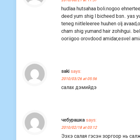
hudlaa hutsahaa boli.nogoo ehnertee 
deed yum shig l bicheed bsn.. yas y
teneg niitleleeree huuhen olj avaad,
cham shig yumand hair zohihgui.. belg
ooriigoo orovdood amidar,esvel amia
saki
says:
2010/03/26 at 05:56
салаx дэмийдэ
чебурашка
says:
2010/02/18 at 03:12
Ээхэ салая гэсэн зоргоор нь сал