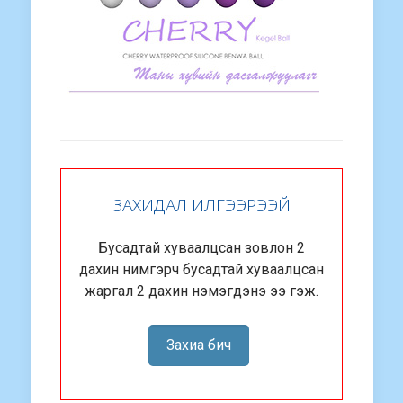
ЗАХИДАЛ ИЛГЭЭРЭЭЙ
Бусадтай хуваалцсан зовлон 2
дахин нимгэрч бусадтай хуваалцсан
жаргал 2 дахин нэмэгдэнэ ээ гэж.
Захиа бич