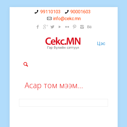
99110103
90001603
info@cekc.mn
Цэс
Асар том мээм…