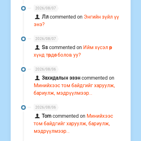
2026/08/07
Лл
commented on
Энгийн зүйл үү
энэ?
2026/08/07
Ss
commented on
Ийм хүсэл өөр
хүнд төрдөг болов уу?
2026/08/06
Захидалын эзэн
commented on
Минийхээс том байдгийг харуулж,
бариулж, мэдрүүлмээр…
2026/08/06
Tom
commented on
Минийхээс
том байдгийг харуулж, бариулж,
мэдрүүлмээр…