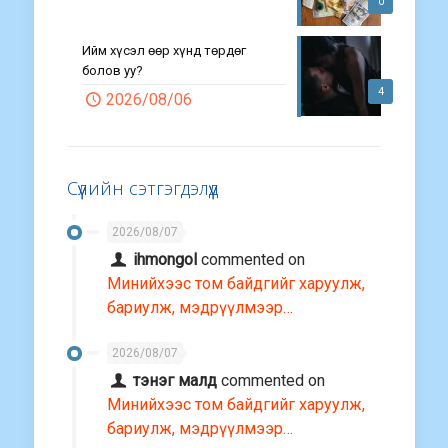
0
Ийм хүсэл өөр хүнд төрдөг
болов уу?
4
2026/08/06
Сүүлийн сэтгэгдэлүүд
2026/08/07
ihmongol
commented on
Минийхээс том байдгийг харуулж,
бариулж, мэдрүүлмээр…
2026/08/07
тэнэг малд
commented on
Минийхээс том байдгийг харуулж,
бариулж, мэдрүүлмээр…