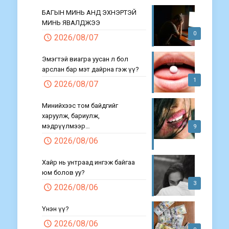
БАГЫН МИНЬ АНД ЭХНЭРТЭЙ
МИНЬ ЯВАЛДЖЭЭ
0
2026/08/07
Эмэгтэй виагра уусан л бол
арслан бар мэт дайрна гэж үү?
1
2026/08/07
Минийхээс том байдгийг
харуулж, бариулж,
мэдрүүлмээр…
9
2026/08/06
Хайр нь унтраад ингэж байгаа
юм болов уу?
3
2026/08/06
Үнэн үү?
2026/08/06