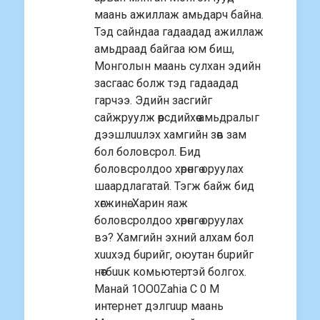
маань ажиллаж амьдарч байна.
Тэд сайндаа гадаадад ажиллаж
амьдраад байгаа юм биш,
Монголын маань сулхан эдийн
засгаас болж тэд гадаадад
гарчээ. Эдийн засгийг
сайжруулж өөрсдийхөө амьдралыг
дээшлuuлэх хамгийн зөв зам
бол боловсрол. Бид
боловсролдоо хөрөнгө оруулах
шаардлагатай. Тэгж байж бид
хөгжинө. Харин яаж
боловсролдоо хөрөнгө оруулах
вэ? Хамгийн эхний алхам бол
хuuхэд бuрийг, оюутан бuрийг
нөтбuuк комьютертэй болгох.
Манай 1OO0Zahia C 0 M
интернет дэлгuuр маань