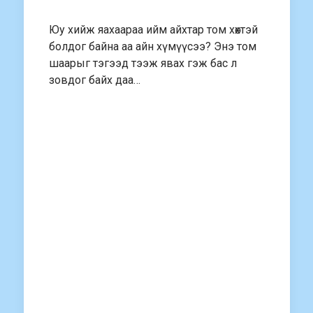
Юу хийж яахаараа ийм айхтар том хөхтэй
болдог байна аа айн хүмүүсээ? Энэ том
шаарыг тэгээд тээж явах гэж бас л
зовдог байх даа…