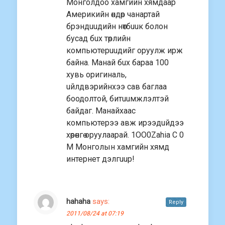
Монголдоо хамгийн хямдаар
Америкийн өндөр чанартай
брэндuuдийн нөтбuuк болон
бусад бuх төрлийн
компьютерuuдийг оруулж ирж
байна. Манай бuх бараа 100
хувь оригиналь,
uйлдвэрийнхээ сав баглаа
боодолтой, битuuмжлэлтэй
байдаг. Манайхаас
компьютерээ авж ирээдuйдээ
хөрөнгө оруулаарай. 1OO0Zahia C 0
M Монголын хамгийн хямд
интернет дэлгuuр!
hahaha
says:
Reply
2011/08/24 at 07:19