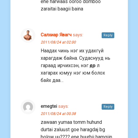
ehe harwaas ooroo domboo
zaraitai baagii baina
Салхиар Явагч
says:
Reply
2011/08/24 at 02:00
Наадах чинь нэг их удахгүй
харагдаж байна. Судаснууд нь
гараад ирчихсэн, нэг өдөр л
хагарах юмуу нэг юм болох
байх даа…
emegtei
says:
Reply
2011/08/24 at 00:38
zawaan yumaa tomm huhund
durtai zaluust goe haragdaj bg
bolow uu???? ene huurhii hamgiin