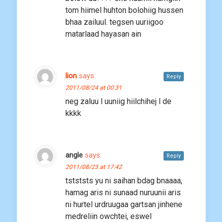
tom hiimel huhton bolohiig hussen
bhaa zailuul. tegsen uuriigoo
matarlaad hayasan ain
lion
says:
Reply
2011/08/24 at 00:31
neg zaluu l uuniig hiilchihej l de
kkkk
аngle
says:
Reply
2011/08/23 at 17:42
tstststs yu ni saihan bdag bnaaaa,
hamag aris ni sunaad nuruunii aris
ni hurtel urdruugaa gartsan jinhene
medreliin owchtei, eswel