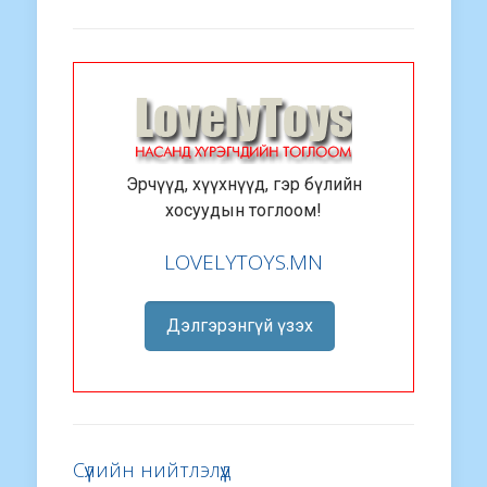
Эрчүүд, хүүхнүүд, гэр бүлийн
хосуудын тоглоом!
LOVELYTOYS.MN
Дэлгэрэнгүй үзэх
Сүүлийн нийтлэлүүд