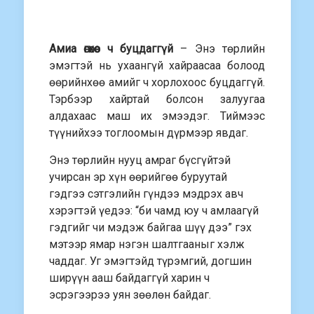
Амиа өгөхөөс ч буцдаггүй
– Энэ төрлийн
эмэгтэй нь ухаангүй хайраасаа болоод
өөрийнхөө амийг ч хорлохоос буцдаггүй.
Тэрбээр хайртай болсон залуугаа
алдахаас маш их эмээдэг. Тиймээс
түүнийхээ тоглоомын дүрмээр явдаг.
Энэ төрлийн нууц амраг бүсгүйтэй
учирсан эр хүн өөрийгөө буруутай
гэдгээ сэтгэлийн гүндээ мэдрэх авч
хэрэгтэй үедээ: “би чамд юу ч амлаагүй
гэдгийг чи мэдэж байгаа шүү дээ” гэх
мэтээр ямар нэгэн шалтгааныг хэлж
чаддаг. Уг эмэгтэйд түрэмгий, догшин
ширүүн ааш байдаггүй харин ч
эсрэгээрээ уян зөөлөн байдаг.