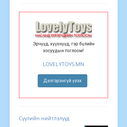
Эрчүүд, хүүхнүүд, гэр бүлийн
хосуудын тоглоом!
LOVELYTOYS.MN
Дэлгэрэнгүй үзэх
Сүүлийн нийтлэлүүд