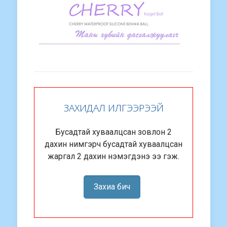
ЗАХИДАЛ ИЛГЭЭРЭЭЙ
Бусадтай хуваалцсан зовлон 2
дахин нимгэрч бусадтай хуваалцсан
жаргал 2 дахин нэмэгдэнэ ээ гэж.
Захиа бич