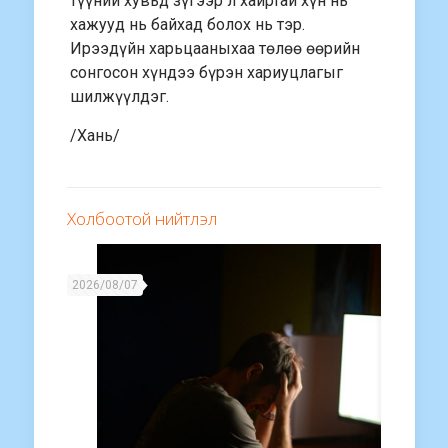
түүний хувьд зүгээр л хайртай хүн нь
хажууд нь байхад болох нь тэр.
Ирээдүйн харьцааныхаа төлөө өөрийн
сонгосон хүндээ бүрэн хариуцлагыг
шилжүүлдэг.
/Хань/
Холбоотой нийтлэл
2026/08/07