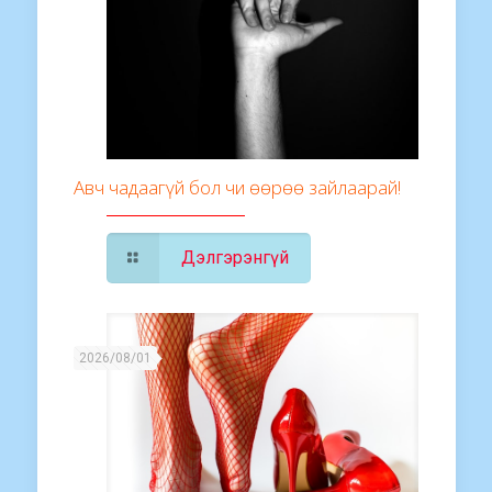
Авч чадаагүй бол чи өөрөө зайлаарай!
Дэлгэрэнгүй
2026/08/01