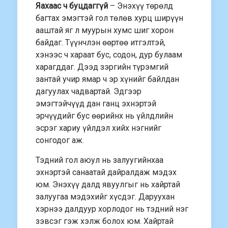
Яахаас ч буцдаггүй
– Энэхүү төрөлд
багтах эмэгтэй гол төлөв хурц ширүүн
ааштай яг л муурын хумс шиг хорон
байдаг. Түүнчлэн өөртөө итгэлтэй,
хэнээс ч хараат бус, содон, дур булаам
харагддаг. Дээд зэргийн түрэмгий
зантай учир ямар ч эр хүнийг байлдан
дагуулах чадвартай. Эдгээр
эмэгтэйчүүд дан ганц эхнэртэй
эрчүүдийг бус өөрийнх нь үйлдлийн
эсрэг хариу үйлдэл хийх нэгнийг
сонгодог аж.
Тэдний гол аюул нь залуугийнхаа
эхнэртэй санаатай дайралдаж мэдэх
юм. Энэхүү далд явуулгыг нь хайртай
залуугаа мэдэхийг хүсдэг. Даруухан
хэрнээ далдуур хорлодог нь тэдний нэг
зэвсэг гэж хэлж болох юм. Хайртай