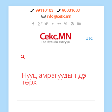
99110103
90001603
info@cekc.mn
Цэс
Нууц амрагуудын дүр
төрх