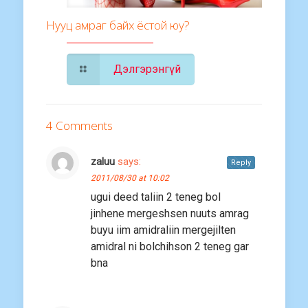
Нууц амраг байх ёстой юу?
Дэлгэрэнгүй
4 Comments
zaluu
says:
Reply
2011/08/30 at 10:02
ugui deed taliin 2 teneg bol
jinhene mergeshsen nuuts amrag
buyu iim amidraliin mergejilten
amidral ni bolchihson 2 teneg gar
bna