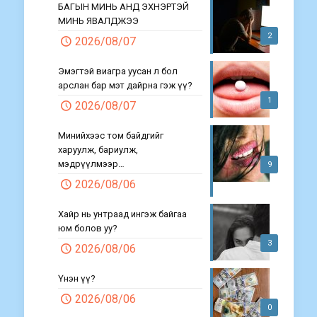
БАГЫН МИНЬ АНД ЭХНЭРТЭЙ
МИНЬ ЯВАЛДЖЭЭ
2
2026/08/07
Эмэгтэй виагра уусан л бол
арслан бар мэт дайрна гэж үү?
1
2026/08/07
Минийхээс том байдгийг
харуулж, бариулж,
мэдрүүлмээр…
9
2026/08/06
Хайр нь унтраад ингэж байгаа
юм болов уу?
3
2026/08/06
Үнэн үү?
2026/08/06
0